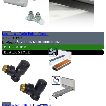
Комплект Carlo Poletti Combi
4 058.20 грн.
Внутрипольные конвекторы
В корзину
В НАЛИЧИИ
BLACK STYLE
Без вентилятора
Климаконвекторы
Carlo Poletti FIRST Black Matte