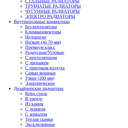
СТАЛЬНЫЕ РАДИАТОРЫ
ТРУБЧАТЫЕ РАДИАТОРЫ
ЧУГУННЫЕ РАДИАТОРЫ
ЭЛЕКТРО РАДИАТОРЫ
Внутрипольные конвекторы
Без вентилятора
Климаконвекторы
Недорогие
Низкие (до 70 мм)
Премиум класс
Радиусные/Угловые
С вентилятором
С дренажем
С притоком воздуха
Самые мощные
Узкие (200 мм)
Электрические
Дизайнерские радиаторы
Retro стиль
В тренде
Из камня
С деревом
С зеркалом
Теплая скамья
Эксклюзивные