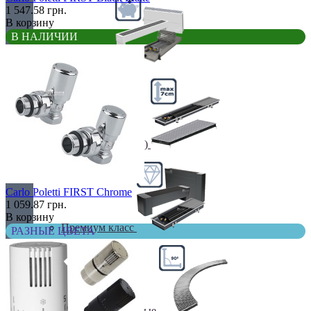
1 547.58 грн.
В корзину
В НАЛИЧИИ
Недорогие
Низкие (до 70 мм)
Carlo Poletti FIRST Chrome
1 059.87 грн.
В корзину
Премиум класс
РАЗНЫЕ ЦВЕТА
Радиусные/Угловые