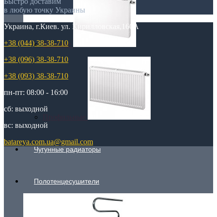
Быстро доставим
в любую точку Украины
Украина, г.Киев. ул. Кирилловская,160А
+38 (044) 38-38-710
Плоские
+38 (096) 38-38-710
+38 (093) 38-38-710
пн-пт: 08:00 - 16:00
сб: выходной
Профильные
вс: выходной
batareya.com.ua@gmail.com
Чугунные радиаторы
Полотенцесушители