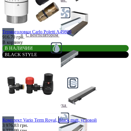
Термоголовки Carlo Poletti A49800
С вентилятором
916.70 грн.
В корзину
В НАЛИЧИИ
BLACK STYLE
С дренажем
С притоком воздуха
Комплект Vario Term Royal, Black matt, угловой
3 976.83 грн.
3 777.99 грн.