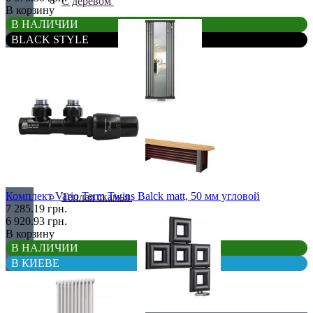
С деревом
В корзину
В НАЛИЧИИ
BLACK STYLE
С зеркалом
Комплект Vario Term Twins Balck matt, 50 мм угловой
Теплая скамья
7 285.19 грн.
6 920.93 грн.
В корзину
В НАЛИЧИИ
В КИЕВЕ
Эксклюзивные