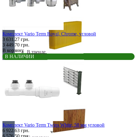
Retro стиль
Комплект Vario Term Royal, Chrome, угловой
3 631.27 грн.
3 449.70 грн.
В корзину
В тренде
В НАЛИЧИИ
Из камня
Комплект Vario Term Twins White, 50 мм угловой
6 922.63 грн.
6 576.50 грн.