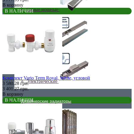
В корзину
Самые мощные
В НАЛИЧИИ
Узкие (200 мм)
Комплект Vario Term Royal, White, угловой
Электрические
3 580.28 грн.
3 401.27 грн.
В корзину
В НАЛИЧИИ
Дизайнерские радиаторы