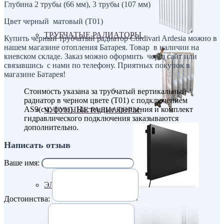
Глубина 2 трубы (66 мм), 3 трубы (107 мм)
Цвет черный матовый (Т01)
ТРУБЧАТЫЕ РАДИАТОРЫ
Купить черный трубчатый радиатор Cordivari Ardesia можно в
нашем магазине отопления Батарея. Товар в наличии на
киевском складе. Заказ можно оформить через сайт или
связавшись с нами по телефону. Приятных покупок в
магазине Батарея!
Стоимость указана за трубчатый вертикальный
радиатор в черном цвете (Т01) с подключением
AS9(см. фото). Настенные крепления и комплект
ЧУГУННЫЕ РАДИАТОРЫ
гидравлического подключения заказываются
дополнительно.
Написать отзыв
Ваше имя:
ЭЛЕКТРО РАДИАТОРЫ
Достоинства: