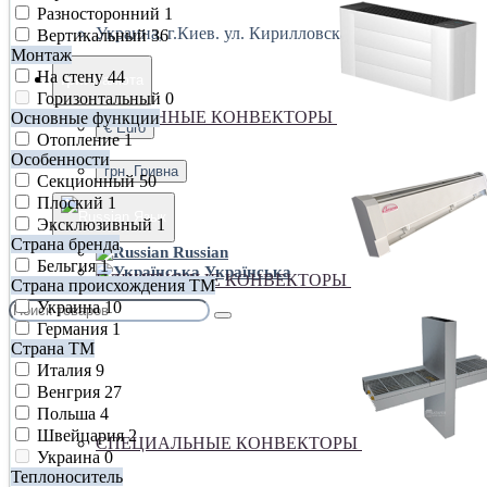
Разносторонний
1
Украина, г.Киев. ул. Кирилловская,160А
Вертикальный
36
Монтаж
На стену
44
грн.
Валюта
Горизонтальный
0
НАСТЕННЫЕ КОНВЕКТОРЫ
Основные функции
€ Euro
Отопление
1
Особенности
грн. Гривна
Секционный
50
Плоский
1
Язык
Эксклюзивный
1
Страна бренда
Russian
Бельгия
1
Українська
ПЛИНТУСНЫЕ КОНВЕКТОРЫ
Страна происхождения ТМ
Украина
10
Германия
1
Страна ТМ
Италия
9
Венгрия
27
Польша
4
Швейцария
2
СПЕЦИАЛЬНЫЕ КОНВЕКТОРЫ
Украина
0
Теплоноситель