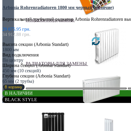
Arbonia Rohrenradiatoren 1800 мм черный (наличие)
Вертикальный трубчатый радиатор Arbonia Rohrenradiatoren вы
Покраска оборудования
29 675.95 грн.
34 912.88 грн.
Высота секции (Arbonia Standart)
1800 мм
Вид подключения
По центру
РАДИАТОРЫ ДЛЯ ЗАМЕНЫ
Ширина секции (Arbonia Standart)
450 мм (10 секций)
Глубина секции (Arbonia Standart)
65 мм (2 трубы)
В корзину
В НАЛИЧИИ
BLACK STYLE
СТАЛЬНЫЕ РАДИАТОРЫ