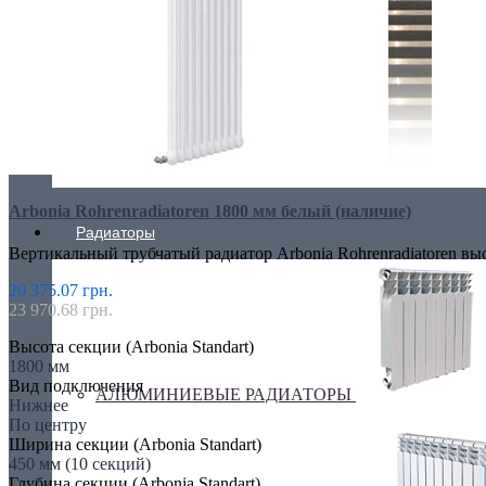
Arbonia Rohrenradiatoren 1800 мм белый (наличие)
Радиаторы
Вертикальный трубчатый радиатор Arbonia Rohrenradiatoren вы
20 375.07 грн.
23 970.68 грн.
Высота секции (Arbonia Standart)
1800 мм
Вид подключения
АЛЮМИНИЕВЫЕ РАДИАТОРЫ
Нижнее
По центру
Ширина секции (Arbonia Standart)
450 мм (10 секций)
Глубина секции (Arbonia Standart)