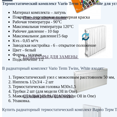
Термостатический комплект Vario Term Twins, White для у
Материал комплекта – латунь
Покрытие- порошковая полимерная краска
Покраска оборудования
Рабочая температура - 90°C
Максимальная температура 120°C
Рабочее давление - 10 бар
Максимальное давление15 бар
Kvs - 0,65 м³/ч
Заводская настройка - 6 - открытое положение
Цвет - белый
Форма - угловая
РАДИАТОРЫ ДЛЯ ЗАМЕНЫ
Подключение 1/2
В радиаторный комплект Vario Term Twins, White входят:
Термостатический узел с межосевым расстоянием 50 мм,
Ниппель 1/2х3/4 - 2 шт
Термостатическая головка М30х1,5
Трубки 2 шт (для модели Oll in One)
Маскирующия розетка (для модели Oll in One)
СТАЛЬНЫЕ РАДИАТОРЫ
Упаковка.
Купить радиаторный термостатический комплект Варио Терм Т