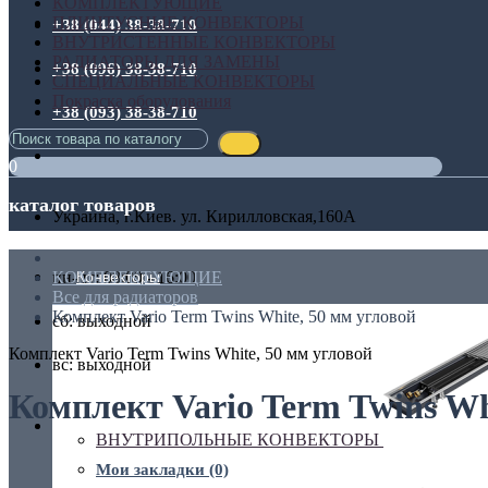
КОМПЛЕКТУЮЩИЕ
ПЛИНТУСНЫЕ КОНВЕКТОРЫ
+38 (044) 38-38-710
ВНУТРИСТЕННЫЕ КОНВЕКТОРЫ
РАДИАТОРЫ ДЛЯ ЗАМЕНЫ
+38 (096) 38-38-710
СПЕЦИАЛЬНЫЕ КОНВЕКТОРЫ
Покраска оборудования
+38 (093) 38-38-710
0
каталог товаров
Украина, г.Киев. ул. Кирилловская,160А
КОМПЛЕКТУЮЩИЕ
Конвекторы
пн-пт: 08:00 - 16:00
Все для радиаторов
Комплект Vario Term Twins White, 50 мм угловой
сб: выходной
Комплект Vario Term Twins White, 50 мм угловой
вс: выходной
Комплект Vario Term Twins Wh
Личный кабинет
ВНУТРИПОЛЬНЫЕ КОНВЕКТОРЫ
Мои закладки (0)