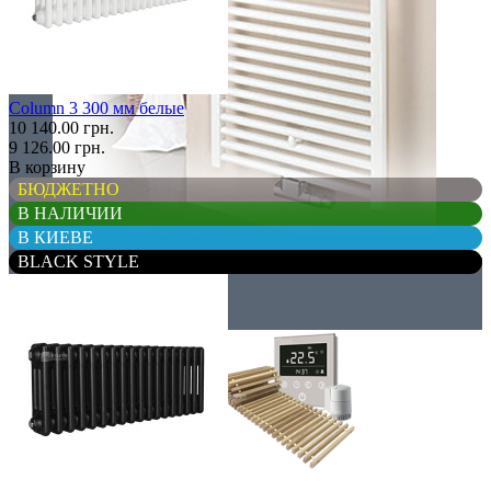
Column 3 300 мм белые
10 140.00 грн.
9 126.00 грн.
В корзину
БЮДЖЕТНО
В НАЛИЧИИ
В КИЕВЕ
BLACK STYLE
Комплектация
Все для конвекторов