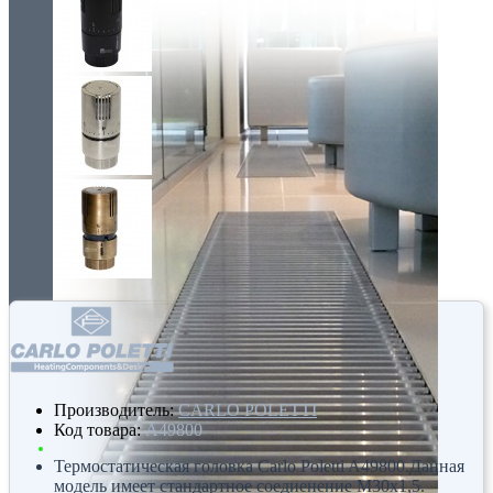
Производитель:
CARLO POLETTI
Код товара:
A49800
Термостатическая головка Carlo Poletti A49800.Данная
модель имеет стандартное соедиенение М30х1,5.