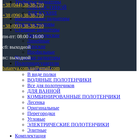
Трубчатые радиаторы
+38 (044) 38-38-710
ДЛЯ ГОСТИНОЙ
ДЛЯ КУХНИ
+38 (096) 38-38-710
Вертикальные радиаторы
Низкие радиаторы
+38 (093) 38-38-710
Стальные радиаторы
Гигиенические
пн-пт: 08:00 - 16:00
Линейные
Плоские
сб: выходной
Профильные
вс: выходной
Чугунные радиаторы
Полотенцесушители
batareya.com.ua@gmail.com
Бюджетные
В виде полки
ВОДЯНЫЕ ПОЛОТЕНЧИКИ
Все для полотенчиков
ДЛЯ ВАННОЙ
КОМБИНИРОВАННЫЕ ПОЛОТЕНЧИКИ
Лесенка
Оригинальные
Перегородки
Угловые
ЭЛЕКТРИЧЕСКИЕ ПОЛОТЕНЧИКИ
Элитные
Комплектация