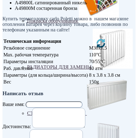
A49800L сатинированный никель
A49800M состаренная бронза
Купить термоголовку carlo Poletti можно в нашем магазине
Покраска оборудования
отопления Батарея через корзину товара, либо позвонив по
телефонам указанным на сайте!
Техническая информация
Резьбовое соединение
М30х1,5
Max. рабочая температура
110°C
Параметры инсталяции
70/55°C
РАДИАТОРЫ ДЛЯ ЗАМЕНЫ
Раб. давление
10 атм
Параметры (для кольца/ширина/высота)
8 x 3.8 x 3.8 см
Вес
150g
Написать отзыв
Ваше имя:
СТАЛЬНЫЕ РАДИАТОРЫ
Достоинства: