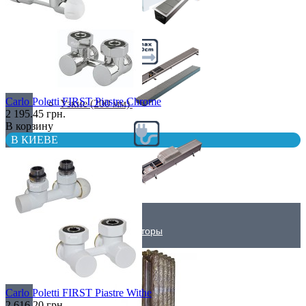
Самые мощные
Carlo Poletti FIRST Piastre Chrome
Узкие (200 мм)
2 195.45 грн.
В корзину
В КИЕВЕ
Электрические
Дизайнерские радиаторы
Carlo Poletti FIRST Piastre Withe
2 616.20 грн.