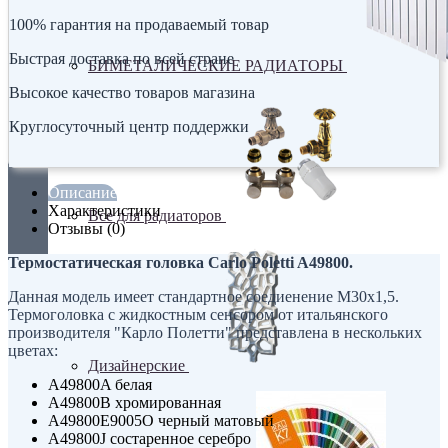
100% гарантия на продаваемый товар
Быстрая доставка по всей стране
БИМЕТАЛИЧЕСКИЕ РАДИАТОРЫ
Высокое качество товаров магазина
Круглосуточный центр поддержки
Описание
Характеристики
Все для радиаторов
Отзывы (0)
Термостатическая головка Carlo Poletti A49800.
Данная модель имеет стандартное соедиенение М30х1,5.
Термоголовка с жидкостным сенсором от итальянского
производителя "Карло Полетти" представлена в нескольких
цветах:
Дизайнерские
A49800A белая
A49800B хромированная
A49800E9005O черный матовый
A49800J состаренное серебро