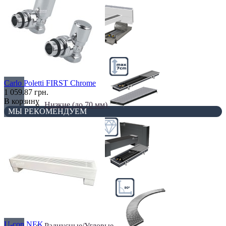
Недорогие
Carlo Poletti FIRST Chrome
1 059.87 грн.
В корзину
Низкие (до 70 мм)
МЫ РЕКОМЕНДУЕМ
Премиум класс
U-con NEK
Радиусные/Угловые