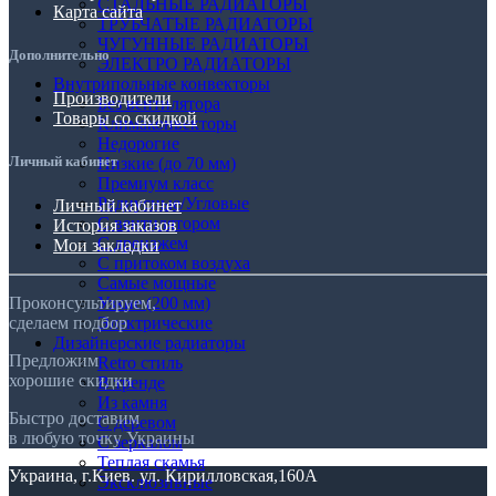
СТАЛЬНЫЕ РАДИАТОРЫ
Карта сайта
ТРУБЧАТЫЕ РАДИАТОРЫ
ЧУГУННЫЕ РАДИАТОРЫ
Дополнительно
ЭЛЕКТРО РАДИАТОРЫ
Внутрипольные конвекторы
Производители
Без вентилятора
Товары со скидкой
Климаконвекторы
Недорогие
Личный кабинет
Низкие (до 70 мм)
Премиум класс
Радиусные/Угловые
Личный кабинет
С вентилятором
История заказов
С дренажем
Мои закладки
С притоком воздуха
Самые мощные
Проконсультируем,
Узкие (200 мм)
сделаем подбор
Электрические
Дизайнерские радиаторы
Предложим
Retro стиль
хорошие скидки
В тренде
Из камня
Быстро доставим
С деревом
в любую точку Украины
С зеркалом
Теплая скамья
Украина, г.Киев. ул. Кирилловская,160А
Эксклюзивные