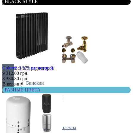
BLACK STYLE
Подключение
ТЭНы
Column 3 575 мм черный
Все для радиаторов
9 312.00 грн.
8 380.80 грн.
Бинокли
В корзину
РАЗНЫЕ ЦВЕТА
Краны и клапаны
Крепления
Радиаторные комплекты