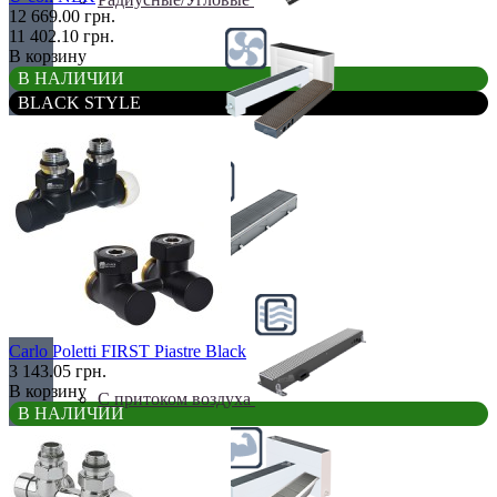
12 669.00 грн.
11 402.10 грн.
В корзину
В НАЛИЧИИ
BLACK STYLE
С вентилятором
С дренажем
Carlo Poletti FIRST Piastre Black
3 143.05 грн.
В корзину
С притоком воздуха
В НАЛИЧИИ