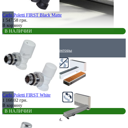
Carlo Poletti FIRST Black Matte
1 547.58 грн.
В корзину
В НАЛИЧИИ
Внутрипольные конвекторы
Без вентилятора
Carlo Poletti FIRST White
1 168.02 грн.
В корзину
В НАЛИЧИИ
Климаконвекторы