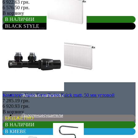
6 922.63 грн.
6 576.50 грн.
В корзину
В НАЛИЧИИ
BLACK STYLE
Плоские
Профильные
Чугунные радиаторы
Комплект Vario Term Twins Balck matt, 50 мм угловой
7 285.19 грн.
6 920.93 грн.
В корзину
Полотенцесушители
БЮДЖЕТНО
В НАЛИЧИИ
В КИЕВЕ