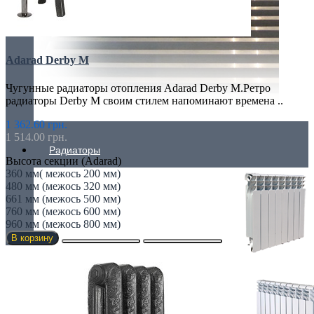
Adarad Derby M
Чугунные радиаторы отопления Adarad Derby M.Ретро
радиаторы Derby M своим стилем напоминают времена ..
1 362.60 грн.
1 514.00 грн.
Радиаторы
Высота секции (Adarad)
360 мм( межось 200 мм)
480 мм (межось 320 мм)
661 мм (межось 500 мм)
760 мм (межось 600 мм)
960 мм (межось 800 мм)
В корзину
АЛЮМИНИЕВЫЕ РАДИАТОРЫ