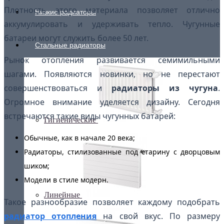
Плотность этого материала позволяет отлично
Низкие радиаторы
аккумулировать и удерживать тепло. Чугунные
батареи могут служить более 50 лет.
Стальные радиаторы
Рынок отопления развивается семимильными
шагами. Появляются новинки, но не перестают
совершенствоваться и
радиаторы из чугуна
.
Огромное внимание уделяется дизайну. Сегодня
встречаются такие виды чугунных батарей:
Гигиенические
Обычные, как в начале 20 века;
Радиаторы, стилизованные под старину с дворцовым
шиком;
Модели в стиле модерн.
Линейные
Такое разнообразие позволяет каждому подобрать
радиатор отопления
на свой вкус. По размеру