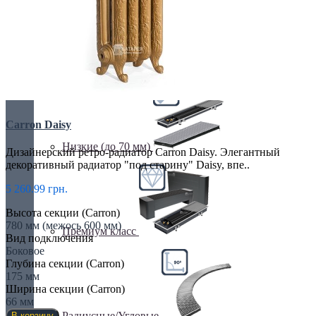
Недорогие
Carron Daisy
Низкие (до 70 мм)
Дизайнерский ретро-радиатор Carron Daisy. Элегантный
декоративный радиатор "под старину" Daisy, впе..
5 260.99 грн.
Высота секции (Carron)
780 мм (межось 600 мм)
Премиум класс
Вид подключения
Боковое
Глубина секции (Carron)
175 мм
Ширина секции (Carron)
66 мм
Радиусные/Угловые
В корзину