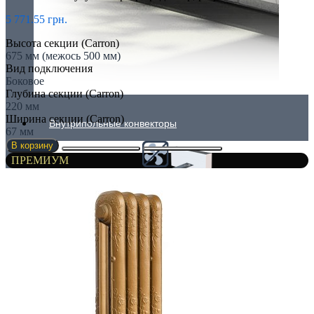
5 771.55 грн.
Высота секции (Carron)
675 мм (межось 500 мм)
Вид подключения
Боковое
Глубина секции (Carron)
220 мм
Ширина секции (Carron)
Внутрипольные конвекторы
67 мм
В корзину
ПРЕМИУМ
Без вентилятора
Климаконвекторы