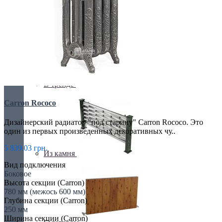
Retro стиль
В тренде
Carron Rococo
Дизайнерский радиатор "под старину" Carron Rococo. Это
один из первых произведенных декоративных чу..
5 839.03 грн.
Из камня
Вид подключения
Боковое
Высота секции (Carron)
780 мм (межось 600 мм)
Глубина секции (Carron)
250 мм
Ширина секции (Carron)