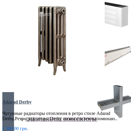
Украина, г.Киев. ул. Кирилловская,160А
грн.
Валюта
НАСТЕННЫЕ КОНВЕКТОРЫ
€ Euro
грн. Гривна
Язык
Russian
Українська
ПЛИНТУСНЫЕ КОНВЕКТОРЫ
Adarad Derby
Чугунные радиаторы отопления в ретро стиле Adarad
Derby.Ретро радиаторы Derby своим стилем напоминаю..
СПЕЦИАЛЬНЫЕ КОНВЕКТОРЫ
1 300.00 грн.