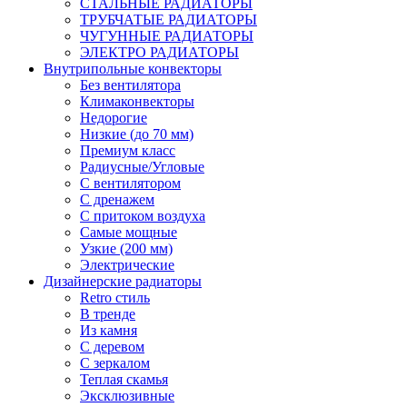
СТАЛЬНЫЕ РАДИАТОРЫ
ТРУБЧАТЫЕ РАДИАТОРЫ
ЧУГУННЫЕ РАДИАТОРЫ
ЭЛЕКТРО РАДИАТОРЫ
Внутрипольные конвекторы
Без вентилятора
Климаконвекторы
Недорогие
Низкие (до 70 мм)
Премиум класс
Радиусные/Угловые
С вентилятором
С дренажем
С притоком воздуха
Самые мощные
Узкие (200 мм)
Электрические
Дизайнерские радиаторы
Retro стиль
В тренде
Из камня
С деревом
С зеркалом
Теплая скамья
Эксклюзивные