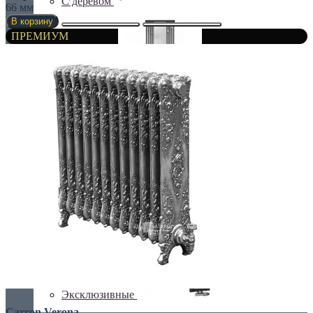
С деревом
66 мм
В корзину
ПРЕМИУМ
С зеркалом
Теплая скамья
Эксклюзивные
Carron Verona