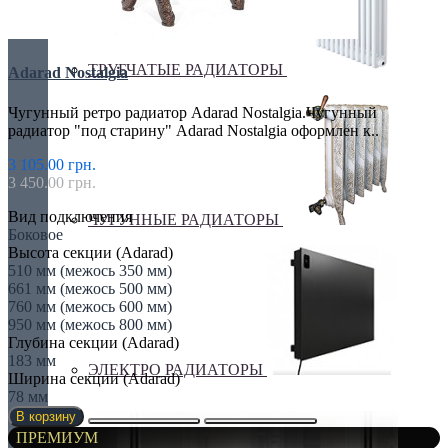
ТРУБЧАТЫЕ РАДИАТОРЫ
Adarad Nostalgia
Чугунный ретро радиатор Adarad Nostalgia.Чугунный
радиатор "под старину" Adarad Nostalgia оформлен к..
3 105.00 грн.
3 450.00 грн.
Вид подключения
ЧУГУННЫЕ РАДИАТОРЫ
Боковое
Высота секции (Adarad)
510 мм (межось 350 мм)
661 мм (межось 500 мм)
760 мм (межось 600 мм)
950 мм (межось 800 мм)
Глубина секции (Adarad)
183 мм
ЭЛЕКТРО РАДИАТОРЫ
Ширина секции (Adarad)
78 мм
В корзину
ПРЕМИУМ