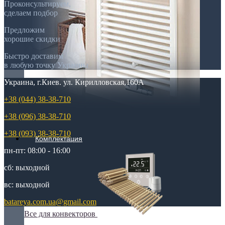
Проконсультируем,
сделаем подбор
Предложим
хорошие скидки
Быстро доставим
в любую точку Украины
Украина, г.Киев. ул. Кирилловская,160А
+38 (044) 38-38-710
+38 (096) 38-38-710
+38 (093) 38-38-710
Комплектация
пн-пт: 08:00 - 16:00
сб: выходной
вс: выходной
batareya.com.ua@gmail.com
Все для конвекторов