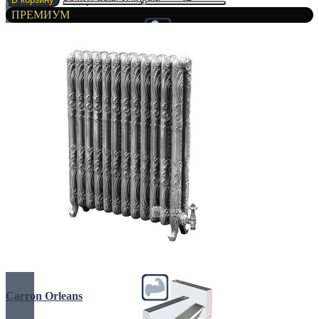
ПРЕМИУМ
С вентилятором
С дренажем
С притоком воздуха
Carron Orleans