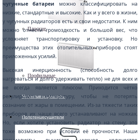
чугунные батареи
можно классифицировать на
низкие, стандартные и высокие. Как и у всего в жизни,
у чугунных радиаторов есть и свои недостатки. К ним
Плоские
можно отнести громоздкость и большой вес, что
усложняет транспортировку и установку. Но
преимущества этих отопительных приборов стоят
приложенных усилий.
Высокая инерционность (способность долго
Профильные
нагреваться и долго удерживать тепло) не для всех и
не всегда является плюсом. Приходится чётко
регулировать температуру, чтобы не потерять
Чугунные радиаторы
сознание от жары в помещении. Из-за тяжести таких
приборов их чаще всего устанавливают на ножках.
Полотенцесушители
Но, если хотите установить радиатор на стену, это
тоже возможно при условии её прочности. Наши