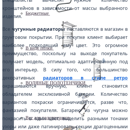
специалисты вычислят нужное количество
кронштейнов в зависимости от массы выбранного
Бюджетные
изделия.
Все
чугунные радиаторы
поставляются в магазин в
грунтовом покрытии. При покупке клиент выбирает
наиболее подходящий ему цвет. Это огромное
В виде полки
преимущество, поскольку на выходе покупатель
получает модель, оптимально адаптированную под
его интерьер. В силу того, что большинство
декоративных
радиаторов в стиле ретро
ВОДЯНЫЕ ПОЛОТЕНЧИКИ
окрашиваются вручную, клиент становится
обладателем эксклюзивной батареи. Количество
вариантов покраски ограничивается, разве что,
фантазией покупателя. Батарею из чугуна можно
Все для полотенчиков
покрасить в один цвет, выделить разными тонами
узоры или даже патинировать секции драгоценными