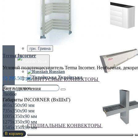
Украина, г.Киев. ул. Кирилловская,160А
грн.
Валюта
НАСТЕННЫЕ КОНВЕКТОРЫ
€ Euro
грн. Гривна
Terma Incorner
Язык
Угловой полотенцесушитель Terma Incorner. Необычная, декора
Russian
Українська
15 295.50 грн.
ПЛИНТУСНЫЕ КОНВЕКТОРЫ
Вид подключения
Любое
Габариты INCORNER (ВхШхГ)
465x350x90 мм
735x350x90 мм
1005x350x90 мм
1275x350x90 мм
СПЕЦИАЛЬНЫЕ КОНВЕКТОРЫ
1545x350x90 мм
В корзину