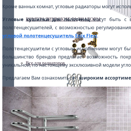
Кроме ванных комнат, угловые радиаторы могут исполь
Угловые сушилки для полотенец
могут быть с в
БИМЕТАЛИЧЕСКИЕ РАДИАТОРЫ
полотенцесушителей, с возможностью регулирования г
угловой полотенцесушитель Enix Flexi
.
Полотенцесушители с угловым исполнением могут быть
большинство брендов предлагает возможность покра
Все для радиаторов
уникальной, по настоящему эксклюзивной модели угл
Предлагаем Вам ознакомиться с
широким ассортимен
Дизайнерские