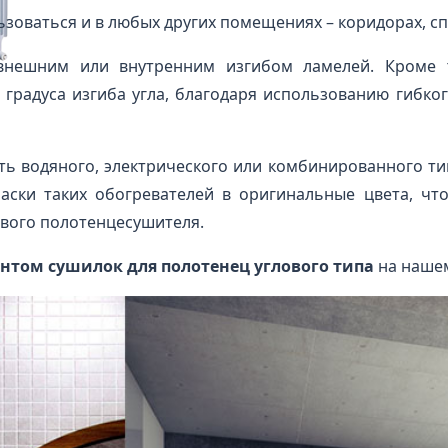
зоваться и в любых других помещениях – коридорах, спа
нешним или внутренним изгибом ламелей. Кроме т
радуса изгиба угла, благодаря использованию гибкого
 водяного, электрического или комбинированного тип
ски таких обогревателей в оригинальные цвета, чт
ового полотенцесушителя.
том сушилок для полотенец углового типа
на нашем