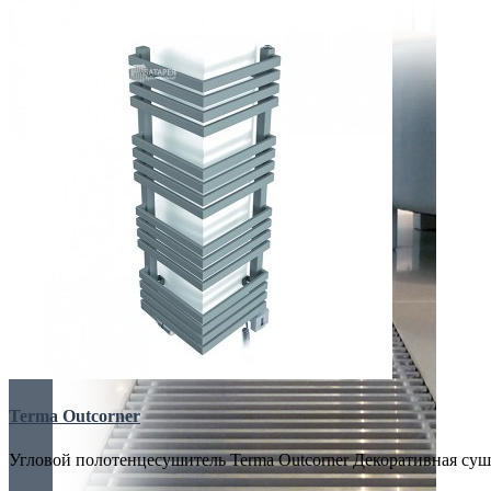
Terma Outcorner
Угловой полотенцесушитель Terma Outcorner Декоративная суши