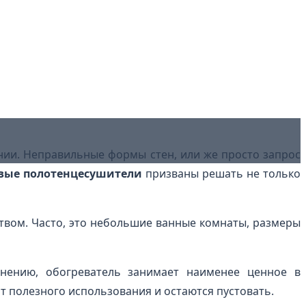
нии. Неправильные формы стен, или же просто запрос
вые полотенцесушители
призваны решать не только
твом. Часто, это небольшие ванные комнаты, размеры
лнению, обогреватель занимает наименее ценное в
ят полезного использования и остаются пустовать.