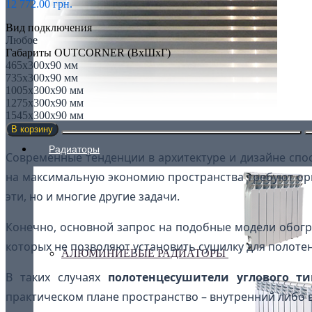
12 772.00 грн.
Вид подключения
Любое
Габариты OUTCORNER (ВхШхГ)
465x300x90 мм
735x300x90 мм
1005x300x90 мм
1275x300x90 мм
1545x300x90 мм
В корзину
Радиаторы
Современные тенденции в архитектуре и дизайне спо
на максимальную экономию пространства требуют о
эти, но и многие другие задачи.
Конечно, основной запрос на подобные модели обогр
которых не позволяют установить сушилку для полотен
АЛЮМИНИЕВЫЕ РАДИАТОРЫ
В таких случаях
полотенцесушители углового т
практическом плане пространство – внутренний либо в