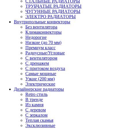
СТАЛЬНЫЕ РАДИАТОРЫ
ТРУБЧАТЫЕ РАДИАТОРЫ
ЧУГУННЫЕ РАДИАТОРЫ
ЭЛЕКТРО РАДИАТОРЫ
Внутрипольные конвекторы
Без вентилятора
Климаконвекторы
Недорогие
Низкие (до 70 мм)
Премиум класс
Радиусные/Угловые
С вентилятором
С дренажем
С притоком воздуха
Самые мощные
Узкие (200 мм)
Электрические
Дизайнерские радиаторы
Retro стиль
В тренде
Из камня
С деревом
С зеркалом
Теплая скамья
Эксклюзивные