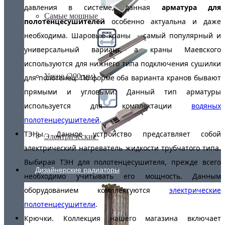
давления в системе, данная
арматура для
Самые мощные
полотенцесушителей
особенно актуальна и даже
необходима. Шаровые краны - самый популярный и
универсальный вариант, а краны Маевского
используются для нижнего типа подключения сушилки
Узкие (200 мм)
для полотенец. По форме оба варианта кранов бывают
прямыми и угловыми. Данный тип арматуры
используется для комплектации
водяных
полотенцесушителей
.
ТЭНы. Данное устройство предсатвляет собой
Электрические
электрический нагреватель жидкости трубчатого типа.
Выбирая ТЭН для полотенцесушителя, прежде всего
Дизайнерские радиаторы
необходимо учитывать его мощность. Данным
оборудованием комплектуются
электрические
полотенцесушители
.
Крючки. Коллекция нашего магазина включает