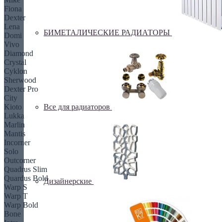
Fiona
Dexter
Lena
БИМЕТАЛИЧЕСКИЕ РАДИАТОРЫ
Domi
Vivo
Diamond
Crystal
Cyklon
Sherwood
Dexter Pro
City
Все для радиаторов
Kioto
Lukka
Marlin
Mantis
Incorner
Solo
Outcorner
Quadrus Slim
Quardus Bold
Дизайнерские
Warp S
Warp T
Warp Bold
Bone