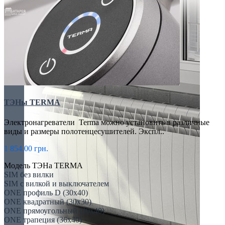
ТЭНы TERMA
Электронагреватели Terma можно установить в различные
виды и размеры полотенцесушителей. Экспл..
1 854.00 грн.
Модель ТЭНа TERMA
SIM без вилки
SIM с вилкой и выключателем
ONE профиль D (30х40)
ONE квадратный (30х30)
ONE прямоугольный (30х40)
ONE трапеция (36х40)