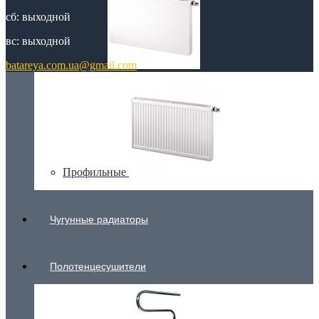
сб: выходной
вс: выходной
Плоские
batareya.com.ua@gmail.com
Профильные
Чугунные радиаторы
Полотенцесушители