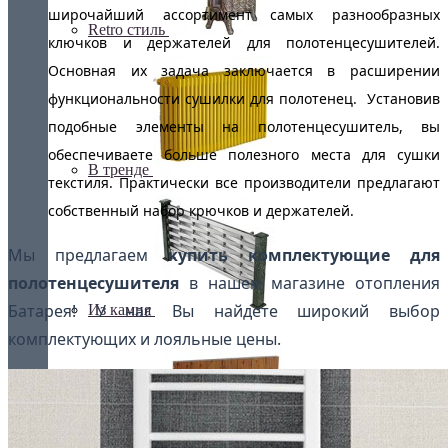
широчайший ассортимент самых разнообразных
Retro стиль
ключков и держателей для полотенцесушителей.
Основная их задача заключается в расширении
функциональности сушилки для полотенец. Установив
подобные элементы на полотенцесушитель, вы
обеспечиваете больше полезного места для сушки
В тренде
текстиля. Практически все производители предлагают
собственный набор крючков и держателей.
Мы предлагаем
купить комплектующие для
полотенцесушителя
в нашем магазине отопления
Батарея! У нас Вы найдете широкий выбор
Из камня
комплектующих и лояльные цены.