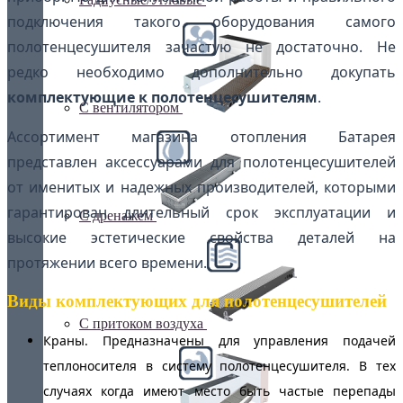
подключения такого оборудования самого
полотенцесушителя зачастую не достаточно. Не
редко необходимо дополнительно докупать
комплектующие к полотенцесушителям
.
С вентилятором
Ассортимент магазина отопления Батарея
представлен аксессуарами для полотенцесушителей
от именитых и надежных производителей, которыми
гарантирован длительный срок эксплуатации и
С дренажем
высокие эстетические свойства деталей на
протяжении всего времени.
Виды комплектующих для полотенцесушителей
С притоком воздуха
Краны. Предназначены для управления подачей
теплоносителя в систему полотенцесушителя. В тех
случаях когда имеют место быть частые перепады