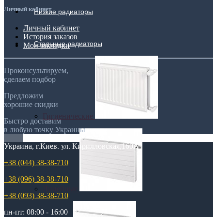
Личный кабинет
Низкие радиаторы
Личный кабинет
История заказов
Стальные радиаторы
Мои закладки
Проконсультируем,
сделаем подбор
Предложим
хорошие скидки
Гигиенические
Быстро доставим
в любую точку Украины
Украина, г.Киев. ул. Кирилловская,160А
+38 (044) 38-38-710
+38 (096) 38-38-710
Линейные
+38 (093) 38-38-710
пн-пт: 08:00 - 16:00