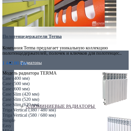
Полотенцедержатели Terma
Компания Terma предлагает уникальную коллекцию
полотенцедержателей, полочек и ключков для полотенцес..
Радиаторы
1 442.00 грн.
Модель радиатора TERMA
Case (400 мм)
Case (500 мм)
Case (600 мм)
Case Slim (420 мм)
Case Slim (520 мм)
Case Slim (620 мм)
АЛЮМИНИЕВЫЕ РАДИАТОРЫ
Triga Vertical (380 / 480 мм)
Triga Vertical (580 / 680 мм)
Simple
Easy
Mike