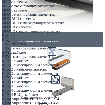
MEG с кабелем
MEG с маскирующим элементом
MOA с кабелем
MOA с маскирующим элементом
MOA BLU с кабелем
MOA BLU с маскирующим элементом
MOA IR с кабелем
MOA IR с маскирующим элементом
REG 2.0
REG 3.0
Внутрипольные конвекторы
TDY с кабелем
TDY с маскирующим элементом
DRY с кабелем
DRY с маскирующим элементом
KTX-1 с кабелем
KTX-1 с маскирующим элементом
KTX-2 с кабелем
Без вентилятора
KTX-2 с маскирующим элементом
KTX-3 с кабелем
KTX-3 с маскирующим элементом
KTX-4 с кабелем
KTX-4 с маскирующим элементом
KTX-4 BLU с кабелем
Климаконвекторы
Пульт управления DTIR для KTX-4
Пульт управления TTIR для KTX-4