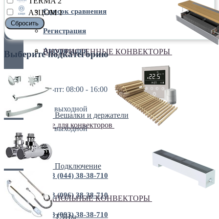
TERMA
2
Список сравнения
АЗЦОМ
1
Сбросить
Регистрация
Авторизация
ВНУТРИСТЕННЫЕ КОНВЕКТОРЫ
Выберите подкатегорию
пн-пт: 08:00 - 16:00
пн-пт: 08:00 - 16:00
сб: выходной
Вешалки и держатели
Все для конвекторов
вс: выходной
+38 (044) 38-38-710
Подключение
+38 (044) 38-38-710
+38 (096) 38-38-710
НАПОЛЬНЫЕ КОНВЕКТОРЫ
+38 (093) 38-38-710
ТЭНы