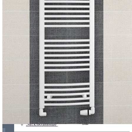
С деревом
С зеркалом
Теплая скамья
Эксклюзивные