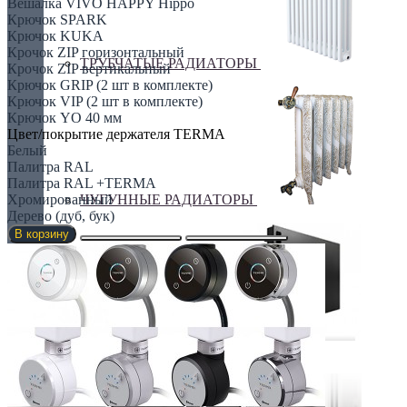
Вешалка VIVO HAPPY Hippo
Крючок SPARK
Крючок KUKA
Крочок ZIP горизонтальный
ТРУБЧАТЫЕ РАДИАТОРЫ
Крочок ZIP вертикальный
Крючок GRIP (2 шт в комплекте)
Крючок VIP (2 шт в комплекте)
Крючок YO 40 мм
Цвет/покрытие держателя TERMA
Белый
Палитра RAL
Палитра RAL +TERMA
ЧУГУННЫЕ РАДИАТОРЫ
Хромированный
Дерево (дуб, бук)
В корзину
ЭЛЕКТРО РАДИАТОРЫ