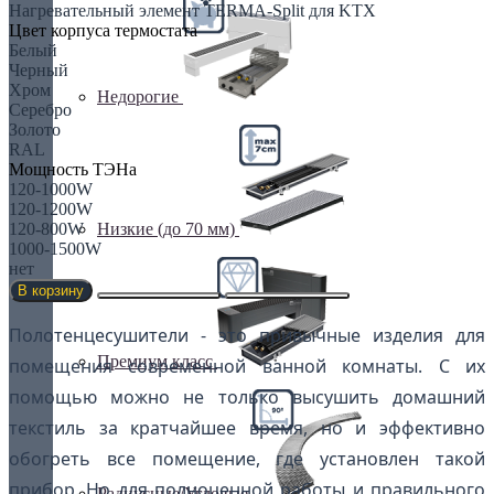
Нагревательный элемент TERMA-Split для KTX
Цвет корпуса термостата
Белый
Черный
Хром
Недорогие
Серебро
Золото
RAL
Мощность ТЭНа
120-1000W
120-1200W
120-800W
Низкие (до 70 мм)
1000-1500W
нет
В корзину
Полотенцесушители - это привычные изделия для
Премиум класс
помещения современной ванной комнаты. С их
помощью можно не только высушить домашний
текстиль за кратчайшее время, но и эффективно
обогреть все помещение, где установлен такой
прибор. Но для полноценной работы и правильного
Радиусные/Угловые