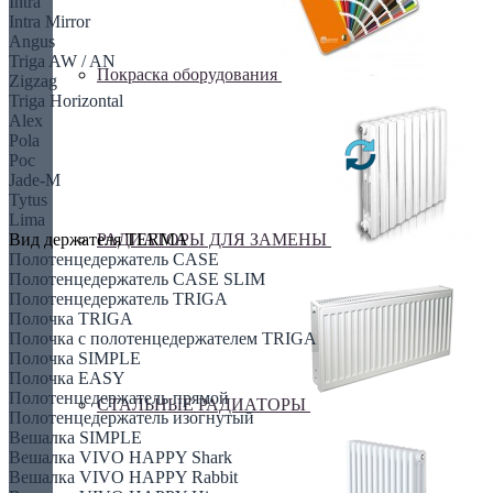
Intra
Intra Mirror
Angus
Triga AW / AN
Покраска оборудования
Zigzag
Triga Horizontal
Alex
Pola
Poc
Jade-M
Tytus
Lima
РАДИАТОРЫ ДЛЯ ЗАМЕНЫ
Вид держателя TERMA
Полотенцедержатель CASE
Полотенцедержатель CASE SLIM
Полотенцедержатель TRIGA
Полочка TRIGA
Полочка с полотенцедержателем TRIGA
Полочка SIMPLE
Полочка EASY
Полотенцедержатель прямой
СТАЛЬНЫЕ РАДИАТОРЫ
Полотенцедержатель изогнутый
Вешалка SIMPLE
Вешалка VIVO HAPPY Shark
Вешалка VIVO HAPPY Rabbit