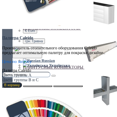
Украина, г.Киев. ул. Кирилловская,160А
грн.
Валюта
НАСТЕННЫЕ КОНВЕКТОРЫ
€ Euro
Палитра Caleido
грн. Гривна
Производитель отопительного оборудования Сaleido
Язык
предлагает оптимальную палитру для покраски дизайне..
Russian
Цена по запросу
Українська
ПЛИНТУСНЫЕ КОНВЕКТОРЫ
Палитра Caleido
Цвета группы А
Цвета группы B и C
В корзину
СПЕЦИАЛЬНЫЕ КОНВЕКТОРЫ