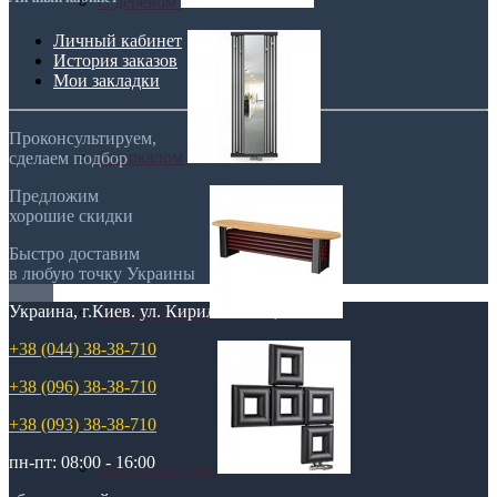
С деревом
Личный кабинет
История заказов
Мои закладки
Проконсультируем,
С зеркалом
сделаем подбор
Предложим
хорошие скидки
Быстро доставим
в любую точку Украины
Украина, г.Киев. ул. Кирилловская,160А
Теплая скамья
+38 (044) 38-38-710
+38 (096) 38-38-710
+38 (093) 38-38-710
пн-пт: 08:00 - 16:00
Эксклюзивные