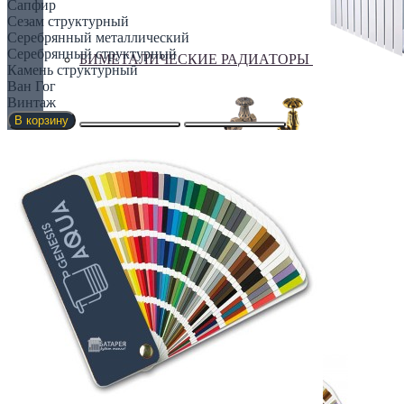
Сапфир
Сезам структурный
Серебрянный металлический
Серебрянный структурный
БИМЕТАЛИЧЕСКИЕ РАДИАТОРЫ
Камень структурный
Ван Гог
Винтаж
В корзину
Все для радиаторов
Дизайнерские