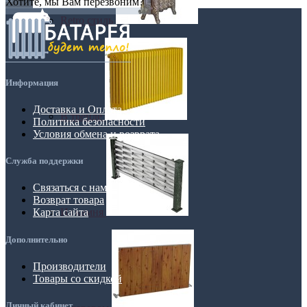
Хотите, мы Вам перезвоним?
Retro стиль
Информация
Доставка и Оплата
В тренде
Политика безопасности
Условия обмена и возврата
Служба поддержки
Связаться с нами
Возврат товара
Из камня
Карта сайта
Дополнительно
Производители
Товары со скидкой
Личный кабинет