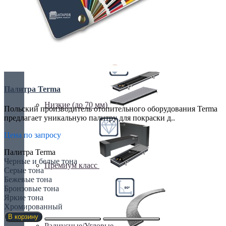
Недорогие
Палитра Terma
Низкие (до 70 мм)
Польский производитель отопительного оборудования Terma
предлагает уникальную палитру для покраски д..
Цена по запросу
Палитра Terma
Черные и белые тона
Премиум класс
Серые тона
Бежевые тона
Бронзовые тона
Яркие тона
Хромированный
В корзину
Радиусные/Угловые