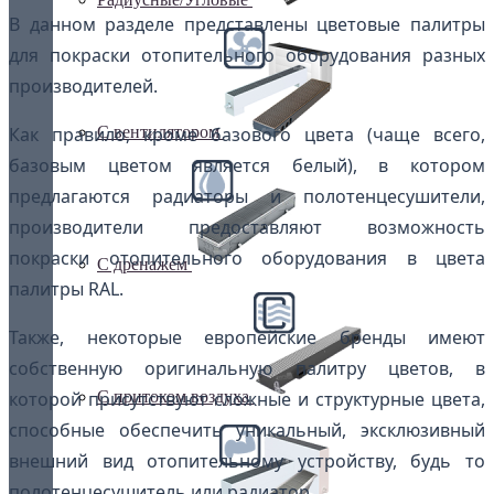
В данном разделе представлены цветовые палитры
для покраски отопительного оборудования разных
производителей.
С вентилятором
Как правило, кроме базового цвета (чаще всего,
базовым цветом является белый), в котором
предлагаются радиаторы и полотенцесушители,
производители предоставляют возможность
покраски отопительного оборудования в цвета
С дренажем
палитры RAL.
Также, некоторые европейские бренды имеют
собственную оригинальную палитру цветов, в
С притоком воздуха
которой присутствуют сложные и структурные цвета,
способные обеспечить уникальный, эксклюзивный
внешний вид отопительному устройству, будь то
полотенцесушитель или радиатор.