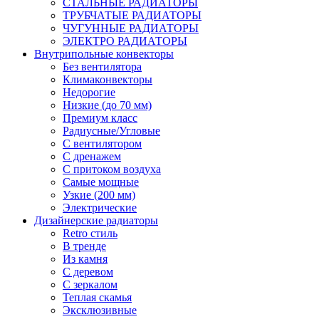
СТАЛЬНЫЕ РАДИАТОРЫ
ТРУБЧАТЫЕ РАДИАТОРЫ
ЧУГУННЫЕ РАДИАТОРЫ
ЭЛЕКТРО РАДИАТОРЫ
Внутрипольные конвекторы
Без вентилятора
Климаконвекторы
Недорогие
Низкие (до 70 мм)
Премиум класс
Радиусные/Угловые
С вентилятором
С дренажем
С притоком воздуха
Самые мощные
Узкие (200 мм)
Электрические
Дизайнерские радиаторы
Retro стиль
В тренде
Из камня
С деревом
С зеркалом
Теплая скамья
Эксклюзивные