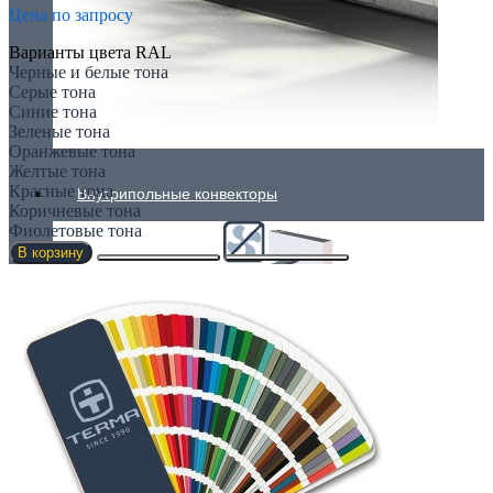
Цена по запросу
Варианты цвета RAL
Черные и белые тона
Серые тона
Синие тона
Зеленые тона
Оранжевые тона
Желтые тона
Красные тона
Внутрипольные конвекторы
Коричневые тона
Фиолетовые тона
В корзину
Без вентилятора
Климаконвекторы