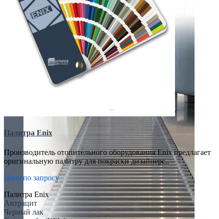
Палитра Enix
Производитель отопительного оборудования Enix предлагает
оригинальную палитру для покраски дизайнерс..
Цена по запросу
Палитра Enix
Антрацит
Черный лак