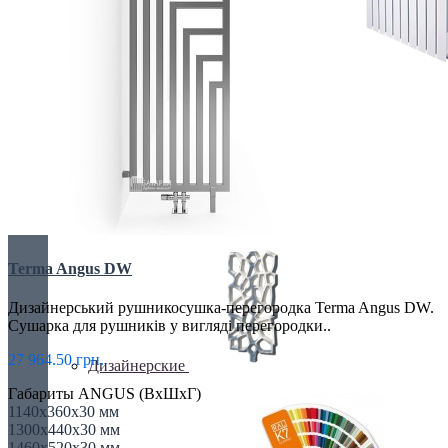
БИМЕТАЛИЧЕСКИЕ РАДИАТОРЫ
Все для радиаторов
Terma Angus DW
Дизайнерський рушникосушка-перегородка Terma Angus DW.
Сушарка для рушників у вигляді перегородки..
27 964.50 грн.
Дизайнерские
Габариты ANGUS (ВхШхГ)
1140x360x30 мм
1300x440x30 мм
1460x520x30 мм