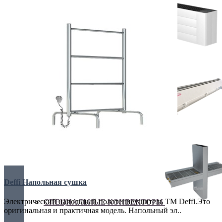
Украина, г.Киев. ул. Кирилловская,160А
грн.
Валюта
НАСТЕННЫЕ КОНВЕКТОРЫ
€ Euro
грн. Гривна
Язык
Russian
Українська
ПЛИНТУСНЫЕ КОНВЕКТОРЫ
Deffi Напольная сушка
Электрический напольный полотенцеушитель ТМ Deffi.Это
СПЕЦИАЛЬНЫЕ КОНВЕКТОРЫ
оригинальная и практичная модель. Напольный эл..