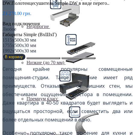
DW.Полотенцесушитель Simple DW в виде перего..
23 278.00 грн.
Вид подключения
Недорогие
Любое
Габариты Simple (ВхШхГ)
1515х500х30 мм
1755х500х30 мм
1992х500х30 мм
В корзину
Низкие (до 70 мм)
Сегодня крайне популярны совмещенные
помещения-студии. Такое решение имеет ряд
преимуществ. Отказываясь от лишних стен, мы
обеспечиваем ощущение простора в помещении.
Премиум класс
Даже квартира в 40-50 квадратов будет выглядеть и
ощущаться просторной, если совместить два или
более отдельных помещений в одно.
Особенно популярно такое решение для кухни и
Радиусные/Угловые