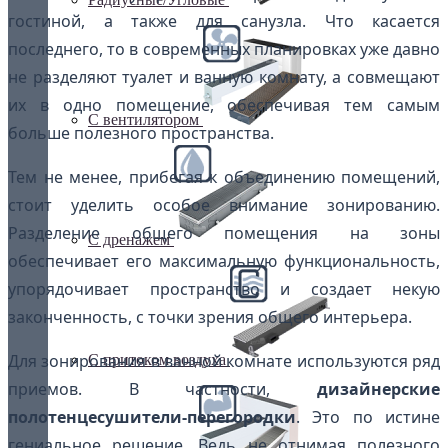
гостиной, а также для санузла. Что касается
последнего, то в современных планировках уже давно
не разделяют туалет и ванную комнату, а совмещают
их в одно помещение, обеспечивая тем самым
С вентилятором
больше полезного пространства.
Тем не менее, прибегая к объединению помещений,
стоит уделить особое внимание зонированию.
Разделение общего помещения на зоны
С дренажем
обеспечивает его максимальную функциональность,
упорядочивает пространство и создает некую
законченность, с точки зрения общего интерьера.
Для зонирования в ванной комнате используются ряд
С притоком воздуха
приемов. В частности,
дизайнерские
полотенцесушители-перегородки
. Это по истине
гениальное решение. Ведь не отнимая полезного