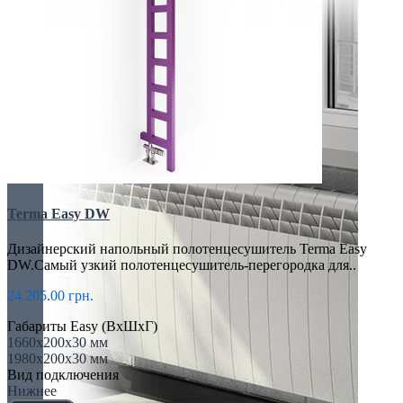
Terma Easy DW
Дизайнерский напольный полотенцесушитель Terma Easy
DW.Самый узкий полотенцесушитель-перегородка для..
24 205.00 грн.
Габариты Easy (ВхШхГ)
1660х200х30 мм
1980х200х30 мм
Вид подключения
Нижнее