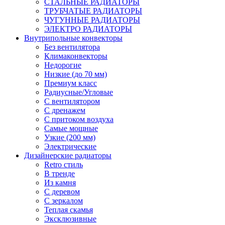
СТАЛЬНЫЕ РАДИАТОРЫ
ТРУБЧАТЫЕ РАДИАТОРЫ
ЧУГУННЫЕ РАДИАТОРЫ
ЭЛЕКТРО РАДИАТОРЫ
Внутрипольные конвекторы
Без вентилятора
Климаконвекторы
Недорогие
Низкие (до 70 мм)
Премиум класс
Радиусные/Угловые
С вентилятором
С дренажем
С притоком воздуха
Самые мощные
Узкие (200 мм)
Электрические
Дизайнерские радиаторы
Retro стиль
В тренде
Из камня
С деревом
С зеркалом
Теплая скамья
Эксклюзивные