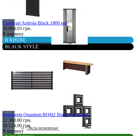
С деревом
Cordivari Ardesia Black 1800 мм
34 094.03 грн.
В корзину
В КИЕВЕ
С зеркалом
BLACK STYLE
Теплая скамья
Betatherm Quantum BQH2 Black (наличие)
22 360.00 грн.
20 124.00 грн.
Эксклюзивные
В корзину