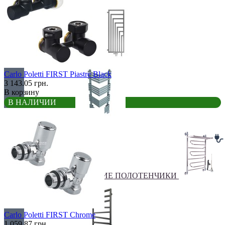
Перегородки
Carlo Poletti FIRST Piastre Black
3 143.05 грн.
В корзину
В НАЛИЧИИ
Угловые
ЭЛЕКТРИЧЕСКИЕ ПОЛОТЕНЧИКИ
Carlo Poletti FIRST Chrome
1 059.87 грн.