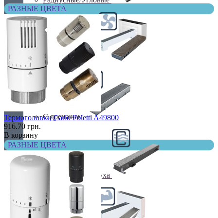
РАЗНЫЕ ЦВЕТА
С вентилятором
С дренажем
Термоголовки Carlo Poletti A49800
916.70 грн.
В корзину
РАЗНЫЕ ЦВЕТА
С притоком воздуха