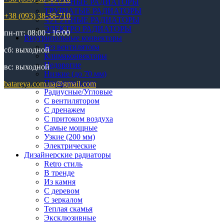
СТАЛЬНЫЕ РАДИАТОРЫ
ТРУБЧАТЫЕ РАДИАТОРЫ
+38 (093) 38-38-710
ЧУГУННЫЕ РАДИАТОРЫ
ЭЛЕКТРО РАДИАТОРЫ
пн-пт: 08:00 - 16:00
Внутрипольные конвекторы
Без вентилятора
сб: выходной
Климаконвекторы
Недорогие
вс: выходной
Низкие (до 70 мм)
Премиум класс
batareya.com.ua@gmail.com
Радиусные/Угловые
С вентилятором
С дренажем
С притоком воздуха
Самые мощные
Узкие (200 мм)
Электрические
Дизайнерские радиаторы
Retro стиль
В тренде
Из камня
С деревом
С зеркалом
Теплая скамья
Эксклюзивные