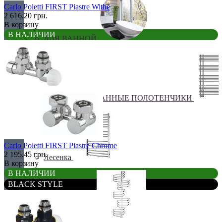
Carlo Poletti FIRST Piastre Withe
2 616.20 грн.
В корзину
В НАЛИЧИИ
ДЛЯ ВАННОЙ
КОМБИНИРОВАННЫЕ ПОЛОТЕНЧИКИ
Carlo Poletti FIRST Piastre Chrome
2 195.45 грн.
Лесенка
В корзину
В НАЛИЧИИ
BLACK STYLE
Оригинальные