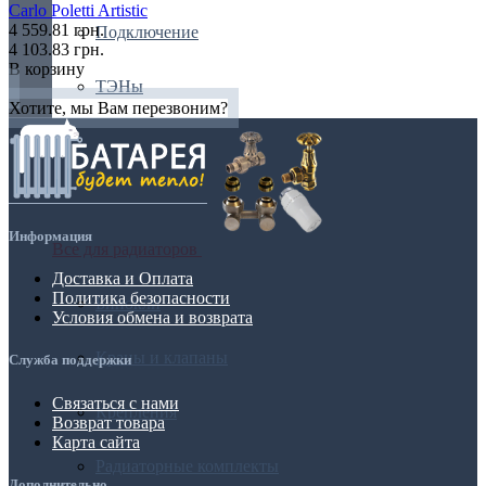
Carlo Poletti Artistic
4 559.81 грн.
Подключение
4 103.83 грн.
В корзину
ТЭНы
Хотите, мы Вам перезвоним?
Информация
Все для радиаторов
Доставка и Оплата
Политика безопасности
Бинокли
Условия обмена и возврата
Краны и клапаны
Служба поддержки
Связаться с нами
Крепления
Возврат товара
Карта сайта
Радиаторные комплекты
Дополнительно