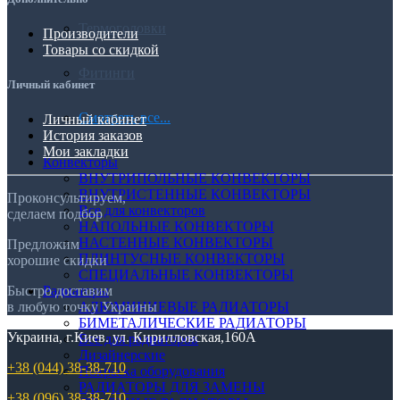
Термоголовки
Производители
Товары со скидкой
Фитинги
Личный кабинет
Смотреть все...
Личный кабинет
История заказов
Мои закладки
Конвекторы
ВНУТРИПОЛЬНЫЕ КОНВЕКТОРЫ
ВНУТРИСТЕННЫЕ КОНВЕКТОРЫ
Проконсультируем,
Все для конвекторов
сделаем подбор
НАПОЛЬНЫЕ КОНВЕКТОРЫ
НАСТЕННЫЕ КОНВЕКТОРЫ
Предложим
ПЛИНТУСНЫЕ КОНВЕКТОРЫ
хорошие скидки
СПЕЦИАЛЬНЫЕ КОНВЕКТОРЫ
Радиаторы
Быстро доставим
АЛЮМИНИЕВЫЕ РАДИАТОРЫ
в любую точку Украины
БИМЕТАЛИЧЕСКИЕ РАДИАТОРЫ
Украина, г.Киев. ул. Кирилловская,160А
Все для радиаторов
Дизайнерские
+38 (044) 38-38-710
Покраска оборудования
РАДИАТОРЫ ДЛЯ ЗАМЕНЫ
+38 (096) 38-38-710