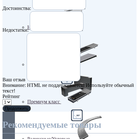
Достоинства:
Недорогие
Недостатки:
Низкие (до 70 мм)
Ваш отзыв
Внимание:
HTML не поддерживается! Используйте обычный
текст!
Рейтинг
Премиум класс
Продолжить
Рекомендуемые товары
Радиусные/Угловые