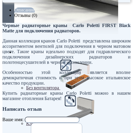
Описание
Отзывы (0)
Черные радиаторные краны Carlo Poletti FIRST Black
Matte для подключения радиаторов.
Данная коллекция кранов Carlo Poletti представлена широким
ассоритментом вентилей для подключения в черном матовом
цвете. Такие краны идеально подходят для гидравлического
Внутрипольные конвекторы
подключения дизайнерских радиаторов и
полотенцесушителей в черном испонлении.
Особенностью этой коллекции является вполне
демократичная стоимость и при этом высокое итальянское
качество продукции.
Без вентилятора
Купить радиаторные краны Carlo Poletti можно в нашем
магазине отопления Батарея!
Написать отзыв
Ваше имя:
Климаконвекторы