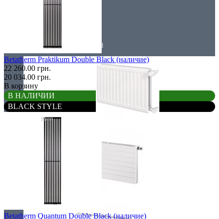
Низкие радиаторы
Стальные радиаторы
Betatherm Praktikum Double Black (наличие)
22 260.00 грн.
20 034.00 грн.
В корзину
В НАЛИЧИИ
BLACK STYLE
Гигиенические
Линейные
Betatherm Quantum Double Black (наличие)