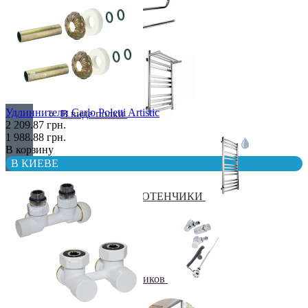
Бюджетные
Удлиннители Carlo Poletti Artistic
В виде полки
2 209.87 грн.
1 988.88 грн.
В корзину
В КИЕВЕ
ВОДЯНЫЕ ПОЛОТЕНЧИКИ
Все для полотенчиков