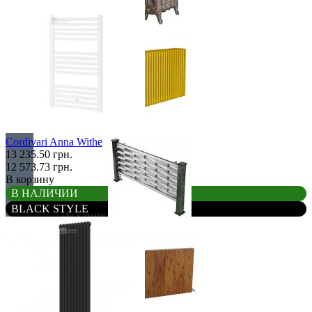
Retro стиль
В тренде
Cordivari Anna Withe
13 235.50 грн.
12 573.73 грн.
В корзину
В НАЛИЧИИ
BLACK STYLE
Из камня