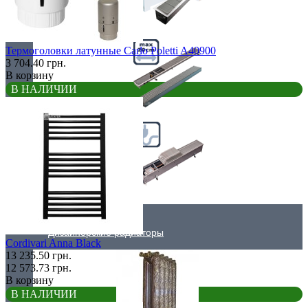
Самые мощные
Термоголовки латунные Carlo Poletti A40900
3 704.40 грн.
В корзину
В НАЛИЧИИ
Узкие (200 мм)
Электрические
Дизайнерские радиаторы
Cordivari Anna Black
13 235.50 грн.
12 573.73 грн.
В корзину
В НАЛИЧИИ