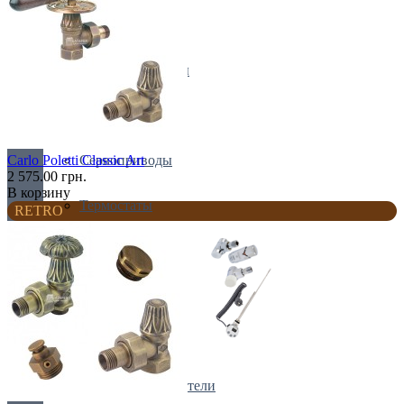
Блок питания
Краны и клапаны
Решетки
Сервоприводы
Carlo Poletti Classic Art
2 575.00 грн.
В корзину
Термостаты
RETRO
Все для полотенчиков
Вешалки и держатели