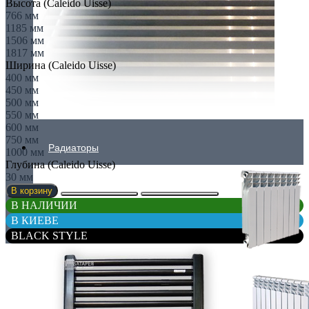
Высота (Caleido Uisse)
766 мм
1185 мм
1506 мм
1817 мм
Ширина (Caleido Uisse)
400 мм
450 мм
500 мм
550 мм
600 мм
750 мм
Радиаторы
1000 мм
Глубина (Caleido Uisse)
30 мм
В корзину
В НАЛИЧИИ
В КИЕВЕ
BLACK STYLE
АЛЮМИНИЕВЫЕ РАДИАТОРЫ