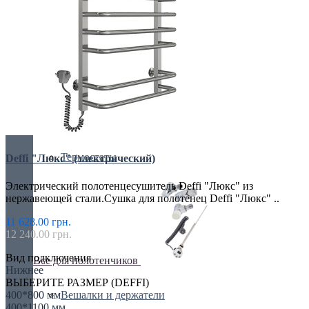
Блок питания
Краны и клапаны
Решетки
Сервоприводы
Термостаты
Deffi "Люкс" (электрический)
Электрический полотенцесушитель Deffi "Люкс" из
нержавеющей стали.Сушка для полотенец Deffi "Люкс" ..
11 628.00 грн.
12 240.00 грн.
Вид подключения
Все для полотенчиков
Нижнее
ВЫБЕРИТЕ РАЗМЕР (DEFFI)
400*800 мм
Вешалки и держатели
400*1100 мм