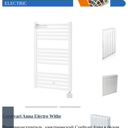
ELECTRIC
Покраска оборудования
РАДИАТОРЫ ДЛЯ ЗАМЕНЫ
СТАЛЬНЫЕ РАДИАТОРЫ
Cordivari Anna Electro Withe
Полотенцесушитель электрический Cordivari Anna в белом