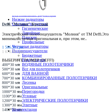
Трубчатые радиаторы
ДЛЯ ГОСТИНОЙ
ДЛЯ КУХНИ
Вертикальные радиаторы
Низкие радиаторы
Стальные радиаторы
Deffi "Молния" Круглый
Гигиенические
Линейные
Электрический полотенцеушитель "Молния" от ТМ Deffi.Это
Плоские
минималистичная оригинальная и, при этом, не..
Профильные
Чугунные радиаторы
1 586.50 грн.
Полотенцесушители
1 670.00 грн.
Бюджетные
В виде полки
ВЫБЕРИТЕ РАЗМЕР (DEFFI)
ВОДЯНЫЕ ПОЛОТЕНЧИКИ
400*30 мм
Все для полотенчиков
500*30 мм
ДЛЯ ВАННОЙ
600*30 мм
КОМБИНИРОВАННЫЕ ПОЛОТЕНЧИКИ
700*30 мм
Лесенка
800*30 мм
Оригинальные
900*30 мм
Перегородки
1000*30 мм
Угловые
1100*30 мм
ЭЛЕКТРИЧЕСКИЕ ПОЛОТЕНЧИКИ
1200*30 мм
Элитные
1300*30 мм
Комплектация
1400*30 мм