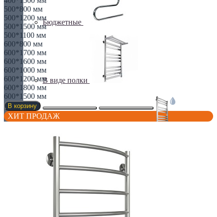
400*1500 мм
500*800 мм
500*1200 мм
Бюджетные
500*1500 мм
500*1100 мм
600*800 мм
600*1700 мм
600*1600 мм
600*1000 мм
600*1200 мм
В виде полки
600*1800 мм
600*1500 мм
В корзину
ХИТ ПРОДАЖ
ВОДЯНЫЕ ПОЛОТЕНЧИКИ
Все для полотенчиков