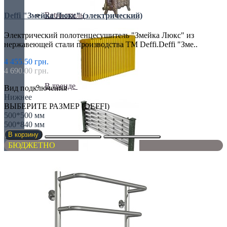
Retro стиль
Deffi "Змейка Люкс" (электрический)
Электрический полотенцесушитель "Змейка Люкс" из
нержавеющей стали производства ТМ Deffi.Deffi "Зме..
4 455.50 грн.
4 690.00 грн.
В тренде
Вид подключения
Нижнее
ВЫБЕРИТЕ РАЗМЕР (DEFFI)
500*500 мм
500*840 мм
В корзину
БЮДЖЕТНО
Из камня