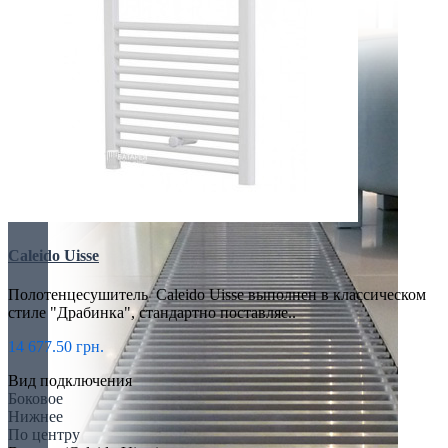
Caleido Uisse
Полотенцесушитель Caleido Uisse выполнен в классическом
стиле "Драбинка", стандартно поставляе..
14 677.50 грн.
Вид подключения
Боковое
Нижнее
По центру