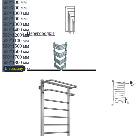
500*700 мм
500*800 мм
500*1000 мм
500*900 мм
500*1300 мм
500*1400 мм
Перегородки
500*1200 мм
500*1100 мм
500*1500 мм
500*1600 мм
500*1700 мм
500*1800 мм
В корзину
Угловые
ЭЛЕКТРИЧЕСКИЕ ПОЛОТЕНЧИКИ