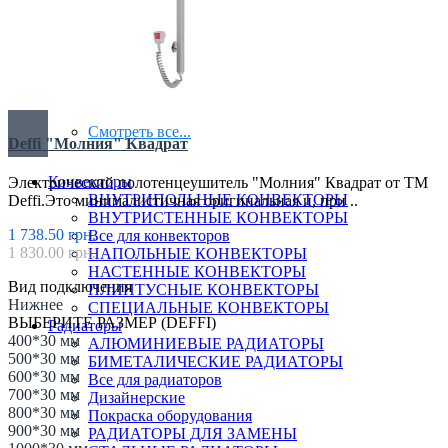
Термоголовки
Фитинги
Смотреть все...
Deffi "Молния" Квадрат
Конвекторы
Электрический полотенцеушитель "Молния" Квадрат от ТМ
ВНУТРИПОЛЬНЫЕ КОНВЕКТОРЫ
Deffi.Это минималистичная оригинальная и, при ..
ВНУТРИСТЕННЫЕ КОНВЕКТОРЫ
1 738.50 грн.
Все для конвекторов
1 830.00 грн.
НАПОЛЬНЫЕ КОНВЕКТОРЫ
НАСТЕННЫЕ КОНВЕКТОРЫ
Вид подключения
ПЛИНТУСНЫЕ КОНВЕКТОРЫ
Нижнее
СПЕЦИАЛЬНЫЕ КОНВЕКТОРЫ
ВЫБЕРИТЕ РАЗМЕР (DEFFI)
Радиаторы
400*30 мм
АЛЮМИНИЕВЫЕ РАДИАТОРЫ
500*30 мм
БИМЕТАЛИЧЕСКИЕ РАДИАТОРЫ
600*30 мм
Все для радиаторов
700*30 мм
Дизайнерские
800*30 мм
Покраска оборудования
900*30 мм
РАДИАТОРЫ ДЛЯ ЗАМЕНЫ