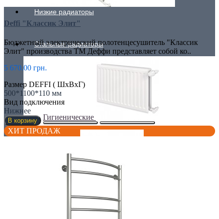
Низкие радиаторы
Deffi "Классик Элит"
Бюджетный электрический полотенцесушитель "Классик
Стальные радиаторы
Элит" производства ТМ Деффи представляет собой ко..
5 670.00 грн.
Размер DEFFI ( ШхВхГ)
500*1100*110 мм
Вид подключения
Нижнее
Гигиенические
В корзину
ХИТ ПРОДАЖ
Линейные