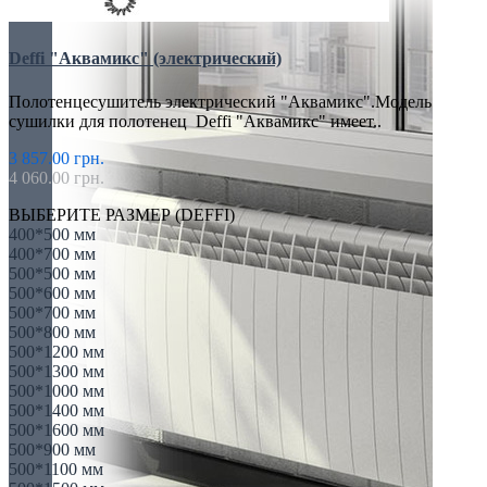
Deffi "Аквамикс" (электрический)
Полотенцесушитель электрический "Аквамикс".Модель
сушилки для полотенец Deffi "Аквамикс" имеет..
3 857.00 грн.
4 060.00 грн.
ВЫБЕРИТЕ РАЗМЕР (DEFFI)
400*500 мм
400*700 мм
500*500 мм
500*600 мм
500*700 мм
500*800 мм
500*1200 мм
500*1300 мм
500*1000 мм
500*1400 мм
500*1600 мм
500*900 мм
500*1100 мм