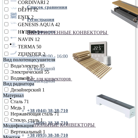
CORDIVARI
2
Список сравнения
DEFFI
32
ENIX
2
Регистрация
GENESIS AQUA
42
HYBRO
1
Авторизация
ВНУТРИСТЕННЫЕ КОНВЕКТОРЫ
NAVIN
12
пн-пт: 08:00 - 16:00
TERMA
50
ZEHNDER
2
пн-пт: 08:00 - 16:00
Вид полотенцесушителя
Вода/электро
85
сб: выходной
Электрический
55
Водяной
3
Все для конвекторов
вс: выходной
Вид радиатора
Дизайнерский
1
Материал
+38 (044) 38-38-710
Сталь
71
Медь
1
+38 (044) 38-38-710
Нержавеющая сталь
71
Стекло, сталь
1
+38 (096) 38-38-710
НАПОЛЬНЫЕ КОНВЕКТОРЫ
Модификация
Вертикальный
1
+38 (093) 38-38-710
Монтаж