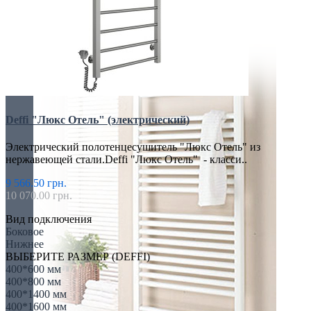
Элитные
Deffi "Люкс Отель" (электрический)
Электрический полотенцесушитель "Люкс Отель" из
нержавеющей стали.Deffi "Люкс Отель" - класси..
9 566.50 грн.
10 070.00 грн.
Вид подключения
Боковое
Нижнее
ВЫБЕРИТЕ РАЗМЕР (DEFFI)
400*600 мм
400*800 мм
400*1400 мм
400*1600 мм