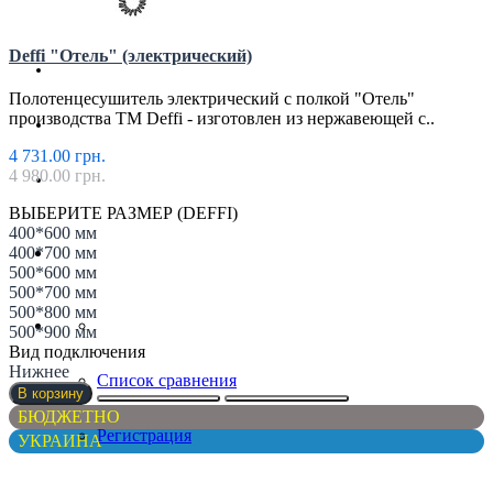
Магазин
Deffi "Отель" (электрический)
Партнерам
Полотенцесушитель электрический с полкой "Отель"
производства ТМ Deffi - изготовлен из нержавеющей с..
Новости
4 731.00 грн.
4 980.00 грн.
Контакты
ВЫБЕРИТЕ РАЗМЕР (DEFFI)
400*600 мм
400*700 мм
500*600 мм
500*700 мм
500*800 мм
500*900 мм
Вид подключения
Нижнее
Список сравнения
В корзину
БЮДЖЕТНО
Регистрация
УКРАИНА
Авторизация