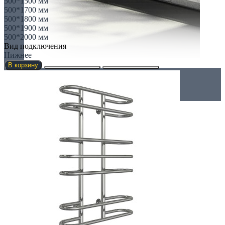
500*1500 мм
500*1700 мм
500*1800 мм
500*1900 мм
500*2000 мм
Вид подключения
Нижнее
В корзину
Внутрипольные конвекторы
Без вентилятора
Климаконвекторы