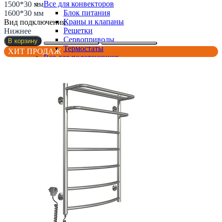
Все для конвекторов
1500*30 мм
Блок питания
1600*30 мм
Краны и клапаны
Вид подключения
Решетки
Нижнее
Сервоприводы
В корзину
Термостаты
ХИТ ПРОДАЖ
Все для полотенчиков
Вешалки и держатели
Подключение
ТЭНы
Все для радиаторов
Бинокли
Краны и клапаны
Крепления
Радиаторные комплекты
Термоголовки
Фитинги
Информация
Доставка и Оплата