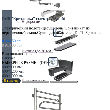
Deffi "Британика" (электрический)
Недорогие
Электрический полотенцесушитель "Британика" из
нержавеющей стали.Сушка для полотенец Deffi "Британи..
8 464.50 грн.
8 910.00 грн.
Низкие (до 70 мм)
Вид подключения
Нижнее
ВЫБЕРИТЕ РАЗМЕР (DEFFI)
600*800 мм
600*1200 мм
600*1000 мм
Премиум класс
В корзину
Радиусные/Угловые