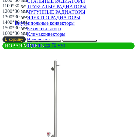
1000*30 мм
СТАЛЬНЫЕ РАДИАТОРЫ
1100*30 мм
ТРУБЧАТЫЕ РАДИАТОРЫ
1200*30 мм
ЧУГУННЫЕ РАДИАТОРЫ
1300*30 мм
ЭЛЕКТРО РАДИАТОРЫ
1400*30 мм
Внутрипольные конвекторы
1500*30 мм
Без вентилятора
1600*30 мм
Климаконвекторы
Недорогие
В корзину
Низкие (до 70 мм)
НОВАЯ МОДЕЛЬ
Премиум класс
Радиусные/Угловые
С вентилятором
С дренажем
С притоком воздуха
Самые мощные
Узкие (200 мм)
Электрические
Дизайнерские радиаторы
Retro стиль
В тренде
Из камня
С деревом
С зеркалом
Теплая скамья
Эксклюзивные