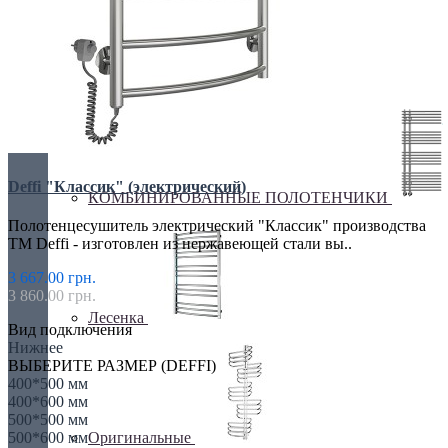
ДЛЯ ВАННОЙ
Deffi "Классик" (электрический)
КОМБИНИРОВАННЫЕ ПОЛОТЕНЧИКИ
Полотенцесушитель электрический "Классик" производства
ТМ Deffi - изготовлен из нержавеющей стали вы..
3 667.00 грн.
3 860.00 грн.
Лесенка
Вид подключения
Нижнее
ВЫБЕРИТЕ РАЗМЕР (DEFFI)
400*500 мм
400*600 мм
500*500 мм
Оригинальные
500*600 мм