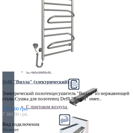
С вентилятором
С дренажем
Deffi "Вилла" (электрический)
Электрический полотенцесушитель "Вилла" из нержавеющей
стали.Сушка для полотенец Deffi "Вилла" имее..
С притоком воздуха
7 011.00 грн.
7 380.00 грн.
Вид подключения
Нижнее