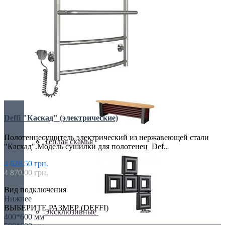
С деревом
С зеркалом
Deffi "Каскад" (электрические)
Полотенцесушитель электрический из нержавеющей стали
Теплая скамья
"Каскад".Модель сушилки для полотенец Def..
4 626.50 грн.
4 870.00 грн.
Вид подключения
Нижнее
ВЫБЕРИТЕ РАЗМЕР (DEFFI)
Эксклюзивные
400*600 мм