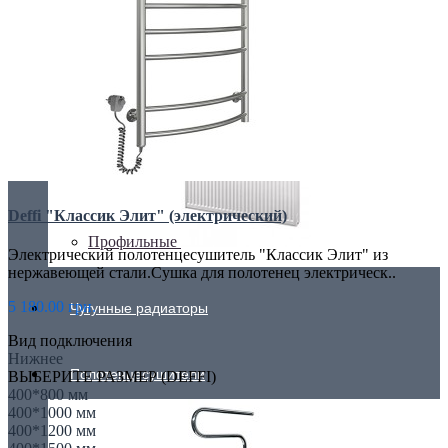
Плоские
Deffi "Классик Элит" (электрический)
Профильные
Электрический полотенцесушитель "Классик Элит" из
нержавеющей стали.Сушка для полотенец электрическ..
5 180.00 грн.
Чугунные радиаторы
Вид подключения
Нижнее
Полотенцесушители
ВЫБЕРИТЕ РАЗМЕР (DEFFI)
400*800 мм
400*1000 мм
400*1200 мм