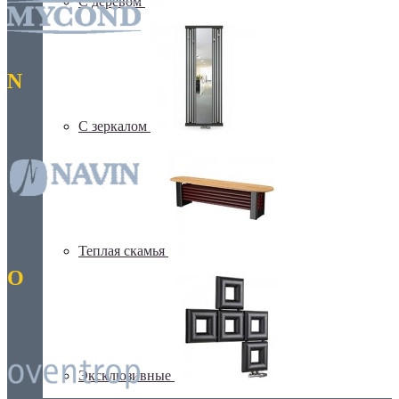
С деревом
N
С зеркалом
Теплая скамья
O
Эксклюзивные