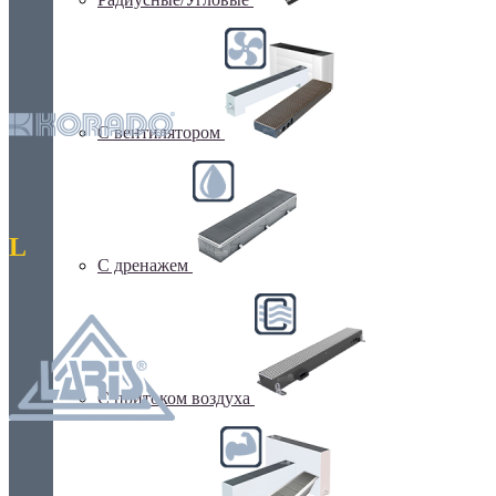
С вентилятором
L
С дренажем
С притоком воздуха