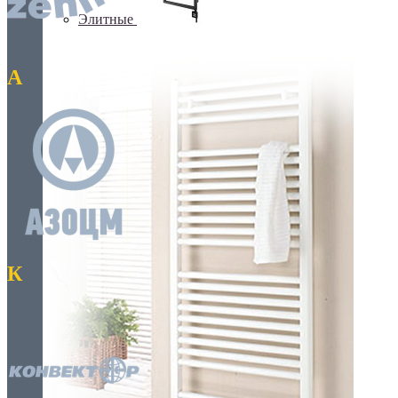
Элитные
А
К