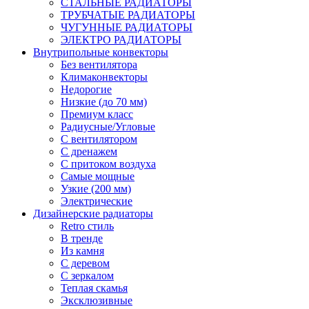
СТАЛЬНЫЕ РАДИАТОРЫ
ТРУБЧАТЫЕ РАДИАТОРЫ
ЧУГУННЫЕ РАДИАТОРЫ
ЭЛЕКТРО РАДИАТОРЫ
Внутрипольные конвекторы
Без вентилятора
Климаконвекторы
Недорогие
Низкие (до 70 мм)
Премиум класс
Радиусные/Угловые
С вентилятором
С дренажем
С притоком воздуха
Самые мощные
Узкие (200 мм)
Электрические
Дизайнерские радиаторы
Retro стиль
В тренде
Из камня
С деревом
С зеркалом
Теплая скамья
Эксклюзивные