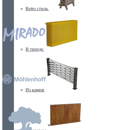
Retro стиль
В тренде
Из камня