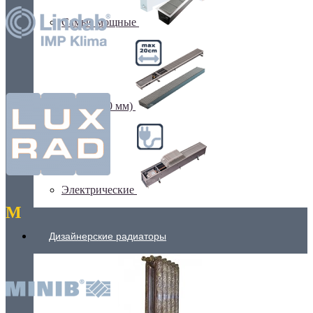
Самые мощные
Узкие (200 мм)
Электрические
M
Дизайнерские радиаторы