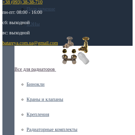
+38 (093) 38-38-710
Подключение
пн-пт: 08:00 - 16:00
сб: выходной
ТЭНы
вс: выходной
batareya.com.ua@gmail.com
Все для радиаторов
Бинокли
Краны и клапаны
Крепления
Радиаторные комплекты