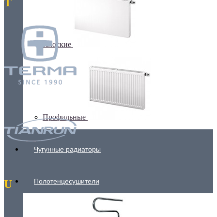
T
Плоские
Профильные
Чугунные радиаторы
Полотенцесушители
U