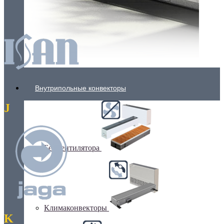
Внутрипольные конвекторы
J
Без вентилятора
Климаконвекторы
K