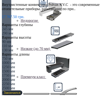
Внутристенные конвекторы Polvax KV.C - это современные
отопительные приборы, работающие по при..
17 767.50 грн.
Недорогие
Варианты глубины
245 мм
290 мм
Варианты высоты
90 мм
110 мм
Низкие (до 70 мм)
130 мм
Варианты длины
750 мм
1000 мм
1250 мм
1500 мм
1750 мм
Премиум класс
2000 мм
2250 мм
2500 мм
Закончился
Радиусные/Угловые