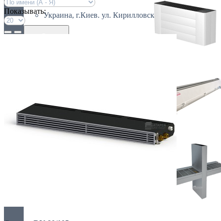
Показывать:
Украина, г.Киев. ул. Кирилловская,160А
грн.
Валюта
НАСТЕННЫЕ КОНВЕКТОРЫ
€ Euro
грн. Гривна
Язык
Russian
Українська
ПЛИНТУСНЫЕ КОНВЕКТОРЫ
СПЕЦИАЛЬНЫЕ КОНВЕКТОРЫ