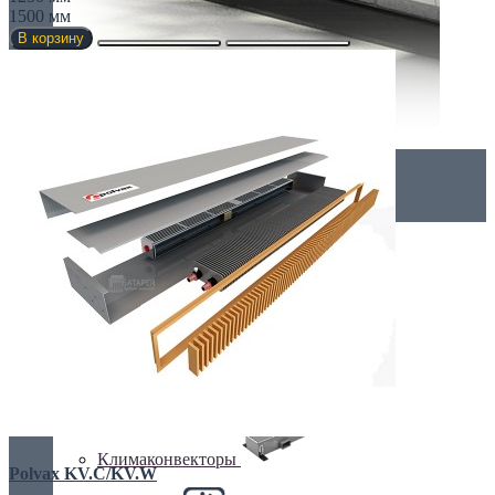
1500 мм
В корзину
Внутрипольные конвекторы
Без вентилятора
Климаконвекторы
Polvax KV.C/KV.W