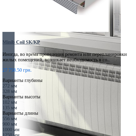
Minib Coil SK/KP
Иногда, во время проведения ремонта или перепланировки
жилых помещений, возникает необходимость в со..
27 758.50 грн.
Варианты глубины
272 мм
328 мм
Варианты высоты
102 мм
135 мм
Варианты длины
556 мм
900 мм
1000 мм
1250 мм