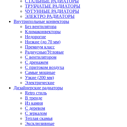
СТАЛЬНЫЕ РАДИАТОРЫ
ТРУБЧАТЫЕ РАДИАТОРЫ
ЧУГУННЫЕ РАДИАТОРЫ
ЭЛЕКТРО РАДИАТОРЫ
Внутрипольные конвекторы
Без вентилятора
Климаконвекторы
Недорогие
Низкие (до 70 мм)
Премиум класс
Радиусные/Угловые
С вентилятором
С дренажем
С притоком воздуха
Самые мощные
Узкие (200 мм)
Электрические
Дизайнерские радиаторы
Retro стиль
В тренде
Из камня
С деревом
С зеркалом
Теплая скамья
Эксклюзивные