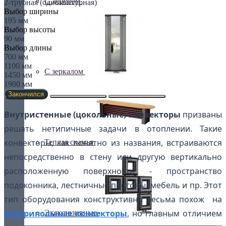
С деревом
2-трубная (одноконтурная)
Выбор ширины
195 мм
Выбор высоты
90 мм
Выбор длины
700 мм
1100 мм
С зеркалом
1450 мм
1900 мм
Закончился
Внутристенные (цокольные) конвекторы
призваны
решать нетипичные задачи в отоплении. Такие
конвекторы, как понятно из названия, встраиваются
Теплая скамья
непосредственно в стену или другую вертикально
расположенную поверхность - пространство
подоконника, лестничные прогоны, мебель и пр. Этот
тип оборудования конструктивно весьма похож на
внутрипольные конвекторы
, но главным отличием
Эксклюзивные