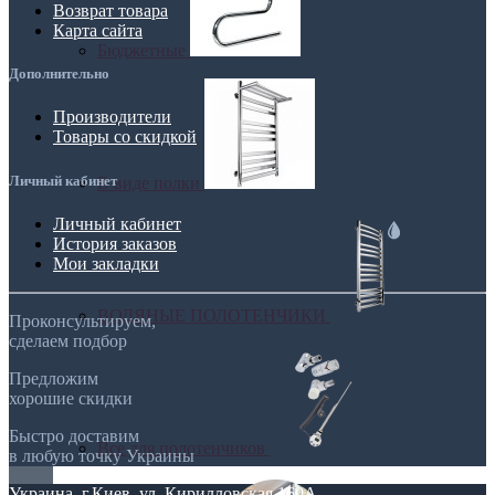
Возврат товара
Карта сайта
Бюджетные
Дополнительно
Производители
Товары со скидкой
Личный кабинет
В виде полки
Личный кабинет
История заказов
Мои закладки
ВОДЯНЫЕ ПОЛОТЕНЧИКИ
Проконсультируем,
сделаем подбор
Предложим
хорошие скидки
Быстро доставим
Все для полотенчиков
в любую точку Украины
Украина, г.Киев. ул. Кирилловская,160А