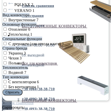
POLVAX
2
Список сравнения
VERANO
1
Вид конвектора
Регистрация
Внутристенные
7
Основные функции
Авторизация
ВНУТРИСТЕННЫЕ КОНВЕКТОРЫ
Отопление
6
Тепло/холод
1
пн-пт: 08:00 - 16:00
Специальные функции
С дренажем (для отвода влаги)
1
пн-пт: 08:00 - 16:00
Страна бренда
Украина
3
сб: выходной
Чехия
3
Польша
1
Все для конвекторов
вс: выходной
Теплоноситель
Водяной
7
Тип конвекции
+38 (044) 38-38-710
С вентилятором
6
Без вентилятора
1
+38 (044) 38-38-710
Сбросить
+38 (096) 38-38-710
НАПОЛЬНЫЕ КОНВЕКТОРЫ
Список сравнения
Сортировать:
+38 (093) 38-38-710