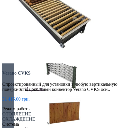
Retro стиль
В тренде
Verano CVKS
Спроектированный для установки в любую вертикальную
Из камня
поверхность, цокольный конвектор Verano CVKS осн..
31 415.00 грн.
Режим работы
ОТОПЛЕНИЕ
ОХЛАЖДЕНИЕ
Система