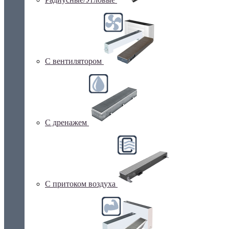
С вентилятором
С дренажем
С притоком воздуха