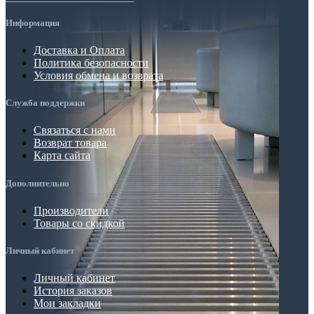
Информация
Доставка и Оплата
Политика безопасности
Условия обмена и возврата
Служба поддержки
Связаться с нами
Возврат товара
Карта сайта
Дополнительно
Производители
Товары со скидкой
Личный кабинет
Личный кабинет
История заказов
Мои закладки