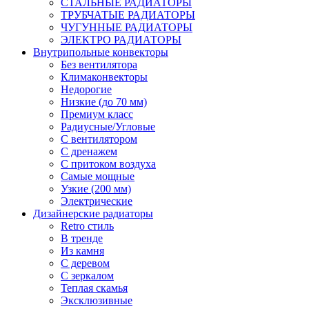
СТАЛЬНЫЕ РАДИАТОРЫ
ТРУБЧАТЫЕ РАДИАТОРЫ
ЧУГУННЫЕ РАДИАТОРЫ
ЭЛЕКТРО РАДИАТОРЫ
Внутрипольные конвекторы
Без вентилятора
Климаконвекторы
Недорогие
Низкие (до 70 мм)
Премиум класс
Радиусные/Угловые
С вентилятором
С дренажем
С притоком воздуха
Самые мощные
Узкие (200 мм)
Электрические
Дизайнерские радиаторы
Retro стиль
В тренде
Из камня
С деревом
С зеркалом
Теплая скамья
Эксклюзивные