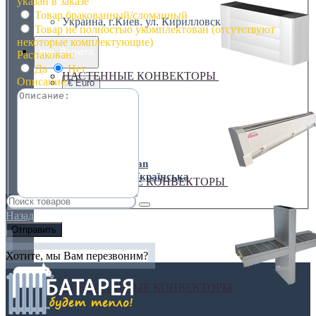
указан в заказе
Товар бракованный/сломанный
Украина, г.Киев. ул. Кирилловская,160А
Товар не полностью укомплектован (отсутствуют
некоторые комплектующие)
грн.
Валюта
Распакован:
Да
Нет
НАСТЕННЫЕ КОНВЕКТОРЫ
Описание:
€ Euro
грн. Гривна
Язык
Russian
Українська
ПЛИНТУСНЫЕ КОНВЕКТОРЫ
Назад
Хотите, мы Вам перезвоним?
СПЕЦИАЛЬНЫЕ КОНВЕКТОРЫ