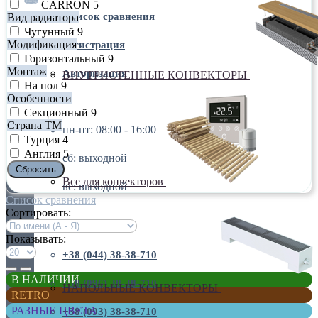
CARRON
5
Список сравнения
Вид радиатора
Чугунный
9
Модификация
Регистрация
Горизонтальный
9
Монтаж
Авторизация
ВНУТРИСТЕННЫЕ КОНВЕКТОРЫ
На пол
9
Особенности
пн-пт: 08:00 - 16:00
Секционный
9
Страна ТМ
пн-пт: 08:00 - 16:00
Турция
4
Англия
5
сб: выходной
Сбросить
Все для конвекторов
вс: выходной
Список сравнения
Сортировать:
+38 (044) 38-38-710
Показывать:
+38 (044) 38-38-710
В НАЛИЧИИ
+38 (096) 38-38-710
НАПОЛЬНЫЕ КОНВЕКТОРЫ
RETRO
РАЗНЫЕ ЦВЕТА
+38 (093) 38-38-710