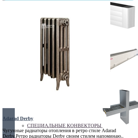
Украина, г.Киев. ул. Кирилловская,160А
грн.
Валюта
НАСТЕННЫЕ КОНВЕКТОРЫ
€ Euro
грн. Гривна
Язык
Russian
Українська
ПЛИНТУСНЫЕ КОНВЕКТОРЫ
Adarad Derby
СПЕЦИАЛЬНЫЕ КОНВЕКТОРЫ
Чугунные радиаторы отопления в ретро стиле Adarad
Derby.Ретро радиаторы Derby своим стилем напоминаю..