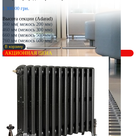
1 300.00 грн.
Высота секции (Adarad)
360 мм( межось 200 мм)
460 мм (межось 300 мм)
660 мм (межось 500 мм)
760 мм (межось 600 мм)
В корзину
АКЦИОННАЯ ЦЕНА