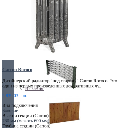
Retro стиль
В тренде
Carron Rococo
Дизайнерский радиатор "под старину" Carron Rococo. Это
один из первых произведенных декоративных чу..
Из камня
5 839.03 грн.
Вид подключения
Боковое
Высота секции (Carron)
780 мм (межось 600 мм)
Глубина секции (Carron)