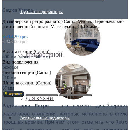
Carron Verona
Трубчатые радиаторы
Дизайнерский ретро-радиатор Carron Verona. Первоначально
изготовленный в штате Массачусетс, США аме..
5 713.20 грн.
6 348.00 грн.
Высота секции (Carron)
ДЛЯ ГОСТИНОЙ
800 мм (межось 640 мм)
Вид подключения
Боковое
Глубина секции (Carron)
210 мм
Ширина секции (Carron)
67 мм
В корзину
ДЛЯ КУХНИ
Радиаторы Ретро
– это сегмент дизайнерских
радиаторов отопления, которые исполнены в стиле
Вертикальные радиаторы
прошлых времен. При чем, стоит отметить, что Retro