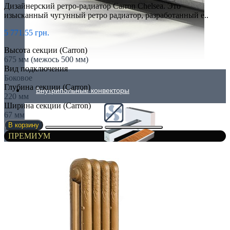
Дизайнерский ретро-радиатор Carron Chelsea. Это
изысканный чугунный ретро радиатор, разработанный е..
5 771.55 грн.
Высота секции (Carron)
675 мм (межось 500 мм)
Вид подключения
Боковое
Глубина секции (Carron)
Внутрипольные конвекторы
220 мм
Ширина секции (Carron)
67 мм
В корзину
ПРЕМИУМ
Без вентилятора
Климаконвекторы