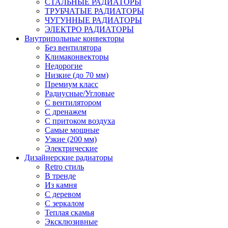
СТАЛЬНЫЕ РАДИАТОРЫ
ТРУБЧАТЫЕ РАДИАТОРЫ
ЧУГУННЫЕ РАДИАТОРЫ
ЭЛЕКТРО РАДИАТОРЫ
Внутрипольные конвекторы
Без вентилятора
Климаконвекторы
Недорогие
Низкие (до 70 мм)
Премиум класс
Радиусные/Угловые
С вентилятором
С дренажем
С притоком воздуха
Самые мощные
Узкие (200 мм)
Электрические
Дизайнерские радиаторы
Retro стиль
В тренде
Из камня
С деревом
С зеркалом
Теплая скамья
Эксклюзивные