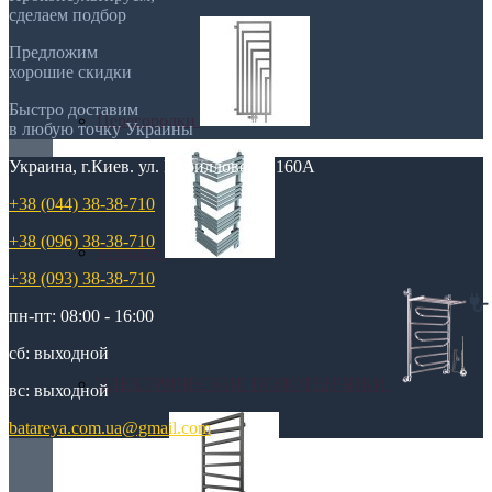
сделаем подбор
Предложим
хорошие скидки
Быстро доставим
Перегородки
в любую точку Украины
Украина, г.Киев. ул. Кирилловская,160А
+38 (044) 38-38-710
+38 (096) 38-38-710
Угловые
+38 (093) 38-38-710
пн-пт: 08:00 - 16:00
сб: выходной
ЭЛЕКТРИЧЕСКИЕ ПОЛОТЕНЧИКИ
вс: выходной
batareya.com.ua@gmail.com