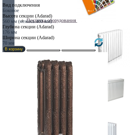
Вид подключения
Боковое
Высота секции (Adarad)
Покраска оборудования
560 мм (межось 400 мм)
Глубина секции (Adarad)
176 мм
Ширина секции (Adarad)
70 мм
В корзину
РАДИАТОРЫ ДЛЯ ЗАМЕНЫ
СТАЛЬНЫЕ РАДИАТОРЫ