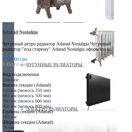
ТРУБЧАТЫЕ РАДИАТОРЫ
Adarad Nostalgia
Чугунный ретро радиатор Adarad Nostalgia.Чугунный
радиатор "под старину" Adarad Nostalgia оформлен к..
3 105.00 грн.
3 450.00 грн.
ЧУГУННЫЕ РАДИАТОРЫ
Вид подключения
Боковое
Высота секции (Adarad)
510 мм (межось 350 мм)
661 мм (межось 500 мм)
760 мм (межось 600 мм)
950 мм (межось 800 мм)
ЭЛЕКТРО РАДИАТОРЫ
Глубина секции (Adarad)
183 мм
Ширина секции (Adarad)
78 мм