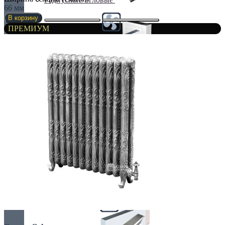
66 мм
В корзину
ПРЕМИУМ
С вентилятором
С дренажем
С притоком воздуха