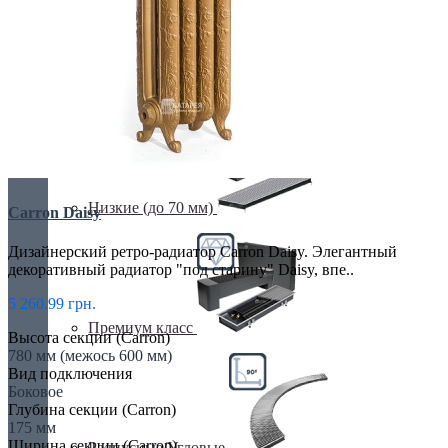
Недорогие
Низкие (до 70 мм)
Carron Daisy
Дизайнерский ретро-радиатор Carron Daisy. Элегантный
декоративный радиатор "под старину" Daisy, впе..
5 260.99 грн.
Премиум класс
Высота секции (Carron)
780 мм (межось 600 мм)
Вид подключения
Боковое
Глубина секции (Carron)
175 мм
Ширина секции (Carron)
Радиусные/Угловые