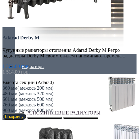
Adarad Derby M
Чугунные радиаторы отопления Adarad Derby M.Ретро
радиаторы Derby M своим стилем напоминают времена ..
1 362.60 грн.
Радиаторы
1 514.00 грн.
Высота секции (Adarad)
360 мм( межось 200 мм)
480 мм (межось 320 мм)
661 мм (межось 500 мм)
760 мм (межось 600 мм)
960 мм (межось 800 мм)
АЛЮМИНИЕВЫЕ РАДИАТОРЫ
В корзину