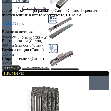
Carron Orleans
Самые мощные
Дизайнерский ретро-радиатор Carron Orleans. Первоначально
изготовленный в штате Массачусетс, США ам..
7 303.23 грн.
Вид подключения
Боковое
Узкие (200 мм)
Высота секции (Carron)
980 мм (межось 840 мм)
Глубина секции (Carron)
175 мм
Ширина секции (Carron)
65 мм
Электрические
В корзину
ПРЕМИУМ
Дизайнерские радиаторы