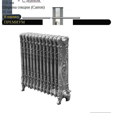
С деревом
250 мм
Ширина секции (Carron)
66 мм
В корзину
ПРЕМИУМ
С зеркалом
Теплая скамья
Эксклюзивные