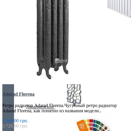
БИМЕТАЛИЧЕСКИЕ РАДИАТОРЫ
Все для радиаторов
Adarad Florena
Ретро радиатор Adarad Florena.Чугунный ретро радиатор
Дизайнерские
Adarad Florena, как понятно из названия модели..
3 348.00 грн.
3 720.00 грн.