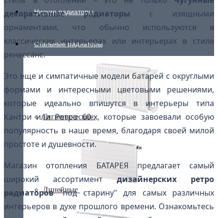
стиль в отоплении – это не только
чугунные
Низкие радиаторы
декоративные радиаторы
с изящными
орнаментами, что обычно используются в
классических интерьерах или интерьерах в стиле
Стальные радиаторы
ренессанс.
Это еще и симпатичные модели батарей с округлыми
формами и интересными цветовыми решениями,
которые идеально впишутся в интерьеры типа
Кантри или Ретро 60-х, которые завоевали особую
Гигиенические
популярность в наше время, благодаря своей милой
простоте и душевности.
Магазин отопления БАТАРЕЯ предлагает самый
широкий ассортимент
дизайнерских ретро
Линейные
радиаторов
"под старину" для самых различных
интерьеров в духе прошлого времени. Ознакомьтесь