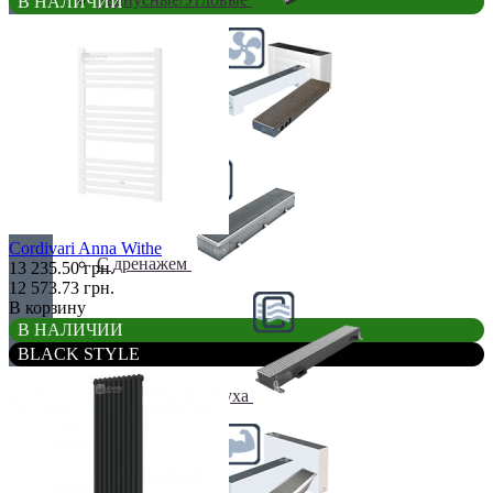
В НАЛИЧИИ
С вентилятором
Cordivari Anna Withe
С дренажем
13 235.50 грн.
12 573.73 грн.
В корзину
В НАЛИЧИИ
BLACK STYLE
С притоком воздуха