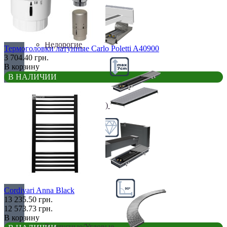
Недорогие
Термоголовки латунные Carlo Poletti A40900
3 704.40 грн.
В корзину
В НАЛИЧИИ
Низкие (до 70 мм)
Премиум класс
Cordivari Anna Black
13 235.50 грн.
12 573.73 грн.
В корзину
Радиусные/Угловые