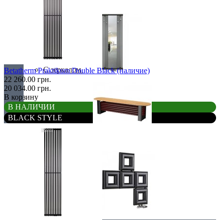
С деревом
С зеркалом
Betatherm Praktikum Double Black (наличие)
22 260.00 грн.
20 034.00 грн.
В корзину
В НАЛИЧИИ
BLACK STYLE
Теплая скамья
Эксклюзивные