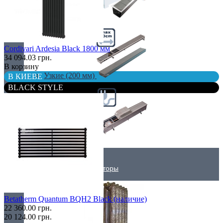
Самые мощные
Cordivari Ardesia Black 1800 мм
34 094.03 грн.
В корзину
Узкие (200 мм)
В КИЕВЕ
BLACK STYLE
Электрические
Дизайнерские радиаторы
Betatherm Quantum BQH2 Black (наличие)
22 360.00 грн.
20 124.00 грн.