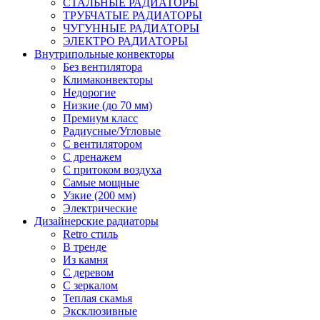
СТАЛЬНЫЕ РАДИАТОРЫ
ТРУБЧАТЫЕ РАДИАТОРЫ
ЧУГУННЫЕ РАДИАТОРЫ
ЭЛЕКТРО РАДИАТОРЫ
Внутрипольные конвекторы
Без вентилятора
Климаконвекторы
Недорогие
Низкие (до 70 мм)
Премиум класс
Радиусные/Угловые
С вентилятором
С дренажем
С притоком воздуха
Самые мощные
Узкие (200 мм)
Электрические
Дизайнерские радиаторы
Retro стиль
В тренде
Из камня
С деревом
С зеркалом
Теплая скамья
Эксклюзивные