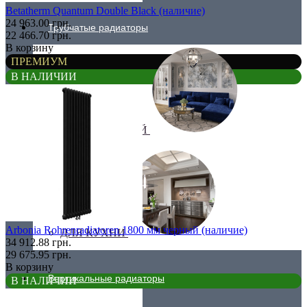
Betatherm Quantum Double Black (наличие)
24 963.00 грн.
Трубчатые радиаторы
22 466.70 грн.
В корзину
ПРЕМИУМ
В НАЛИЧИИ
ДЛЯ ГОСТИНОЙ
Arbonia Rohrenradiatoren 1800 мм черный (наличие)
ДЛЯ КУХНИ
34 912.88 грн.
29 675.95 грн.
В корзину
Вертикальные радиаторы
В НАЛИЧИИ