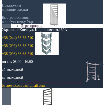
Предложим
хорошие скидки
Быстро доставим
в любую точку Украины
Перегородки
Украина, г.Киев. ул. Кирилловская,160А
+38 (044) 38-38-710
+38 (096) 38-38-710
+38 (093) 38-38-710
Угловые
пн-пт: 08:00 - 16:00
сб: выходной
вс: выходной
ЭЛЕКТРИЧЕСКИЕ ПОЛОТЕНЧИКИ
batareya.com.ua@gmail.com