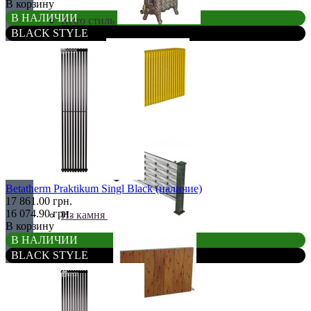
В корзину
В НАЛИЧИИ
Retro стиль
BLACK STYLE
В тренде
Betatherm Praktikum Singl Black (наличие)
17 861.00 грн.
16 074.90 грн.
Из камня
В корзину
В НАЛИЧИИ
BLACK STYLE