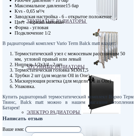
Рабочее давление - 10 бар
Максимальное давление15 бар
Kvs - 0,65 м³/ч
Заводская настройка - 6 - открытое положение
ТРУБЧАТЫЕ РАДИАТОРЫ
Цвет - черный матовый
Форма - угловая
Подключение 1/2
В радиаторный комплект Vario Term Balck matt входят:
Термостатический узел с межосевым расстоянием 50
мм, угловой правый или левый
Ниппель 1/2х3/4 - 2 шт
ЧУГУННЫЕ РАДИАТОРЫ
Термостатическая головка М30х1,5
Трубки 2 шт (для модели Oll in One)
Маскирующия розетка (для модели Oll in One)
Упаковка.
Купить радиаторный термостатический комплект Варио Терм
Твинс, Balck matt можно в нашем магазине отопления
Батарея!
ЭЛЕКТРО РАДИАТОРЫ
Написать отзыв
Ваше имя: