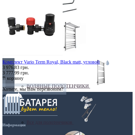
Бюджетные
В виде полки
Комплект Vario Term Royal, Black matt, угловой
3 976.83 грн.
3 777.99 грн.
В корзину
ВОДЯНЫЕ ПОЛОТЕНЧИКИ
Хотите, мы Вам перезвоним?
Все для полотенчиков
Информация