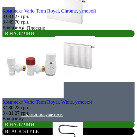
Комплект Vario Term Royal, Chrome, угловой
3 631.27 грн.
3 449.70 грн.
В корзину
Плоские
В НАЛИЧИИ
Профильные
Чугунные радиаторы
Комплект Vario Term Royal, White, угловой
3 580.28 грн.
3 401.27 грн.
Полотенцесушители
В корзину
В НАЛИЧИИ
BLACK STYLE