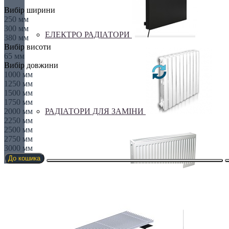
Вибір ширини
250 мм
300 мм
ЕЛЕКТРО РАДІАТОРИ
380 мм
Вибір висоти
65 мм
Вибір довжини
1000 мм
1250 мм
1500 мм
1750 мм
2000 мм
РАДІАТОРИ ДЛЯ ЗАМІНИ
2250 мм
2500 мм
2750 мм
3000 мм
До кошика
СТАЛЕВІ РАДІАТОРИ