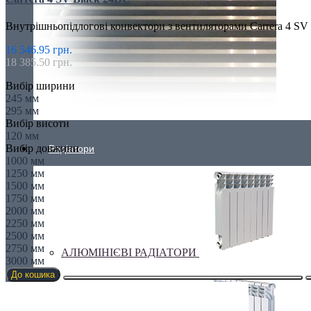
Внутрішньопідлогові конвектори з вентиляторами Carrera 4 SV
16 546.95 грн.
18 385.50 грн.
Вибір ширини
245 мм
295 мм
Вибір висоти
120 мм
Вибір довжини
Радіатори
1000 мм
1250 мм
1500 мм
1750 мм
2000 мм
2250 мм
2500 мм
2750 мм
АЛЮМІНІЄВІ РАДІАТОРИ
3000 мм
До кошика