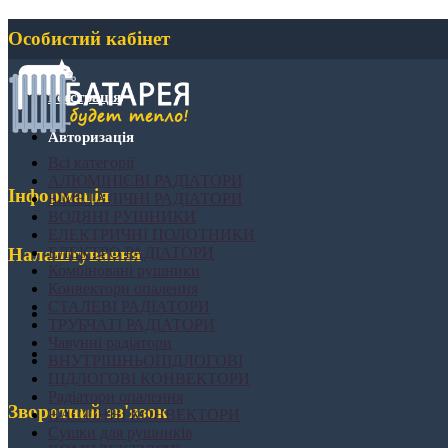
Особистий кабінет
Реєстрація
Авторизація
Всі категорії
АЛЮМІНІЄВІ РАДІАТОРИ
Інформація
БІМЕТАЛІЧНІ РАДІАТОРИ
ВОДЯНІ РУШНИКИ
ЕЛЕКТРИЧНІ ПОЛОТНИКИ
ЕЛЕКТРО РАДІАТОРИ
Налаштування
Комбіновані рушники
Конвектори опалення
СТАЛЕВІ РАДІАТОРИ
ТРУБЧАТІ РАДІАТОРИ
Чавунні радіатори
ВНУТРІШНЬОПІДЛОГОВІ
ПІДЛОГОВІ КОНВЕКТОРИ
Радіатори опалення
Зворотний зв'язок
НАСТІННІ КОНВЕКТОРИ
Сушки для рушників