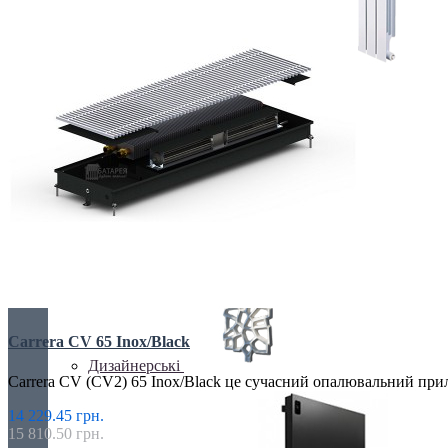
БІМЕТАЛІЧНІ РАДІАТОРИ
Все для радіаторів
Carrera CV 65 Inox/Black
Дизайнерські
Carrera CV (CV2) 65 Inox/Black це сучасний опалювальний прил
14 229.45 грн.
15 810.50 грн.