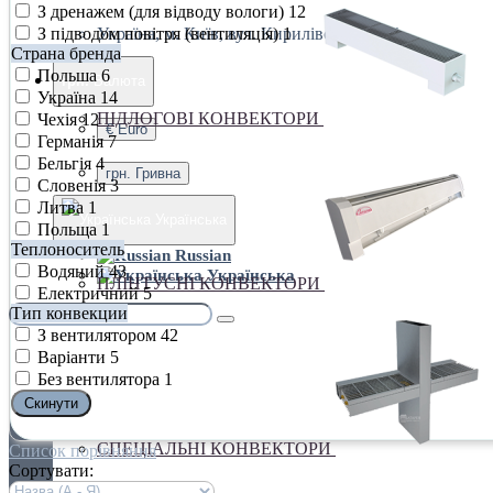
З дренажем (для відводу вологи)
12
З підводом повітря (вентиляція)
1
Україна, м. Київ, вул. Кирилівська, 160А
Страна бренда
Польша
6
грн.
Валюта
Україна
14
ПІДЛОГОВІ КОНВЕКТОРИ
Чехія
12
€ Euro
Германія
7
Бельгія
4
грн. Гривна
Словенія
3
Литва
1
Українська
Польща
1
Теплоноситель
Russian
Водяний
43
Українська
ПЛІНТУСНІ КОНВЕКТОРИ
Електричний
5
Тип конвекции
З вентилятором
42
Варіанти
5
Без вентилятора
1
Cкинути
СПЕЦІАЛЬНІ КОНВЕКТОРИ
Список порівняння
Сортувати: