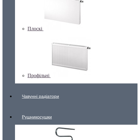
Плоскі
Профільні
Чавунні радіатори
Рушникосушки