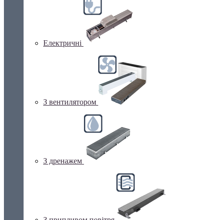
Електричні
З вентилятором
З дренажем
З припливом повітря