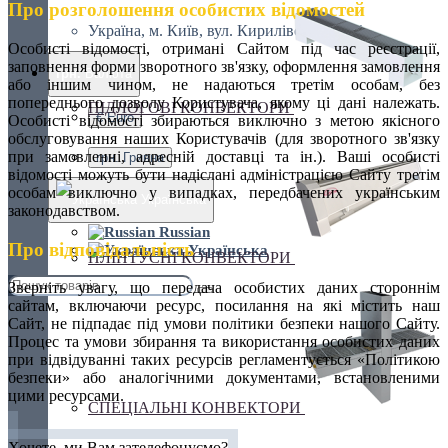
Про розголошення особистих відомостей
Україна, м. Київ, вул. Кирилівська, 160А
Особисті відомості, отримані Сайтом під час реєстрації,
заповнення форми зворотного зв'язку, оформлення замовлення
грн.
Валюта
або іншим чином, не надаються третім особам, без
попереднього дозволу Користувача, якому ці дані належать.
ПІДЛОГОВІ КОНВЕКТОРИ
€ Euro
Особисті відомості збираються виключно з метою якісного
обслуговування наших Користувачів (для зворотного зв'язку
при замовленні, адресній доставці та ін.). Ваші особисті
грн. Гривна
відомості можуть бути надіслані адміністрацією Сайту третім
особам виключно у випадках, передбачених українським
Українська
законодавством.
Russian
Про відповідальність
Українська
ПЛІНТУСНІ КОНВЕКТОРИ
Зверніть увагу, що передача особистих даних стороннім
сайтам, включаючи ресурс, посилання на які містить наш
Сайт, не підпадає під умови політики безпеки нашого Сайту.
Процес та умови збирання та використання особистих даних
при відвідуванні таких ресурсів регламентується «Політикою
безпеки» або аналогічними документами, встановленими
цими ресурсами.
СПЕЦІАЛЬНІ КОНВЕКТОРИ
Хочете, ми Вам зателефонуємо?