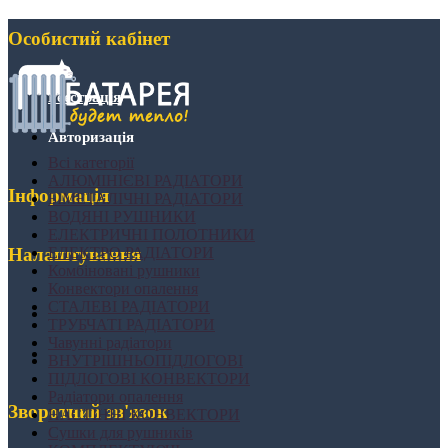
Особистий кабінет
Реєстрація
Авторизація
Всі категорії
АЛЮМІНІЄВІ РАДІАТОРИ
Інформація
БІМЕТАЛІЧНІ РАДІАТОРИ
ВОДЯНІ РУШНИКИ
ЕЛЕКТРИЧНІ ПОЛОТНИКИ
ЕЛЕКТРО РАДІАТОРИ
Налаштування
Комбіновані рушники
Конвектори опалення
СТАЛЕВІ РАДІАТОРИ
ТРУБЧАТІ РАДІАТОРИ
Чавунні радіатори
ВНУТРІШНЬОПІДЛОГОВІ
ПІДЛОГОВІ КОНВЕКТОРИ
Радіатори опалення
Зворотний зв'язок
НАСТІННІ КОНВЕКТОРИ
Сушки для рушників