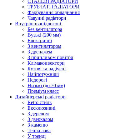
СТАЛЕВІ РАДІАТОРИ
ТРУБЧАТІ РАДІАТОРИ
Фарбування обладнання
Чавунні радіатори
Внутрішньопідлогові
Без вентилятора
Вузькі (200 мм)
Електричні
З вентилятором
З дренажем
З припливом повітря
Клімаконвектори
Кутові та радіусні
Найпотужніші
Недорогі
Низькі (до 70 мм)
Преміум класс
Дизайнерські радіатори
Retro стиль
Ексклюзивні
З деревом
З дзеркалом
З каменю
Тепла лава
У тренді