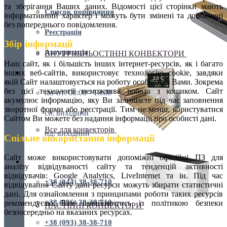
та зберігання Ваших даних. Відомості цієї сторінки мають
Список порівняння
інформативний характер і можуть бути змінені та доповнені
без попереднього повідомлення.
Реєстрація
Збір інформації
Авторизація
ВНУТРІШНЬОСТІННІ КОНВЕКТОРИ
Наш сайт, як і більшість інших інтернет-ресурсів, як і багато
інших веб-сайтів, використовує технологію cookie, завдяки
пн-пт: 08:00 - 16:00
якій Сайт налаштовується на роботу особисто з Вами. Зокрема
без цієї технології неможлива робота з кошиком. Сайт
пн-пт: 08:00 - 16:00
акумулює інформацію, яку Ви залишаєте під час заповнення
зворотної форми або реєстрації. Тим не менш, користуватися
сб: вихідний
Сайтом Ви можете без надання інформації про особисті дані.
Все для конвекторів
нд: вихідний
Спільне використання інформації
Сайт може використовувати допоміжні офіційні ПЗ для
+38 (044) 38-38-710
аналізу відвідуваності сайту та тенденцій активності
відвідувачів: Google Analytics, LiveInternet та ін. Під час
+38 (044) 38-38-710
відвідування Сайту дані ресурси можуть збирати статистичні
дані. Для ознайомлення з принципами роботи таких ресурсів
+38 (096) 38-38-710
рекомендуємо Вам ознайомитись із політикою безпеки
НАСТІННІ КОНВЕКТОРИ
безпосередньо на вказаних ресурсах.
+38 (093) 38-38-710