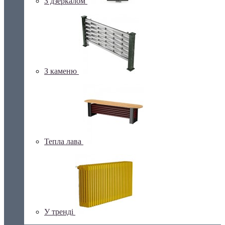
З дзеркалом
З каменю
Тепла лава
У тренді