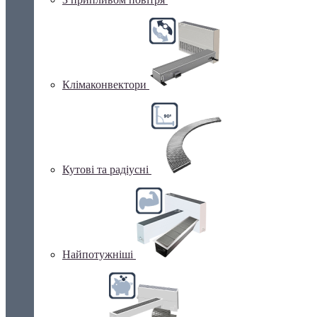
Клімаконвектори
Кутові та радіусні
Найпотужніші