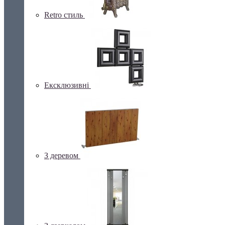
Retro стиль
Ексклюзивні
З деревом