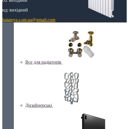
сб: вихідний
нд: вихідний
БІМЕТАЛІЧНІ РАДІАТОРИ
batareya.com.ua@gmail.com
Все для радіаторів
Дизайнерські