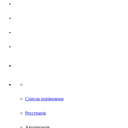
Магазин
Партнерам
Новини
Контакти
Список порівняння
Реєстрація
Авторизація