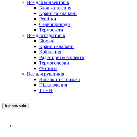
Все для конвекторів
Блок живлення
Крани та клапани
Решітки
Сервоприводи
Термостати
Все для радіаторів
Біноклі
Крани і клапани
Кріплення
Радіаторні комплекти
Термоголовки
Фітинги
Все для рушників
Вішалки та тримачі
Підключення
ТЕНИ
Інформація
Доставка і оплата