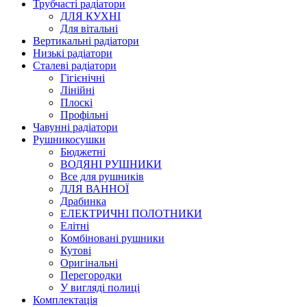
Трубчасті радіатори
ДЛЯ КУХНІ
Для вітальні
Вертикальні радіатори
Низькі радіатори
Сталеві радіатори
Гігієнічні
Лінійні
Плоскі
Профільні
Чавунні радіатори
Рушникосушки
Бюджетні
ВОДЯНІ РУШНИКИ
Все для рушників
ДЛЯ ВАННОЇ
Драбинка
ЕЛЕКТРИЧНІ ПОЛОТНИКИ
Елітні
Комбіновані рушники
Кутові
Оригінальні
Перегородки
У вигляді полиці
Комплектація