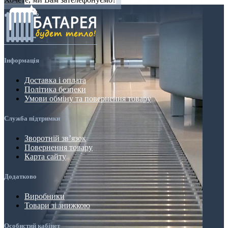
Інформація
Доставка і оплата
Політика безпеки
Умови обміну та повернення товару
Служба підтримки
Зворотній зв’язок
Повернення товару
Карта сайту
Додатково
Виробники
Товари зі знижкою
Особистий кабінет