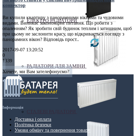
конвектор
Ви купили квартиру з панорамними вікнами та чудовими
ЕЛЕКТРО РАДІАТОРИ
видами. Виникає закономірне питання. Що робити з
опаленням? Як зробити свій будинок теплим і затишним, щоб
при цьому не заслонити красу, що відкривається погляду з
панорамних вікон? Відповідь прост..
2017-09-07 13:20:52
0
1339
РАДІАТОРИ ДЛЯ ЗАМІНИ
Хочете, ми Вам зателефонуємо?
Інформація
СТАЛЕВІ РАДІАТОРИ
Доставка і оплата
Політика безпеки
Умови обміну та повернення товару