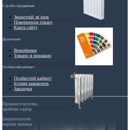
Служба підтримки
Зворотній зв’язок
ТРУБЧАТІ РАДІАТОРИ
Повернення товару
Карта сайту
Додатково
Виробники
Товари зі знижкою
Фарбування обладнання
Особистий кабінет
Особистий кабінет
Історія замовлень
Закладки
Проконсультуємо,
Чавунні радіатори
зробимо підбір
Запропонуємо
хороші знижки