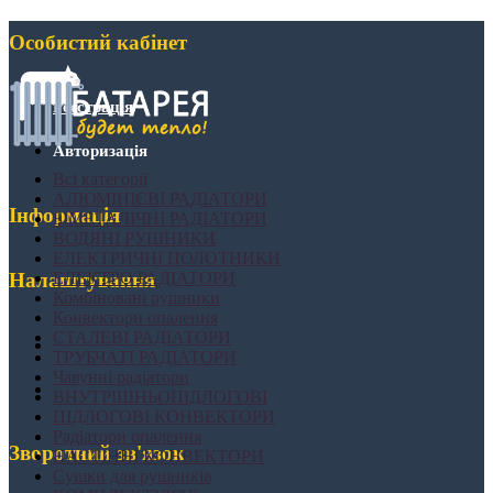
Особистий кабінет
Реєстрація
Авторизація
Всі категорії
АЛЮМІНІЄВІ РАДІАТОРИ
Інформація
БІМЕТАЛІЧНІ РАДІАТОРИ
ВОДЯНІ РУШНИКИ
ЕЛЕКТРИЧНІ ПОЛОТНИКИ
ЕЛЕКТРО РАДІАТОРИ
Налаштування
Комбіновані рушники
Конвектори опалення
СТАЛЕВІ РАДІАТОРИ
ТРУБЧАТІ РАДІАТОРИ
Чавунні радіатори
ВНУТРІШНЬОПІДЛОГОВІ
ПІДЛОГОВІ КОНВЕКТОРИ
Радіатори опалення
Зворотний зв'язок
НАСТІННІ КОНВЕКТОРИ
Сушки для рушників