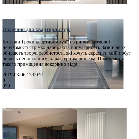
Опалення для квартири-студії
В останні роки квартири-студії на ринку житлової
нерухомості стрімко набирають популярності. Зазвичай їх
обирають творчі особистості, які хочуть скрасити свій побут
чимось неповторним, характерним лише їм. Планування
такого приміщення докорінно відрі..
2019-03-06 15:00:51
0
979