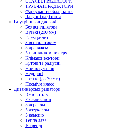
СТАЛЕВІ РАДІАТОРИ
ТРУБЧАТІ РАДІАТОРИ
Фарбування обладнання
Чавунні радіатори
Внутрішньопідлогові
Без вентилятора
Вузькі (200 мм)
Електричні
З вентилятором
З дренажем
З припливом повітря
Клімаконвектори
Кутові та радіусні
Найпотужніші
Недорогі
Низькі (до 70 мм)
Преміум класс
Дизайнерські радіатори
Retro стиль
Ексклюзивні
З деревом
З дзеркалом
З каменю
Тепла лава
У тренді