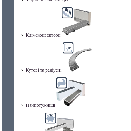
Клімаконвектори
Кутові та радіусні
Найпотужніші