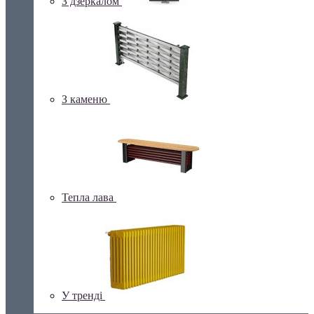
З дзеркалом
З каменю
Тепла лава
У тренді