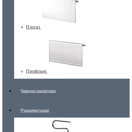
Плоскі
Профільні
Чавунні радіатори
Рушникосушки