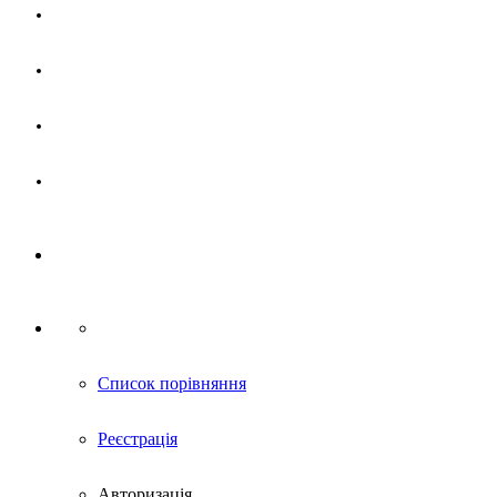
Магазин
Партнерам
Новини
Контакти
Список порівняння
Реєстрація
Авторизація