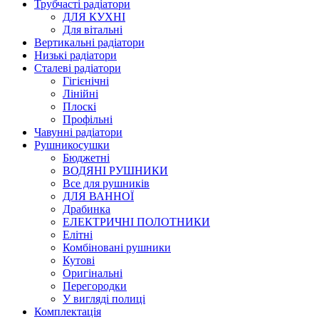
Трубчасті радіатори
ДЛЯ КУХНІ
Для вітальні
Вертикальні радіатори
Низькі радіатори
Сталеві радіатори
Гігієнічні
Лінійні
Плоскі
Профільні
Чавунні радіатори
Рушникосушки
Бюджетні
ВОДЯНІ РУШНИКИ
Все для рушників
ДЛЯ ВАННОЇ
Драбинка
ЕЛЕКТРИЧНІ ПОЛОТНИКИ
Елітні
Комбіновані рушники
Кутові
Оригінальні
Перегородки
У вигляді полиці
Комплектація