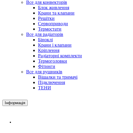
Все для конвекторів
Блок живлення
Крани та клапани
Решітки
Сервоприводи
Термостати
Все для радіаторів
Біноклі
Крани і клапани
Кріплення
Радіаторні комплекти
Термоголовки
Фітинги
Все для рушників
Вішалки та тримачі
Підключення
ТЕНИ
Інформація
Доставка і оплата