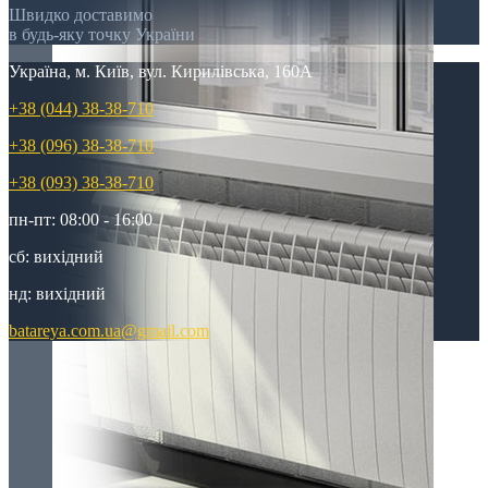
Швидко доставимо
в будь-яку точку України
Україна, м. Київ, вул. Кирилівська, 160А
+38 (044) 38-38-710
+38 (096) 38-38-710
+38 (093) 38-38-710
пн-пт: 08:00 - 16:00
сб: вихідний
нд: вихідний
batareya.com.ua@gmail.com