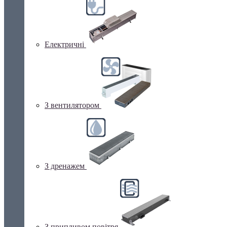
Електричні
З вентилятором
З дренажем
З припливом повітря