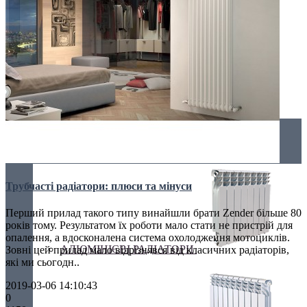
Радіатори
Трубчасті радіатори: плюси та мінуси
Перший прилад такого типу винайшли брати Zender більше 80
років тому. Результатом їх роботи мало стати не пристрій для
опалення, а вдосконалена система охолодження мотоциклів.
АЛЮМІНІЄВІ РАДІАТОРИ
Зовні цей прилад мало відрізнявся від класичних радіаторів,
які ми сьогодн..
2019-03-06 14:10:43
0