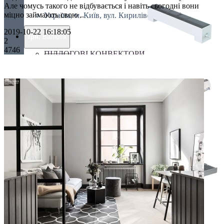
Але чомусь такого не відбувається і навіть сьогодні вони
міцно займають свою ..
Україна, м. Київ, вул. Кирилівська, 160А
2019-10-22 16:18:05
грн.
Валюта
2
4746
ПІДЛОГОВІ КОНВЕКТОРИ
€ Euro
грн. Гривна
Українська
Russian
Українська
ПЛІНТУСНІ КОНВЕКТОРИ
СПЕЦІАЛЬНІ КОНВЕКТОРИ