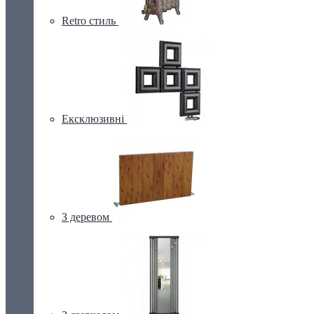
Retro стиль
Ексклюзивні
З деревом