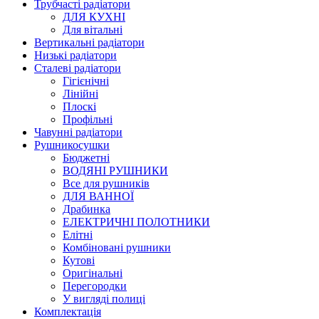
Трубчасті радіатори
ДЛЯ КУХНІ
Для вітальні
Вертикальні радіатори
Низькі радіатори
Сталеві радіатори
Гігієнічні
Лінійні
Плоскі
Профільні
Чавунні радіатори
Рушникосушки
Бюджетні
ВОДЯНІ РУШНИКИ
Все для рушників
ДЛЯ ВАННОЇ
Драбинка
ЕЛЕКТРИЧНІ ПОЛОТНИКИ
Елітні
Комбіновані рушники
Кутові
Оригінальні
Перегородки
У вигляді полиці
Комплектація