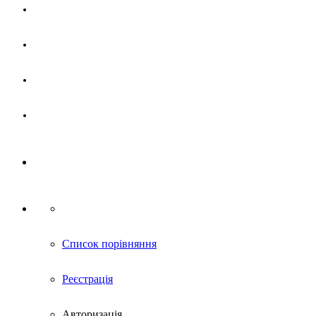
Магазин
Партнерам
Новини
Контакти
Список порівняння
Реєстрація
Авторизація