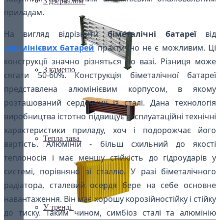
З дзеркалом
приладам.
На вигляд відрізнити
біметалічні батареї
від
алюмінієвих батарей
практично не є можливим. Ці
конструкції значно різняться по вазі. Різниця може
З каменю
сягати 50-60%. Конструкція біметалічної батареї
представлена ​​алюмінієвим корпусом, в якому
розташований сердечник із сталі. Дана технологія
виробництва істотно підвищує експлуатаційні технічні
характеристики приладу, хоч і подорожчає його
Тепла лава
вартість. Алюміній - більш схильний до якості
теплоносія і має меншу стійкість до гідроударів у
системі, порівняно зі сталлю. У разі біметалічного
радіатора, сталевий осердя бере на себе основне
навантаження. Він має хорошу корозійностійку і стійку
У тренді
до тиску. Таким чином, симбіоз сталі та алюмінію