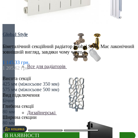
БІМЕТАЛІЧНІ РАДІАТОРИ
Global Style
Біметалічний секційний радіатор Global Style. Має лаконічний
зовнішній вигляд, завдяки чому часто з..
1 145.33 грн.
Все для радіаторів
1 205.62 грн.
Висота секції
425 мм (міжосьове 350 мм)
575 мм (міжосьове 500 мм)
Вид підключення
Бічне
Глибина секції
80 мм
Дизайнерські
Ширина секции
80 мм
До кошика
В НАЯВНОСТІ