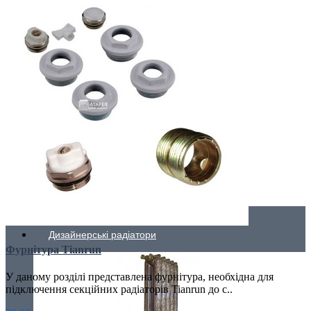
Недорогі
Низькі (до 70 мм)
Преміум класс
Дизайнерські радіатори
Фурнітура Tianrun
У даному розділі представлена фурнітура, необхідна для
підключення секційних радіаторів Tianrun до с..