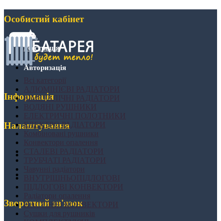
Особистий кабінет
Реєстрація
Авторизація
Всі категорії
АЛЮМІНІЄВІ РАДІАТОРИ
Інформація
БІМЕТАЛІЧНІ РАДІАТОРИ
ВОДЯНІ РУШНИКИ
ЕЛЕКТРИЧНІ ПОЛОТНИКИ
ЕЛЕКТРО РАДІАТОРИ
Налаштування
Комбіновані рушники
Конвектори опалення
СТАЛЕВІ РАДІАТОРИ
ТРУБЧАТІ РАДІАТОРИ
Чавунні радіатори
ВНУТРІШНЬОПІДЛОГОВІ
ПІДЛОГОВІ КОНВЕКТОРИ
Радіатори опалення
Зворотний зв'язок
НАСТІННІ КОНВЕКТОРИ
Сушки для рушників