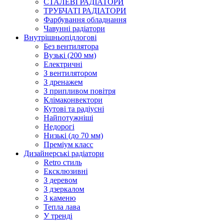
СТАЛЕВІ РАДІАТОРИ
ТРУБЧАТІ РАДІАТОРИ
Фарбування обладнання
Чавунні радіатори
Внутрішньопідлогові
Без вентилятора
Вузькі (200 мм)
Електричні
З вентилятором
З дренажем
З припливом повітря
Клімаконвектори
Кутові та радіусні
Найпотужніші
Недорогі
Низькі (до 70 мм)
Преміум класс
Дизайнерські радіатори
Retro стиль
Ексклюзивні
З деревом
З дзеркалом
З каменю
Тепла лава
У тренді