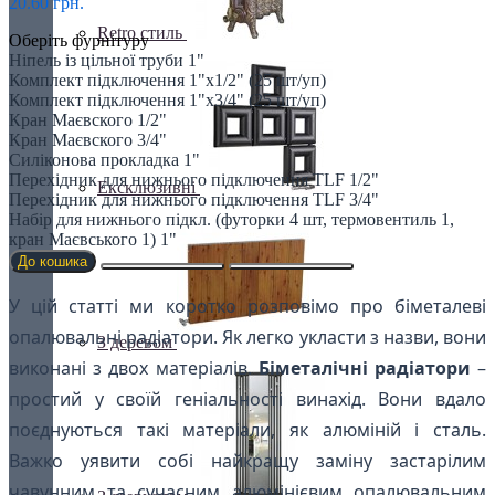
20.60 грн.
Retro стиль
Оберіть фурнітуру
Ніпель із цільної труби 1"
Комплект підключення 1"x1/2" (25 шт/уп)
Комплект підключення 1"x3/4" (25 шт/уп)
Кран Маєвского 1/2"
Кран Маєвского 3/4"
Силіконова прокладка 1"
Перехідник для нижнього підключення TLF 1/2"
Ексклюзивні
Перехідник для нижнього підключення TLF 3/4"
Набір для нижнього підкл. (футорки 4 шт, термовентиль 1,
кран Маєвського 1) 1"
До кошика
У цій статті ми коротко розповімо про біметалеві
опалювальні радіатори. Як легко укласти з назви, вони
З деревом
виконані з двох матеріалів.
Біметалічні радіатори
–
простий у своїй геніальності винахід. Вони вдало
поєднуються такі матеріали, як алюміній і сталь.
Важко уявити собі найкращу заміну застарілим
чавунним та сучасним алюмінієвим опалювальним