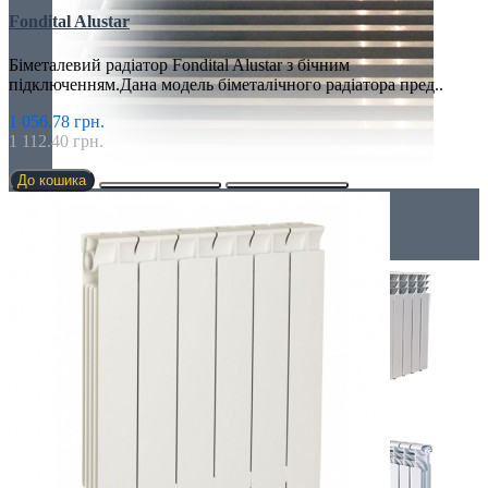
Fondital Alustar
Біметалевий радіатор Fondital Alustar з бічним
підключенням.Дана модель біметалічного радіатора пред..
1 056.78 грн.
1 112.40 грн.
До кошика
Радіатори
АЛЮМІНІЄВІ РАДІАТОРИ