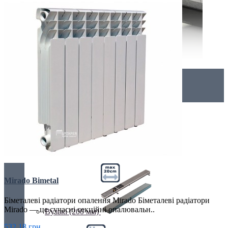
Внутрішньопідлогові
Без вентилятора
Mirado Bimetal
Біметалеві радіатори опалення Mirado Біметалеві радіатори
Mirado — це сучасні секційні опалювальн..
Вузькі (200 мм)
532.18 грн.