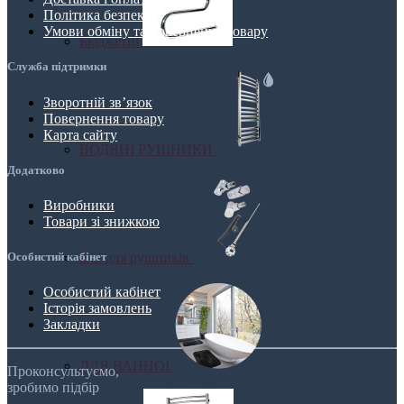
Політика безпеки
Умови обміну та повернення товару
Бюджетні
Служба підтримки
Зворотній зв’язок
Повернення товару
Карта сайту
ВОДЯНІ РУШНИКИ
Додатково
Виробники
Товари зі знижкою
Все для рушників
Особистий кабінет
Особистий кабінет
Історія замовлень
Закладки
ДЛЯ ВАННОЇ
Проконсультуємо,
зробимо підбір