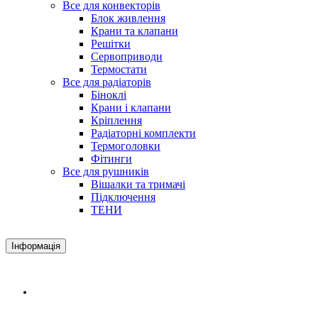
Все для конвекторів
Блок живлення
Крани та клапани
Решітки
Сервоприводи
Термостати
Все для радіаторів
Біноклі
Крани і клапани
Кріплення
Радіаторні комплекти
Термоголовки
Фітинги
Все для рушників
Вішалки та тримачі
Підключення
ТЕНИ
Інформація
Доставка і оплата