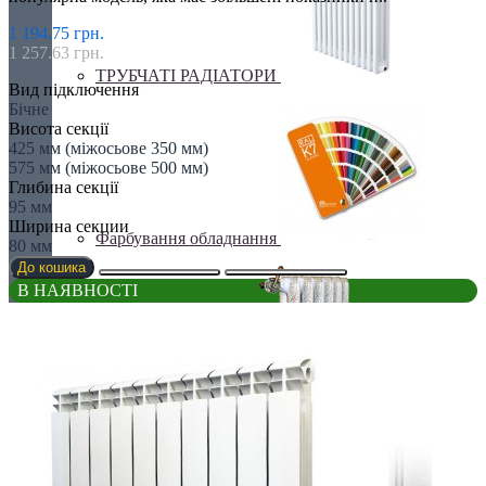
1 194.75 грн.
1 257.63 грн.
ТРУБЧАТІ РАДІАТОРИ
Вид підключення
Бічне
Висота секції
425 мм (міжосьове 350 мм)
575 мм (міжосьове 500 мм)
Глибина секції
95 мм
Ширина секции
Фарбування обладнання
80 мм
До кошика
В НАЯВНОСТІ
Чавунні радіатори