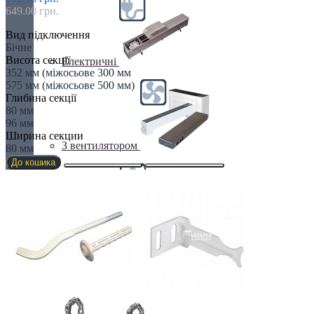
649.00 грн.
Вид підключення
Бічне
Висота секції
Електричні
352 мм (міжосьове 300 мм
575 мм (міжосьове 500 мм)
Глибина секції
80 мм
96 мм
Ширина секции
З вентилятором
80 мм
До кошика
З дренажем
З припливом повітря