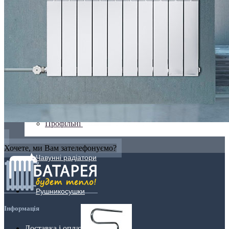
Плоскі
Профільні
Хочете, ми Вам зателефонуємо?
Чавунні радіатори
Рушникосушки
Інформація
Доставка і оплата