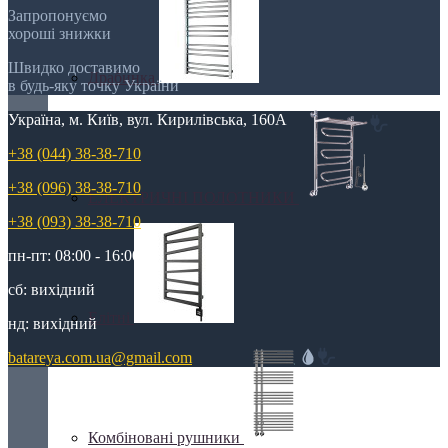
Запропонуємо
хороші знижки
Швидко доставимо
Драбинка
в будь-яку точку України
Україна, м. Київ, вул. Кирилівська, 160А
+38 (044) 38-38-710
+38 (096) 38-38-710
ЕЛЕКТРИЧНІ ПОЛОТНИКИ
+38 (093) 38-38-710
пн-пт: 08:00 - 16:00
сб: вихідний
Елітні
нд: вихідний
batareya.com.ua@gmail.com
Комбіновані рушники