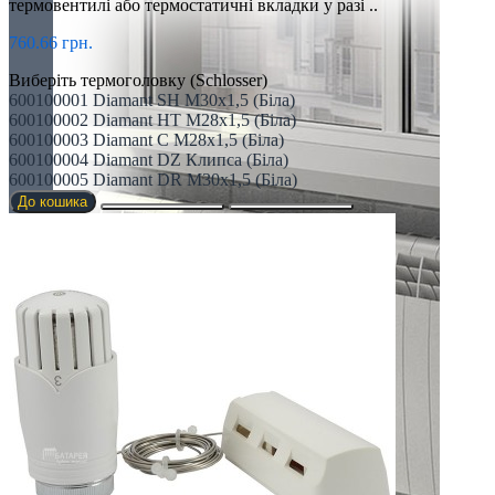
термовентилі або термостатичні вкладки у разі ..
760.66 грн.
Виберіть термоголовку (Schlosser)
600100001 Diamant SH M30х1,5 (Біла)
600100002 Diamant HT M28x1,5 (Біла)
600100003 Diamant C M28x1,5 (Біла)
600100004 Diamant DZ Клипса (Біла)
600100005 Diamant DR M30x1,5 (Біла)
До кошика