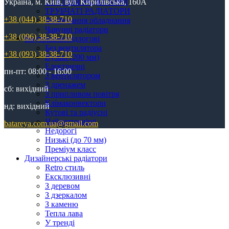
СТАЛЕВІ РАДІАТОРИ
Україна, м. Київ, вул. Кирилівська, 160А
ТРУБЧАТІ РАДІАТОРИ
+38 (044) 38-38-710
Фарбування обладнання
Чавунні радіатори
+38 (096) 38-38-710
Внутрішньопідлогові
Без вентилятора
+38 (093) 38-38-710
Вузькі (200 мм)
Електричні
пн-пт: 08:00 - 16:00
З вентилятором
З дренажем
сб: вихідний
З припливом повітря
Клімаконвектори
нд: вихідний
Кутові та радіусні
Найпотужніші
batareya.com.ua@gmail.com
Недорогі
Низькі (до 70 мм)
Преміум класс
Дизайнерські радіатори
Retro стиль
Ексклюзивні
З деревом
З дзеркалом
З каменю
Тепла лава
У тренді