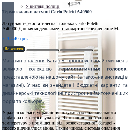
У вигляді полиці
Термоголовки латунні Carlo Poletti A40900
Латунная термостатическая головка Carlo Poletti
A40900.Данная модель имеет стандартное соедиенение М..
3 704.40 грн.
До кошика
Магазин опалення Батарея пропонує ознайомитися з
великою колекцією
термостатичних головок
,
представленою на нашому сайті (а також на виставці в
магазині). У нас ви знайдете і бюджетні варіанти та
дизайнерські технологічні пристрої найвитонченіших
форм та кольорів.
У радянські часи управління потужністю опалювального
радіатора не застосовувалося. Як правило, щоб знизити
температуру в приміщенні від "розкочегареної" батареї -
просто відчинялися вікна. Таким чином, система опалення