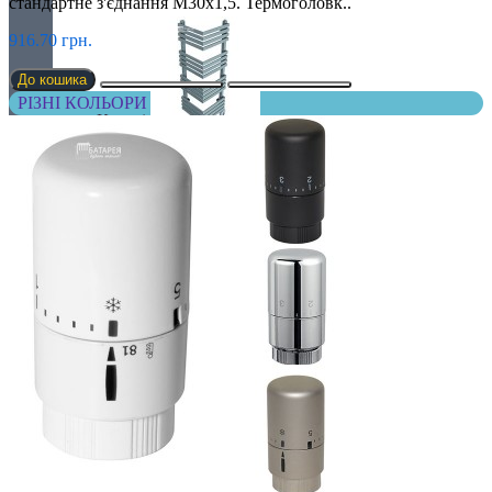
стандартне з'єднання М30х1,5. Термоголовк..
916.70 грн.
До кошика
РІЗНІ КОЛЬОРИ
Кутові
Оригінальні
Перегородки