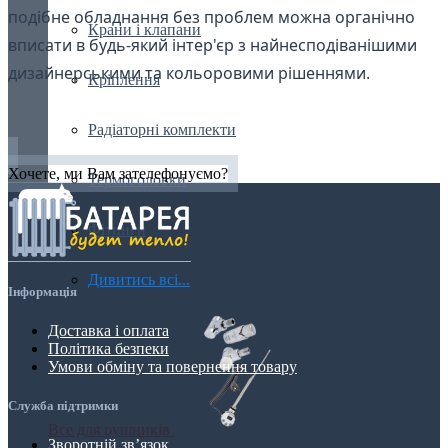
подібне обладнання без проблем можна органічно
Крани і клапани
вписати в будь-який інтер'єр з найнесподіванішими
дизайнерськими та кольоровими рішеннями.
Кріплення
Радіаторні комплекти
Хочете, ми Вам зателефонуємо?
Термоголовки
Фітинги
Дивитись всі...
Інформація
Доставка і оплата
Політика безпеки
Умови обміну та повернення товару
Служба підтримки
Все для рушників
Зворотній зв’язок