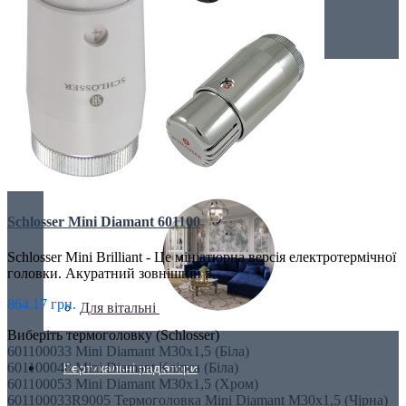
Трубчасті радіатори
ДЛЯ КУХНІ
Schlosser Mini Diamant 601100
Schlosser Mini Brilliant - Це мініатюрна версія електротермічної
головки. Акуратний зовнішній в..
864.17 грн.
Для вітальні
Виберіть термоголовку (Schlosser)
601100033 Mini Diamant M30x1,5 (Біла)
601100048 Mini Diamant Кліпса (Біла)
Вертикальні радіатори
601100053 Mini Diamant M30x1,5 (Хром)
601100033R9005 Термоголовка Mini Diamant M30x1,5 (Чjрна)