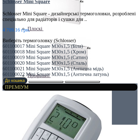
Schlosser Mini Square
Schlosser Mini Square - дизайнерські термоголовки, розроблені
спеціально для радіаторів і сушки для ..
Плоскі
4 709.16 грн.
Виберіть термоголовку (Schlosser)
601100017 Mini Square M30x1,5 (Біла)
601100018 Mini Square M30x1,5 (Хром)
601100019 Mini Square M30x1,5 (Сатин)
601100020 Mini Square M30x1,5 (Сталь)
601100021 Mini Square M30x1,5 (Антична мідь)
601100022 Mini Square M30x1,5 (Антична латунь)
Профільні
До кошика
ПРЕМІУМ
Чавунні радіатори
Рушникосушки