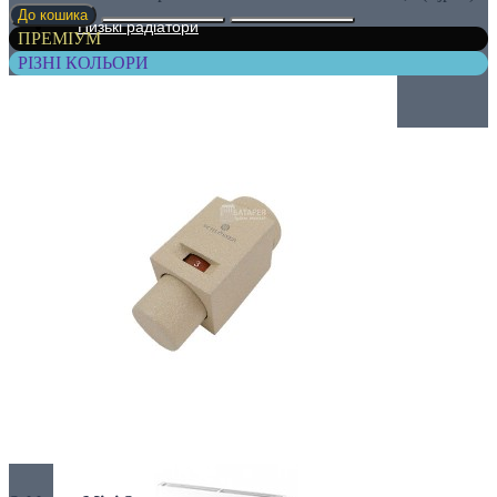
До кошика
Низькі радіатори
ПРЕМІУМ
РІЗНІ КОЛЬОРИ
Сталеві радіатори
Гігієнічні
Лінійні