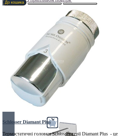
До кошика
Клімаконвектори
Кутові та радіусні
Найпотужніші
Schlosser Diamant Plus
Термостатичні головки Schlosser серії Diamant Plus - це