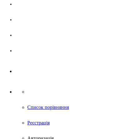
Магазин
Партнерам
Новини
Контакти
Список порівняння
Реєстрація
Авторизація