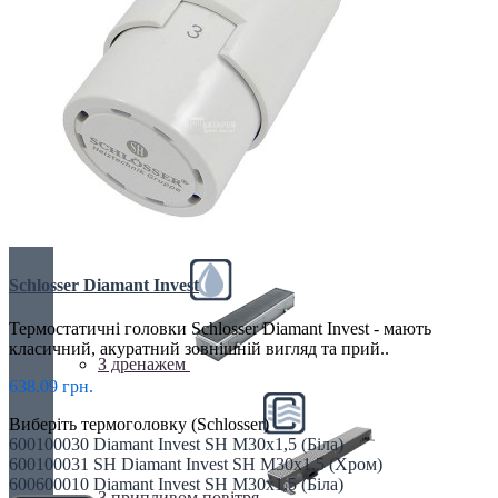
Електричні
З вентилятором
Schlosser Diamant Invest
Термостатичні головки Schlosser Diamant Invest - мають
класичний, акуратний зовнішній вигляд та прий..
З дренажем
638.09 грн.
Виберіть термоголовку (Schlosser)
600100030 Diamant Invest SH M30x1,5 (Біла)
600100031 SH Diamant Invest SH M30x1,5 (Хром)
600600010 Diamant Invest SH M30x1,5 (Біла)
З припливом повітря