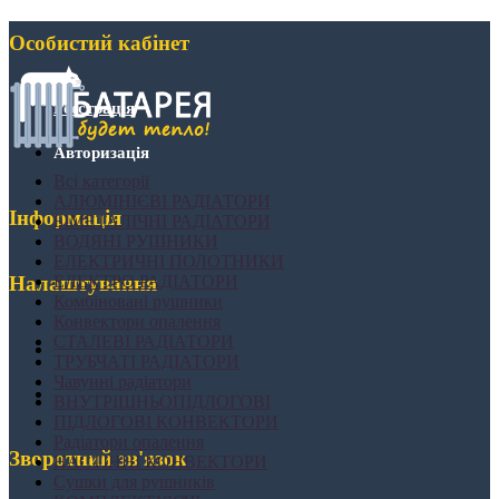
Особистий кабінет
Реєстрація
Авторизація
Всі категорії
АЛЮМІНІЄВІ РАДІАТОРИ
Інформація
БІМЕТАЛІЧНІ РАДІАТОРИ
ВОДЯНІ РУШНИКИ
ЕЛЕКТРИЧНІ ПОЛОТНИКИ
ЕЛЕКТРО РАДІАТОРИ
Налаштування
Комбіновані рушники
Конвектори опалення
СТАЛЕВІ РАДІАТОРИ
ТРУБЧАТІ РАДІАТОРИ
Чавунні радіатори
ВНУТРІШНЬОПІДЛОГОВІ
ПІДЛОГОВІ КОНВЕКТОРИ
Радіатори опалення
Зворотний зв'язок
НАСТІННІ КОНВЕКТОРИ
Сушки для рушників