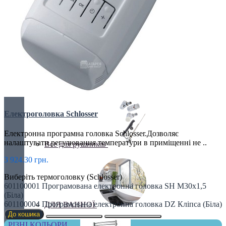
Бюджетні
ВОДЯНІ РУШНИКИ
Електроголовка Schlosser
Електронна програмна головка Schlosser.Дозволяє
налаштувати регулювання температури в приміщенні не ..
Все для рушників
3 924.30 грн.
Виберіть термоголовку (Schlosser)
601100001 Програмована електронна головка SH M30х1,5
(Біла)
601100004 Програмована електронна головка DZ Кліпса (Біла)
ДЛЯ ВАННОЇ
До кошика
РІЗНІ КОЛЬОРИ