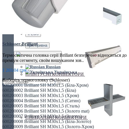
Україна, м. Київ, вул. Кирилівська, 160А
грн.
Валюта
ПІДЛОГОВІ КОНВЕКТОРИ
€ Euro
Schlosser Brilliant
грн. Гривна
Термостатична головка серії Brillant безперечно відноситься до
Українська
преміум сегменту, своїм вишуканим зов..
Russian
1 203.04 грн.
Українська
ПЛІНТУСНІ КОНВЕКТОРИ
Виберіть термоголовку (Schlosser)
600200001 Brilliant SH M30x1,5 (Біла-Хром)
600200002 Brilliant SH M30x1,5 (Біла)
600200003 Brilliant SH M30x1,5 (Хром)
600200004 Brilliant SH M30x1,5 (Сатин)
600200005 Brilliant SH M30x1,5 (Сталь)
600200006 Brilliant SH M30x1,5 (Золото mat)
600200007 Brilliant SH M30x1,5 (Золото)
СПЕЦІАЛЬНІ КОНВЕКТОРИ
600200008 Brilliant SH M30x1,5 (Біла-Золото)
600200009 Brilliant SH M30x1,5 (Золото-Хром)