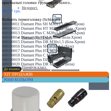
оригінальні головки з рукояткою білого..
Недорогі
905.37 грн.
Виберіть термоголовку (Schlosser)
600100011 Diamant Plus SH M30x1,5 (Біла-Хром)
600100012 Diamant Plus HT M28x1,5 (Біла -Хром)
600100013 Diamant Plus C M28x1,5 (Білий-Хром)
600100014 Diamant Plus DZ Кліпса (Біла-Хром)
Низькі (до 70 мм)
600100015 Diamant Plus DR M30x1,5 (Біла-Хром)
600100016 Diamant Plus SH M30x1,5 (Біла)
600100017 Diamant Plus HT M28x1,5 (Біла)
600100018 Diamant Plus C M28x1,5 (Біла)
600100019 Diamant Plus DZ Кліпса (Біла)
600100020 Diamant Plus DR M30x1,5 (Біла)
Преміум класс
До кошика
ХІТ ПРОДАЖІВ
РІЗНІ КОЛЬОРИ
Дизайнерські радіатори