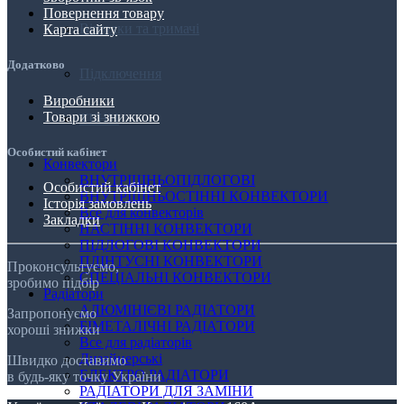
Повернення товару
Вішалки та тримачі
Карта сайту
Додатково
Підключення
Виробники
Товари зі знижкою
ТЕНИ
Особистий кабінет
Конвектори
ВНУТРІШНЬОПІДЛОГОВІ
Особистий кабінет
ВНУТРІШНЬОСТІННІ КОНВЕКТОРИ
Історія замовлень
Все для конвекторів
Закладки
НАСТІННІ КОНВЕКТОРИ
ПІДЛОГОВІ КОНВЕКТОРИ
ПЛІНТУСНІ КОНВЕКТОРИ
Проконсультуємо,
СПЕЦІАЛЬНІ КОНВЕКТОРИ
зробимо підбір
Радіатори
АЛЮМІНІЄВІ РАДІАТОРИ
Запропонуємо
БІМЕТАЛІЧНІ РАДІАТОРИ
хороші знижки
Все для радіаторів
Дизайнерські
Швидко доставимо
ЕЛЕКТРО РАДІАТОРИ
в будь-яку точку України
РАДІАТОРИ ДЛЯ ЗАМІНИ