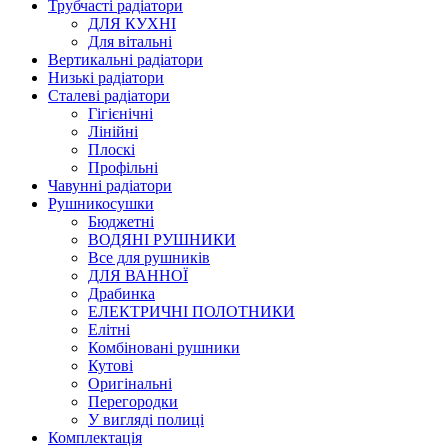
Трубчасті радіатори
ДЛЯ КУХНІ
Для вітальні
Вертикальні радіатори
Низькі радіатори
Сталеві радіатори
Гігієнічні
Лінійні
Плоскі
Профільні
Чавунні радіатори
Рушникосушки
Бюджетні
ВОДЯНІ РУШНИКИ
Все для рушників
ДЛЯ ВАННОЇ
Драбинка
ЕЛЕКТРИЧНІ ПОЛОТНИКИ
Елітні
Комбіновані рушники
Кутові
Оригінальні
Перегородки
У вигляді полиці
Комплектація