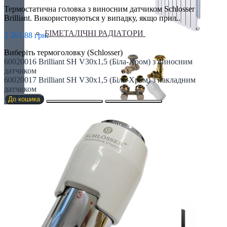
Термостатична головка з виносним датчиком Schlosser
Brilliant. Використовуються у випадку, якщо прил..
БІМЕТАЛІЧНІ РАДІАТОРИ
2 261.88 грн.
Виберіть термоголовку (Schlosser)
60020016 Brilliant SH V30x1,5 (Біла-Хром) з виносним
датчиком
60020017 Brilliant SH V30x1,5 (Біла-Хром) з накладним
датчиком
До кошика
Все для радіаторів
Дизайнерські