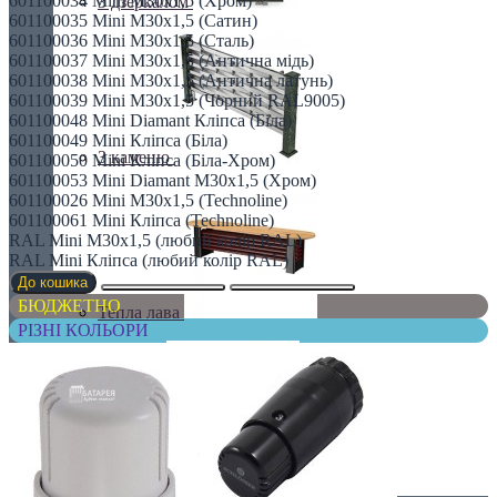
601100034 Mini M30x1,5 (Хром)
З дзеркалом
601100035 Mini M30x1,5 (Сатин)
601100036 Mini M30x1,5 (Сталь)
601100037 Mini M30x1,5 (Антична мідь)
601100038 Mini M30x1,5 (Антична латунь)
601100039 Mini M30x1,5 (Чорний RAL9005)
601100048 Mini Diamant Кліпса (Біла)
601100049 Mini Кліпса (Біла)
З каменю
601100050 Mini Кліпса (Біла-Хром)
601100053 Mini Diamant M30x1,5 (Хром)
601100026 Mini M30x1,5 (Technoline)
601100061 Mini Кліпса (Technoline)
RAL Mini M30x1,5 (любий колір RAL)
RAL Mini Кліпса (любий колір RAL)
До кошика
БЮДЖЕТНО
Тепла лава
РІЗНІ КОЛЬОРИ
У тренді