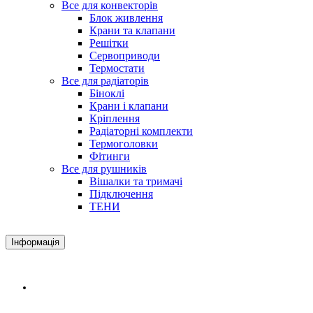
Все для конвекторів
Блок живлення
Крани та клапани
Решітки
Сервоприводи
Термостати
Все для радіаторів
Біноклі
Крани і клапани
Кріплення
Радіаторні комплекти
Термоголовки
Фітинги
Все для рушників
Вішалки та тримачі
Підключення
ТЕНИ
Інформація
Доставка і оплата