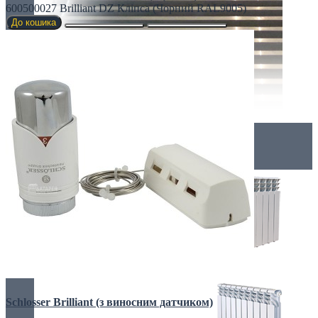
600500027 Brilliant DZ Кліпса (Чорний RAL9005)
До кошика
Радіатори
АЛЮМІНІЄВІ РАДІАТОРИ
Schlosser Brilliant (з виносним датчиком)