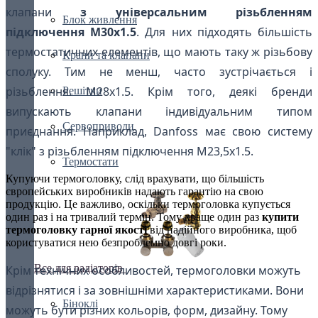
клапани
з універсальним різьбленням
Блок живлення
підключення М30х1.5
. Для них підходять більшість
термостатичних елементів, що мають таку ж різьбову
Крани та клапани
сполуку. Тим не менш, часто зустрічається і
різьблення. М28х1.5. Крім того, деякі бренди
Решітки
випускають клапани індивідуальним типом
Сервоприводи
приєднання. Наприклад, Danfoss має свою систему
"клік" з різьбленням підключення М23,5х1.5.
Термостати
Купуючи термоголовку, слід врахувати, що більшість
європейських виробників надають гарантію на свою
продукцію. Це важливо, оскільки термоголовка купується
один раз і на тривалий термін. Тому краще один раз
купити
термоголовку гарної якості
від надійного виробника, щоб
користуватися нею безпроблемно довгі роки.
Все для радіаторів
Крім технічних особливостей, термоголовки можуть
відрізнятися і за зовнішніми характеристиками. Вони
Біноклі
можуть бути різних кольорів, форм, дизайну. Тому