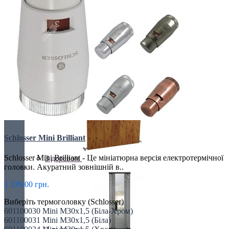
Retro стиль
Ексклюзивні
Schlosser Mini Brilliant
Schlosser Mini Brilliant - Це мініатюрна версія електротермічної
З деревом
головки. Акуратний зовнішній в..
1 339.00 грн.
Виберіть термоголовку (Schlosser)
601100030 Mini M30x1,5 (Біла-Хром)
601100031 Mini M30x1,5 (Біла)