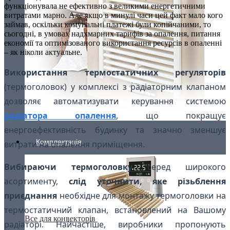
функціонувала не ефективно з великими енергетичними
витратами марно. Але якщо в минулі часи цей факт мало кого
займав, оскільки комунальні платежі були копійчаними, то
сьогодні, в умовах надхмарних тарифів за опалення, питання
економії та оптимізованого використання ресурсів в опаленні
– як ніколи актуальне.
Використання термостатичних регуляторів
(термоголовок) у комплексі з радіаторним клапаном
дозволяє автоматизувати керування системою
радіатора опалення
, що покращує
енергоефективність будинку та значно зменшує
Комплектація
витрати на опалення приміщення.
Вибираючи термоголовку
серед широкого
асортименту,
слід уточнити, яке різьблення
приєднання
необхідне для монтажу термоголовки на
термостатичний клапан, встановлений на Вашому
Все для конвекторів
радіаторі. Найчастіше, виробники пропонують