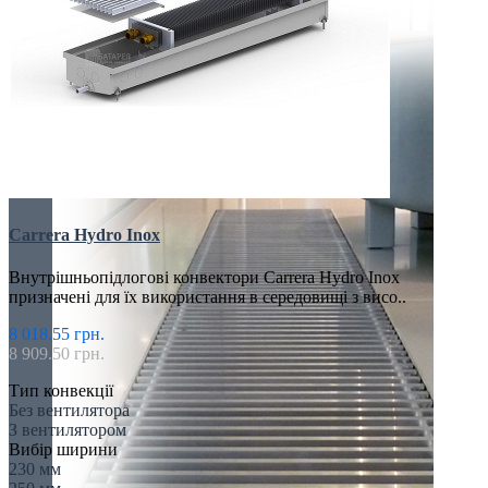
Carrera Hydro Inox
Внутрішньопідлогові конвектори Carrera Hydro Inox
призначені для їх використання в середовищі з висо..
8 018.55 грн.
8 909.50 грн.
Тип конвекції
Без вентилятора
З вентилятором
Вибір ширини
230 мм