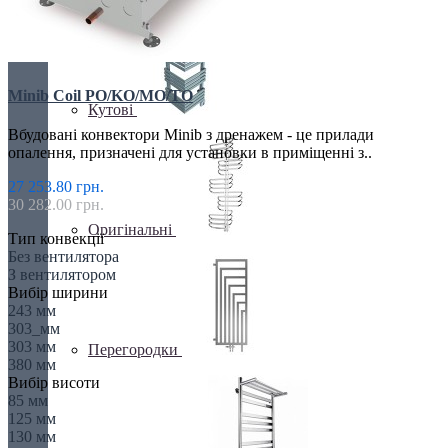
Minib Coil PO/KO/MO/TO
Кутові
Вбудовані конвектори Minib з дренажем - це прилади
опалення, призначені для установки в приміщенні з..
27 253.80 грн.
30 282.00 грн.
Оригінальні
Тип конвекції
Без вентилятора
З вентилятором
Вибір ширини
243 мм
303_мм
303 мм
Перегородки
380 мм
Вибір висоти
85 мм
125 мм
130 мм