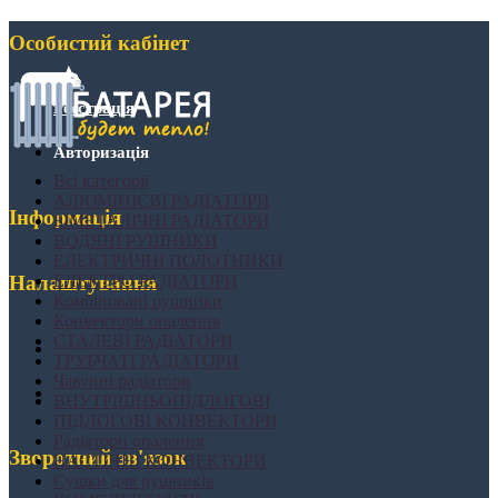
Особистий кабінет
Реєстрація
Авторизація
Всі категорії
АЛЮМІНІЄВІ РАДІАТОРИ
Інформація
БІМЕТАЛІЧНІ РАДІАТОРИ
ВОДЯНІ РУШНИКИ
ЕЛЕКТРИЧНІ ПОЛОТНИКИ
ЕЛЕКТРО РАДІАТОРИ
Налаштування
Комбіновані рушники
Конвектори опалення
СТАЛЕВІ РАДІАТОРИ
ТРУБЧАТІ РАДІАТОРИ
Чавунні радіатори
ВНУТРІШНЬОПІДЛОГОВІ
ПІДЛОГОВІ КОНВЕКТОРИ
Радіатори опалення
Зворотний зв'язок
НАСТІННІ КОНВЕКТОРИ
Сушки для рушників