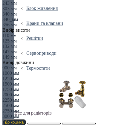
243 мм
Блок живлення
303 мм
340 мм
340_мм
Крани та клапани
356 мм
Вибір висоти
110 мм
Решітки
125 мм
132 мм
147 мм
Сервоприводи
149 мм
Вибір довжини
900 мм
Термостати
1000 мм
1250 мм
1500 мм
1750 мм
2000 мм
2250 мм
2500 мм
2750 мм
Все для радіаторів
3000 мм
До кошика
Біноклі