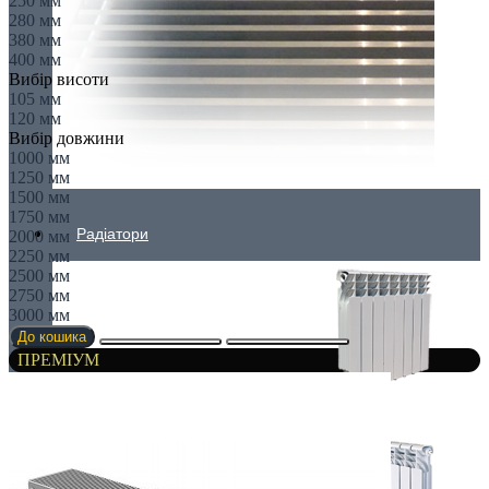
250 мм
280 мм
380 мм
400 мм
Вибір висоти
105 мм
120 мм
Вибір довжини
1000 мм
1250 мм
1500 мм
1750 мм
Радіатори
2000 мм
2250 мм
2500 мм
2750 мм
3000 мм
До кошика
ПРЕМІУМ
АЛЮМІНІЄВІ РАДІАТОРИ