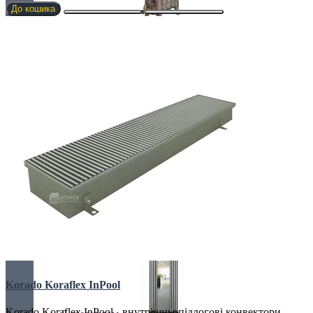
До кошика
Retro стиль
Ексклюзивні
З деревом
Korado Koraflex InPool
Korado Koraflex InPool - внутрішньопідлогові конвектори