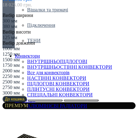
18 025.00 грн.
Вішалки та тримачі
Вибір ширини
300 мм
Підключення
380 мм
Вибір висоти
125 мм
ТЕНИ
Вибір довжини
1000 мм
1250 мм
Конвектори
1500 мм
ВНУТРІШНЬОПІДЛОГОВІ
1750 мм
ВНУТРІШНЬОСТІННІ КОНВЕКТОРИ
2000 мм
Все для конвекторів
2250 мм
НАСТІННІ КОНВЕКТОРИ
2500 мм
ПІДЛОГОВІ КОНВЕКТОРИ
2750 мм
ПЛІНТУСНІ КОНВЕКТОРИ
3000 мм
СПЕЦІАЛЬНІ КОНВЕКТОРИ
До кошика
Радіатори
ПРЕМІУМ
АЛЮМІНІЄВІ РАДІАТОРИ
БІМЕТАЛІЧНІ РАДІАТОРИ
Все для радіаторів
Дизайнерські
ЕЛЕКТРО РАДІАТОРИ
РАДІАТОРИ ДЛЯ ЗАМІНИ