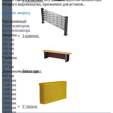
З дзеркалом
чеського виробництва, призначені для встанов..
Цена по запросу
Тип конвекції
З вентилятором
Без вентилятора
Ширина
З каменю
200 мм
280 мм
340 мм
420 мм
Глибина
90 мм
110 мм
Тепла лава
Довжина конвектора
800 мм
1000 мм
1200 мм
1400 мм
1600 мм
1800 мм
2000 мм
У тренді
2200 мм
2400 мм