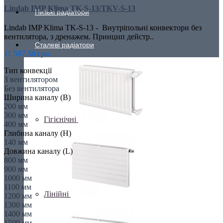
Lindab IMP Klima TK-S-13/TKV-S-13
Низькі радіатори
Lindab IMP Klima TK-S-13 - Внутріпольні конвектори без
вентилятора, з дренажем. Принцип дейстр..
Сталеві радіатори
11 587.50 грн.
Тип конвекції
З вентилятором
Без вентилятора
Ширина каналу (B)
200 мм
300 мм
Гігієнічні
400 мм
Глибина каналу (Н)
140 мм
Довжина каналу (L)
800 мм
900 мм
1000 мм
1100 мм
Лінійні
1200 мм
1300 мм
1400 мм
1500 мм