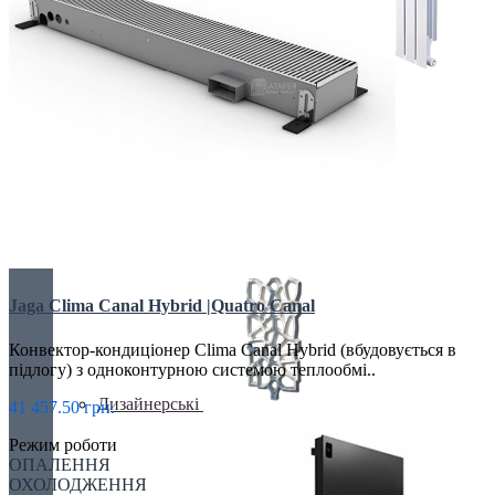
БІМЕТАЛІЧНІ РАДІАТОРИ
Все для радіаторів
Jaga Clima Canal Hybrid |Quatro Canal
Конвектор-кондиціонер Clima Canal Hybrid (вбудовується в
підлогу) з одноконтурною системою теплообмі..
Дизайнерські
41 457.50 грн.
Режим роботи
ОПАЛЕННЯ
ОХОЛОДЖЕННЯ