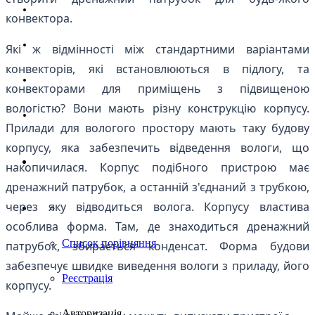
Магазин
конвектора.
Партнерам
Які ж відмінності між стандартними варіантами
конвекторів, які встановлюються в підлогу, та
Новини
конвекторами для приміщень з підвищеною
вологістю? Вони мають різну конструкцію корпусу.
Контакти
Прилади для вологого простору мають таку будову
корпусу, яка забезпечить відведення вологи, що
накопичилася. Корпус подібного пристрою має
дренажний патрубок, а останній з'єднаний з трубкою,
через яку відводиться волога. Корпусу властива
особлива форма. Там, де знаходиться дренажний
Список порівняння
патрубок, збирається конденсат. Форма будови
забезпечує швидке виведення вологи з приладу, його
Реєстрація
корпусу.
Авторизація