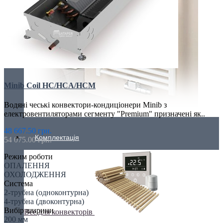
Minib Coil HC/HCA/HCM
Водяні чеські конвектори-кондиціонери Minib з
електровентиляторами сегменту "Premium" призначені як..
48 667.50 грн.
Комплектація
54 075.00 грн.
Режим роботи
ОПАЛЕННЯ
ОХОЛОДЖЕННЯ
Система
2-трубна (одноконтурна)
4-трубна (двоконтурна)
Вибір ширини
Все для конвекторів
200 мм