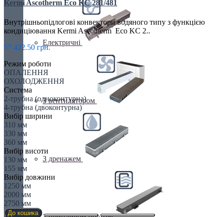
Kermi Ascotherm Eco KC 281/481
Внутрішньопідлогові конвектори водяного типу з функцією
кондиціювання Kermi Ascotherm Eco KC 2..
Електричні
57 422.50 грн.
Режим роботи
ОПАЛЕННЯ
ОХОЛОДЖЕННЯ
Система
2-трубна (одноконтурна)
З вентилятором
4-трубна (двоконтурна)
Вибір ширини
310 мм
330 мм
360 мм
Вибір висоти
З дренажем
130 мм
155 мм
Вибір довжини
1250 мм
2000 мм
2750 мм
До кошика
З припливом повітря