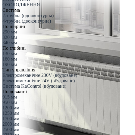
ОХОЛОДЖЕННЯ
Система
2-трубна (одноконтурна)
4-трубна (двоконтурна)
По ширині
290 мм
320 мм
340 мм
По глибині
130 мм
160 мм
190 мм
Тип управління
Електромеханічне 230V (вбудоване)
Електромеханічне 24V (вбудоване)
Система KaControl (вбудоване)
По довжині
915 мм
950 мм
1200 мм
1250 мм
1700 мм
2000 мм
2500 мм
2750 мм