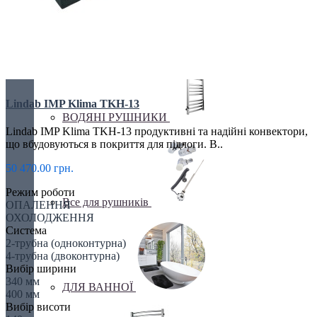
Бюджетні
Lindab IMP Klima TKH-13
ВОДЯНІ РУШНИКИ
Lindab IMP Klima TKH-13 продуктивні та надійні конвектори,
що вбудовуються в покриття для підлоги. В..
50 470.00 грн.
Режим роботи
Все для рушників
ОПАЛЕННЯ
ОХОЛОДЖЕННЯ
Система
2-трубна (одноконтурна)
4-трубна (двоконтурна)
Вибір ширини
340 мм
ДЛЯ ВАННОЇ
400 мм
Вибір висоти