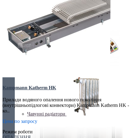
ТРУБЧАТІ РАДІАТОРИ
Фарбування обладнання
Kampmann Katherm HK
Прилади водяного опалення нового покоління
(внутрішньопідлогові конвектори) Kampmann Katherm HK -
ко..
Чавунні радіатори
Цена по запросу
Режим роботи
ОПАЛЕННЯ