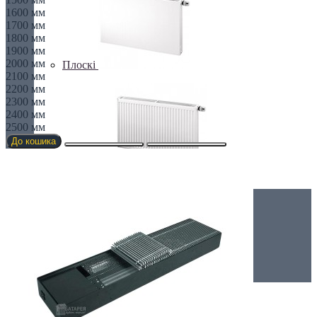
1600 мм
1700 мм
1800 мм
1900 мм
2000 мм
Плоскі
2100 мм
2200 мм
2300 мм
2400 мм
2500 мм
До кошика
Профільні
Чавунні радіатори
Рушникосушки