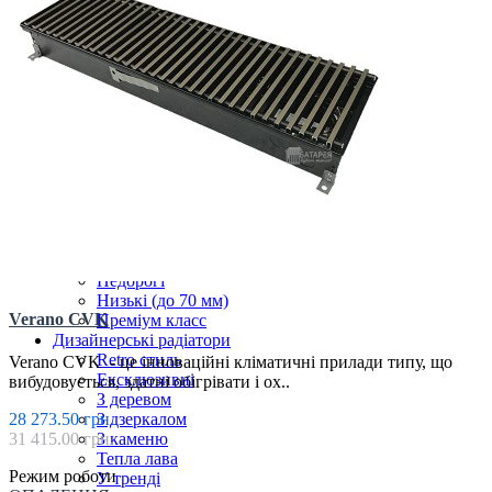
СТАЛЕВІ РАДІАТОРИ
ТРУБЧАТІ РАДІАТОРИ
Фарбування обладнання
Чавунні радіатори
Внутрішньопідлогові
Без вентилятора
Вузькі (200 мм)
Електричні
З вентилятором
З дренажем
З припливом повітря
Клімаконвектори
Кутові та радіусні
Найпотужніші
Недорогі
Низькі (до 70 мм)
Verano CVK
Преміум класс
Дизайнерські радіатори
Retro стиль
Verano CVK - це інноваційні кліматичні прилади типу, що
Ексклюзивні
вибудовується, здатні обігрівати і ох..
З деревом
З дзеркалом
28 273.50 грн.
З каменю
31 415.00 грн.
Тепла лава
Режим роботи
У тренді