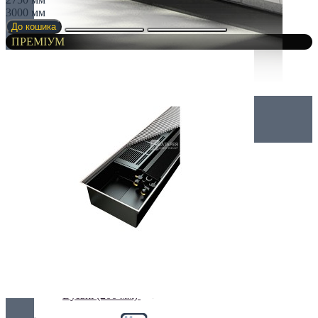
3000 мм
До кошика
ПРЕМІУМ
Внутрішньопідлогові
Без вентилятора
Вузькі (200 мм)