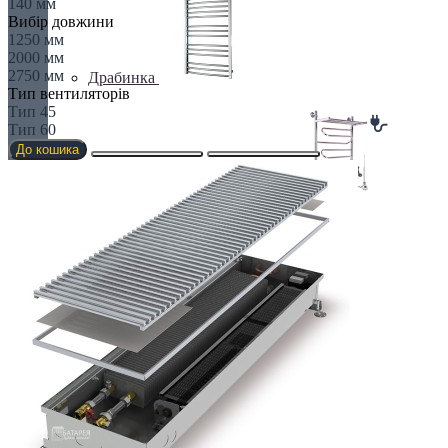
140 мм
Вибір довжини
1250 мм
2000 мм
2750 мм
Драбинка
Тип вентиляторів
Тип 45
Тип 60
До кошика
ЕЛЕКТРИЧНІ ПОЛОТНИКИ
Елітні
Комбіновані рушники