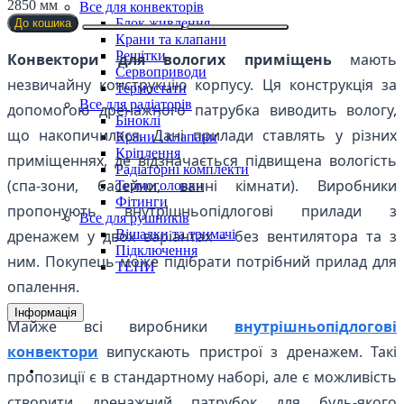
2850 мм
Все для конвекторів
Блок живлення
До кошика
Крани та клапани
Решітки
Конвектори для вологих приміщень
мають
Сервоприводи
незвичайну конструкцію корпусу. Ця конструкція за
Термостати
Все для радіаторів
допомогою дренажного патрубка виводить вологу,
Біноклі
що накопичилася. Дані прилади ставлять у різних
Крани і клапани
Кріплення
приміщеннях, де відзначається підвищена вологість
Радіаторні комплекти
(спа-зони, басейни, ванні кімнати). Виробники
Термоголовки
Фітинги
пропонують внутрішньопідлогові прилади з
Все для рушників
Вішалки та тримачі
дренажем у двох варіантах – без вентилятора та з
Підключення
ним. Покупець може підібрати потрібний прилад для
ТЕНИ
опалення.
Інформація
Майже всі виробники
внутрішньопідлогові
конвектори
випускають пристрої з дренажем. Такі
Доставка і оплата
пропозиції є в стандартному наборі, але є можливість
створити дренажний патрубок для будь-якого