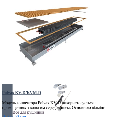
Крани і клапани
Кріплення
Радіаторні комплекти
Термоголовки
Фітинги
Дивитись всі...
Polvax KV-D/KVM-D
Модель конвектора Polvax KV-D використовується в
приміщеннях з вологим середовищем. Основною відмінн..
Все для рушників
16 222.50 грн.