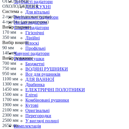
ОПАЛЕННЯ
Трубчасті радіатори
ОХОЛОДЖЕННЯ
ДЛЯ КУХНІ
Система
Для вітальні
2-трубна (одноконтурна)
Вертикальні радіатори
4-трубна (двоконтурна)
Низькі радіатори
Вибір ширини
Сталеві радіатори
170 мм
Гігієнічні
350 мм
Лінійні
Вибір висоти
Плоскі
90 мм
Профільні
140 мм
Чавунні радіатори
Вибір довжини
Рушникосушки
700 мм
Бюджетні
750 мм
ВОДЯНІ РУШНИКИ
950 мм
Все для рушників
1100 мм
ДЛЯ ВАННОЇ
1300 мм
Драбинка
1450 мм
ЕЛЕКТРИЧНІ ПОЛОТНИКИ
1500 мм
Елітні
1700 мм
Комбіновані рушники
1900 мм
Кутові
2100 мм
Оригінальні
2300 мм
Перегородки
2500 мм
У вигляді полиці
2650 мм
Комплектація