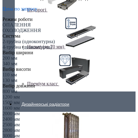
Цена по запросу
Недорогі
Режим роботи
ОПАЛЕННЯ
ОХОЛОДЖЕННЯ
Система
2-трубна (одноконтурна)
Низькі (до 70 мм)
4-трубна (двоконтурна)
Вибір ширини
200 мм
340 мм
Вибір висоти
110 мм
130 мм
Преміум класс
Вибір довжини
800 мм
1200 мм
1500 мм
Дизайнерські радіатори
1600 мм
2000 мм
2400 мм
2500 мм
2800 мм
3000 мм