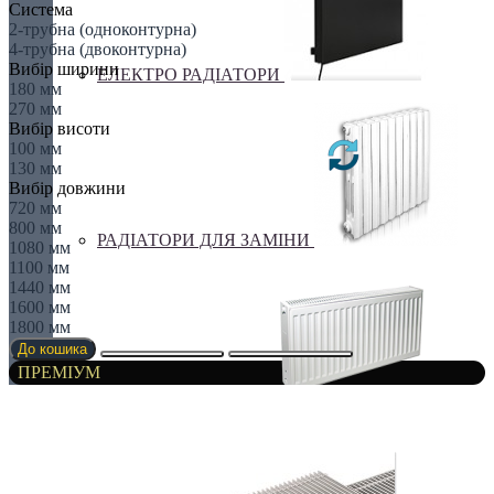
Система
2-трубна (одноконтурна)
4-трубна (двоконтурна)
Вибір ширини
ЕЛЕКТРО РАДІАТОРИ
180 мм
270 мм
Вибір висоти
100 мм
130 мм
Вибір довжини
720 мм
800 мм
РАДІАТОРИ ДЛЯ ЗАМІНИ
1080 мм
1100 мм
1440 мм
1600 мм
1800 мм
До кошика
ПРЕМІУМ
СТАЛЕВІ РАДІАТОРИ