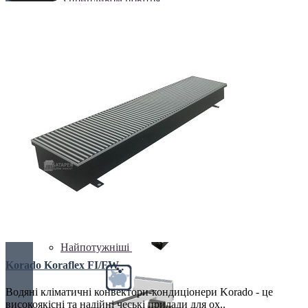
Клімаконвектори
Кутові та радіусні
Найпотужніші
Korado Koraflex FI/FW
Водяні кліматичні конвектори-кондиціонери Korado - це
високоякісні та надійні чеські прилади для ох..