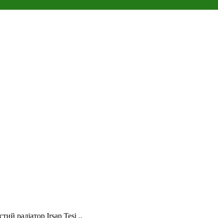
тий радіатор Irsap Tesi ..