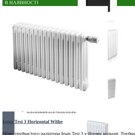
В НАЯВНОСТІ
ЕЛЕКТРО РАДІАТОРИ
РАДІАТОРИ ДЛЯ ЗАМІНИ
СТАЛЕВІ РАДІАТОРИ
Irsap Tesi 3 Horizontal Withe
Опис трубчастого радіатора Irsap Tesi 3 у білому кольорі. Трубчас