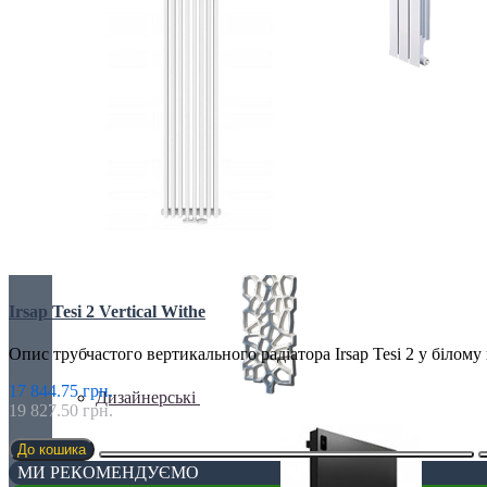
БІМЕТАЛІЧНІ РАДІАТОРИ
Все для радіаторів
Irsap Tesi 2 Vertical Withe
Опис трубчастого вертикального радіатора Irsap Tesi 2 у білому
17 844.75 грн.
Дизайнерські
19 827.50 грн.
До кошика
МИ РЕКОМЕНДУЄМО