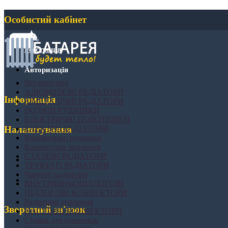
Особистий кабінет
Реєстрація
Авторизація
Всі категорії
АЛЮМІНІЄВІ РАДІАТОРИ
Інформація
БІМЕТАЛІЧНІ РАДІАТОРИ
ВОДЯНІ РУШНИКИ
ЕЛЕКТРИЧНІ ПОЛОТНИКИ
ЕЛЕКТРО РАДІАТОРИ
Налаштування
Комбіновані рушники
Конвектори опалення
СТАЛЕВІ РАДІАТОРИ
ТРУБЧАТІ РАДІАТОРИ
Чавунні радіатори
ВНУТРІШНЬОПІДЛОГОВІ
ПІДЛОГОВІ КОНВЕКТОРИ
Радіатори опалення
Зворотний зв'язок
НАСТІННІ КОНВЕКТОРИ
Сушки для рушників