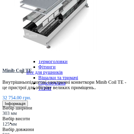
Все для конвекторів
Блок живлення
Крани та клапани
Решітки
Сервоприводи
Термостати
Все для радіаторів
Біноклі
Крани і клапани
Кріплення
Радіаторні комплекти
Термоголовки
Фітинги
Minib Coil TE
Все для рушників
Вішалки та тримачі
Внутрішньопідлогові електричні конветкори Minib Coil TE -
Підключення
це пристрої для обігріву великих приміщень..
ТЕНИ
32 754.00 грн.
Інформація
Вибір ширини
303 мм
Вибір висоти
Доставка і оплата
125 мм
Вибір довжини