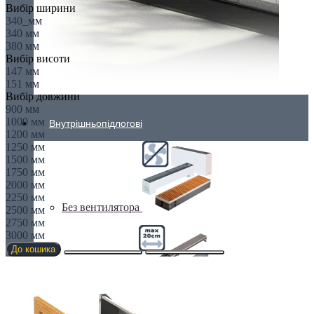
Вибір ширини
340_мм
340 мм
380 мм
Вибір висоти
147 мм
151 мм
Вибір довжини
900 мм
1000 мм
Внутрішньопідлогові
1200 мм
1250 мм
1500 мм
1750 мм
2000 мм
2250 мм
Без вентилятора
2500 мм
2750 мм
3000 мм
До кошика
Вузькі (200 мм)