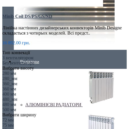
Minib Coil DS/PS/GS/ND
Лінійка настінних дизайнерських конвекторів Minib Designe
складається з чотирьох моделей. Всі предст..
16 892.00 грн.
Тип конвекції
З вентилятором
Радіатори
Без вентилятора
Вибрати висоту
280 мм
280_мм
360_мм
360 мм
400 мм
480_мм
480 мм
АЛЮМІНІЄВІ РАДІАТОРИ
500 мм
Вибрати ширину
72 мм
75 мм