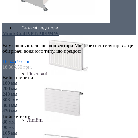
Низькі радіатори
Сталеві радіатори
Minib Coil P/PT/PB/PMW
Внутрішньопідлогові конвектори Minib без вентиляторів - це
обігрівачі водяного типу, що працюю..
16 546.95 грн.
18 385.50 грн.
Гігієнічні
Вибір ширини
180 мм
200 мм
243 мм
303_мм
303 мм
420 мм
Вибір висоти
Лінійні
80 мм
90 мм
105 мм