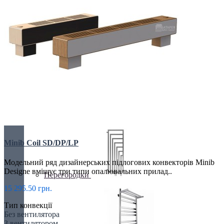
Кутові
Оригінальні
Minib Coil SD/DP/LP
Модельний ряд дизайнерських підлогових конвекторів Minib
Designe вміщує три типи опалювальних прилад..
Перегородки
15 295.50 грн.
Тип конвекції
Без вентилятора
З вентилятором