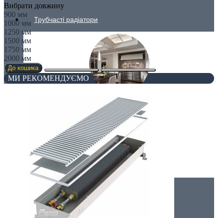
Вибрати довжину
900 мм
Трубчасті радіатори
1000 мм
1250 мм
1500 мм
1750 мм
2000 мм
До кошика
МИ РЕКОМЕНДУЄМО
ДЛЯ КУХНІ
Для вітальні
Вертикальні радіатори