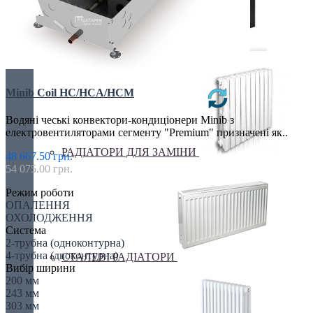
ЕЛЕКТРО РАДІАТОРИ
Minib Coil HC/HCA/HCM
Водяні чеські конвектори-кондиціонери Minib з
електровентиляторами сегменту "Premium" призначені як..
РАДІАТОРИ ДЛЯ ЗАМІНИ
48 667.50 грн.
54 075.00 грн.
Режим роботи
ОПАЛЕННЯ
ОХОЛОДЖЕННЯ
Система
2-трубна (одноконтурна)
4-трубна (двоконтурна)
СТАЛЕВІ РАДІАТОРИ
Вибір ширини
200 мм
243 мм
303 мм