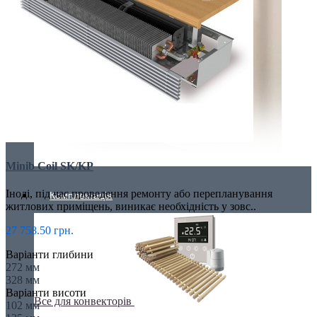
Minib Coil SK/KP
Іноді, під час проведення ремонту або перепланування
Комплектація
житлових приміщень, виникає необхідність у зовс..
27 758.50 грн.
Варіанти глибини
272 мм
328 мм
Варіанти висоти
Все для конвекторів
102 мм