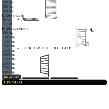
200 мм
260 мм
340 мм
Вибір висоти
Драбинка
90 мм
110 мм
Вибір довжини
900 мм
1000 мм
1250 мм
1500 мм
ЕЛЕКТРИЧНІ ПОЛОТНИКИ
1750 мм
2000 мм
2250 мм
2500 мм
2750 мм
3000 мм
Елітні
До кошика
ПРЕМІУМ
Комбіновані рушники