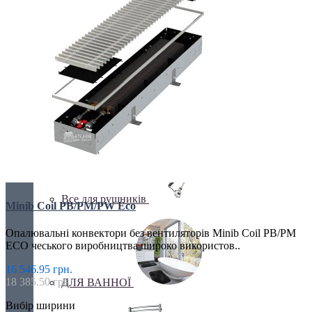
Бюджетні
ВОДЯНІ РУШНИКИ
Все для рушників
Minib Coil PB/PM/PW Eco
Опалювальні конвектори без вентиляторів Minib Coil PB/PM
ECO чеського виробництва широко використов..
16 546.95 грн.
18 385.50 грн.
ДЛЯ ВАННОЇ
Вибір ширини