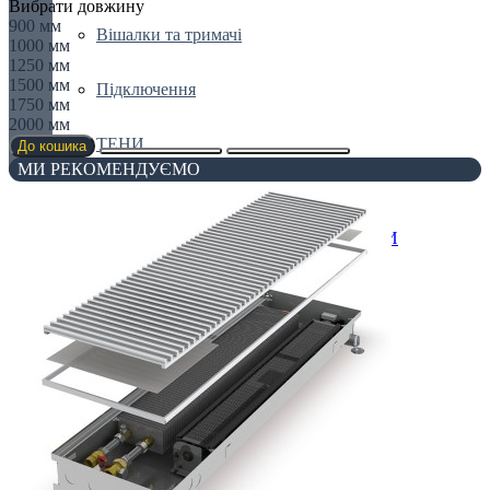
Вибрати довжину
900 мм
Вішалки та тримачі
1000 мм
1250 мм
1500 мм
Підключення
1750 мм
2000 мм
ТЕНИ
До кошика
МИ РЕКОМЕНДУЄМО
Конвектори
ВНУТРІШНЬОПІДЛОГОВІ
ВНУТРІШНЬОСТІННІ КОНВЕКТОРИ
Все для конвекторів
НАСТІННІ КОНВЕКТОРИ
ПІДЛОГОВІ КОНВЕКТОРИ
ПЛІНТУСНІ КОНВЕКТОРИ
СПЕЦІАЛЬНІ КОНВЕКТОРИ
Радіатори
АЛЮМІНІЄВІ РАДІАТОРИ
БІМЕТАЛІЧНІ РАДІАТОРИ
Все для радіаторів
Дизайнерські
ЕЛЕКТРО РАДІАТОРИ
РАДІАТОРИ ДЛЯ ЗАМІНИ