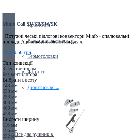
Крани і клапани
Minib Coil SU/SP/SW/SK
Кріплення
Потужні чеські підлогові конвектори Minib - опалювальні
Радіаторні комплекти
прилади, що використовуються для ч..
14 059.50 грн.
Термоголовки
Тип конвекції
З вентилятором
Фітинги
Без вентилятора
Вибрати висоту
143 мм
Дивитись всі...
238 мм
258 мм
308 мм
408 мм
428 мм
Вибрати ширину
116 мм
156 мм
Все для рушників
232 мм