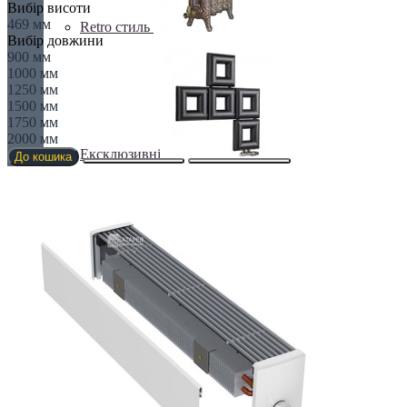
Вибір висоти
469 мм
Retro стиль
Вибір довжини
900 мм
1000 мм
1250 мм
1500 мм
1750 мм
2000 мм
Ексклюзивні
До кошика
З деревом