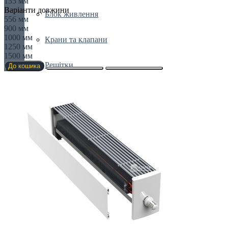
135 мм
Варіанти довжини
Блок живлення
556 мм
900 мм
1000 мм
Крани та клапани
1250 мм
1500 мм
Решітки
До кошика
Сервоприводи
Термостати
Все для радіаторів
Біноклі