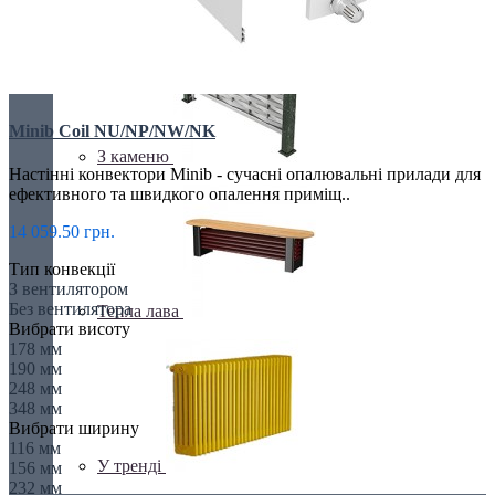
З дзеркалом
Minib Coil NU/NP/NW/NK
З каменю
Настінні конвектори Minib - сучасні опалювальні прилади для
ефективного та швидкого опалення приміщ..
14 059.50 грн.
Тип конвекції
З вентилятором
Без вентилятора
Тепла лава
Вибрати висоту
178 мм
190 мм
248 мм
348 мм
Вибрати ширину
116 мм
У тренді
156 мм
232 мм