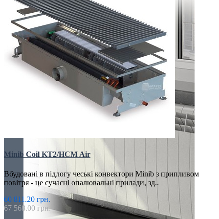
Minib Coil KT2/HCM Air
Вбудовані в підлогу чеські конвектори Minib з припливом
повітря - це сучасні опалювальні прилади, зд..
60 811.20 грн.
67 568.00 грн.