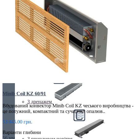
Електричні
З вентилятором
Minib Coil KZ 60/91
З дренажем
Вбудований конвектор Minib Coil KZ чеського виробництва -
це потужний, компактний та сучасний опалюв..
53 045.00 грн.
Варіанти глибини
56 мм
З припливом повітря