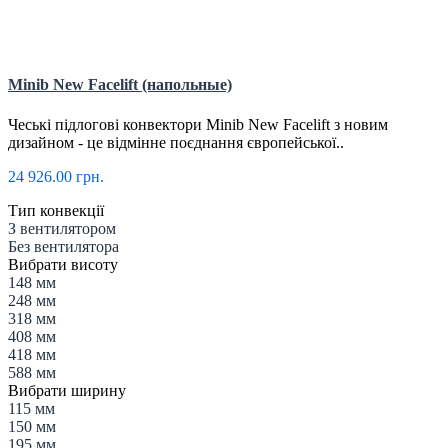
Minib New Facelift (напольные)
Чеські підлогові конвектори Minib New Facelift з новим
дизайном - це відмінне поєднання європейської..
24 926.00 грн.
Тип конвекції
З вентилятором
Без вентилятора
Вибрати висоту
148 мм
248 мм
318 мм
408 мм
418 мм
588 мм
Вибрати ширину
115 мм
150 мм
195 мм