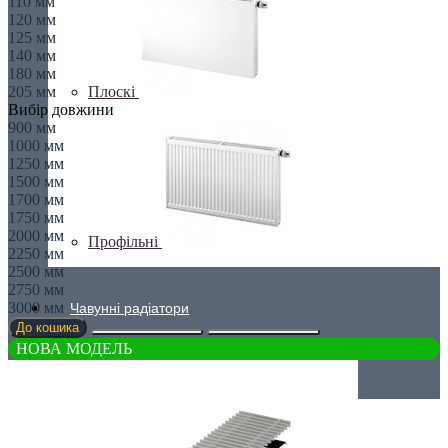
110 мм
120 мм
125 мм
140 мм
180 мм
Плоскі
205 мм
Вибір довжини
900 мм
1000 мм
1250 мм
1500 мм
1700 мм
1750 мм
2000 мм
Профільні
2250 мм
2500 мм
2750 мм
3000 мм
Чавунні радіатори
До кошика
НОВА МОДЕЛЬ
Рушникосушки