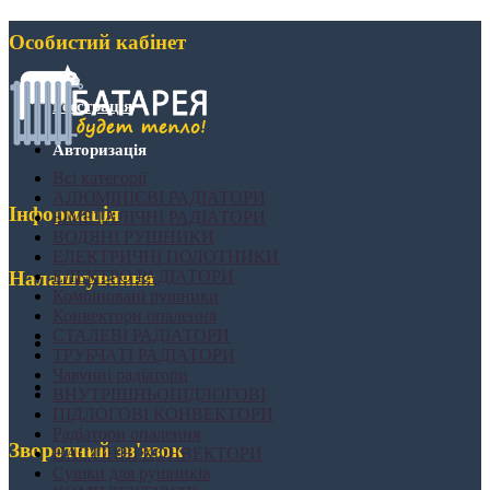
Особистий кабінет
Реєстрація
Авторизація
Всі категорії
АЛЮМІНІЄВІ РАДІАТОРИ
Інформація
БІМЕТАЛІЧНІ РАДІАТОРИ
ВОДЯНІ РУШНИКИ
ЕЛЕКТРИЧНІ ПОЛОТНИКИ
ЕЛЕКТРО РАДІАТОРИ
Налаштування
Комбіновані рушники
Конвектори опалення
СТАЛЕВІ РАДІАТОРИ
ТРУБЧАТІ РАДІАТОРИ
Чавунні радіатори
ВНУТРІШНЬОПІДЛОГОВІ
ПІДЛОГОВІ КОНВЕКТОРИ
Радіатори опалення
Зворотний зв'язок
НАСТІННІ КОНВЕКТОРИ
Сушки для рушників