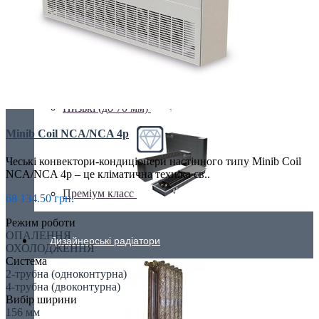
Недорогі
Низькі (до 70 мм)
Minib Coil NCA/NCA 4p
Чеські конвектори-кондиціонери настінного типу Minib Coil
NCA/NCA 4p – це кліматична техніка єв..
Преміум класс
68 134.50 грн.
Режим роботи
ОПАЛЕННЯ
Дизайнерські радіатори
ОХОЛОДЖЕННЯ
Система
2-трубна (одноконтурна)
4-трубна (двоконтурна)
Вибір ширини
156 мм