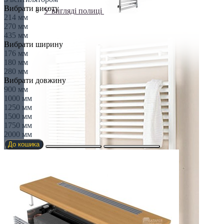
Вибрати висоту
У вигляді полиці
214 мм
270 мм
435 мм
Вибрати ширину
176 мм
180 мм
280 мм
Вибрати довжину
900 мм
1000 мм
1250 мм
1500 мм
1750 мм
2000 мм
До кошика