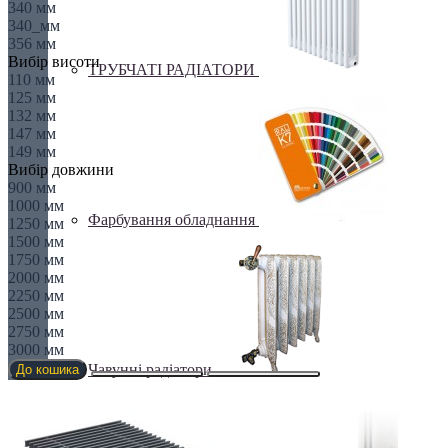
340 мм
340_мм
356 мм
Вибір висоти
ТРУБЧАТІ РАДІАТОРИ
110 мм
125 мм
132 мм
147 мм
149 мм
Вибір довжини
900 мм
1000 мм
Фарбування обладнання
1250 мм
1500 мм
1750 мм
2000 мм
2250 мм
2500 мм
2750 мм
3000 мм
Чавунні радіатори
До кошика