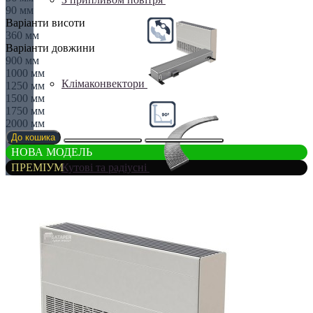
90 мм
Варіанти висоти
360 мм
Варіанти довжини
900 мм
1000 мм
Клімаконвектори
1250 мм
1500 мм
1750 мм
2000 мм
До кошика
НОВА МОДЕЛЬ
Кутові та радіусні
ПРЕМІУМ
Найпотужніші