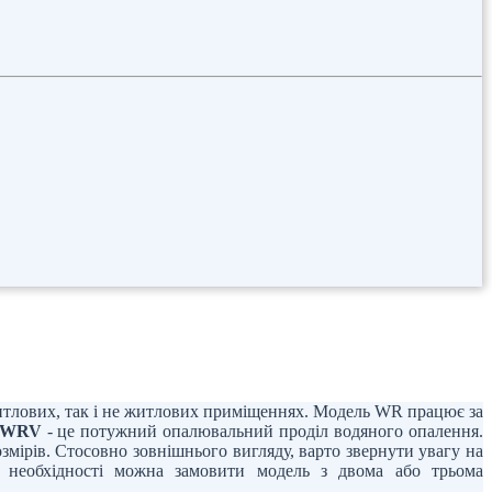
итлових, так і не житлових приміщеннях. Модель WR працює за
a WRV
- це потужний опалювальний проділ водяного опалення.
озмірів. Стосовно зовнішнього вигляду, варто звернути увагу на
и необхідності можна замовити модель з двома або трьома