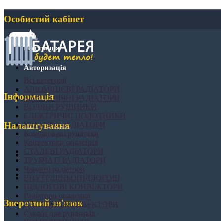
Особистий кабінет
Реєстрація
Авторизація
Всі категорії
АЛЮМІНІЄВІ РАДІАТОРИ
Інформація
БІМЕТАЛІЧНІ РАДІАТОРИ
ВОДЯНІ РУШНИКИ
ЕЛЕКТРИЧНІ ПОЛОТНИКИ
ЕЛЕКТРО РАДІАТОРИ
Налаштування
Комбіновані рушники
Конвектори опалення
СТАЛЕВІ РАДІАТОРИ
ТРУБЧАТІ РАДІАТОРИ
Чавунні радіатори
ВНУТРІШНЬОПІДЛОГОВІ
ПІДЛОГОВІ КОНВЕКТОРИ
Радіатори опалення
Зворотний зв'язок
НАСТІННІ КОНВЕКТОРИ
Сушки для рушників