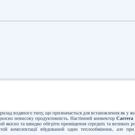
илад водяного типу, що призначається для встановлення як у ж
ідносно невисоку продуктивність. Настінний конвектор
Carrer
ний якісно та швидко обігріти приміщення середніх та великих р
ртній комплектації вбудований один теплообмінник, але пр