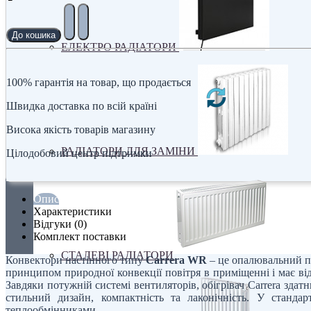
До кошика
ЕЛЕКТРО РАДІАТОРИ
100% гарантія на товар, що продається
Швидка доставка по всій країні
Висока якість товарів магазину
РАДІАТОРИ ДЛЯ ЗАМІНИ
Цілодобовий центр підтримки
Опис
Характеристики
Відгуки (0)
Комплект поставки
СТАЛЕВІ РАДІАТОРИ
Конвектори настінного типу
Carrera WR
– це опалювальний пр
принципом природної конвекції повітря в приміщенні і має в
Завдяки потужній системі вентиляторів, обігрівач Carrera здат
стильний дизайн, компактність та лаконічність. У станда
теплообмінниками.