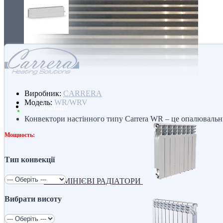
Виробник:
CARRERA
Модель:
WR/WRV
Радіатори
Конвектори настінного типу Carrera WR – це опалювальни
Мощность:
Тип конвекції
АЛЮМІНІЄВІ РАДІАТОРИ
Вибрати висоту