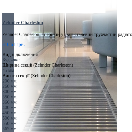
Zehnder Charleston
Zehnder Charleston – перший у світі сталевий трубчастий радіат
810.61 грн.
Вид підключення
Будь-яке
Ширина секції (Zehnder Charleston)
45 мм
Висота секції (Zehnder Charleston)
200 мм
260 мм
300 мм
350 мм
366 мм
400 мм
450 мм
500 мм
550 мм
565 мм