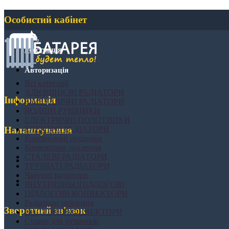
Особистий кабінет
Реєстрація
Авторизація
Всі категорії
АЛЮМІНІЄВІ РАДІАТОРИ
Інформація
БІМЕТАЛІЧНІ РАДІАТОРИ
ВОДЯНІ РУШНИКИ
ЕЛЕКТРИЧНІ ПОЛОТНИКИ
ЕЛЕКТРО РАДІАТОРИ
Налаштування
Комбіновані рушники
Конвектори опалення
СТАЛЕВІ РАДІАТОРИ
ТРУБЧАТІ РАДІАТОРИ
Чавунні радіатори
ВНУТРІШНЬОПІДЛОГОВІ
ПІДЛОГОВІ КОНВЕКТОРИ
Радіатори опалення
Зворотний зв'язок
НАСТІННІ КОНВЕКТОРИ
Сушки для рушників