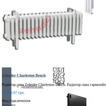
БІМЕТАЛІЧНІ РАДІАТОРИ
Все для радіаторів
Zehnder Charleston Bench
Радіатор-лава Zehnder Charleston Bench. Радіатор-лава гармонійн
Дизайнерські
57 266.97 грн.
Вид підключення
Будь-яке