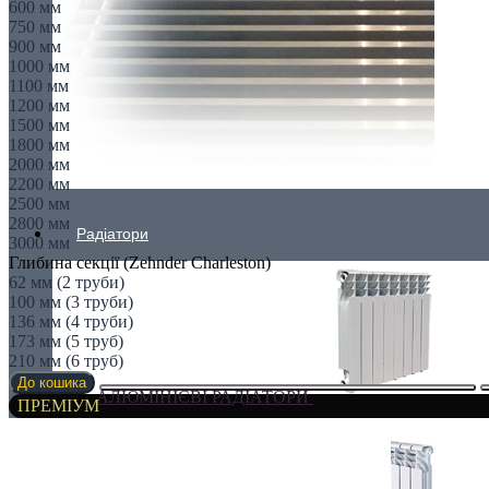
600 мм
750 мм
900 мм
1000 мм
1100 мм
1200 мм
1500 мм
1800 мм
2000 мм
2200 мм
2500 мм
2800 мм
Радіатори
3000 мм
Глибина секції (Zehnder Charleston)
62 мм (2 труби)
100 мм (3 труби)
136 мм (4 труби)
173 мм (5 труб)
210 мм (6 труб)
До кошика
АЛЮМІНІЄВІ РАДІАТОРИ
ПРЕМІУМ