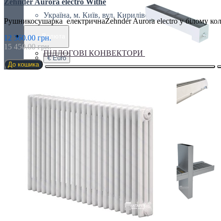
Zehnder Aurora electro Withe
Україна, м. Київ, вул. Кирилівська, 160А
Рушникосушарка електричнаZehnder Aurora electro у білому кол
грн.
Валюта
12 360.00 грн.
15 450.00 грн.
ПІДЛОГОВІ КОНВЕКТОРИ
€ Euro
До кошика
грн. Гривна
Українська
Russian
Українська
ПЛІНТУСНІ КОНВЕКТОРИ
СПЕЦІАЛЬНІ КОНВЕКТОРИ