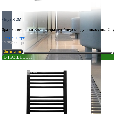
Onyx S 2M
Зразок з виставки!Електрична дизайнерська рушникосушка Ony
12 967.50 грн.
17 290.00 грн.
Закінчився
В НАЯВНОСТІ