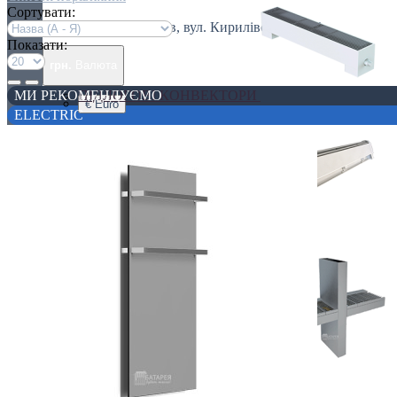
Сортувати:
Україна, м. Київ, вул. Кирилівська, 160А
Показати:
грн.
Валюта
МИ РЕКОМЕНДУЄМО
ПІДЛОГОВІ КОНВЕКТОРИ
€ Euro
ELECTRIC
грн. Гривна
Українська
Russian
Українська
ПЛІНТУСНІ КОНВЕКТОРИ
СПЕЦІАЛЬНІ КОНВЕКТОРИ