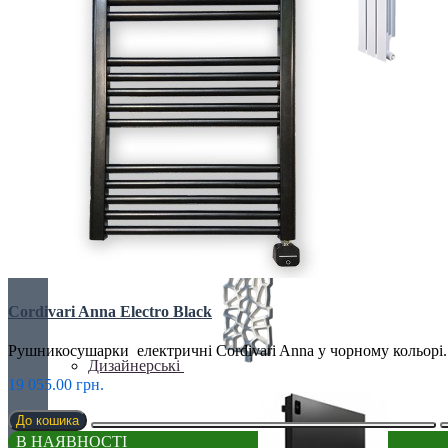
БІМЕТАЛІЧНІ РАДІАТОРИ
Все для радіаторів
Cordivari Anna Electro Black
Рушникосушарки електричні Cordivari Anna у чорному кольорі.
Дизайнерські
19 055.00 грн.
До кошика
В НАЯВНОСТІ