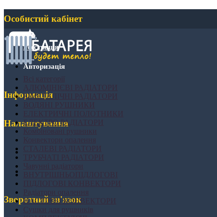
Особистий кабінет
Реєстрація
Авторизація
Всі категорії
АЛЮМІНІЄВІ РАДІАТОРИ
Інформація
БІМЕТАЛІЧНІ РАДІАТОРИ
ВОДЯНІ РУШНИКИ
ЕЛЕКТРИЧНІ ПОЛОТНИКИ
ЕЛЕКТРО РАДІАТОРИ
Налаштування
Комбіновані рушники
Конвектори опалення
СТАЛЕВІ РАДІАТОРИ
ТРУБЧАТІ РАДІАТОРИ
Чавунні радіатори
ВНУТРІШНЬОПІДЛОГОВІ
ПІДЛОГОВІ КОНВЕКТОРИ
Радіатори опалення
Зворотний зв'язок
НАСТІННІ КОНВЕКТОРИ
Сушки для рушників