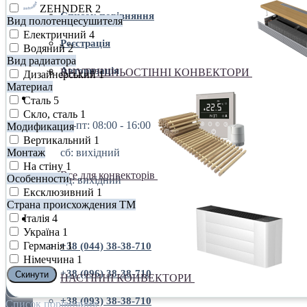
ZEHNDER
2
Список порівняння
Вид полотенцесушителя
Електричний
4
Реєстрація
Водяний
2
Вид радиатора
Авторизація
ВНУТРІШНЬОСТІННІ КОНВЕКТОРИ
Дизайнерський
1
Материал
пн-пт: 08:00 - 16:00
Сталь
5
Скло, сталь
1
пн-пт: 08:00 - 16:00
Модификация
Вертикальний
1
Монтаж
сб: вихідний
На стіну
1
Все для конвекторів
Особенности
нд: вихідний
Ексклюзивний
1
Страна происхождения ТМ
Італія
4
+38 (044) 38-38-710
Україна
1
Германія
1
+38 (044) 38-38-710
Німеччина
1
+38 (096) 38-38-710
Cкинути
НАСТІННІ КОНВЕКТОРИ
+38 (093) 38-38-710
Список порівняння