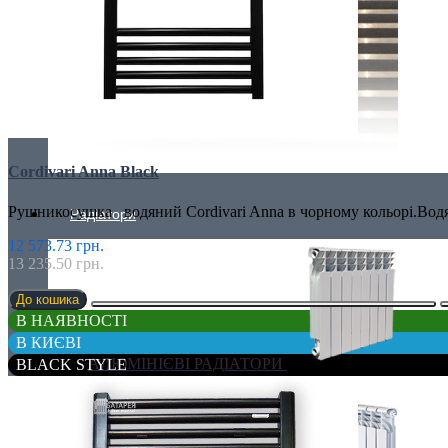
Cordivari Anna Black
Рушникосушка водяний Cordivari Anna в чорному кольорі.Водя
Радіатори
12 573.73 грн.
13 235.50 грн.
До кошика
В НАЯВНОСТІ
В КИЄВІ
АЛЮМІНІЄВІ РАДІАТОРИ
BLACK STYLE