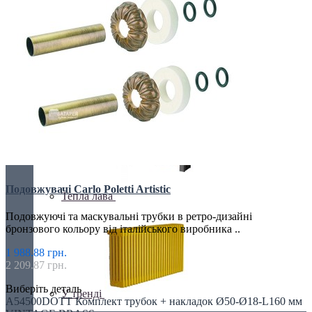
З дзеркалом
З каменю
Подовжувачі Carlo Poletti Artistic
Тепла лава
Подовжуючі та маскувальні трубки в ретро-дизайні
бронзового кольору від італійського виробника ..
1 988.88 грн.
2 209.87 грн.
Виберіть деталь
У тренді
A54500DOTT Комплект трубок + накладок Ø50-Ø18-L160 мм