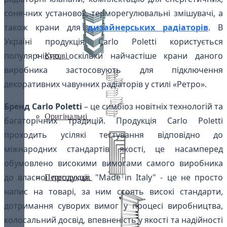
сонячних установок, терморегулювальні змішувачі, а
також крани для
дизайнерських радіаторів
. В
Україні продукція Carlo Poletti користується
популярністю, оскільки найчастіше крани даного
Кутові
виробника застосовують для підключення
декоративних чавунних радіаторів у стилі «Ретро».
Бренд Carlo Poletti
– це симбіоз новітніх технологій та
Оригінальні
багаторічних традицій. Продукція Carlo Poletti
проходить усілякі тестування відповідно до
міжнародних стандартів якості, це насамперед
обумовлено високими вимогами самого виробника
до власної продукції. "Made in Italy" - це не просто
Перегородки
напис на товарі, за ним стоять високі стандарти,
дотримання суворих вимог у процесі виробництва,
колосальний досвід, впевненість у якості та надійності