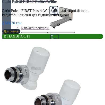
Carlo Poletti FIRST Piastre Withe
Carlo Poletti FIRST Piastre Withe білі радіаторні біноклі.
Радіаторні біноклі для підключення дизай..
2 616.20 грн.
Клімаконвектори
До кошика
В НАЯВНОСТІ
Кутові та радіусні
Найпотужніші