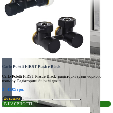
Carlo Poletti FIRST Piastre Black
Carlo Poletti FIRST Piastre Black радіаторні вузли чорного
кольору. Радіаторині біноклі для п..
3 143.05 грн.
До кошика
В НАЯВНОСТІ