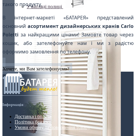
такого продукту.
У вигляді полиці
В інтернет-маркеті «БАТАРЕЯ» представлений
основний
асортимент дизайнерських кранів Carlo
Poletti
за найкращими цінами! Замовте товар через
кошик, або зателефонуйте нам і ми з радістю
оформимо замовлення по телефону.
Хочете, ми Вам зателефонуємо?
Інформація
Доставка і оплата
Політика безпеки
Умови обміну та повернення товару