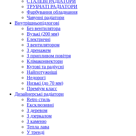
СТАЛЕВІ РАДІАТОРИ
ТРУБЧАТІ РАДІАТОРИ
Фарбування обладнання
Чавунні радіатори
Внутрішньопідлогові
Без вентилятора
Вузькі (200 мм)
Електричні
З вентилятором
З дренажем
З припливом повітря
Клімаконвектори
Кутові та радіусні
Найпотужніші
Недорогі
Низькі (до 70 мм)
Преміум класс
Дизайнерські радіатори
Retro стиль
Ексклюзивні
З деревом
З дзеркалом
З каменю
Тепла лава
У тренді