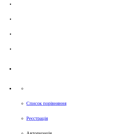
Магазин
Партнерам
Новини
Контакти
Список порівняння
Реєстрація
Авторизація