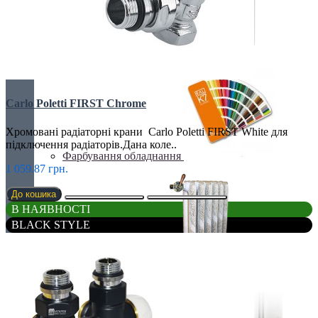
ТРУБЧАТІ РАДІАТОРИ
Carlo Poletti FIRST Chrome
Хромовані радіаторні крани Carlo Poletti FIRST White для
підключення радіаторів.Дана коле..
Фарбування обладнання
1 059.87 грн.
До кошика
В НАЯВНОСТІ
BLACK STYLE
Чавунні радіатори