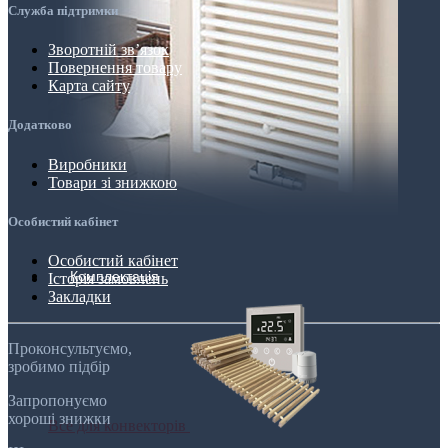
Служба підтримки
Зворотній зв’язок
Повернення товару
Карта сайту
Додатково
Виробники
Товари зі знижкою
Особистий кабінет
Особистий кабінет
Комплектація
Історія замовлень
Закладки
Проконсультуємо,
зробимо підбір
Запропонуємо
хороші знижки
Все для конвекторів