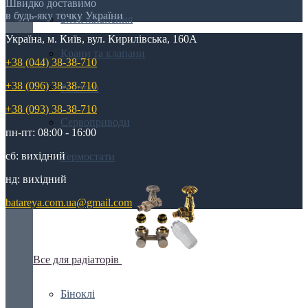
Швидко доставимо
в будь-яку точку України
Блок живлення
Україна, м. Київ, вул. Кирилівська, 160А
Крани та клапани
+38 (044) 38-38-710
+38 (096) 38-38-710
Решітки
+38 (093) 38-38-710
Сервоприводи
пн-пт: 08:00 - 16:00
сб: вихідний
Термостати
нд: вихідний
batareya.com.ua@gmail.com
Все для радіаторів
Біноклі