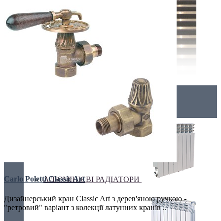
Радіатори
Carlo Poletti Classic Art
АЛЮМІНІЄВІ РАДІАТОРИ
Дизайнерський кран Classic Art з дерев'яною ручкою -
"ретровий" варіант з колекції латунних кранів ..