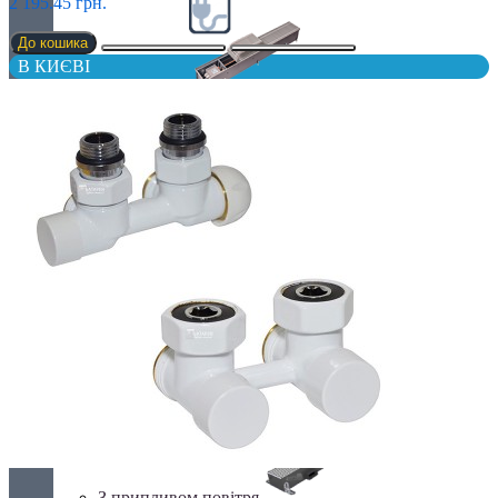
2 195.45 грн.
До кошика
В КИЄВІ
Електричні
З вентилятором
З дренажем
З припливом повітря