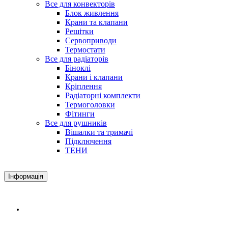
Все для конвекторів
Блок живлення
Крани та клапани
Решітки
Сервоприводи
Термостати
Все для радіаторів
Біноклі
Крани і клапани
Кріплення
Радіаторні комплекти
Термоголовки
Фітинги
Все для рушників
Вішалки та тримачі
Підключення
ТЕНИ
Інформація
Доставка і оплата