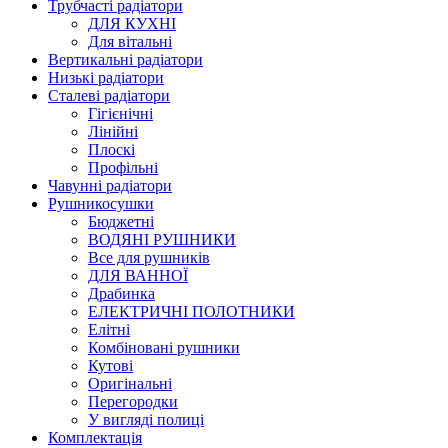
Трубчасті радіатори
ДЛЯ КУХНІ
Для вітальні
Вертикальні радіатори
Низькі радіатори
Сталеві радіатори
Гігієнічні
Лінійні
Плоскі
Профільні
Чавунні радіатори
Рушникосушки
Бюджетні
ВОДЯНІ РУШНИКИ
Все для рушників
ДЛЯ ВАННОЇ
Драбинка
ЕЛЕКТРИЧНІ ПОЛОТНИКИ
Елітні
Комбіновані рушники
Кутові
Оригінальні
Перегородки
У вигляді полиці
Комплектація