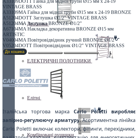
A33109DOTT Гайка для мідної труби Ø15 мм x 24-19
VINTAGE BRASS
A33109MA Гайка для мідної труби Ø15 мм x 24-19 BRONZE
A51204DOTT Заглушка Ø1/2" VINTAGE BRASS
A51204MA Заглушка BRONZE Ø1/2"
Драбинка
A67104MA Накладка декоративна BRONZE Ø15 мм
ARTISTIC
V04004MA Повітровідвідник ручний BRONZE Ø1/2"
V05204DOTT Повітровідвідник Ø1/2" VINTAGE BRASS
До кошика
ЕЛЕКТРИЧНІ ПОЛОТНИКИ
Елітні
Італійська торгова марка
Carlo Poletti виробляє
запірно-регулюючу арматуру
. Асортиментна лінійка
Carlo Poletti включає колектори, фітинги, перехідники,
Комбіновані рушники
радіаторні клапани, комплектацію для енергетичних,