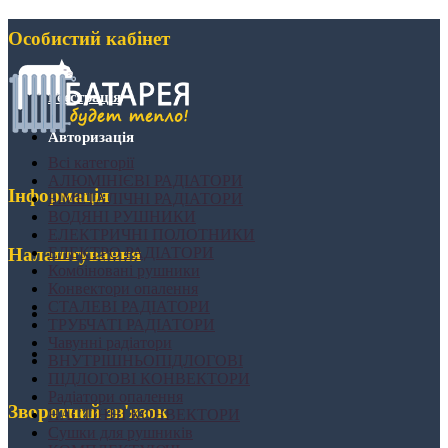
Особистий кабінет
Реєстрація
Авторизація
Всі категорії
АЛЮМІНІЄВІ РАДІАТОРИ
Інформація
БІМЕТАЛІЧНІ РАДІАТОРИ
ВОДЯНІ РУШНИКИ
ЕЛЕКТРИЧНІ ПОЛОТНИКИ
ЕЛЕКТРО РАДІАТОРИ
Налаштування
Комбіновані рушники
Конвектори опалення
СТАЛЕВІ РАДІАТОРИ
ТРУБЧАТІ РАДІАТОРИ
Чавунні радіатори
ВНУТРІШНЬОПІДЛОГОВІ
ПІДЛОГОВІ КОНВЕКТОРИ
Радіатори опалення
Зворотний зв'язок
НАСТІННІ КОНВЕКТОРИ
Сушки для рушників