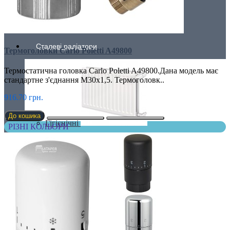
Низькі радіатори
Сталеві радіатори
Термоголовки Carlo Poletti A49800
Термостатична головка Carlo Poletti A49800.Дана модель має
стандартне з'єднання М30х1,5. Термоголовк..
916.70 грн.
До кошика
Гігієнічні
РІЗНІ КОЛЬОРИ
Лінійні