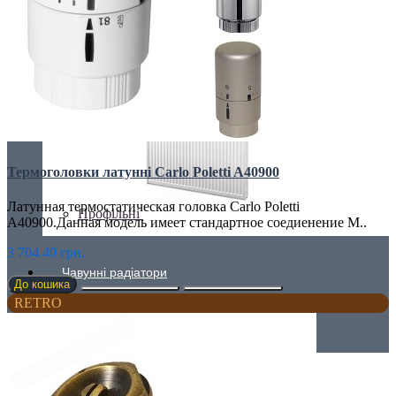
Плоскі
Термоголовки латунні Carlo Poletti A40900
Латунная термостатическая головка Carlo Poletti
Профільні
A40900.Данная модель имеет стандартное соедиенение М..
3 704.40 грн.
Чавунні радіатори
До кошика
RETRO
Рушникосушки