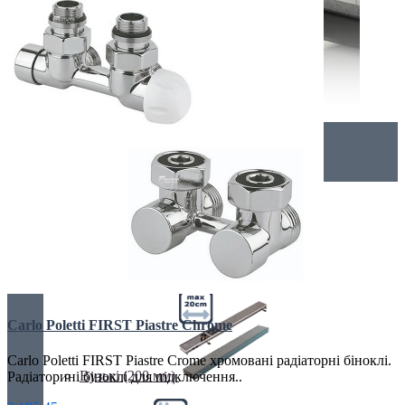
Внутрішньопідлогові
Без вентилятора
Carlo Poletti FIRST Piastre Chrome
Carlo Poletti FIRST Piastre Crome хромовані радіаторні біноклі.
Вузькі (200 мм)
Радіаторині біноклі для підключення..