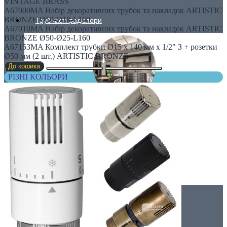
VINTAGE BRASS
A67000MA Набір декоративних трубок та накладок ARTISTIC
BRONZE Ø50-Ø18-L160
Трубчасті радіатори
A67010MA Набір декоративних трубок та накладок ARTISTIC
BRONZE Ø50-Ø25-L160
A67153MA Комплект трубки Ø15 x 140 мм x 1/2" З + розетки
Ø50 мм (2 шт.) ARTISTIC BRONZE
До кошика
РІЗНІ КОЛЬОРИ
ДЛЯ КУХНІ
Для вітальні
Вертикальні радіатори