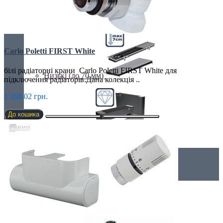
Недорогі
Carlo Poletti FIRST White
білі радіаторні крани Carlo Poletti FIRST White для
Низькі (до 70 мм)
підключення радіаторів.Дана колекція ..
1 168.02 грн.
До кошика
Преміум класс
Дизайнерські радіатори