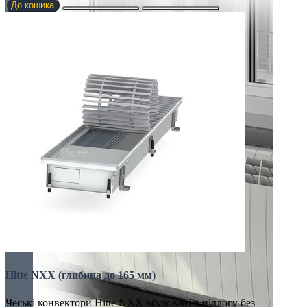
До кошика
Hitte NXX (глибина до 165 мм)
Чеські конвектори Hitte NXX вбудовані в підлогу без