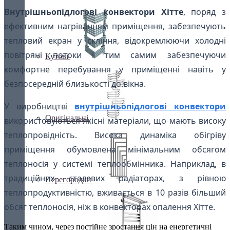
Внутрішньопідлогові конвектори Хітте
, поряд з
ефективним нагріванням приміщення, забезпечують
тепловий екран у скління, відокремлюючи холодні
повітряні потоки і тим самим забезпечуючи
Кутові
комфортне перебування у приміщенні навіть у
безпосередній близькості до вікна.
У виробництві
внутрішньопідлогові конвектори
Оригінальні
використовуються якісні матеріали, що мають високу
теплопровідність. Висока динаміка обігріву
приміщення обумовлена ​​мінімальним обсягом
теплоносія у системі теплообмінника. Наприклад, в
традиційних сталевих радіаторах, з рівною
Перегородки
теплопродуктивністю, вживається в 10 разів більший
обсяг теплоносія, ніж в конвекторах опалення Хітте.
Таким чином, через постійне зростання цін на енергетичні