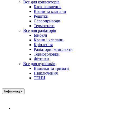
Все для конвекторів
Блок живлення
Крани та клапани
Решітки
Сервоприводи
Термостати
Все для радіаторів
Біноклі
Крани і клапани
Кріплення
Радіаторні комплекти
Термоголовки
Фітинги
Все для рушників
Вішалки та тримачі
Підключення
ТЕНИ
Інформація
Доставка і оплата