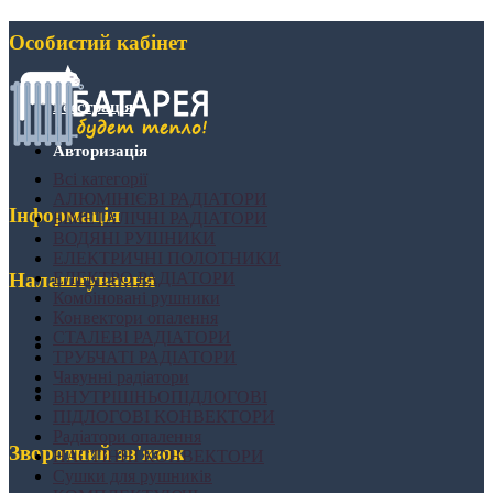
Особистий кабінет
Реєстрація
Авторизація
Всі категорії
АЛЮМІНІЄВІ РАДІАТОРИ
Інформація
БІМЕТАЛІЧНІ РАДІАТОРИ
ВОДЯНІ РУШНИКИ
ЕЛЕКТРИЧНІ ПОЛОТНИКИ
ЕЛЕКТРО РАДІАТОРИ
Налаштування
Комбіновані рушники
Конвектори опалення
СТАЛЕВІ РАДІАТОРИ
ТРУБЧАТІ РАДІАТОРИ
Чавунні радіатори
ВНУТРІШНЬОПІДЛОГОВІ
ПІДЛОГОВІ КОНВЕКТОРИ
Радіатори опалення
Зворотний зв'язок
НАСТІННІ КОНВЕКТОРИ
Сушки для рушників