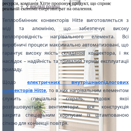
ресурси, компанія Хітте пропонує продукт, що сприяє
У вигляді полиці
реальній економії енерговитрат на опалення.
Теплообмінник конвекторів Hitte виготовляється з
міді та алюмінію, що забезпечує високу
теплопровідність нагрівального елемента. Всі
виробничі процеси максимально автоматизовані, що
гарантує високу якість складання конвектора, і як
наслідок – надійність та тривалий термін експлуатації
приладу.
Щодо
електричних внутрішньопідлогових
конвекторів Hitte
, то в них нагрівальним елементом
служить спеціальна спіраль, уздовж якої
розташовуються вентилятори. вся конструкція
закрита спеціальним корпусам із штампованою
сіткою для конвекції повітря.