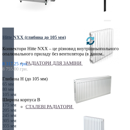
ЕЛЕКТРО РАДІАТОРИ
Hitte NXX (глибина до 105 мм)
Конвектори Hitte NXX – це різновид внутрішньопольного
опалювального приладу без вентилятора (в даном..
РАДІАТОРИ ДЛЯ ЗАМІНИ
8 317.25 грн.
8 755.00 грн.
Глибина H (до 105 мм)
65 мм
80 мм
105 мм
Ширина корпуса B
175 мм
СТАЛЕВІ РАДІАТОРИ
205 мм
245 мм
305 мм
355 мм