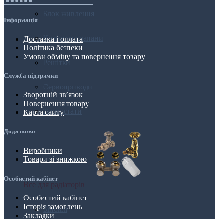
Блок живлення
Інформація
Крани та клапани
Доставка і оплата
Політика безпеки
Умови обміну та повернення товару
Решітки
Служба підтримки
Сервоприводи
Зворотній зв’язок
Повернення товару
Термостати
Карта сайту
Додатково
Виробники
Товари зі знижкою
Особистий кабінет
Все для радіаторів
Особистий кабінет
Історія замовлень
Біноклі
Закладки