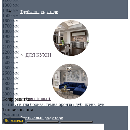
1300 мм
1400 мм
Трубчасті радіатори
1500 мм
1600 мм
1700 мм
1800 мм
1900 мм
2000 мм
2100 мм
2200 мм
ДЛЯ КУХНІ
2300 мм
2400 мм
2500 мм
2600 мм
2700 мм
2800 мм
2900 мм
3000 мм
Для вітальні
Колір решітки
Сатин, світла бронза, темна бронза / дуб, ясень, бук
Тип виконання
Рулонна
Вертикальні радіатори
До кошика