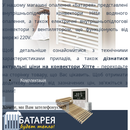
У нашому магазині опалення «Батарея» представлені
внутрішньопідлогові конвектори Hitte водяного
опалення, а також електричні внутрішньопідлогові
конвектори з вентилятором, що функціонують від
мережі 220V.
Щоб детальніше ознайомитися з технічними
характеристиками приладів, а також
дізнатися
актуальні ціни на конвектори Хітте
– переходьте
на сторінку товару, що Вас цікавить. Щоб отримати
Комплектація
додаткову знижку від зазначених цін, зв'яжіться з
нами!
Хочете, ми Вам зателефонуємо?
Все для конвекторів