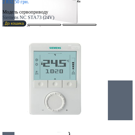
2 832.50 грн.
Модель сервоприводу
Siemens NC STA73 (24V)
До кошика
Плоскі
Профільні
Чавунні радіатори
Рушникосушки