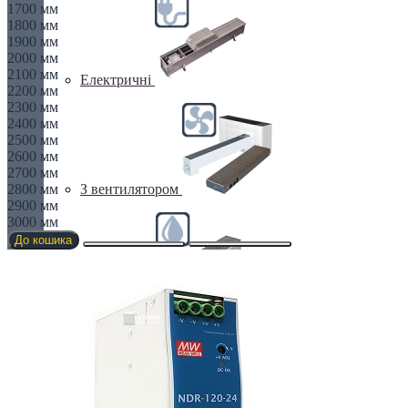
1700 мм
1800 мм
1900 мм
2000 мм
2100 мм
Електричні
2200 мм
2300 мм
2400 мм
2500 мм
2600 мм
2700 мм
2800 мм
З вентилятором
2900 мм
3000 мм
До кошика
З дренажем
З припливом повітря