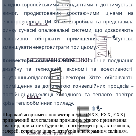
західно-європейськими стандартами і дотримується
вимог, продиктованих зростаючими цінами на
електроенергію. ТМ Хітте розробила та представила
Драбинка
ринку сучасні опалювальні системи, що дозволяють
ефективно обігрівати приміщення та суттєво
зменшувати енерговитрати при цьому.
Конвектори опалення Hitte
- органічне поєднання
ЕЛЕКТРИЧНІ ПОЛОТНИКИ
дизайну та технологій, економії та ефективності.
Внутрішньопідлогові конвектори Хітте обігрівають
приміщення за допомогою конвекційних процесів –
постійної циркуляції холодного та теплого повітря
Елітні
крізь теплообмінник приладу.
Широкий асортимент конвекторів Hitte (NXX, FXX, EXX)
призначений для опалення приміщень різного призначення:
квартир, приватних будинків, торгових центрів, автосалонів,
галерей, готелів та інших інтер'єрів з панорамним склінням.
Комбіновані рушники