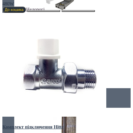
480W
Недорогі
До кошика
Низькі (до 70 мм)
Преміум класс
Дизайнерські радіатори
Комплект підключення Hitte