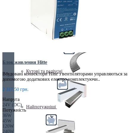
Клімаконвектори
Блок живлення Hitte
Кутові та радіусні
Вбудовані конвектори Hitte з вентиляторами управляються за
допомогою додаткових електро комплектуючи..
2 317.50 грн.
Напруга
24V (DC)
Найпотужніші
Потужність
36W
45W
120W
240W