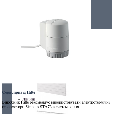
Низькі радіатори
Сталеві радіатори
Гігієнічні
Сервопривід Hitte
Лінійні
Виробник Hitte рекомендує використовувати електротермічні
сервомотори Siemens STA73 в системах із вн..