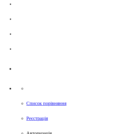
Магазин
Партнерам
Новини
Контакти
Список порівняння
Реєстрація
Авторизація