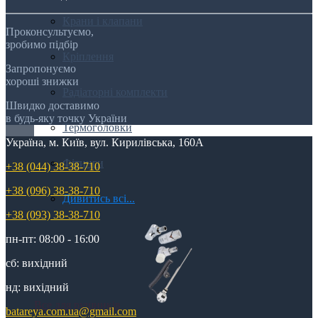
Крани і клапани
Проконсультуємо,
зробимо підбір
Кріплення
Запропонуємо
хороші знижки
Радіаторні комплекти
Швидко доставимо
в будь-яку точку України
Термоголовки
Україна, м. Київ, вул. Кирилівська, 160А
Фітинги
+38 (044) 38-38-710
+38 (096) 38-38-710
Дивитись всі...
+38 (093) 38-38-710
пн-пт: 08:00 - 16:00
сб: вихідний
нд: вихідний
Все для рушників
batareya.com.ua@gmail.com