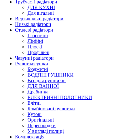
Трубчасті радіатори
ДЛЯ КУХНІ
Для вітальні
Вертикальні радіатори
Низькі радіатори
Сталеві радіатори
Гігієнічні
Лінійні
Плоскі
Профільні
Чавунні радіатори
Рушникосушки
Бюджетні
ВОДЯНІ РУШНИКИ
Все для рушників
ДЛЯ ВАННОЇ
Драбинка
ЕЛЕКТРИЧНІ ПОЛОТНИКИ
Елітні
Комбіновані рушники
Кутові
Оригінальні
Перегородки
У вигляді полиці
Комплектація