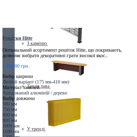
З дзеркалом
Решітки Hitte
З каменю
Оптимальний асортимент решіток Hitte, що покривають,
дозволяє вибрати декоративні грати високої якос..
1 854.00 грн.
Вибір ширини
Любий варіант (175 мм-410 мм)
Тепла лава
Матеріал ламелей
Анодований алюміній / дерево
Вибір довжини
500 мм
750 мм
800 мм
900 мм
1000 мм
У тренді
1100 мм
1200 мм