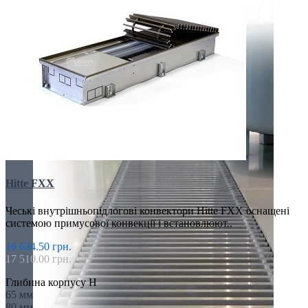
Hitte FXX
Чеські внутрішньопідлогові конвектори Hitte FXX оснащені
системою примусової конвекції і встановлюют..
16 634.50 грн.
17 510.00 грн.
Глибина корпусу H
65 мм
80 мм