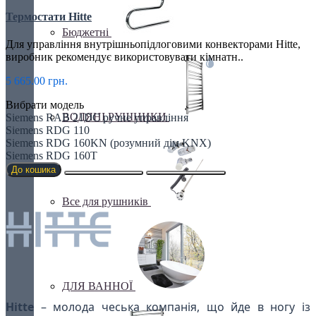
Термостати Hitte
Бюджетні
Для управління внутрішньопідлоговими конвекторами Hitte,
виробник рекомендує використовувати кімнатн..
5 665.00 грн.
Вибрати модель
ВОДЯНІ РУШНИКИ
Siemens RAB 21DC ручне управління
Siemens RDG 110
Siemens RDG 160KN (розумний дім KNX)
Siemens RDG 160T
До кошика
Все для рушників
ДЛЯ ВАННОЇ
Hitte
– молода чеська компанія, що йде в ногу із