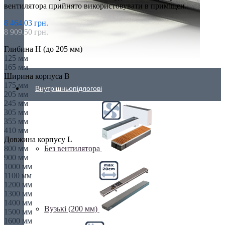
вентилятора прийнято використовувати в приміщен..
8 464.03 грн.
8 909.50 грн.
Глибина H (до 205 мм)
125 мм
165 мм
Ширина корпуса B
175 мм
Внутрішньопідлогові
205 мм
245 мм
305 мм
355 мм
410 мм
Довжина корпусу L
800 мм
Без вентилятора
900 мм
1000 мм
1100 мм
1200 мм
1300 мм
1400 мм
Вузькі (200 мм)
1500 мм
1600 мм