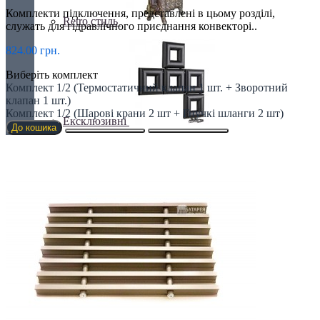
Комплекти підключення, представлені в цьому розділі,
Retro стиль
служать для гідравлічного приєднання конвекторі..
824.00 грн.
Виберіть комплект
Комплект 1/2 (Термостатичний клапан 1 шт. + Зворотний
клапан 1 шт.)
Комплект 1/2 (Шарові крани 2 шт + Гнучкі шланги 2 шт)
Ексклюзивні
До кошика
З деревом