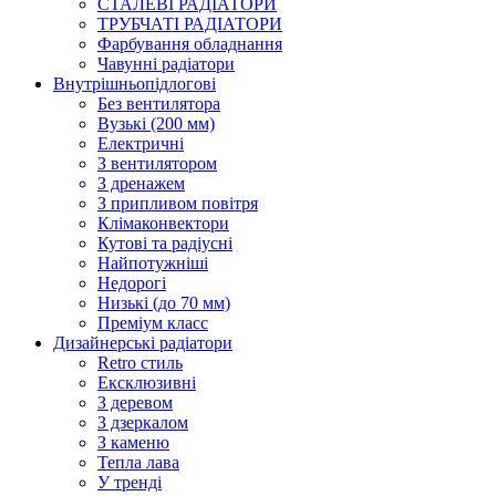
СТАЛЕВІ РАДІАТОРИ
ТРУБЧАТІ РАДІАТОРИ
Фарбування обладнання
Чавунні радіатори
Внутрішньопідлогові
Без вентилятора
Вузькі (200 мм)
Електричні
З вентилятором
З дренажем
З припливом повітря
Клімаконвектори
Кутові та радіусні
Найпотужніші
Недорогі
Низькі (до 70 мм)
Преміум класс
Дизайнерські радіатори
Retro стиль
Ексклюзивні
З деревом
З дзеркалом
З каменю
Тепла лава
У тренді