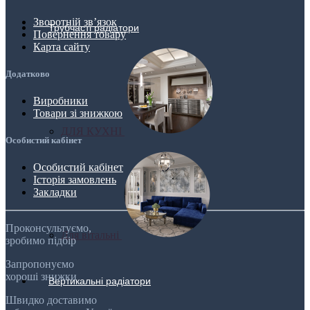
Зворотній зв’язок
Трубчасті радіатори
Повернення товару
Карта сайту
Додатково
Виробники
Товари зі знижкою
ДЛЯ КУХНІ
Особистий кабінет
Особистий кабінет
Історія замовлень
Закладки
Проконсультуємо,
Для вітальні
зробимо підбір
Запропонуємо
хороші знижки
Вертикальні радіатори
Швидко доставимо