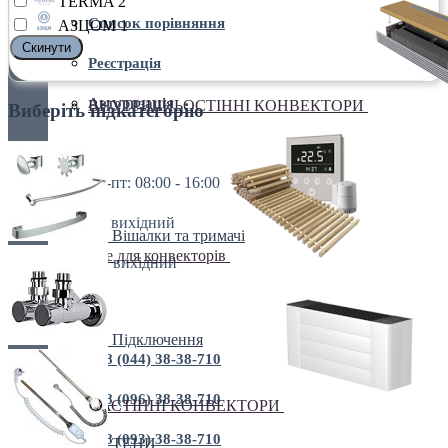
TERMA
2
Список порівняння
АЗЦОМ
1
Cкинути
Реєстрація
Авторизація
ВНУТРІШНЬОСТІННІ КОНВЕКТОРИ
Виберіть підкатегорію
пн-пт: 08:00 - 16:00
пн-пт: 08:00 - 16:00
сб: вихідний
Вішалки та тримачі
Все для конвекторів
нд: вихідний
+38 (044) 38-38-710
Підключення
+38 (044) 38-38-710
+38 (096) 38-38-710
НАСТІННІ КОНВЕКТОРИ
+38 (093) 38-38-710
ТЕНИ