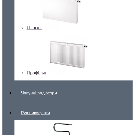
Плоскі
Профільні
Чавунні радіатори
Рушникосушки