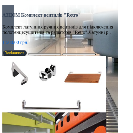
АЗЦОМ Комплект вентилів "Retro"
Комплект латунних ручних вентилів для підключення
полотенцесушителів та радіаторів "Retro".Латунні р..
1 500.00 грн.
Закінчився