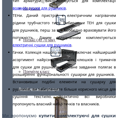
тип арматури використовується для комплектації
водяних сушки для рушників
.
Недорогі
ТЕНи. Даний пристрій є електричним нагрівачем
рідини трубчастого типу. Вибираючи ТЕН для сушки
для рушників, перш за все необхідно враховувати його
потужність. Даним обладнанням комплектуються
Низькі (до 70 мм)
електричні сушки для рушників
.
Гачки. Колекція нашого магазину включає найширший
асортимент найрізноманітніших клюшків і тримачів
для сушки для рушників. Основне завдання полягає в
Преміум класс
розширенні функціональності сушарки для рушників.
Встановивши подібні елементи на сушарку для
рушників, ви забезпечуєте більше корисного місця для
Дизайнерські радіатори
сушіння текстилю. Практично всі виробники
пропонують власний набір гачків та власників.
Ми пропонуємо
купити комплектуючі для сушки