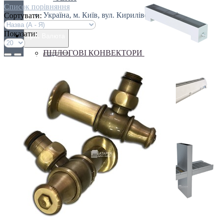
Список порівняння
Україна, м. Київ, вул. Кирилівська, 160А
Сортувати:
Показати:
грн.
Валюта
ПІДЛОГОВІ КОНВЕКТОРИ
€ Euro
грн. Гривна
Українська
Russian
Українська
ПЛІНТУСНІ КОНВЕКТОРИ
СПЕЦІАЛЬНІ КОНВЕКТОРИ