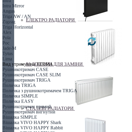
Intra
Intra Mirror
Angus
Triga AW / AN
ЕЛЕКТРО РАДІАТОРИ
Zigzag
Triga Horizontal
Alex
Pola
Poc
Jade-M
Tytus
Lima
РАДІАТОРИ ДЛЯ ЗАМІНИ
Вид утримувача TERMA
Рушникотримач CASE
Рушникотримач CASE SLIM
Рушникотримач TRIGA
Поличка TRIGA
Поличка з рушникотримачем TRIGA
Поличка SIMPLE
Поличка EASY
Рушникотримач прямий
СТАЛЕВІ РАДІАТОРИ
Рушникотримач вигнутий
Вішалка SIMPLE
Вішалка VIVO HAPPY Shark
Вішалка VIVO HAPPY Rabbit