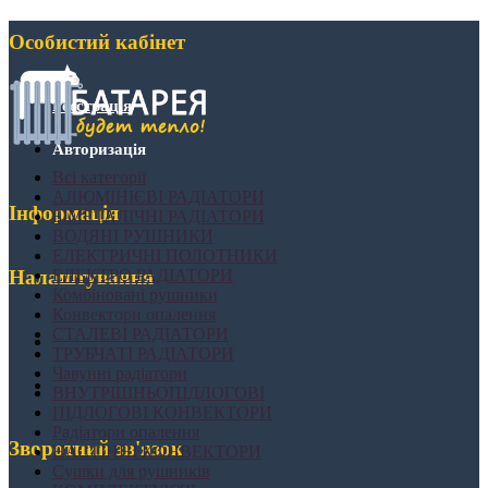
Особистий кабінет
Реєстрація
Авторизація
Всі категорії
АЛЮМІНІЄВІ РАДІАТОРИ
Інформація
БІМЕТАЛІЧНІ РАДІАТОРИ
ВОДЯНІ РУШНИКИ
ЕЛЕКТРИЧНІ ПОЛОТНИКИ
ЕЛЕКТРО РАДІАТОРИ
Налаштування
Комбіновані рушники
Конвектори опалення
СТАЛЕВІ РАДІАТОРИ
ТРУБЧАТІ РАДІАТОРИ
Чавунні радіатори
ВНУТРІШНЬОПІДЛОГОВІ
ПІДЛОГОВІ КОНВЕКТОРИ
Радіатори опалення
Зворотний зв'язок
НАСТІННІ КОНВЕКТОРИ
Сушки для рушників