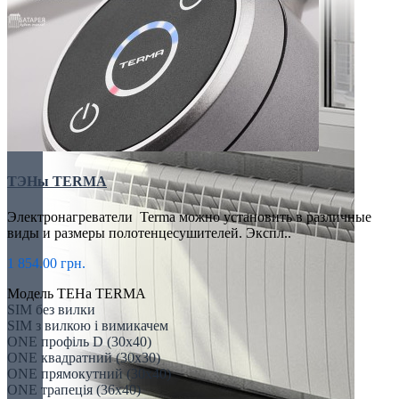
ТЭНы TERMA
Электронагреватели Terma можно установить в различные
виды и размеры полотенцесушителей. Экспл..
1 854.00 грн.
Модель ТЕНа TERMA
SIM без вилки
SIM з вилкою і вимикачем
ONE профіль D (30х40)
ONE квадратний (30х30)
ONE прямокутний (30х40)
ONE трапеція (36х40)