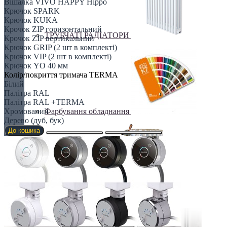
Вішалка VIVO HAPPY Hippo
Крючок SPARK
Крючок KUKA
Крочок ZIP горизонтальний
ТРУБЧАТІ РАДІАТОРИ
Крочок ZIP вертикальний
Крючок GRIP (2 шт в комплекті)
Крючок VIP (2 шт в комплекті)
Крючок YO 40 мм
Колір/покриття тримача TERMA
Білий
Палітра RAL
Палітра RAL +TERMA
Фарбування обладнання
Хромований
Дерево (дуб, бук)
До кошика
Чавунні радіатори