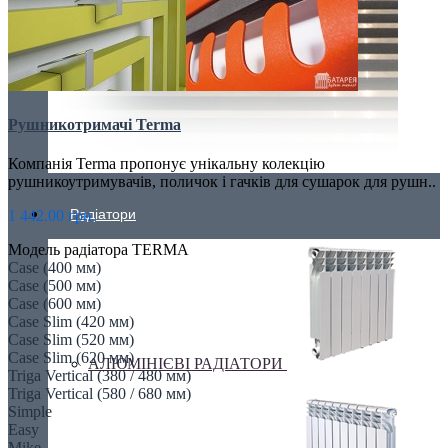
Рушникотримачі Terma
Компанія Terma пропонує унікальну колекцію
рушникоутримувачів, поличок і гачків для сушарок для рушн..
Радіатори
1 442.00 грн.
Модель радіатора TERMA
Case (400 мм)
Case (500 мм)
Case (600 мм)
Case Slim (420 мм)
Case Slim (520 мм)
Case Slim (620 мм)
АЛЮМІНІЄВІ РАДІАТОРИ
Triga Vertical (380 / 480 мм)
Triga Vertical (580 / 680 мм)
Simple
Easy
Mike