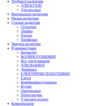
Трубчасті радіатори
ДЛЯ КУХНІ
Для вітальні
Вертикальні радіатори
Низькі радіатори
Сталеві радіатори
Гігієнічні
Лінійні
Плоскі
Профільні
Чавунні радіатори
Рушникосушки
Бюджетні
ВОДЯНІ РУШНИКИ
Все для рушників
ДЛЯ ВАННОЇ
Драбинка
ЕЛЕКТРИЧНІ ПОЛОТНИКИ
Елітні
Комбіновані рушники
Кутові
Оригінальні
Перегородки
У вигляді полиці
Комплектація