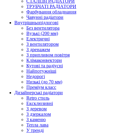
СТАЛЕВІ РАДІАТОРИ
ТРУБЧАТІ РАДІАТОРИ
Фарбування обладнання
Чавунні радіатори
Внутрішньопідлогові
Без вентилятора
Вузькі (200 мм)
Електричні
З вентилятором
З дренажем
З припливом повітря
Клімаконвектори
Кутові та радіусні
Найпотужніші
Недорогі
Низькі (до 70 мм)
Преміум класс
Дизайнерські радіатори
Retro стиль
Ексклюзивні
З деревом
З дзеркалом
З каменю
Тепла лава
У тренді