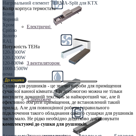
Нагрівальний елемент TERMA-Split для KTX
Колір корпуса термостата
Білий
Чорний
Хром
Електричні
Срібло
Золото
RAL
Потужність ТЕНа
120-1000W
120-1200W
120-800W
З вентилятором
1000-1500W
нема
До кошика
Сушки для рушників - це звичні вироби для приміщення
сучасної ванної кімнати. З їх допомогою можна не тільки
висушити домашній текстиль за найкоротший час, але й
З дренажем
ефективно обігріти приміщення, де встановлений такий
прилад. Але для повноцінної роботи і правильного
підключення такого обладнання самого сушарки для рушників
часто мало. Не рідко необхідно додатково докуповувати
комплектуючі до сушки для рушників
.
Асортимент магазину опалення Батарея
З припливом повітря