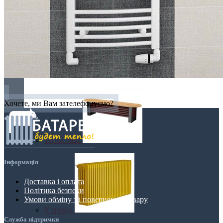
З дзеркалом
З каменю
Хочете, ми Вам зателефонуємо?
Тепла лава
Інформація
Доставка і оплата
Політика безпеки
Умови обміну та повернення товару
У тренді
Служба підтримки