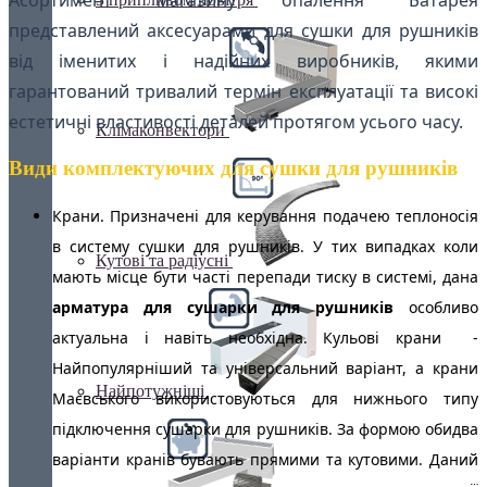
представлений аксесуарами для сушки для рушників
від іменитих і надійних виробників, якими
гарантований тривалий термін експлуатації та високі
естетичні властивості деталей протягом усього часу.
Клімаконвектори
Види комплектуючих для сушки для рушників
Крани. Призначені для керування подачею теплоносія
в систему сушки для рушників. У тих випадках коли
Кутові та радіусні
мають місце бути часті перепади тиску в системі, дана
арматура для сушарки для рушників
особливо
актуальна і навіть необхідна. Кульові крани -
Найпопулярніший та універсальний варіант, а крани
Найпотужніші
Маєвського використовуються для нижнього типу
підключення сушарки для рушників. За формою обидва
варіанти кранів бувають прямими та кутовими. Даний