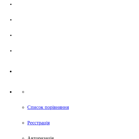
Магазин
Партнерам
Новини
Контакти
Список порівняння
Реєстрація
Авторизація