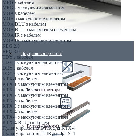
MEG з кабелем
MEG з маскуючим елементом
MOA з кабелем
MOA з маскуючим елементом
MOA BLU з кабелем
MOA BLU з маскуючим елементом
MOA IR з кабелем
MOA IR з маскуючим елементом
REG 2.0
REG 3.0
Внутрішньопідлогові
TDY з кабелем
TDY з маскуючим елементом
DRY з кабелем
DRY з маскуючим елементом
KTX-1 з кабелем
KTX-1 з маскуючим елементом
KTX-2 з кабелем
Без вентилятора
KTX-2 з маскуючим елементом
KTX-3 з кабелем
KTX-3 з маскуючим елементом
KTX-4 з кабелем
KTX-4 з маскуючим елементом
KTX-4 BLU з кабелем
Вузькі (200 мм)
Пульт управління DTIR для KTX-4
Пульт управління TTIR для KTX-4