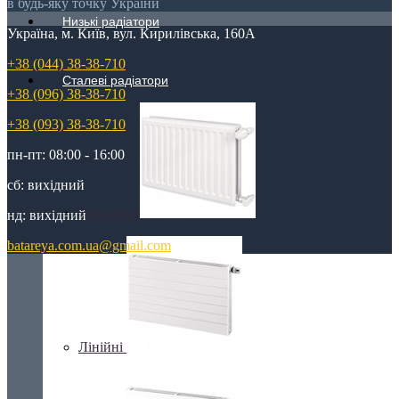
в будь-яку точку України
Низькі радіатори
Україна, м. Київ, вул. Кирилівська, 160А
+38 (044) 38-38-710
Сталеві радіатори
+38 (096) 38-38-710
+38 (093) 38-38-710
пн-пт: 08:00 - 16:00
сб: вихідний
Гігієнічні
нд: вихідний
batareya.com.ua@gmail.com
Лінійні