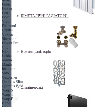
Fiona
Dexter
Lena
БІМЕТАЛІЧНІ РАДІАТОРИ
Domi
Vivo
Diamond
Crystal
Cyklon
Sherwood
Dexter Pro
City
Все для радіаторів
Kioto
Lukka
Marlin
Mantis
Incorner
Solo
Outcorner
Quadrus Slim
Quardus Bold
Дизайнерські
Warp S
Warp T
Warp Bold
Bone