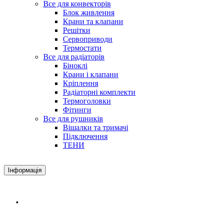
Все для конвекторів
Блок живлення
Крани та клапани
Решітки
Сервоприводи
Термостати
Все для радіаторів
Біноклі
Крани і клапани
Кріплення
Радіаторні комплекти
Термоголовки
Фітинги
Все для рушників
Вішалки та тримачі
Підключення
ТЕНИ
Інформація
Доставка і оплата