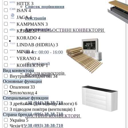
HITTE
3
Список порівняння
ISAN
4
JAGA
4
Реєстрація
KAMPMANN
3
Авторизація
ВНУТРІШНЬОСТІННІ КОНВЕКТОРИ
KERMI
3
KORADO
4
пн-пт: 08:00 - 16:00
LINDAB (HIDRIA)
3
MINIB
4
пн-пт: 08:00 - 16:00
VERANO
4
сб: вихідний
КОНВЕКТОР
1
Вид конвектора
Все для конвекторів
нд: вихідний
Внутрішньопідлогові
34
Основные функции
Опалення
33
+38 (044) 38-38-710
Тепло/холод
4
Специальные функции
+38 (044) 38-38-710
З дренажем (для відводу вологи)
6
З підводом повітря (вентиляція)
1
+38 (096) 38-38-710
Страна бренда
НАСТІННІ КОНВЕКТОРИ
Україна
5
+38 (093) 38-38-710
Чехія
15