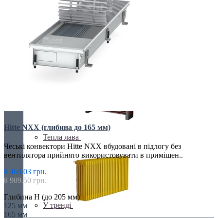
З дзеркалом
З каменю
Hitte NXX (глибина до 165 мм)
Тепла лава
Чеські конвектори Hitte NXX вбудовані в підлогу без
вентилятора прийнято використовувати в приміщен..
8 464.03 грн.
8 909.50 грн.
Глибина H (до 205 мм)
У тренді
125 мм
165 мм