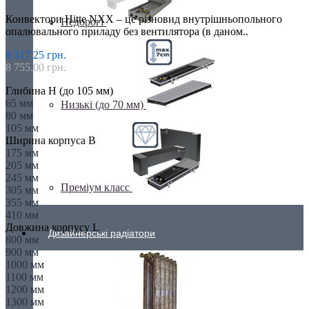
Конвектори Hitte NXX – це різновид внутрішньопольного
Недорогі
опалювального приладу без вентилятора (в даном..
8 317.25 грн.
8 755.00 грн.
Глибина H (до 105 мм)
65 мм
Низькі (до 70 мм)
80 мм
105 мм
Ширина корпуса B
175 мм
205 мм
245 мм
Преміум класс
305 мм
355 мм
410 мм
Довжина корпусу L
Дизайнерські радіатори
800 мм
900 мм
1000 мм
1100 мм
1200 мм
1300 мм