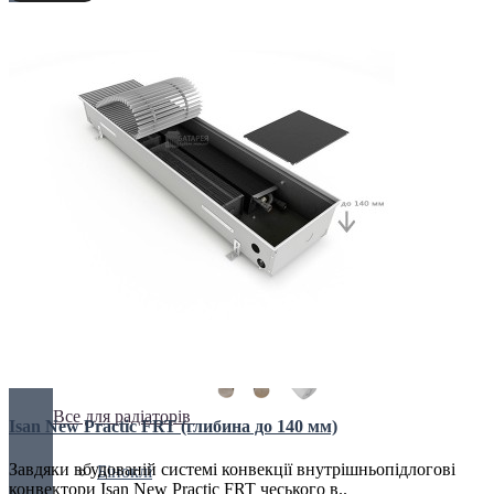
Блок живлення
Крани та клапани
Решітки
Сервоприводи
Термостати
Все для радіаторів
Isan New Practic FRT (глибина до 140 мм)
Завдяки вбудованій системі конвекції внутрішньопідлогові
Біноклі
конвектори Isan New Practic FRT чеського в..