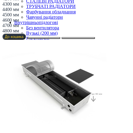
СТАЛЕВІ РАДІАТОРИ
4300 мм
ТРУБЧАТІ РАДІАТОРИ
4400 мм
Фарбування обладнання
4500 мм
Чавунні радіатори
4600 мм
Внутрішньопідлогові
4700 мм
Без вентилятора
4800 мм
Вузькі (200 мм)
До кошика
Електричні
З вентилятором
З дренажем
З припливом повітря
Клімаконвектори
Кутові та радіусні
Найпотужніші
Недорогі
Низькі (до 70 мм)
Преміум класс
Дизайнерські радіатори
Retro стиль
Ексклюзивні
З деревом
З дзеркалом
З каменю
Тепла лава
У тренді