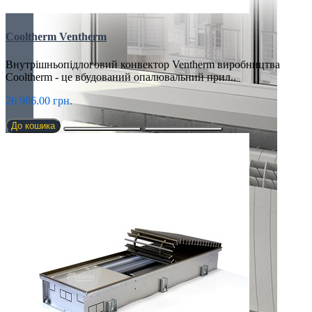
Cooltherm Ventherm
Внутрішньопідлоговий конвектор Ventherm виробництва
Cooltherm - це вбудований опалювальний прил..
26 986.00 грн.
До кошика