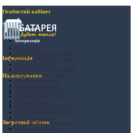
Особистий кабінет
Реєстрація
Авторизація
Всі категорії
АЛЮМІНІЄВІ РАДІАТОРИ
Інформація
БІМЕТАЛІЧНІ РАДІАТОРИ
ВОДЯНІ РУШНИКИ
ЕЛЕКТРИЧНІ ПОЛОТНИКИ
ЕЛЕКТРО РАДІАТОРИ
Налаштування
Комбіновані рушники
Конвектори опалення
СТАЛЕВІ РАДІАТОРИ
ТРУБЧАТІ РАДІАТОРИ
Чавунні радіатори
ВНУТРІШНЬОПІДЛОГОВІ
ПІДЛОГОВІ КОНВЕКТОРИ
Радіатори опалення
Зворотний зв'язок
НАСТІННІ КОНВЕКТОРИ
Сушки для рушників