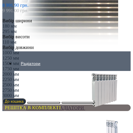
8 991.90 грн.
9 991.00 грн.
Вибір ширини
180 мм
295 мм
Вибір висоти
110 мм
Вибір довжини
1000 мм
1250 мм
1500 мм
Радіатори
1750 мм
2000 мм
2250 мм
2500 мм
2750 мм
3000 мм
До кошика
РЕШІТКА В КОМПЛЕКТІ
АЛЮМІНІЄВІ РАДІАТОРИ