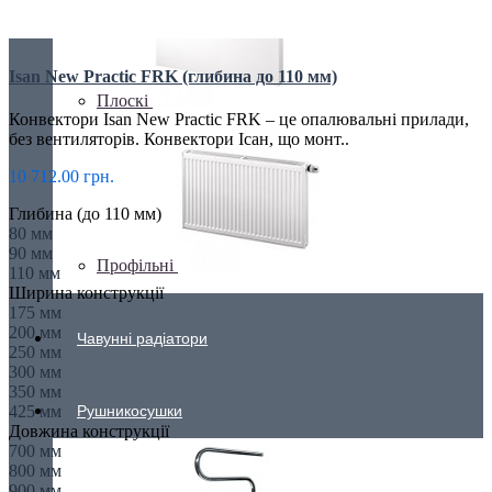
Isan New Practic FRK (глибина до 110 мм)
Плоскі
Конвектори Isan New Practic FRK – це опалювальні прилади,
без вентиляторів. Конвектори Ісан, що монт..
10 712.00 грн.
Глибина (до 110 мм)
80 мм
90 мм
Профільні
110 мм
Ширина конструкції
175 мм
200 мм
Чавунні радіатори
250 мм
300 мм
350 мм
Рушникосушки
425 мм
Довжина конструкції
700 мм
800 мм
900 мм