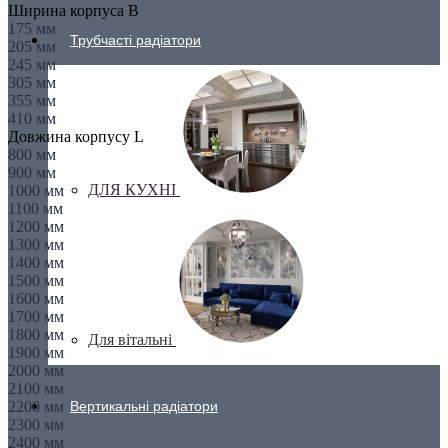
Ширина корпуса B
175 мм
Трубчасті радіатори
205 мм
245 мм
305 мм
355 мм
410 мм
Довжина корпусу L
800 мм
900 мм
ДЛЯ КУХНІ
1000 мм
1100 мм
1200 мм
1300 мм
1400 мм
1500 мм
1600 мм
1700 мм
1800 мм
Для вітальні
1900 мм
2000 мм
2100 мм
Вертикальні радіатори
2200 мм
2300 мм
2400 мм