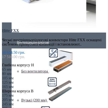
Hitte FXX
Чеські внутрішньопідлогові конвектори Hitte FXX оснащені
Внутрішньопідлогові
системою примусової конвекції і встановлюют..
16 634.50 грн.
17 510.00 грн.
Глибина корпусу H
65 мм
Без вентилятора
80 мм
105 мм
125 мм
165 мм
Ширина корпуса B
175 мм
205 мм
Вузькі (200 мм)
245 мм