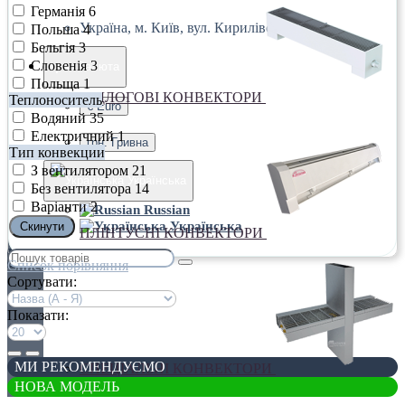
Германія
6
Україна, м. Київ, вул. Кирилівська, 160А
Польша
4
Бельгія
3
Словенія
3
грн.
Валюта
Польща
1
ПІДЛОГОВІ КОНВЕКТОРИ
Теплоноситель
€ Euro
Водяний
35
Електричний
1
грн. Гривна
Тип конвекции
З вентилятором
21
Українська
Без вентилятора
14
Варіанти
2
Russian
Українська
Cкинути
ПЛІНТУСНІ КОНВЕКТОРИ
Список порівняння
Сортувати:
Показати:
МИ РЕКОМЕНДУЄМО
СПЕЦІАЛЬНІ КОНВЕКТОРИ
НОВА МОДЕЛЬ