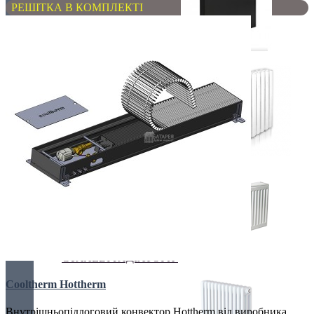
РЕШІТКА В КОМПЛЕКТІ
ЕЛЕКТРО РАДІАТОРИ
РАДІАТОРИ ДЛЯ ЗАМІНИ
СТАЛЕВІ РАДІАТОРИ
Cooltherm Hottherm
Внутрішньопідлоговий конвектор Hottherm від виробника