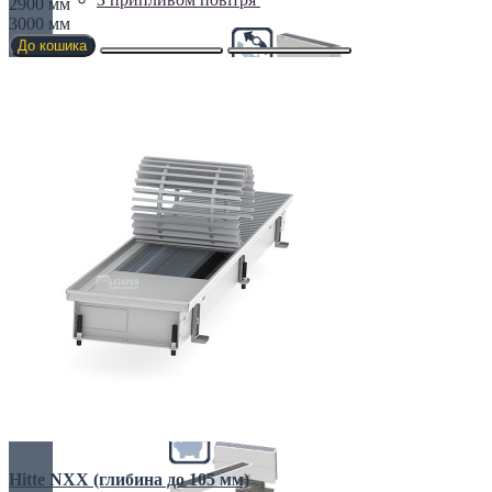
2900 мм
3000 мм
До кошика
Клімаконвектори
Кутові та радіусні
Найпотужніші
Hitte NXX (глибина до 105 мм)