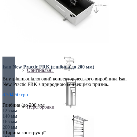
Кутові
Isan New Practic FRK (глибина до 200 мм)
Оригінальні
Внутрішньопідлоговий конвектор чеського виробника Isan
New Practic FRK з природною конвекцією призна..
8 394.50 грн.
Глибина (до 200 мм)
Перегородки
125 мм
140 мм
165 мм
200 мм
Ширина конструкції