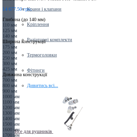
Крани і клапани
14 677.50 грн.
Глибина (до 140 мм)
Кріплення
110 мм
125 мм
140 мм
Радіаторні комплекти
Ширина конструкції
175 мм
200 мм
Термоголовки
250 мм
300 мм
425 мм
Фітинги
Довжина конструкції
700 мм
Дивитись всі...
800 мм
900 мм
1000 мм
1100 мм
1200 мм
1300 мм
1400 мм
1500 мм
1600 мм
Все для рушників
1700 мм