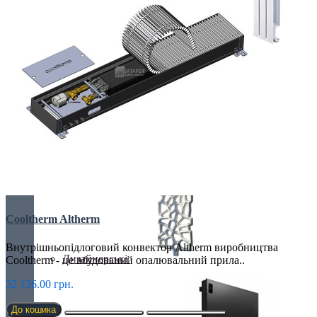
БІМЕТАЛІЧНІ РАДІАТОРИ
Все для радіаторів
Cooltherm Altherm
Внутрішньопідлоговий конвектор Altherm виробництва
Дизайнерські
Cooltherm - це вбудований опалювальний прила..
32 136.00 грн.
До кошика