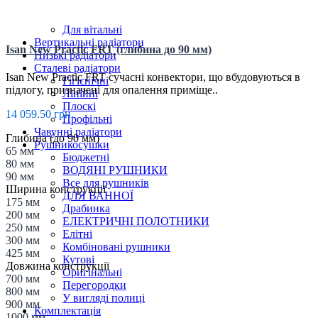
Трубчасті радіатори
ДЛЯ КУХНІ
Для вітальні
Вертикальні радіатори
Isan New Practic FRT (глибина до 90 мм)
Низькі радіатори
Сталеві радіатори
Isan New Practic FRT сучасні конвектори, що вбудовуються в
Гігієнічні
підлогу, призначені для опалення приміще..
Лінійні
Плоскі
14 059.50 грн.
Профільні
Чавунні радіатори
Глибина (до 90 мм)
Рушникосушки
65 мм
Бюджетні
80 мм
ВОДЯНІ РУШНИКИ
90 мм
Все для рушників
Ширина конструкції
ДЛЯ ВАННОЇ
175 мм
Драбинка
200 мм
ЕЛЕКТРИЧНІ ПОЛОТНИКИ
250 мм
Елітні
300 мм
Комбіновані рушники
425 мм
Кутові
Довжина конструкції
Оригінальні
700 мм
Перегородки
800 мм
У вигляді полиці
900 мм
Комплектація
1000 мм