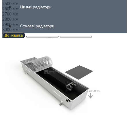
2500 мм
Низькі радіатори
2600 мм
2700 мм
2800 мм
2900 мм
Сталеві радіатори
3000 мм
До кошика
Гігієнічні
Лінійні