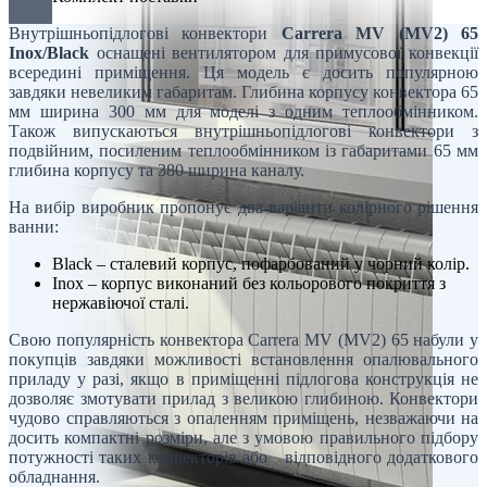
Внутрішньопідлогові конвектори
Carrera MV (MV2) 65
Inox/Black
оснащені вентилятором для примусової конвекції
всередині приміщення. Ця модель є досить популярною
завдяки невеликим габаритам. Глибина корпусу конвектора 65
мм ширина 300 мм для моделі з одним теплообмінником.
Також випускаються внутрішньопідлогові конвектори з
подвійним, посиленим теплообмінником із габаритами 65 мм
глибина корпусу та 380 ширина каналу.
На вибір виробник пропонує два варіанти колірного рішення
ванни:
Black – сталевий корпус, пофарбований у чорний колір.
Inox – корпус виконаний без кольорового покриття з
нержавіючої сталі.
Свою популярність конвектора Carrera MV (MV2) 65 набули у
покупців завдяки можливості встановлення опалювального
приладу у разі, якщо в приміщенні підлогова конструкція не
дозволяє змотувати прилад з великою глибиною. Конвектори
чудово справляються з опаленням приміщень, незважаючи на
досить компактні розміри, але з умовою правильного підбору
потужності таких конвекторів або відповідного додаткового
обладнання.