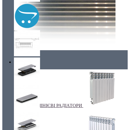
Радіатори
АЛЮМІНІЄВІ РАДІАТОРИ