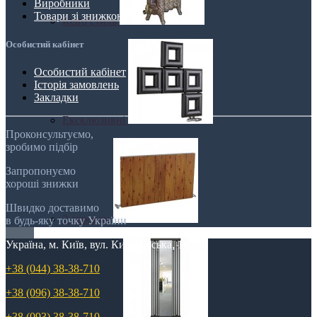
Виробники
Товари зі знижкою
Retro стиль
Особистий кабінет
Особистий кабінет
Історія замовлень
Закладки
Ексклюзивні
Проконсультуємо,
зробимо підбір
Запропонуємо
хороші знижки
Швидко доставимо
З деревом
в будь-яку точку України
Україна, м. Київ, вул. Кирилівська, 160А
+38 (044) 38-38-710
+38 (096) 38-38-710
+38 (093) 38-38-710