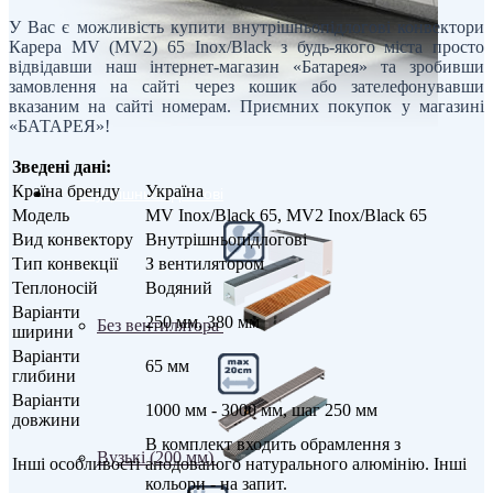
У Вас є можливість купити внутрішньопідлогові конвектори
Карера MV (MV2) 65 Inox/Black з будь-якого міста просто
відвідавши наш інтернет-магазин «Батарея» та зробивши
замовлення на сайті через кошик або зателефонувавши
вказаним на сайті номерам. Приємних покупок у магазині
«БАТАРЕЯ»!
Зведені дані:
Країна бренду
Україна
Внутрішньопідлогові
Модель
МV Inox/Black 65, МV2 Inox/Black 65
Вид конвектору
Внутрішньопідлогові
Тип конвекції
З вентилятором
Теплоносій
Водяний
Варіанти
250 мм, 380 мм
Без вентилятора
ширини
Варіанти
65 мм
глибини
Варіанти
1000 мм - 3000 мм, шаг 250 мм
довжини
В комплект входить обрамлення з
Вузькі (200 мм)
Інші особливості
анодованого натурального алюмінію. Інші
кольори - на запит.