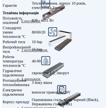
Теплообмінник, корпус 10 років,
Гарантія
електроніка 2 роки
Технічна інформація
Потужність
829 - 4831 Вт
Електричні
опалення
Стандартні
умови
80/60/20
теплоносія °С
Робочий тиск
10 бар
Випробувальний
16 бар
З вентилятором
тиск
Робоча
температура
40-90
теплоносія °С
Гідравлічне
євроконус 1/2, ліворуч
підключення
З дренажем
Розташування
З боку вікна
теплообмінника
Електричне
виносне праворуч, 24V
підключення
Оцинкована сталь, колір чорний (Black),
Корпус приладу
Нержавіюча сталь (Inox)
З припливом повітря