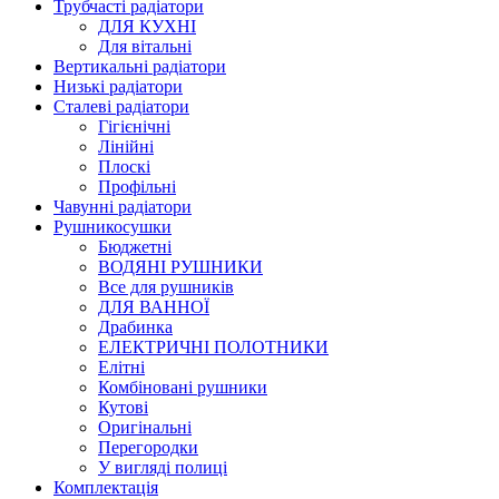
Трубчасті радіатори
ДЛЯ КУХНІ
Для вітальні
Вертикальні радіатори
Низькі радіатори
Сталеві радіатори
Гігієнічні
Лінійні
Плоскі
Профільні
Чавунні радіатори
Рушникосушки
Бюджетні
ВОДЯНІ РУШНИКИ
Все для рушників
ДЛЯ ВАННОЇ
Драбинка
ЕЛЕКТРИЧНІ ПОЛОТНИКИ
Елітні
Комбіновані рушники
Кутові
Оригінальні
Перегородки
У вигляді полиці
Комплектація