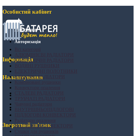
Особистий кабінет
Реєстрація
Авторизація
Всі категорії
АЛЮМІНІЄВІ РАДІАТОРИ
Інформація
БІМЕТАЛІЧНІ РАДІАТОРИ
ВОДЯНІ РУШНИКИ
ЕЛЕКТРИЧНІ ПОЛОТНИКИ
ЕЛЕКТРО РАДІАТОРИ
Налаштування
Комбіновані рушники
Конвектори опалення
СТАЛЕВІ РАДІАТОРИ
ТРУБЧАТІ РАДІАТОРИ
Чавунні радіатори
ВНУТРІШНЬОПІДЛОГОВІ
ПІДЛОГОВІ КОНВЕКТОРИ
Радіатори опалення
Зворотний зв'язок
НАСТІННІ КОНВЕКТОРИ
Сушки для рушників