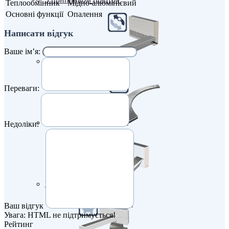
Теплообмінник
Мідно-алюмінієвий
Основні функції
Опалення
Написати відгук
Ваше ім’я:
Клімаконвектори
Переваги:
Кутові та радіусні
Недоліки:
Найпотужніші
Ваш відгук
Увага:
HTML не підтримується!
Рейтинг