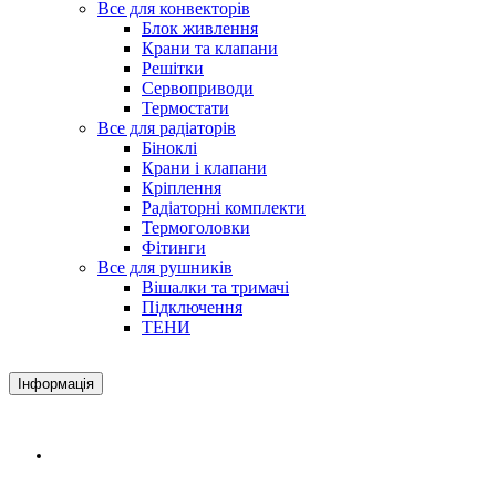
Все для конвекторів
Блок живлення
Крани та клапани
Решітки
Сервоприводи
Термостати
Все для радіаторів
Біноклі
Крани і клапани
Кріплення
Радіаторні комплекти
Термоголовки
Фітинги
Все для рушників
Вішалки та тримачі
Підключення
ТЕНИ
Інформація
Доставка і оплата