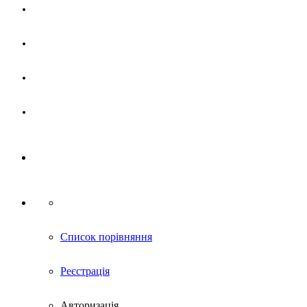
Магазин
Партнерам
Новини
Контакти
Список порівняння
Реєстрація
Авторизація