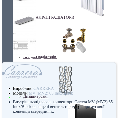
БІМЕТАЛІЧНІ РАДІАТОРИ
Все для радіаторів
Виробник:
CARRERA
Модель:
MV (MV2) 65 Inox/Black
Дизайнерські
Внутрішньопідлогові конвектори Carrera MV (MV2) 65
Inox/Black оснащені вентилятором для примусової
конвекції всередині п..