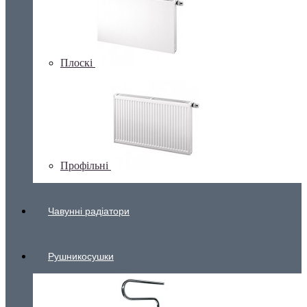
Плоскі
Профільні
Чавунні радіатори
Рушникосушки