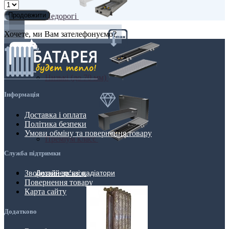
Продовжити
Недорогі
Хочете, ми Вам зателефонуємо?
Низькі (до 70 мм)
Інформація
Доставка і оплата
Політика безпеки
Умови обміну та повернення товару
Преміум класс
Служба підтримки
Дизайнерські радіатори
Зворотній зв’язок
Повернення товару
Карта сайту
Додатково