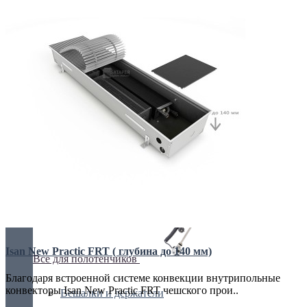
Блок питания
Краны и клапаны
Решетки
Сервоприводы
Термостаты
Isan New Practic FRT ( глубина до 140 мм)
Все для полотенчиков
Благодаря встроенной системе конвекции внутрипольные
конвекторы Isan New Practic FRT чешского прои..
Вешалки и держатели