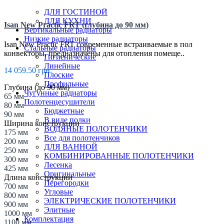
Трубчатые радиаторы
ДЛЯ ГОСТИНОЙ
ДЛЯ КУХНИ
Isan New Practic FRT (глубина до 90 мм)
Вертикальные радиаторы
Низкие радиаторы
Isan New Practic FRT современные встраиваемые в пол
Стальные радиаторы
конвекторы, предназначены для отопления помеще..
Гигиенические
Линейные
14 059.50 грн.
Плоские
Профильные
Глубина (до 90 мм)
Чугунные радиаторы
65 мм
Полотенцесушители
80 мм
Бюджетные
90 мм
В виде полки
Ширина конструкции
ВОДЯНЫЕ ПОЛОТЕНЧИКИ
175 мм
Все для полотенчиков
200 мм
ДЛЯ ВАННОЙ
250 мм
КОМБИНИРОВАННЫЕ ПОЛОТЕНЧИКИ
300 мм
Лесенка
425 мм
Оригинальные
Длина конструкции
Перегородки
700 мм
Угловые
800 мм
ЭЛЕКТРИЧЕСКИЕ ПОЛОТЕНЧИКИ
900 мм
Элитные
1000 мм
Комплектация
1100 мм