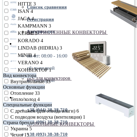
HITTE
3
Список сравнения
ISAN
4
JAGA
4
Регистрация
KAMPMANN
3
Авторизация
ВНУТРИСТЕННЫЕ КОНВЕКТОРЫ
KERMI
3
KORADO
4
пн-пт: 08:00 - 16:00
LINDAB (HIDRIA)
3
MINIB
4
пн-пт: 08:00 - 16:00
VERANO
4
сб: выходной
КОНВЕКТОР
1
Вид конвектора
Все для конвекторов
вс: выходной
Внутрипольные
33
Основные функции
Отопление
33
+38 (044) 38-38-710
Тепло/холод
4
Специальные функции
+38 (044) 38-38-710
С дренажем (для отвода влаги)
6
С подводом воздуха (вентиляция)
1
+38 (096) 38-38-710
Страна бренда
НАПОЛЬНЫЕ КОНВЕКТОРЫ
Украина
5
+38 (093) 38-38-710
Чехия
15