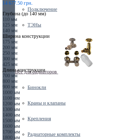
14 677.50 грн.
Подключение
Глубина (до 140 мм)
110 мм
ТЭНы
125 мм
140 мм
Ширина конструкции
175 мм
200 мм
250 мм
300 мм
425 мм
Длина конструкции
Все для радиаторов
700 мм
800 мм
900 мм
Бинокли
1000 мм
1100 мм
Краны и клапаны
1200 мм
1300 мм
1400 мм
Крепления
1500 мм
1600 мм
1700 мм
Радиаторные комплекты
1800 мм