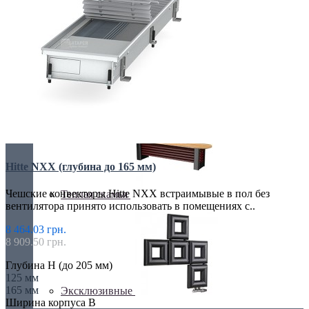
С деревом
С зеркалом
Hitte NXX (глубина до 165 мм)
Чешские конвекторы Hitte NXX встраимывые в пол без
Теплая скамья
вентилятора принято использовать в помещениях с..
8 464.03 грн.
8 909.50 грн.
Глубина H (до 205 мм)
125 мм
165 мм
Эксклюзивные
Ширина корпуса B