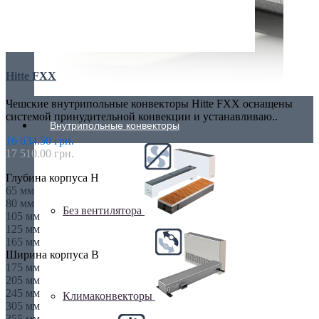
Hitte FXX
Чешские внутрипольные конвекторы Hitte FXX оснащены
системой принудительной конвекции и устанавливаю..
Внутрипольные конвекторы
16 634.50 грн.
17 510.00 грн.
Глубина корпуса H
65 мм
80 мм
Без вентилятора
105 мм
125 мм
165 мм
Ширина корпуса B
175 мм
205 мм
245 мм
Климаконвекторы
305 мм
355 мм