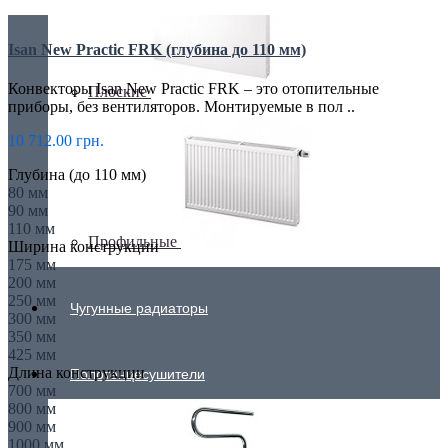
Isan New Practic FRK (глубина до 110 мм)
Конвекторы Isan New Practic FRK – это отопительные
Плоские
приборы, без вентиляторов. Монтируемые в пол ..
10 712.00 грн.
Глубина (до 110 мм)
80 мм
90 мм
110 мм
Профильные
Ширина конструкции
175 мм
200 мм
250 мм
Чугунные радиаторы
300 мм
350 мм
425 мм
Длина конструкции
Полотенцесушители
700 мм
800 мм
900 мм
1000 мм