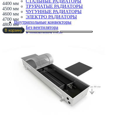
СТАЛЬНЫЕ РАДИАТОРЫ
4400 мм
ТРУБЧАТЫЕ РАДИАТОРЫ
4500 мм
ЧУГУННЫЕ РАДИАТОРЫ
4600 мм
ЭЛЕКТРО РАДИАТОРЫ
4700 мм
Внутрипольные конвекторы
4800 мм
Без вентилятора
В корзину
Климаконвекторы
Недорогие
Низкие (до 70 мм)
Премиум класс
Радиусные/Угловые
С вентилятором
С дренажем
С притоком воздуха
Самые мощные
Узкие (200 мм)
Электрические
Дизайнерские радиаторы
Retro стиль
В тренде
Из камня
С деревом
С зеркалом
Теплая скамья
Эксклюзивные