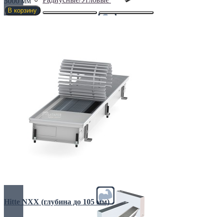
3000 мм
В корзину
С вентилятором
С дренажем
С притоком воздуха
Hitte NXX (глубина до 105 мм)