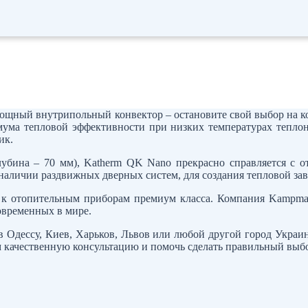
мощный внутрипольный конвектор – остановите свой выбор на 
мума тепловой эффективности при низких температурах теплоно
ик.
лубина – 70 мм), Katherm QK Nano прекрасно справляется с
аличии раздвижных дверных систем, для создания тепловой зав
 к отопительным приборам премиум класса. Компания Kampma
овременных в мире.
в Одессу, Киев, Харьков, Львов или любой другой город Украин
 качественную консультацию и помочь сделать правильный выб