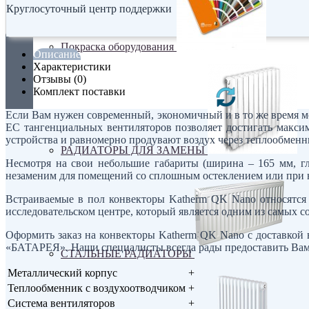
Круглосуточный центр поддержки
Покраска оборудования
Описание
Характеристики
Отзывы (0)
Комплект поставки
Если Вам нужен современный, экономичный и в то же время 
EC тангенциальных вентиляторов позволяет достигать макси
устройства и равномерно продувают воздух через теплообменн
РАДИАТОРЫ ДЛЯ ЗАМЕНЫ
Несмотря на свои небольшие габариты (ширина – 165 мм, г
незаменим для помещений со сплошным остеклением или при н
Встраиваемые в пол конвекторы Katherm QK Nano относятся
исследовательском центре, который является одним из самых с
Оформить заказ на конвекторы Katherm QK Nano с доставкой 
«БАТАРЕЯ». Наши специалисты всегда рады предоставить Вам
СТАЛЬНЫЕ РАДИАТОРЫ
Металлический корпус
+
Теплообменник с воздухоотводчиком
+
Система вентиляторов
+