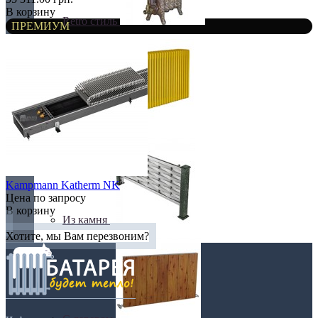
В корзину
Retro стиль
ПРЕМИУМ
В тренде
Kampmann Katherm NK
Цена по запросу
В корзину
Из камня
Хотите, мы Вам перезвоним?