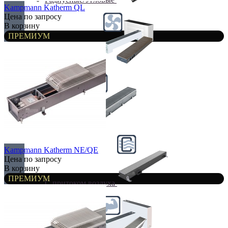
Kampmann Katherm QL
Цена по запросу
В корзину
ПРЕМИУМ
С вентилятором
С дренажем
Kampmann Katherm NE/QE
Цена по запросу
В корзину
ПРЕМИУМ
С притоком воздуха