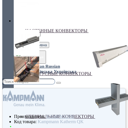
Украина, г.Киев. ул. Кирилловская,160А
грн.
Валюта
НАСТЕННЫЕ КОНВЕКТОРЫ
€ Euro
грн. Гривна
Язык
Russian
Українська
ПЛИНТУСНЫЕ КОНВЕКТОРЫ
Производитель:
KAMPMANN
СПЕЦИАЛЬНЫЕ КОНВЕКТОРЫ
Код товара:
Kampmann Katherm QK