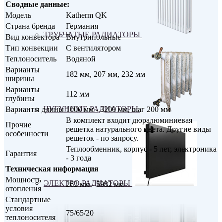
Сводные данные:
Модель
Katherm QK
Страна бренда
Германия
ТРУБЧАТЫЕ РАДИАТОРЫ
Вид конвектора
Внутрипольные
Тип конвекции
С вентилятором
Теплоноситель
Водяной
Варианты
182 мм, 207 мм, 232 мм
ширины
Варианты
112 мм
глубины
ЧУГУННЫЕ РАДИАТОРЫ
Варианты длины
1000 мм - 3200 мм, шаг 200 мм
В комплект входит дюралюминиевая
Прочие
решетка натурального цвета. Другие виды
особенности
решеток - по запросу.
Теплообменник, корпус - 5 лет, электроника
Гарантия
- 3 года
Техническая информация
Мощность
ЭЛЕКТРО РАДИАТОРЫ
262 мм - 5982 мм
отопления
Стандартные
условия
75/65/20
теплоносителя