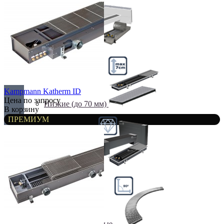
Недорогие
Kampmann Katherm ID
Цена по запросу
Низкие (до 70 мм)
В корзину
ПРЕМИУМ
Премиум класс
Радиусные/Угловые