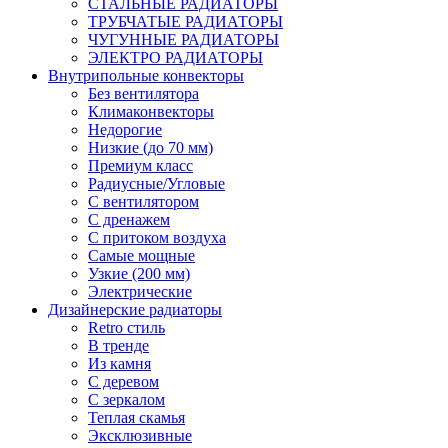
СТАЛЬНЫЕ РАДИАТОРЫ
ТРУБЧАТЫЕ РАДИАТОРЫ
ЧУГУННЫЕ РАДИАТОРЫ
ЭЛЕКТРО РАДИАТОРЫ
Внутрипольные конвекторы
Без вентилятора
Климаконвекторы
Недорогие
Низкие (до 70 мм)
Премиум класс
Радиусные/Угловые
С вентилятором
С дренажем
С притоком воздуха
Самые мощные
Узкие (200 мм)
Электрические
Дизайнерские радиаторы
Retro стиль
В тренде
Из камня
С деревом
С зеркалом
Теплая скамья
Эксклюзивные