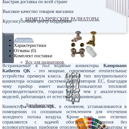
Быстрая доставка по всей стране
Высокое качество товаров магазина
БИМЕТАЛИЧЕСКИЕ РАДИАТОРЫ
Круглосуточный центр поддержки
Описание
Характеристики
Отзывы (0)
Комплект поставки
Все для радиаторов
Встраиваемые в пол водяные конвекторы
Kampmann
Katherm QK
- это мощные, современные отопительные
устройства премиум класса. Данный тип внутрипольного
конвектора оснащен системой вентиляторов ЕС, благодаря
чему прибор имеет высокие показатели тепловой
производительности, гораздо выше, чем у аналогичных
моделей, работающих от естественной конвекции.
Дизайнерские
Конвекторы Katherm QK, в основном, устанавливаются в
помещениях со сплошным остеклением для отсечения
холодного потока воздуха. Кроме того, они отлично
справляются с задачей обогрева помещения без
вспомогательных приборов отопления (батареи, радиаторы и