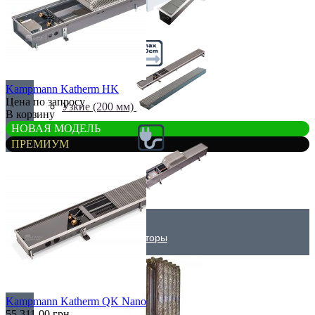
Самые мощные
Kampmann Katherm HK
Цена по запросу
Узкие (200 мм)
В корзину
НОВАЯ МОДЕЛЬ
ПРЕМИУМ
Электрические
Дизайнерские радиаторы
Kampmann Katherm QK Nano
55 311.00 грн.