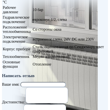
°С
Рабочее
10 бар
давление
Гидравлическое
евроконус 1/2, слева
подключение
Расположение
Со стороны окна
теплообменника
Электрическое
встроенное слева, 24V DC или 230V
подключение
Сталь, оцинкованная по Сендземиру, цвет
Корпус прибора
графитовый
Теплообменник
Медно-алюминиевый
Основные
Отопление
функции
Написать отзыв
Ваше имя:
Достоинства: