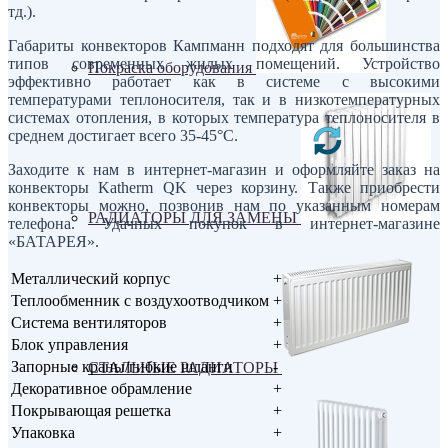
тд.).
Габариты конвекторов Кампманн подходят для большинства
типов современных жилых помещений. Устройство
Покраска оборудования
эффективно работает как в системе с высокими
температурами теплоносителя, так и в низкотемпературных
системах отопления, в которых температура теплоносителя в
среднем достигает всего 35-45°С.
Заходите к нам в интернет-магазин и оформляйте заказ на
конвекторы Katherm QK через корзину. Также приобрести
конвекторы можно, позвонив нам по указанным номерам
РАДИАТОРЫ ДЛЯ ЗАМЕНЫ
телефона. Удачных покупок в интернет-магазине
«БАТАРЕЯ».
Металлический корпус
+
Теплообменник с воздухоотводчиком
+
Система вентиляторов
+
Блок управления
+
Запорные краны/гибкие шланги
-
СТАЛЬНЫЕ РАДИАТОРЫ
Декоративное обрамление
+
Покрывающая решетка
+
Упаковка
+