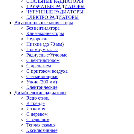
СТАЛЬНЫЕ РАДИАТОРЫ
ТРУБЧАТЫЕ РАДИАТОРЫ
ЧУГУННЫЕ РАДИАТОРЫ
ЭЛЕКТРО РАДИАТОРЫ
Внутрипольные конвекторы
Без вентилятора
Климаконвекторы
Недорогие
Низкие (до 70 мм)
Премиум класс
Радиусные/Угловые
С вентилятором
С дренажем
С притоком воздуха
Самые мощные
Узкие (200 мм)
Электрические
Дизайнерские радиаторы
Retro стиль
В тренде
Из камня
С деревом
С зеркалом
Теплая скамья
Эксклюзивные