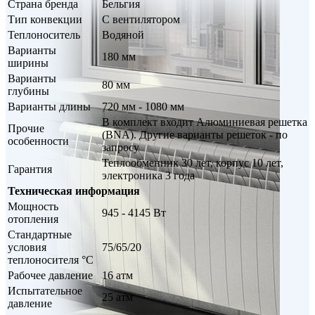
Страна бренда
Бельгия
Тип конвекции
С вентилятором
Теплоноситель
Водяной
Варианты
180 мм
ширины
Варианты
80 мм
глубины
Варианты длины
720 мм - 1080 мм
В комплект входит Алюминиевая решетка
Прочие
(BNA). Другие варианты решеток - по
особенности
запросу
Теплообменник 30 лет, корпус 10 лет,
Гарантия
электроника 3 года
Техническая информация
Мощность
945 - 4145 Вт
отопления
Стандартные
условия
75/65/20
теплоносителя °С
Рабочее давление
16 атм
Испытательное
25 атм
давление