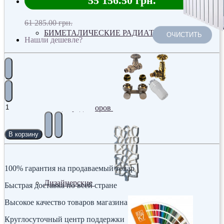
55 156.50 грн.
61 285.00 грн.
БИМЕТАЛИЧЕСКИЕ РАДИАТОРЫ
ОЧИСТИТЬ
Нашли дешевле?
Все для радиаторов
В корзину
100% гарантия на продаваемый товар
Дизайнерские
Быстрая доставка по всей стране
Высокое качество товаров магазина
Круглосуточный центр поддержки