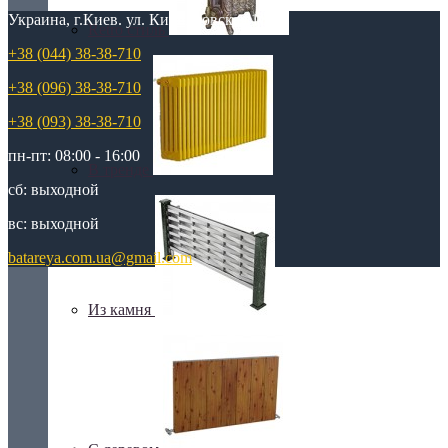
Украина, г.Киев. ул. Кирилловская,160А
Retro стиль
+38 (044) 38-38-710
+38 (096) 38-38-710
+38 (093) 38-38-710
пн-пт: 08:00 - 16:00
В тренде
сб: выходной
вс: выходной
batareya.com.ua@gmail.com
Из камня