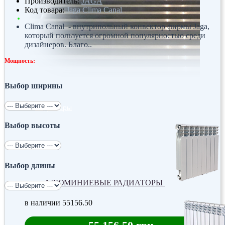
Производитель:
JAGA
Код товара:
Jaga Clima Canal
Clima Canal - внутрипольный конвектор фирмы Jaga,
который пользуется огромной популярностью среди
дизайнеров. Благо..
Мощность:
Выбор ширины
Радиаторы
Выбор высоты
Выбор длины
АЛЮМИНИЕВЫЕ РАДИАТОРЫ
в наличии
55156.50