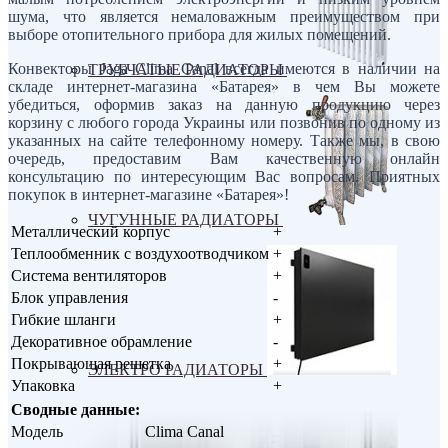
шума, что является немаловажным преимуществом при
выборе отопительного прибора для жилых помещений.
Конвекторы Jaga Clima Canal всегда имеются в наличии на
ТРУБЧАТЫЕ РАДИАТОРЫ
складе интернет-магазина «Батарея» в чем Вы можете
убедиться, оформив заказ на данную продукцию через
корзину с любого города Украины или позвонив по одному из
указанных на сайте телефонному номеру. Также мы, в свою
очередь, предоставим Вам качественную онлайн
консультацию по интересующим Вас вопросам. Приятных
покупок в интернет-магазине «Батарея»!
ЧУГУННЫЕ РАДИАТОРЫ
Металлический корпус
+
Теплообменник с воздухоотводчиком
+
Система вентиляторов
+
Блок управления
-
Гибкие шланги
+
Декоративное обрамление
-
Покрывающая решетка
+
ЭЛЕКТРО РАДИАТОРЫ
Упаковка
+
Сводные данные:
Модель
Clima Canal