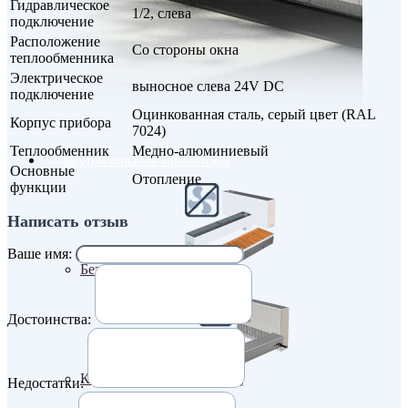
Гидравлическое
1/2, слева
подключение
Расположение
Со стороны окна
теплообменника
Электрическое
выносное слева 24V DC
подключение
Оцинкованная сталь, серый цвет (RAL
Корпус прибора
7024)
Теплообменник
Медно-алюминиевый
Внутрипольные конвекторы
Основные
Отопление
функции
Написать отзыв
Ваше имя:
Без вентилятора
Достоинства:
Климаконвекторы
Недостатки: