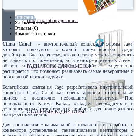
Описание
Покраска оборудования
Характеристики
Отзывы (0)
Комплект поставки
Clima Canal
- внутрипольный конвектор фирмы Jaga,
который пользуется огромной популярностью среди
дизайнеров. Благодаря тому, что конвектор можно установить
не только в пол помещения, но и непосредственно в стену -
область использования данного прибора существенно
РАДИАТОРЫ ДЛЯ ЗАМЕНЫ
расширяется, что позволяет реализовать самые невероятные и
новые дизайнерские задумки.
Бельгийская компания Jaga разрабатывала внутрипольный
конвектор Clima Canal как очень мощный отопительный
прибор с достаточно небольшими габаритами. При
использовании Клима Канал, отпадает необходимость в
дополнительных отопительных приборах для полноценного
СТАЛЬНЫЕ РАДИАТОРЫ
обогрева помещения.
Для достижения максимальной эффективности в работе, в
конвекторе установлены тангенциальные вентиляторы с
малым потреблением электроэнергии и низким уровнем