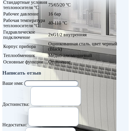
Стандартные условия
75/65/20 °С
теплоносителя °С
Рабочее давление
16 бар
Рабочая температура
40-110 °С
теплоносителя °С
Гидравлическое
2хG1/2 внутренняя
подключение
Оцинкованная сталь, цвет черный
Корпус прибора
(Black)
Теплообменник
Медно-алюминиевый
Основные функции
Отопление
Написать отзыв
Ваше имя:
Достоинства:
Недостатки: