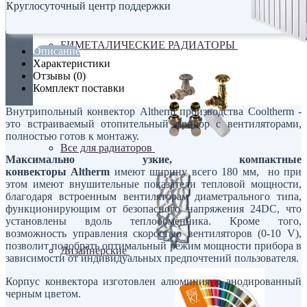
Круглосуточный центр поддержки
БИМЕТАЛИЧЕСКИЕ РАДИАТОРЫ
Описание
Характеристики
Отзывы (0)
Комплект поставки
Внутрипольный конвектор Altherm производства Cooltherm -
это встраиваемый отопительный прибор с вентиляторами,
полностью готов к монтажу.
Все для радиаторов
Максимально узкие, компактные
конвекторы Altherm
имеют ширину всего 180 мм, но при
этом имеют внушительные показатели тепловой мощности,
благодаря встроенным вентиляторам диаметрального типа,
функционирующим от безопасного напряжения 24DC, что
установлены вдоль теплообменника. Кроме того,
возможность управления скоростью вентиляторов (0-10 V),
позволит подобрать оптимальный режим мощности прибора в
Дизайнерские
зависимости от индивидуальных предпочтений пользователя.
Корпус конвектора изготовлен алюминия и анодированный
черным цветом.