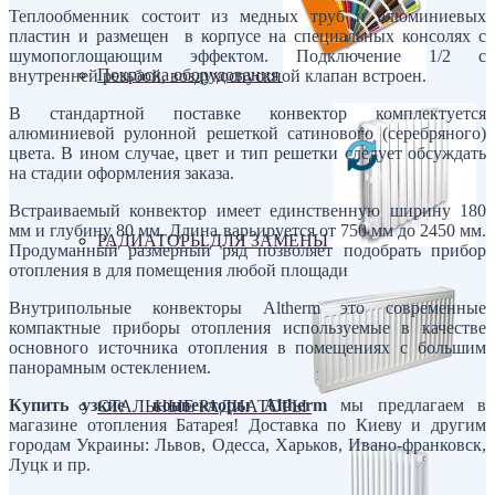
Теплообменник состоит из медных труб и алюминиевых
пластин и размещен в корпусе на специальных консолях с
шумопоглощающим эффектом. Подключение 1/2 с
Покраска оборудования
внутренней резьбой, воздухоспускной клапан встроен.
В стандартной поставке конвектор комплектуется
алюминиевой рулонной решеткой сатинового (серебряного)
цвета. В ином случае, цвет и тип решетки следует обсуждать
на стадии оформления заказа.
Встраиваемый конвектор имеет единственную ширину 180
мм и глубину 80 мм. Длина варьируется от 750 мм до 2450 мм.
РАДИАТОРЫ ДЛЯ ЗАМЕНЫ
Продуманный размерный ряд позволяет подобрать прибор
отопления в для помещения любой площади
Внутрипольные конвекторы Altherm это современные
компактные приборы отопления используемые в качестве
основного источника отопления в помещениях с большим
панорамным остеклением.
Купить узкие конвекторы Altherm
мы предлагаем в
СТАЛЬНЫЕ РАДИАТОРЫ
магазине отопления Батарея! Доставка по Киеву и другим
городам Украины: Львов, Одесса, Харьков, Ивано-франковск,
Луцк и пр.