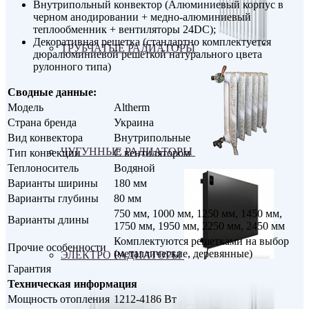
Внутрипольный конвектор (Алюминиевый корпус в
черном анодировании + медно-алюминиевый
теплообменник + вентиляторы 24DC);
Декоративная решетка (стандартно комплектуется
ТРУБЧАТЫЕ РАДИАТОРЫ
дюралюминиевой решеткой натурального цвета
рулонного типа)
Сводные данные:
Модель
Altherm
Страна бренда
Украина
Вид конвектора
Внутрипольные
ЧУГУННЫЕ РАДИАТОРЫ
Тип конвекции
С вентилятором
Теплоноситель
Водяной
Варианты ширины
180 мм
Варианты глубины
80 мм
750 мм, 1000 мм, 1250 мм, 1450 мм,
Варианты длины
1750 мм, 1950 мм, 2250 мм, 2450 мм
Комплектуются решетками на выбор
Прочие особенности
(металлические, деревянные)
ЭЛЕКТРО РАДИАТОРЫ
Гарантия
Техническая информация
Мощность отопления
1212-4186 Вт