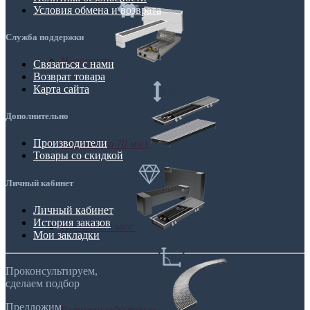
Условия обмена и возврата
Служба поддержки
Недорогие
Связаться с нами
Возврат товара
Карта сайта
Дополнительно
Производители
Низкие (до 70 мм)
Товары со скидкой
Личный кабинет
Личный кабинет
История заказов
Премиум класс
Мои закладки
Проконсультируем,
сделаем подбор
Предложим
Радиусные/Угловые