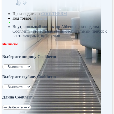
Производитель:
COOLTHERM
Код товара:
Altherm
Внутрипольный конвектор Altherm производства
Cooltherm - это встраиваемый отопительный прибор с
вентиляторами, полностью..
Мощность:
Выберите ширину Cooltherm
Выберите глубину Cooltherm
Длина Cooltherm