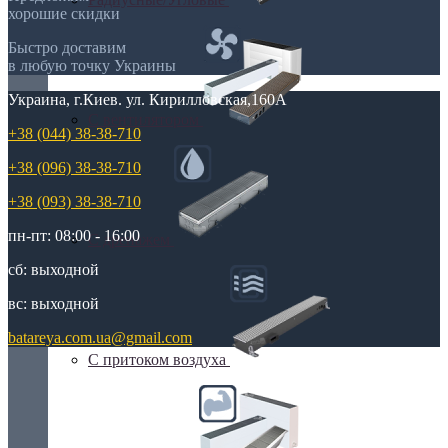
хорошие скидки
Быстро доставим
в любую точку Украины
Украина, г.Киев. ул. Кирилловская,160А
С вентилятором
+38 (044) 38-38-710
+38 (096) 38-38-710
+38 (093) 38-38-710
пн-пт: 08:00 - 16:00
С дренажем
сб: выходной
вс: выходной
batareya.com.ua@gmail.com
С притоком воздуха