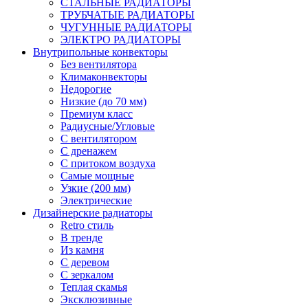
СТАЛЬНЫЕ РАДИАТОРЫ
ТРУБЧАТЫЕ РАДИАТОРЫ
ЧУГУННЫЕ РАДИАТОРЫ
ЭЛЕКТРО РАДИАТОРЫ
Внутрипольные конвекторы
Без вентилятора
Климаконвекторы
Недорогие
Низкие (до 70 мм)
Премиум класс
Радиусные/Угловые
С вентилятором
С дренажем
С притоком воздуха
Самые мощные
Узкие (200 мм)
Электрические
Дизайнерские радиаторы
Retro стиль
В тренде
Из камня
С деревом
С зеркалом
Теплая скамья
Эксклюзивные