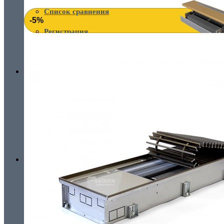
Список сравнения
-5%
Регистрация
Авторизация
ВНУТРИСТЕННЫЕ КОНВЕКТОРЫ
пн-пт: 08:00 - 16:00
пн-пт: 08:00 - 16:00
сб: выходной
Все для конвекторов
вс: выходной
+38 (044) 38-38-710
+38 (044) 38-38-710
+38 (096) 38-38-710
НАПОЛЬНЫЕ КОНВЕКТОРЫ
+38 (093) 38-38-710