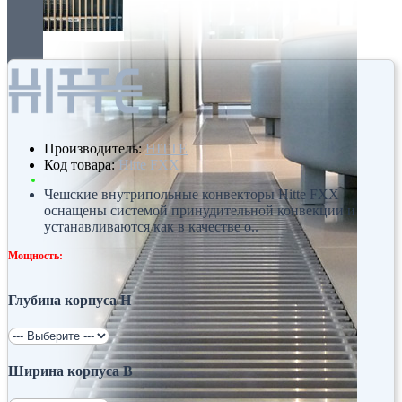
Производитель:
HITTE
Код товара:
Hitte FXX
Чешские внутрипольные конвекторы Hitte FXX
оснащены системой принудительной конвекции и
устанавливаются как в качестве о..
Мощность:
Глубина корпуса H
Ширина корпуса B