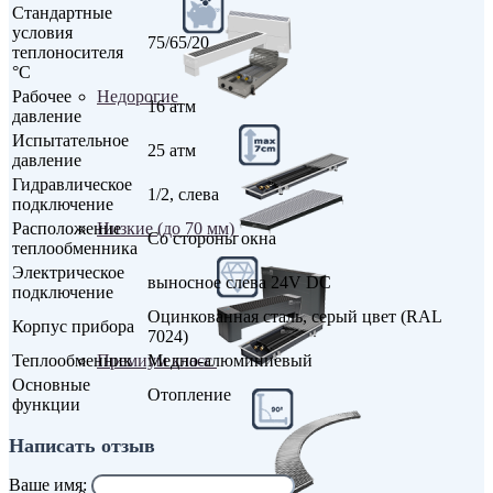
Стандартные
условия
75/65/20
теплоносителя
°С
Недорогие
Рабочее
16 атм
давление
Испытательное
25 атм
давление
Гидравлическое
1/2, слева
подключение
Низкие (до 70 мм)
Расположение
Со стороны окна
теплообменника
Электрическое
выносное слева 24V DC
подключение
Оцинкованная сталь, серый цвет (RAL
Корпус прибора
7024)
Премиум класс
Теплообменник
Медно-алюминиевый
Основные
Отопление
функции
Написать отзыв
Ваше имя:
Радиусные/Угловые