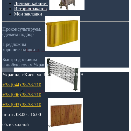
Личный кабинет
История заказов
Retro стиль
Мои закладки
Проконсультируем,
сделаем подбор
Предложим
хорошие скидки
В тренде
Быстро доставим
в любую точку Украины
Украина, г.Киев. ул. Кирилловская,160А
+38 (044) 38-38-710
Из камня
+38 (096) 38-38-710
+38 (093) 38-38-710
пн-пт: 08:00 - 16:00
сб: выходной