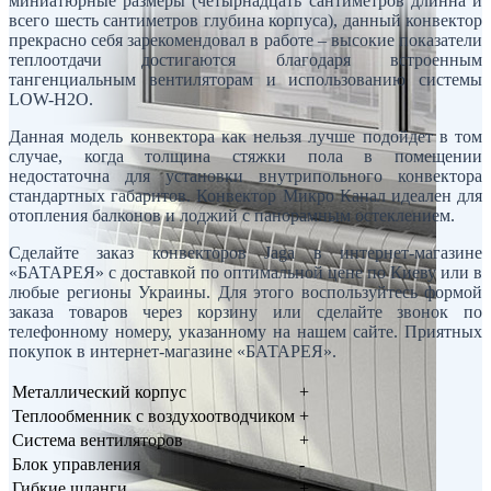
миниатюрные размеры (четырнадцать сантиметров длинна и
всего шесть сантиметров глубина корпуса), данный конвектор
прекрасно себя зарекомендовал в работе – высокие показатели
теплоотдачи достигаются благодаря встроенным
тангенциальным вентиляторам и использованию системы
LOW-H2O.
Данная модель конвектора как нельзя лучше подойдет в том
случае, когда толщина стяжки пола в помещении
недостаточна для установки внутрипольного конвектора
стандартных габаритов. Конвектор Микро Канал идеален для
отопления балконов и лоджий с панорамным остеклением.
Сделайте заказ конвекторов Jaga в интернет-магазине
«БАТАРЕЯ» с доставкой по оптимальной цене по Киеву или в
любые регионы Украины. Для этого воспользуйтесь формой
заказа товаров через корзину или сделайте звонок по
телефонному номеру, указанному на нашем сайте. Приятных
покупок в интернет-магазине «БАТАРЕЯ».
Металлический корпус
+
Теплообменник с воздухоотводчиком
+
Система вентиляторов
+
Блок управления
-
Гибкие шланги
+