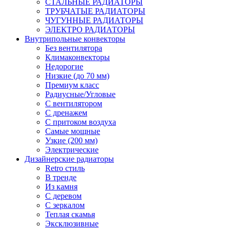
СТАЛЬНЫЕ РАДИАТОРЫ
ТРУБЧАТЫЕ РАДИАТОРЫ
ЧУГУННЫЕ РАДИАТОРЫ
ЭЛЕКТРО РАДИАТОРЫ
Внутрипольные конвекторы
Без вентилятора
Климаконвекторы
Недорогие
Низкие (до 70 мм)
Премиум класс
Радиусные/Угловые
С вентилятором
С дренажем
С притоком воздуха
Самые мощные
Узкие (200 мм)
Электрические
Дизайнерские радиаторы
Retro стиль
В тренде
Из камня
С деревом
С зеркалом
Теплая скамья
Эксклюзивные