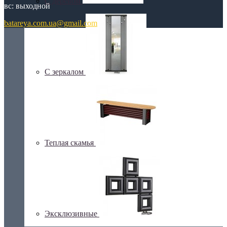
С деревом
вс: выходной
batareya.com.ua@gmail.com
С зеркалом
Теплая скамья
Эксклюзивные