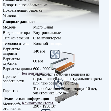
Декоративное обрамление
-
Покрывающая решетка
+
Упаковка
+
Сводные данные:
Модель
Micro Canal
Вид конвектора
Внутрипольные
Тип конвекции
С вентилятором
Теплоноситель
Водяной
Внутрипольные конвекторы
Варианты
140 мм
ширины
Варианты
60 мм
глубины
Варианты длины
600 - 2000 мм
Без вентилятора
В комплект включена решетка из
Прочие
нержавеющей стали натурального цвета
особенности
или лакированная по RAL
Теплообменник 30 лет, корпус 10 лет,
Гарантия
электроника 3 года
Техническая информация
Климаконвекторы
Мощность
390 - 1950 Вт
отопления