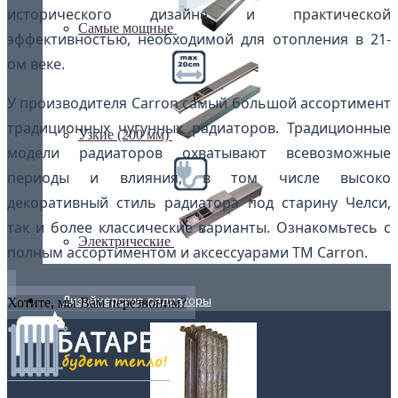
исторического дизайна и практической
Самые мощные
эффективностью, необходимой для отопления в 21-
ом веке.
У производителя Carron самый большой ассортимент
традиционных чугунных радиаторов. Традиционные
Узкие (200 мм)
модели радиаторов охватывают всевозможные
периоды и влияния, в том числе высоко
декоративный стиль радиатора под старину Челси,
так и более классические варианты. Ознакомьтесь с
Электрические
полным ассортиментом и аксессуарами ТМ Carron.
Дизайнерские радиаторы
Хотите, мы Вам перезвоним?