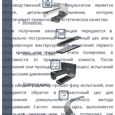
производственной линией. Результатом является
четкое, детальное оформление, которое
обеспечивает превосходное эстетическое качество.
Недорогие
После получения заказа, секции передаются в
специально построенный лакокрасочный цех или в
полировочную мастерскую, для нанесения первого
слоя краски или первого этапа полировки, в
Низкие (до 70 мм)
зависимости от предпочтений клиента. После
высыхания они проходят строгий процесс испытаний
под высоким давлением.
Премиум класс
Когда каждый радиатор прошел фазу испытаний, они
передаются обратно в покрасочный цех для
выполнения уникального двойного метода
окрашивания Carron: именно здесь выполняется
финальная окраска или ручная полировка для
Радиусные/Угловые