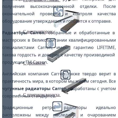
получения высококачественной отделки. После
окончательной проверки и контроля качества
оборудование утверждается и готовится к отправке.
С вентилятором
Радиаторы Carron
, собранные и обработанные в
мастерских в Великобритании квалифицированными
специалистами Carron, имеют гарантию LIFETIME,
такова гордость и доверие к качеству производимой
продукции ТМ Carron.
С дренажем
Английская компания Carron также твердо верит в
практичность мира, в котором мы живем сегодня. Все
чугунные радиаторы Carron
разработаны с учетом
С притоком воздуха
современных стандартов.
Традиционные ретро радиаторы идеально
расположены между наследием и очарованием