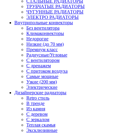
СТАЛЬНЫЕ РАДИАТОРЫ
ТРУБЧАТЫЕ РАДИАТОРЫ
ЧУГУННЫЕ РАДИАТОРЫ
ЭЛЕКТРО РАДИАТОРЫ
Внутрипольные конвекторы
Без вентилятора
Климаконвекторы
Недорогие
Низкие (до 70 мм)
Премиум класс
Радиусные/Угловые
С вентилятором
С дренажем
С притоком воздуха
Самые мощные
Узкие (200 мм)
Электрические
Дизайнерские радиаторы
Retro стиль
В тренде
Из камня
С деревом
С зеркалом
Теплая скамья
Эксклюзивные