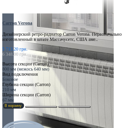
Carron Verona
Дизайнерский ретро-радиатор Carron Verona. Первоначально
изготовленный в штате Массачусетс, США аме..
5 713.20 грн.
6 348.00 грн.
Высота секции (Carron)
800 мм (межось 640 мм)
Вид подключения
Боковое
Глубина секции (Carron)
210 мм
Ширина секции (Carron)
67 мм
В корзину