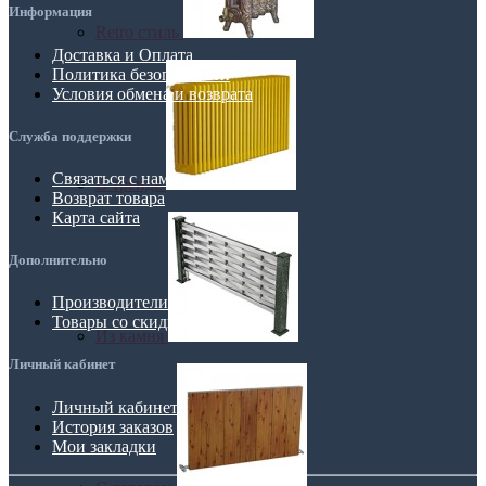
Информация
Retro стиль
Доставка и Оплата
Политика безопасности
Условия обмена и возврата
Служба поддержки
Связаться с нами
В тренде
Возврат товара
Карта сайта
Дополнительно
Производители
Товары со скидкой
Из камня
Личный кабинет
Личный кабинет
История заказов
Мои закладки