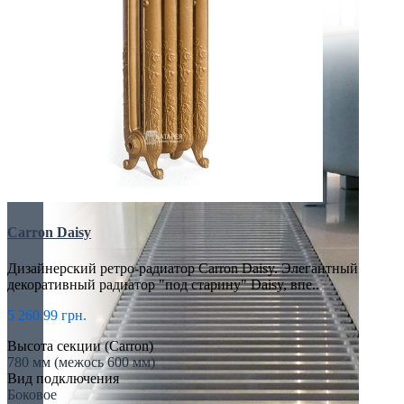
Carron Daisy
Дизайнерский ретро-радиатор Carron Daisy. Элегантный
декоративный радиатор "под старину" Daisy, впе..
5 260.99 грн.
Высота секции (Carron)
780 мм (межось 600 мм)
Вид подключения
Боковое