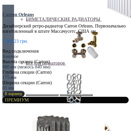
Carron Orleans
БИМЕТАЛИЧЕСКИЕ РАДИАТОРЫ
Дизайнерский ретро-радиатор Carron Orleans. Первоначально
изготовленный в штате Массачусетс, США ам..
7 303.23 грн.
Вид подключения
Боковое
Высота секции (Carron)
Все для радиаторов
980 мм (межось 840 мм)
Глубина секции (Carron)
175 мм
Ширина секции (Carron)
65 мм
В корзину
ПРЕМИУМ
Дизайнерские