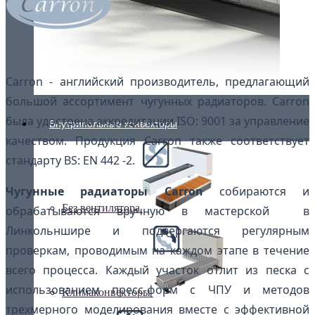
Carron - английский производитель, предлагающий
большой ассортимент чугунных радиаторов. Carron
была удостоена аккредитации ISO: 9001 за управление
Внутрипольные конвекторы
качеством. Продукция Carron также соответствует
стандарту BS: EN 442 -2.
Чугунные радиаторы Carron
собираются и
Без вентилятора
обрабатываются вручную в мастерской в
Линкольншире и подвергаются регулярным
проверкам, проводимым на каждом этапе в течение
всего процесса. Каждый участок отлит из песка с
использованием пресс-форм с ЧПУ и методов
Климаконвекторы
трехмерного моделирования вместе с эффективной