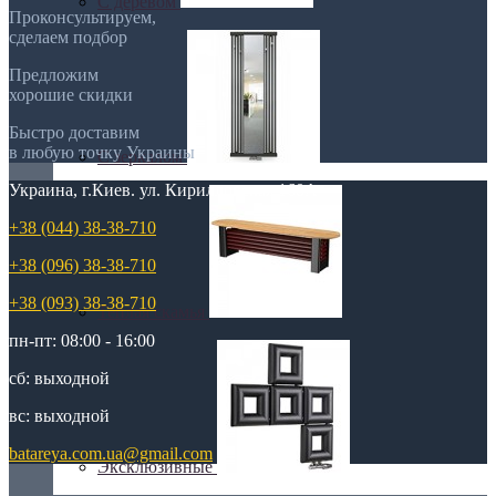
С деревом
Проконсультируем,
сделаем подбор
Предложим
хорошие скидки
Быстро доставим
в любую точку Украины
С зеркалом
Украина, г.Киев. ул. Кирилловская,160А
+38 (044) 38-38-710
+38 (096) 38-38-710
+38 (093) 38-38-710
Теплая скамья
пн-пт: 08:00 - 16:00
сб: выходной
вс: выходной
batareya.com.ua@gmail.com
Эксклюзивные