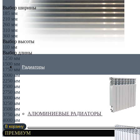
Выбор ширины
185 мм
210 мм
260 мм
310 мм
360 мм
Выбор высоты
110 мм
Выбор длины
1250 мм
1500 мм
Радиаторы
1750 мм
2000 мм
2250 мм
2500 мм
2750 мм
3000 мм
3250 мм
3500 мм
АЛЮМИНИЕВЫЕ РАДИАТОРЫ
3750 мм
4000 мм
В корзину
ПРЕМИУМ