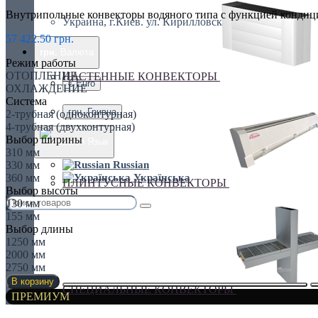
Внутрипольные конвекторы водяного типа с функцией кондици
Украина, г.Киев. ул. Кирилловская,160А
57 422.50 грн.
грн.
Валюта
Режим работы
ОТОПЛЕНИЕ
НАСТЕННЫЕ КОНВЕКТОРЫ
€ Euro
ОХЛАЖДЕНИЕ
Система
грн. Гривна
2-трубная (одноконтурная)
4-трубная (двухконтурная)
Выбор ширины
Язык
310 мм
Russian
330 мм
Українська
360 мм
ПЛИНТУСНЫЕ КОНВЕКТОРЫ
Выбор высоты
130 мм
155 мм
Выбор длины
1250 мм
2000 мм
2750 мм
В корзину
СПЕЦИАЛЬНЫЕ КОНВЕКТОРЫ
ПРЕМИУМ