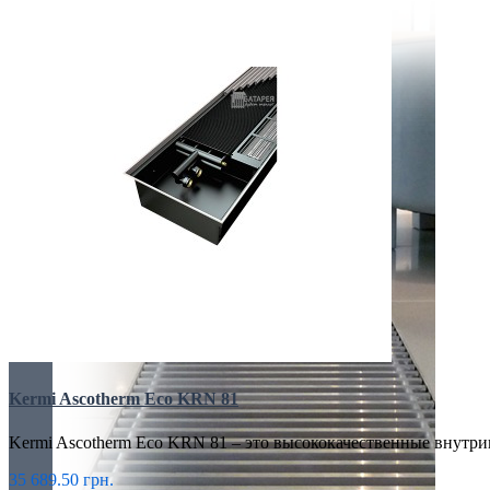
Kermi Ascotherm Eco KRN 81
Kermi Ascotherm Eco KRN 81 – это высококачественные внутр
35 689.50 грн.