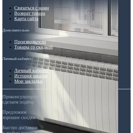
Связаться с нами
Возврат товара
Карта сайта
Дополнительно
Производители
Товары со скидкой
Личный кабинет
Личный кабинет
История заказов
Мои закладки
Проконсультируем,
сделаем подбор
Предложим
хорошие скидки
Быстро доставим
в любую точку Украины