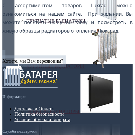
С ассортиментом товаров Luxrad можно
ознакомиться на нашем сайте. При желании, Вы
ТРУБЧАТЫЕ РАДИАТОРЫ
можете посетить нашу выставку и посмотреть в
живую образцы радиаторов отопления Люксрад.
Хотите, мы Вам перезвоним?
ЧУГУННЫЕ РАДИАТОРЫ
Информация
Доставка и Оплата
ЭЛЕКТРО РАДИАТОРЫ
Политика безопасности
Условия обмена и возврата
Служба поддержки