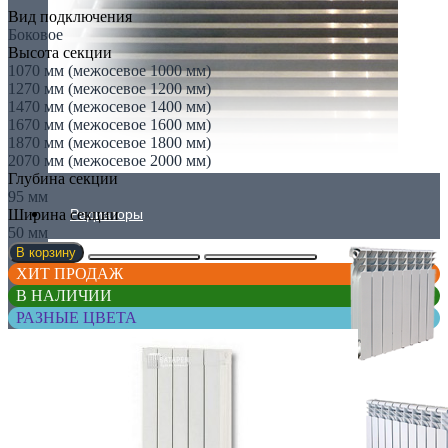
Вид подключения
Боковое
Высота секции
1070 мм (межосевое 1000 мм)
1270 мм (межосевое 1200 мм)
1470 мм (межосевое 1400 мм)
1670 мм (межосевое 1600 мм)
1870 мм (межосевое 1800 мм)
2070 мм (межосевое 2000 мм)
Глубина секции
95 мм
Ширина секции
Радиаторы
50 мм
В корзину
ХИТ ПРОДАЖ
В НАЛИЧИИ
РАЗНЫЕ ЦВЕТА
АЛЮМИНИЕВЫЕ РАДИАТОРЫ