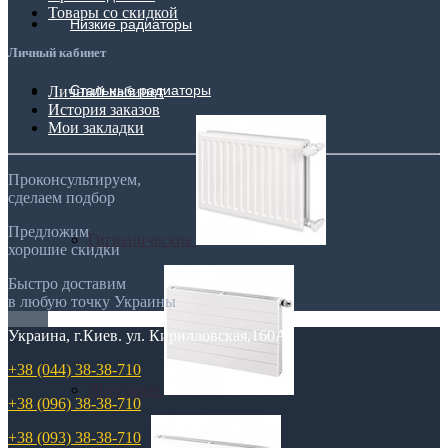
Товары со скидкой
Низкие радиаторы
Личный кабинет
Стальные радиаторы
Личный кабинет
История заказов
Мои закладки
Проконсультируем,
сделаем подбор
Предложим
Гигиенические
хорошие скидки
Быстро доставим
в любую точку Украины
Украина, г.Киев. ул. Кирилловская,160А
+38 (044) 38-38-710
Линейные
+38 (096) 38-38-710
+38 (093) 38-38-710