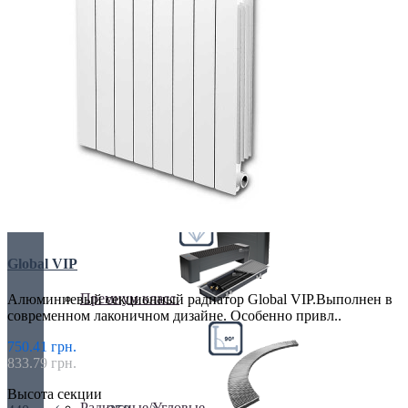
Недорогие
Низкие (до 70 мм)
Global VIP
Премиум класс
Алюминиевый секционный радиатор Global VIP.Выполнен в
современном лаконичном дизайне. Особенно привл..
750.41 грн.
833.79 грн.
Высота секции
Радиусные/Угловые