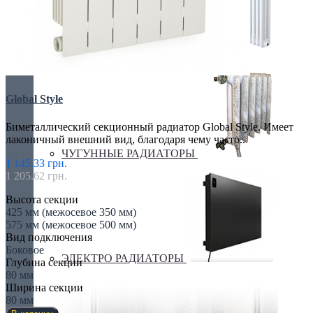
ТРУБЧАТЫЕ РАДИАТОРЫ
Global Style
Биметаллический секционный радиатор Global Style. Имеет
лаконичный внешний вид, благодаря чему часто..
ЧУГУННЫЕ РАДИАТОРЫ
1 145.33 грн.
1 205.62 грн.
Высота секции
425 мм (межосевое 350 мм)
575 мм (межосевое 500 мм)
Вид подключения
Боковое
ЭЛЕКТРО РАДИАТОРЫ
Глубина секции
80 мм
Ширина секции
80 мм