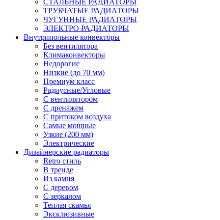
СТАЛЬНЫЕ РАДИАТОРЫ
ТРУБЧАТЫЕ РАДИАТОРЫ
ЧУГУННЫЕ РАДИАТОРЫ
ЭЛЕКТРО РАДИАТОРЫ
Внутрипольные конвекторы
Без вентилятора
Климаконвекторы
Недорогие
Низкие (до 70 мм)
Премиум класс
Радиусные/Угловые
С вентилятором
С дренажем
С притоком воздуха
Самые мощные
Узкие (200 мм)
Электрические
Дизайнерские радиаторы
Retro стиль
В тренде
Из камня
С деревом
С зеркалом
Теплая скамья
Эксклюзивные