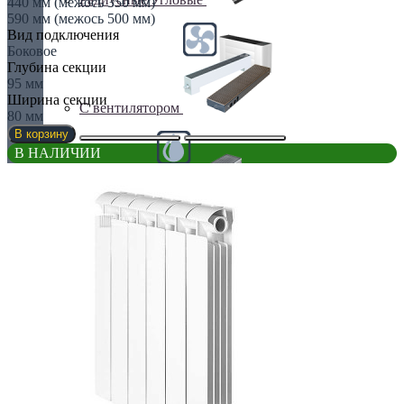
440 мм (межось 350 мм)
590 мм (межось 500 мм)
Вид подключения
Боковое
Глубина секции
95 мм
Ширина секции
С вентилятором
80 мм
В корзину
В НАЛИЧИИ
С дренажем
С притоком воздуха