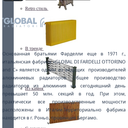
Retro стиль
В тренде
Основанная братьями Фарделли еще в 1971 г.,
итальянская фабрика «GLOBAL DI FARDELLI OTTORINO
and C» является одним из ведущих производителей
алюминиевых радиаторов. Общее производство
радиаторов из алюминия на сегодняшний день
Из камня
превышает 50 млн. секций в год. При этом,
практически все производственные мощности
расположены в Италии.Территориально фабрика
находится в г. Роньо, провинция Бергамо.