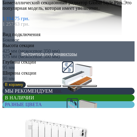
Биметаллический секционный радиатор Global Style Plus.Это
популярная модель, которая имеет увеличенн..
1 194.75 грн.
1 257.63 грн.
Вид подключения
Боковое
Высота секции
425 мм (межосевое 350 мм)
Внутрипольные конвекторы
575 мм (межосевое 500 мм)
Глубина секции
95 мм
Ширина секции
80 мм
В корзину
Без вентилятора
МЫ РЕКОМЕНДУЕМ
В НАЛИЧИИ
РАЗНЫЕ ЦВЕТА
Климаконвекторы