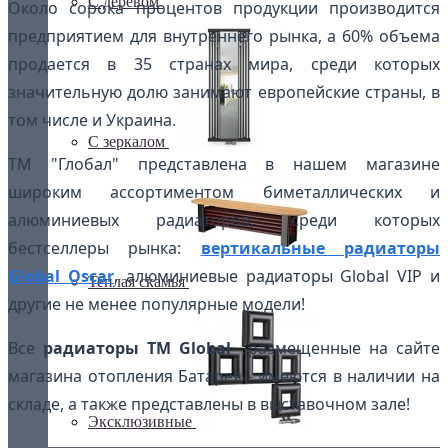
С деревом
Около сорока процентов продукции производится
предприятием для внутреннего рынка, а 60% объема
продается в 35 странах мира, среди которых
значительную долю занимают европейские страны, в
том числе и Украина.
С зеркалом
ТМ "Глобал" представлена в нашем магазине
широким ассортиментом биметаллических и
алюминиевых радиаторов, среди которых
бестселлеры рынка:
вертикальные радиаторы
Global Oscar
, алюминиевые радиаторы Global VIP и
Теплая скамья
другие не менее популярные модели!
Все
радиаторы ТМ Global
размещенные на сайте
магазина отопления Батарея - имеются в наличии на
складе, а также представлены в выставочном зале!
Эксклюзивные