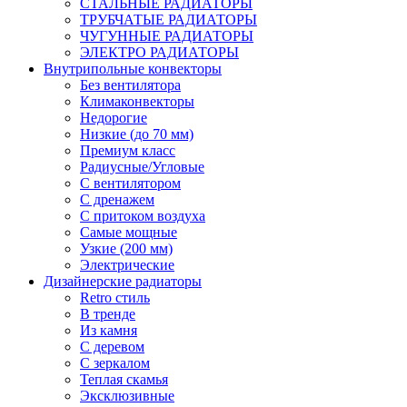
СТАЛЬНЫЕ РАДИАТОРЫ
ТРУБЧАТЫЕ РАДИАТОРЫ
ЧУГУННЫЕ РАДИАТОРЫ
ЭЛЕКТРО РАДИАТОРЫ
Внутрипольные конвекторы
Без вентилятора
Климаконвекторы
Недорогие
Низкие (до 70 мм)
Премиум класс
Радиусные/Угловые
С вентилятором
С дренажем
С притоком воздуха
Самые мощные
Узкие (200 мм)
Электрические
Дизайнерские радиаторы
Retro стиль
В тренде
Из камня
С деревом
С зеркалом
Теплая скамья
Эксклюзивные