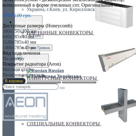
исполненный в форме пчелиных сот. Оригинальный ..
Украина, г.Киев. ул. Кирилловская,160А
30 076.00 грн.
грн.
Валюта
Доступные размеры (Honeycomb)
580х550х400 мм
НАСТЕННЫЕ КОНВЕКТОРЫ
€ Euro
840х785х40 мм
1120х785х40 мм
1400х785х40 мм
грн. Гривна
Вид подключения
По центру
Язык
Покрытие радиатора (Aeon)
Матовая сталь
Russian
Полированная сталь
Українська
ПЛИНТУСНЫЕ КОНВЕКТОРЫ
В корзину
СПЕЦИАЛЬНЫЕ КОНВЕКТОРЫ