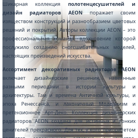
Шикарная коллекция
полотенцесушителей и
дизайн радиаторов AEON
поражает своим
изяществом конструкций и разнообразием цветовых
решений и покрытий. Авторы коллекции AEON – это
профессиональная команда, вдохновение которой
послужило созданию сногсшибательных моделей,
настоящих произведений искусства.
Ассортимент декоративных радиаторов AEON
включает дизайнерские решения, навеянные
разными периодами в истории культуры и
архитектуры. Там и времена Античной культуры, и
эпоха Ренессанса, и лаконичный Модернизм и
претензионное Арт-Деко. Коллекция дизайнерских
радиаторов AEON создана для истинных и тонких
ценителей прекрасного. Для тех, у кого приоритетом