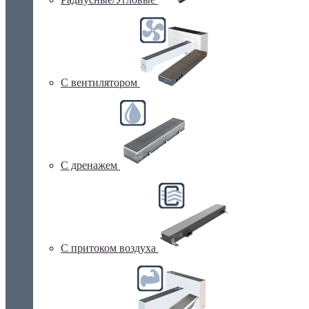
С вентилятором
С дренажем
С притоком воздуха