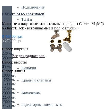
Подключение
Carrera M 65 Inox/Black
ТЭНы
Мощные и надежные отопительные приборы Carrera M (M2)
65 Inox/Black - встраиваемые в пол, с глубин..
8 343.00 грн.
9 270.00 грн.
Выбор ширины
230 мм
Все для радиаторов
380 мм
Выбор высоты
65 мм
Бинокли
Выбор длины
1000 мм
1250 мм
Краны и клапаны
1500 мм
1750 мм
Крепления
2000 мм
2250 мм
2500 мм
Радиаторные комплекты
2750 мм