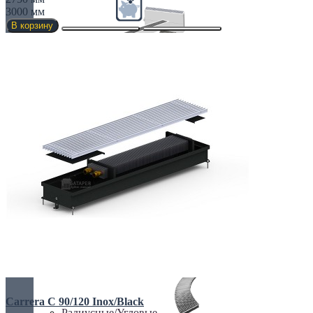
3000 мм
В корзину
Недорогие
Низкие (до 70 мм)
Премиум класс
Carrera C 90/120 Inox/Black
Радиусные/Угловые