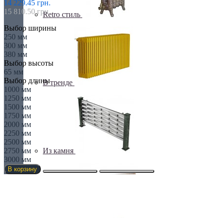
14 229.45 грн.
15 810.50 грн.
Retro стиль
Выбор ширины
250 мм
300 мм
380 мм
Выбор высоты
65 мм
Выбор длины
В тренде
1000 мм
1250 мм
1500 мм
1750 мм
2000 мм
2250 мм
2500 мм
Из камня
2750 мм
3000 мм
В корзину