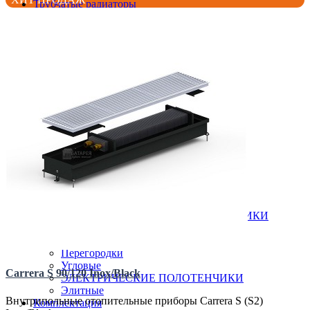
Трубчатые радиаторы
ДЛЯ ГОСТИНОЙ
ДЛЯ КУХНИ
Вертикальные радиаторы
Низкие радиаторы
Стальные радиаторы
Гигиенические
Линейные
Плоские
Профильные
Чугунные радиаторы
Полотенцесушители
Бюджетные
В виде полки
ВОДЯНЫЕ ПОЛОТЕНЧИКИ
Все для полотенчиков
ДЛЯ ВАННОЙ
КОМБИНИРОВАННЫЕ ПОЛОТЕНЧИКИ
Лесенка
Оригинальные
Перегородки
Угловые
Carrera S 90/120 Inox/Black
ЭЛЕКТРИЧЕСКИЕ ПОЛОТЕНЧИКИ
Элитные
Внутрипольные отопительные приборы Carrera S (S2)
Комплектация