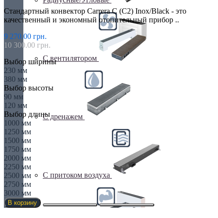
Стандартный конвектор Carrera C (C2) Inox/Black - это
качественный и экономный отопительный прибор ..
9 270.00 грн.
10 300.00 грн.
С вентилятором
Выбор ширины
230 мм
380 мм
Выбор высоты
90 мм
120 мм
Выбор длины
С дренажем
1000 мм
1250 мм
1500 мм
1750 мм
2000 мм
2250 мм
С притоком воздуха
2500 мм
2750 мм
3000 мм
В корзину