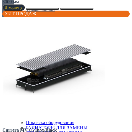
3000 мм
В корзину
Термоголовки
ХИТ ПРОДАЖ
Фитинги
Смотреть все...
Конвекторы
ВНУТРИПОЛЬНЫЕ КОНВЕКТОРЫ
ВНУТРИСТЕННЫЕ КОНВЕКТОРЫ
Все для конвекторов
НАПОЛЬНЫЕ КОНВЕКТОРЫ
НАСТЕННЫЕ КОНВЕКТОРЫ
ПЛИНТУСНЫЕ КОНВЕКТОРЫ
СПЕЦИАЛЬНЫЕ КОНВЕКТОРЫ
Радиаторы
АЛЮМИНИЕВЫЕ РАДИАТОРЫ
БИМЕТАЛИЧЕСКИЕ РАДИАТОРЫ
Все для радиаторов
Дизайнерские
Покраска оборудования
РАДИАТОРЫ ДЛЯ ЗАМЕНЫ
Carrera MV 65 Inox/Black