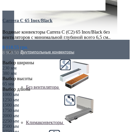
Carrera C 65 Inox/Black
Водяные конвекторы Carrera C (C2) 65 Inox/Black без
вентиляторов с минимальной глубиной всего 6,5 см..
8 018.55 грн.
Внутрипольные конвекторы
8 909.50 грн.
Выбор ширины
230 мм
380 мм
Выбор высоты
65 мм
Без вентилятора
Выбор длины
1000 мм
1250 мм
1500 мм
1750 мм
2000 мм
2250 мм
Климаконвекторы
2500 мм
2750 мм