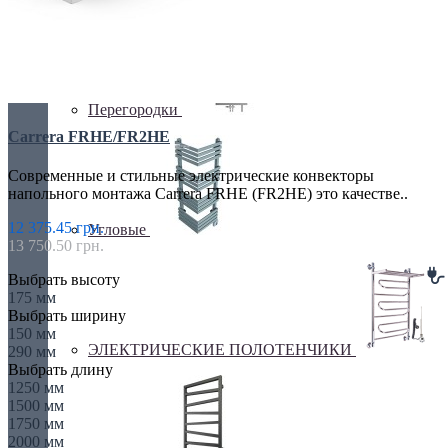
Перегородки
Carrera FRHE/FR2HE
Современные и стильные электрические конвекторы
напольного монтажа Carrera FRHЕ (FR2HЕ) это качестве..
12 375.45 грн.
Угловые
13 750.50 грн.
Выбрать высоту
175 мм
Выбрать ширину
150 мм
ЭЛЕКТРИЧЕСКИЕ ПОЛОТЕНЧИКИ
290 мм
Выбрать длину
1250 мм
1500 мм
1750 мм
2000 мм