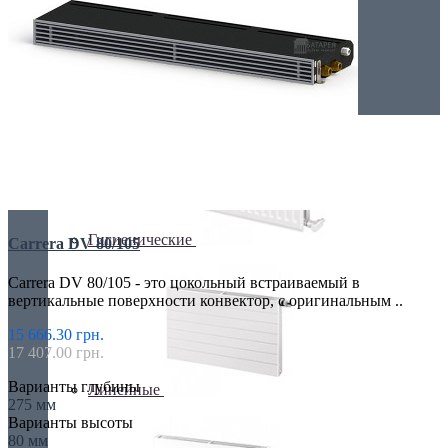
Низкие радиаторы
Стальные радиаторы
Гигиенические
Carrera DV 80/105
Carrera DV 80/105 - это цокольный встраиваемый в
вертикальные поверхности конвектор, с оригинальным ..
15 666.30 грн.
17 407.00 грн.
Варианты глубины
Линейные
275 мм
Варианты высоты
80 мм