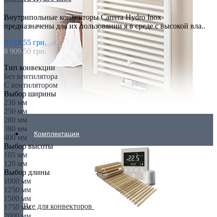
Внутрипольные конвекторы Carrera Hydro Inox
предназначены для их пользовании я в среде с высокой вла..
8 018.55 грн.
8 909.50 грн.
Тип конвекции
Без вентилятора
С вентилятором
Выбор ширины
230 мм
250 мм
280 мм
380 мм
Комплектация
400 мм
Выбор высоты
105 мм
120 мм
Выбор длины
1000 мм
1250 мм
1500 мм
Все для конвекторов
1750 мм
2000 мм