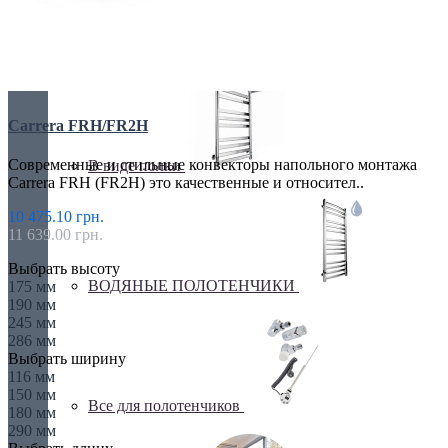
Бюджетные
Carrera FRH/FR2H
Современные и стильные конвекторы напольного монтажа
В виде полки
Carrera FRH (FR2H) это качественные и относител..
10 475.10 грн.
11 639.00 грн.
Выбрать высоту
ВОДЯНЫЕ ПОЛОТЕНЧИКИ
175 мм
190 мм
245 мм
286 мм
Выбрать ширину
116 мм
150 мм
Все для полотенчиков
180 мм
290 мм