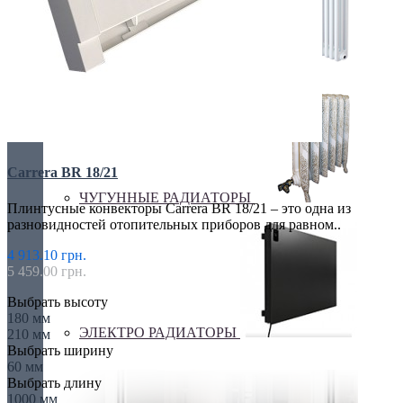
ТРУБЧАТЫЕ РАДИАТОРЫ
Carrera BR 18/21
ЧУГУННЫЕ РАДИАТОРЫ
Плинтусные конвекторы Carrera BR 18/21 – это одна из
разновидностей отопительных приборов для равном..
4 913.10 грн.
5 459.00 грн.
Выбрать высоту
180 мм
ЭЛЕКТРО РАДИАТОРЫ
210 мм
Выбрать ширину
60 мм
Выбрать длину
1000 мм