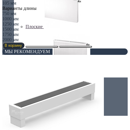
105 мм
Варианты длины
750 мм
1000 мм
1250 мм
Плоские
1500 мм
1750 мм
2000 мм
В корзину
МЫ РЕКОМЕНДУЕМ
Профильные
Чугунные радиаторы
Полотенцесушители