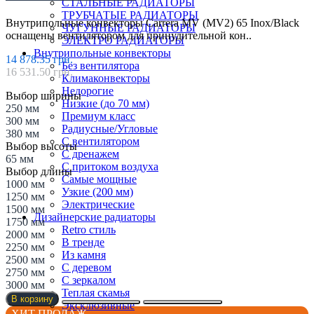
СТАЛЬНЫЕ РАДИАТОРЫ
ТРУБЧАТЫЕ РАДИАТОРЫ
Внутрипольные конвекторы Carrera MV (MV2) 65 Inox/Black
ЧУГУННЫЕ РАДИАТОРЫ
оснащены вентилятором для принудительной кон..
ЭЛЕКТРО РАДИАТОРЫ
Внутрипольные конвекторы
14 878.35 грн.
Без вентилятора
16 531.50 грн.
Климаконвекторы
Недорогие
Выбор ширины
Низкие (до 70 мм)
250 мм
Премиум класс
300 мм
Радиусные/Угловые
380 мм
С вентилятором
Выбор высоты
С дренажем
65 мм
С притоком воздуха
Выбор длины
Самые мощные
1000 мм
Узкие (200 мм)
1250 мм
Электрические
1500 мм
Дизайнерские радиаторы
1750 мм
Retro стиль
2000 мм
В тренде
2250 мм
Из камня
2500 мм
С деревом
2750 мм
С зеркалом
3000 мм
Теплая скамья
В корзину
Эксклюзивные
ХИТ ПРОДАЖ