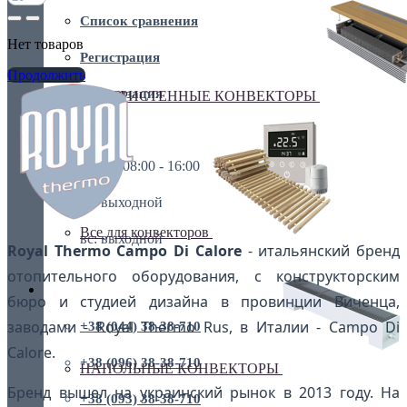
Список сравнения
Нет товаров
Регистрация
Продолжить
Авторизация
ВНУТРИСТЕННЫЕ КОНВЕКТОРЫ
пн-пт: 08:00 - 16:00
пн-пт: 08:00 - 16:00
сб: выходной
Все для конвекторов
вс: выходной
Royal Thermo Campo Di Calore
- итальянский бренд
отопительного оборудования, с конструкторским
+38 (044) 38-38-710
бюро и студией дизайна в провинции Виченца,
заводами - Royal Thermo Rus, в Италии - Campo Di
+38 (044) 38-38-710
Calore.
+38 (096) 38-38-710
НАПОЛЬНЫЕ КОНВЕКТОРЫ
Бренд вышел на украинский рынок в 2013 году. На
+38 (093) 38-38-710