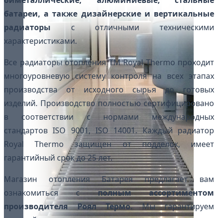
батареи, а также дизайнерские и вертикальные
радиаторы
с отличными техническими
характеристиками.
Все радиаторы отопления ТМ Royal Thermo проходит
многоуровневую систему контроля на всех этапах
производства от исходного сырья до готовых
изделий. Производство полностью сертифицировано
в соответствии с нормами международных
стандартов ISO 9001, ISO 14001. Каждый радиатор
Royal Thermo защищен от подделок, имеет
гарантийный срок до 25 лет.
Магазин отопления Батарея предлагает вам
ознакомиться с
полным ассортиментом
производителя Роял Термо
. Мы гарантируем