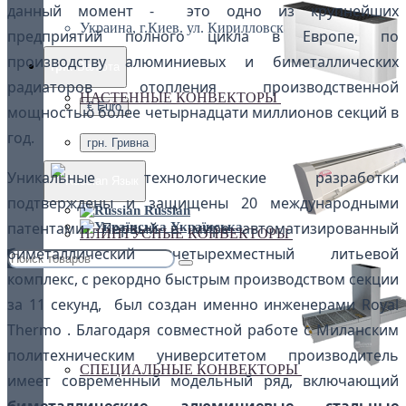
данный момент - это одно из крупнейших
Украина, г.Киев. ул. Кирилловская,160А
предприятий полного цикла в Европе, по
производству алюминиевых и биметаллических
грн.
Валюта
радиаторов отопления производственной
НАСТЕННЫЕ КОНВЕКТОРЫ
€ Euro
мощностью более четырнадцати миллионов секций в
год.
грн. Гривна
Уникальные технологические разработки
Язык
подтверждены и защищены 20 международными
Russian
патентами. Первый в мире автоматизированный
Українська
ПЛИНТУСНЫЕ КОНВЕКТОРЫ
биметаллический четырехместный литьевой
комплекс, с рекордно быстрым производством секции
за 11 секунд, был создан именно инженерами Royal
Thermo . Благодаря совместной работе с Миланским
политехническим университетом производитель
СПЕЦИАЛЬНЫЕ КОНВЕКТОРЫ
имеет современный модельный ряд, включающий
биметаллические, алюминиевые, стальные