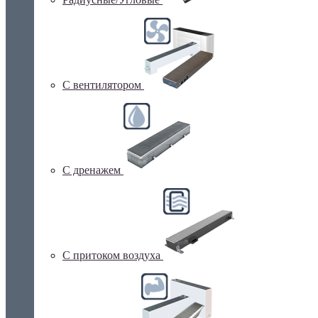
С вентилятором
С дренажем
С притоком воздуха