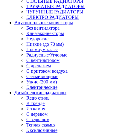
СТАЛЬНЫЕ РАДИАТОРЫ
ТРУБЧАТЫЕ РАДИАТОРЫ
ЧУГУННЫЕ РАДИАТОРЫ
ЭЛЕКТРО РАДИАТОРЫ
Внутрипольные конвекторы
Без вентилятора
Климаконвекторы
Недорогие
Низкие (до 70 мм)
Премиум класс
Радиусные/Угловые
С вентилятором
С дренажем
С притоком воздуха
Самые мощные
Узкие (200 мм)
Электрические
Дизайнерские радиаторы
Retro стиль
В тренде
Из камня
С деревом
С зеркалом
Теплая скамья
Эксклюзивные