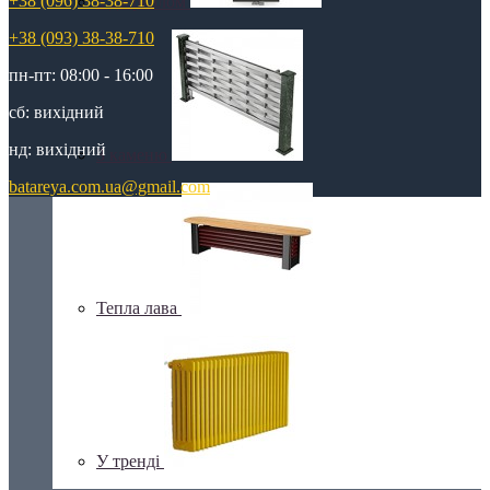
+38 (096) 38-38-710
З дзеркалом
+38 (093) 38-38-710
пн-пт: 08:00 - 16:00
сб: вихідний
нд: вихідний
З каменю
batareya.com.ua@gmail.com
Тепла лава
У тренді