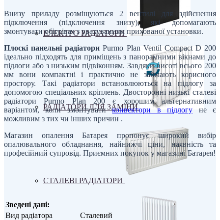
Внизу приладу розміщуються 2 вентилі для здійснення
підключення (підключення знизу), які допомагають
змонтувати обігрівач з урахуванням прихованої установки.
ЕЛЕКТРО РАДІАТОРИ
Плоскі панельні радіатори
Purmo Plan Ventil Compact D 200
ідеально підходять для приміщень з панорамними вікнами до
підлоги або з низьким підвіконням. Завдяки висоті всього 200
мм вони компактні і практично не займають корисного
простору. Такі радіатори встановлюються на підлогу за
допомогою спеціальних кріплень. Двосторонні низькі сталеві
радіатори Purmo Plan 200 є хорошим альтернативним
РАДІАТОРИ ДЛЯ ЗАМІНИ
варіантом, коли змонтувати
конвектори в підлогу
не є
можливим з тих чи інших причин .
Магазин опалення Батарея пропонує широкий вибір
опалювального обладнання, найнижчі ціни, наявність та
професійний супровід. Приємних покупок у магазині Батарея!
СТАЛЕВІ РАДІАТОРИ
Зведені дані:
Вид радіатора
Сталевий