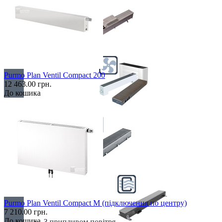
Електричні
Purmo Plan Ventil Compact 200
12 463.00 грн.
До кошика
З вентилятором
З дренажем
Purmo Plan Ventil Compact M (підключення по центру)
7 210.00 грн.
До кошика
З припливом повітря