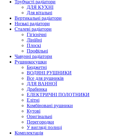
Трубчасті радіатори
ДЛЯ КУХНІ
Для вітальні
Вертикальні радіатори
Низькі радіатори
Сталеві радіатори
Гігієнічні
Лінійні
Плоскі
Профільні
Чавунні радіатори
Рушникосушки
Бюджетні
ВОДЯНІ РУШНИКИ
Все для рушників
ДЛЯ ВАННОЇ
Драбинка
ЕЛЕКТРИЧНІ ПОЛОТНИКИ
Елітні
Комбіновані рушники
Кутові
Оригінальні
Перегородки
У вигляді полиці
Комплектація