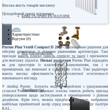
Висока якість товарів магазину
Цілодобовий центр підтримки
БІМЕТАЛІЧНІ РАДІАТОРИ
Опис
Характеристики
Відгуки (0)
Purmo Plan Ventil Compact D 200
– це унікальне рішення для
обігріву приміщень із різними рішеннями архітектури. Такі
Все для радіаторів
прилади
мають плоску панель спереду та ззаду
і призначені
для монтажу підлоги.
Низькі радіатори
Purmo Plan підходять
як для просторів із класичним плануванням, так і в
приміщення, що виконані в сучасному стилі. Такі радіатори
мають високу ефективність за абсолютної естетичності
зовнішнього вигляду.
У лінійці Purmo Існують моделі, вироблені з урахуванням
Дизайнерські
сучасної стилістики. Ідеально плоска панель робить прилад
універсальним щодо застосування в приміщеннях з різним
дизайном. Крім того, можна придбати обігрівач, вибравши
найбільш прийнятний колір серед широкого спектру палітри
RAL.