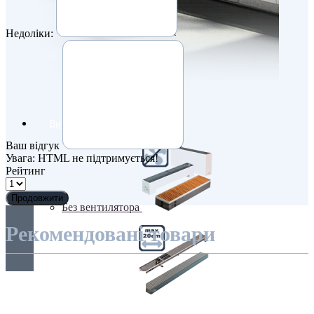
Недоліки:
Внутрішньопідлогові
Ваш відгук
Увага:
HTML не підтримується!
Рейтинг
Продовжити
Без вентилятора
Рекомендовані товари
Вузькі (200 мм)