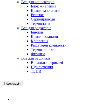
Все для конвекторів
Блок живлення
Крани та клапани
Решітки
Сервоприводи
Термостати
Все для радіаторів
Біноклі
Крани і клапани
Кріплення
Радіаторні комплекти
Термоголовки
Фітинги
Все для рушників
Вішалки та тримачі
Підключення
ТЕНИ
Інформація
Доставка і оплата