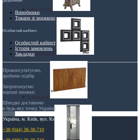
Додатково
Retro стиль
Виробники
Товари зі знижкою
Особистий кабінет
Особистий кабінет
Історія замовлень
Ексклюзивні
Закладки
Проконсультуємо,
зробимо підбір
Запропонуємо
хороші знижки
З деревом
Швидко доставимо
в будь-яку точку України
Україна, м. Київ, вул. Кирилівська, 160А
+38 (044) 38-38-710