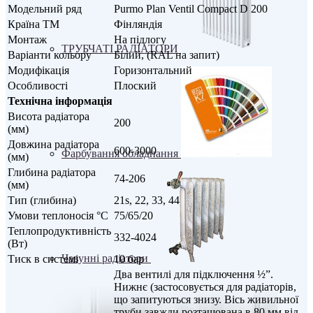
Модельний ряд
Purmo Plan Ventil Compact D 200
Країна ТМ
Фінляндія
Монтаж
На підлогу
ТРУБЧАТІ РАДІАТОРИ
Варіанти кольору
Білий, (RAL на запит)
Модифікація
Горизонтальний
Особливості
Плоский
Технічна інформація
Висота радіатора
200
(мм)
Довжина радіатора
600-3000
Фарбування обладнання
(мм)
Глибина радіатора
74-206
(мм)
Тип (глибина)
21s, 22, 33, 44
Умови теплоносія °С
75/65/20
Теплопродуктивність
332-4024
(Вт)
Чавунні радіатори
Тиск в системі
10 бар
Два вентилі для підключення ½”.
Нижнє (застосовується для радіаторів,
що запитуються знизу. Вісь живильної
труби завжди розташована в 80 мм від