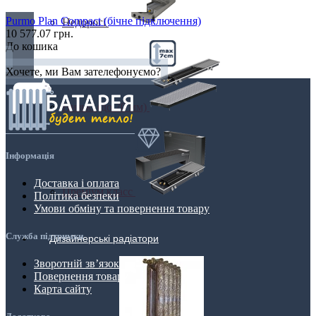
Purmo Plan Compact (бічне підключення)
Недорогі
10 577.07 грн.
До кошика
Хочете, ми Вам зателефонуємо?
Низькі (до 70 мм)
Інформація
Доставка і оплата
Преміум класс
Політика безпеки
Умови обміну та повернення товару
Служба підтримки
Дизайнерські радіатори
Зворотній зв’язок
Повернення товару
Карта сайту