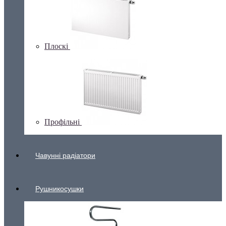
Плоскі
Профільні
Чавунні радіатори
Рушникосушки