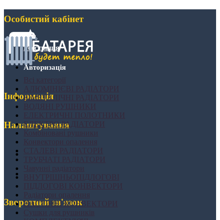
Особистий кабінет
Реєстрація
Авторизація
Всі категорії
АЛЮМІНІЄВІ РАДІАТОРИ
Інформація
БІМЕТАЛІЧНІ РАДІАТОРИ
ВОДЯНІ РУШНИКИ
ЕЛЕКТРИЧНІ ПОЛОТНИКИ
ЕЛЕКТРО РАДІАТОРИ
Налаштування
Комбіновані рушники
Конвектори опалення
СТАЛЕВІ РАДІАТОРИ
ТРУБЧАТІ РАДІАТОРИ
Чавунні радіатори
ВНУТРІШНЬОПІДЛОГОВІ
ПІДЛОГОВІ КОНВЕКТОРИ
Радіатори опалення
Зворотний зв'язок
НАСТІННІ КОНВЕКТОРИ
Сушки для рушників