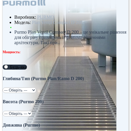
Виробник:
PURMO
Модель:
Plan Ventil Compact D 200
Purmo Plan Ventil Compact D 200 – це унікальне рішення
для обігріву приміщень із різними рішеннями
архітектури. Такі при..
Мощность:
Будь-яке
Глибина/Тип (Purmo Plan/Ramo D 200)
Висота (Purmo 200)
Довжина (Purmo)