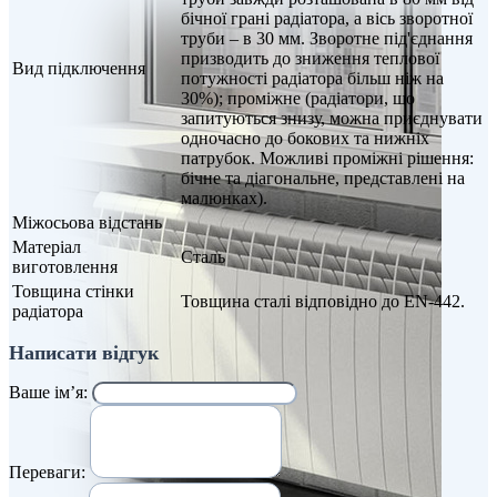
бічної грані радіатора, а вісь зворотної
труби – в 30 мм. Зворотне під'єднання
призводить до зниження теплової
Вид підключення
потужності радіатора більш ніж на
30%); проміжне (радіатори, що
запитуються знизу, можна приєднувати
одночасно до бокових та нижніх
патрубок. Можливі проміжні рішення:
бічне та діагональне, представлені на
малюнках).
Міжосьова відстань
Матеріал
Сталь
виготовлення
Товщина стінки
Товщина сталі відповідно до EN-442.
радіатора
Написати відгук
Ваше ім’я:
Переваги: