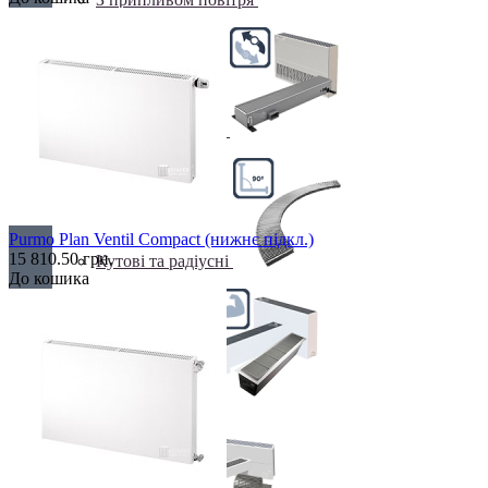
Клімаконвектори
Purmo Plan Ventil Compact (нижнє підкл.)
15 810.50 грн.
Кутові та радіусні
До кошика
Найпотужніші