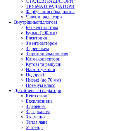
СТАЛЕВІ РАДІАТОРИ
ТРУБЧАТІ РАДІАТОРИ
Фарбування обладнання
Чавунні радіатори
Внутрішньопідлогові
Без вентилятора
Вузькі (200 мм)
Електричні
З вентилятором
З дренажем
З припливом повітря
Клімаконвектори
Кутові та радіусні
Найпотужніші
Недорогі
Низькі (до 70 мм)
Преміум класс
Дизайнерські радіатори
Retro стиль
Ексклюзивні
З деревом
З дзеркалом
З каменю
Тепла лава
У тренді