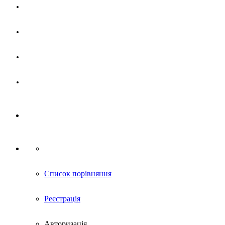
Магазин
Партнерам
Новини
Контакти
Список порівняння
Реєстрація
Авторизація