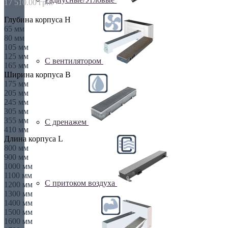
17 510.00 грн.
Глубина корпуса H
65 мм
80 мм
105 мм
125 мм
С вентилятором
165 мм
Ширина корпуса B
175 мм
205 мм
245 мм
305 мм
355 мм
С дренажем
410 мм
Длина корпуса L
800 мм
900 мм
1000 мм
1100 мм
С притоком воздуха
1200 мм
1300 мм
1400 мм
1500 мм
1600 мм