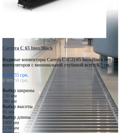
Carrera C 65 Inox/Black
Водяные конвекторы Carrera C (C2) 65 Inox/Black без
вентиляторов с минимальной глубиной всего 6,5 см..
8 018.55 грн.
8 909.50 грн.
Выбор ширины
230 мм
380 мм
Выбор высоты
65 мм
Выбор длины
1000 мм
1250 мм