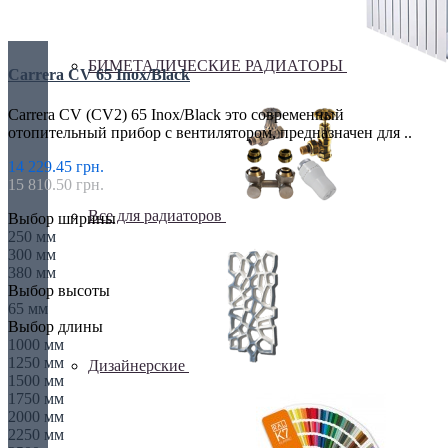
БИМЕТАЛИЧЕСКИЕ РАДИАТОРЫ
Carrera CV 65 Inox/Black
Carrera CV (CV2) 65 Inox/Black это современный
отопительный прибор с вентилятором, предназначен для ..
14 229.45 грн.
15 810.50 грн.
Все для радиаторов
Выбор ширины
250 мм
300 мм
380 мм
Выбор высоты
65 мм
Выбор длины
1000 мм
1250 мм
Дизайнерские
1500 мм
1750 мм
2000 мм
2250 мм