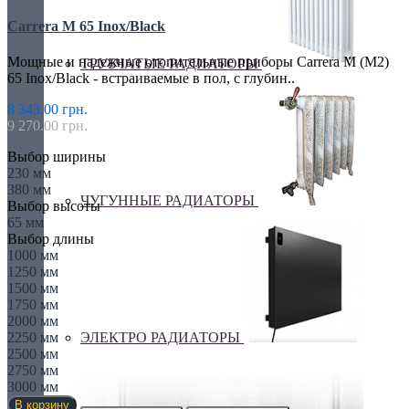
Carrera M 65 Inox/Black
Мощные и надежные отопительные приборы Carrera M (M2)
ТРУБЧАТЫЕ РАДИАТОРЫ
65 Inox/Black - встраиваемые в пол, с глубин..
8 343.00 грн.
9 270.00 грн.
Выбор ширины
230 мм
380 мм
ЧУГУННЫЕ РАДИАТОРЫ
Выбор высоты
65 мм
Выбор длины
1000 мм
1250 мм
1500 мм
1750 мм
2000 мм
ЭЛЕКТРО РАДИАТОРЫ
2250 мм
2500 мм
2750 мм
3000 мм
В корзину