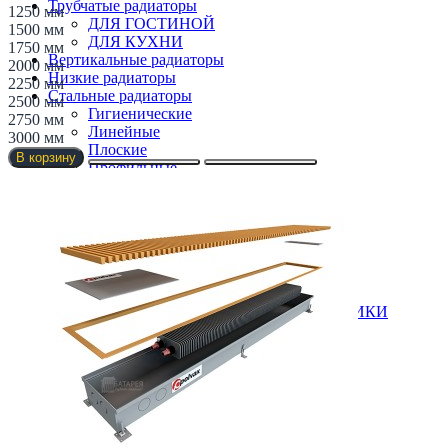
Трубчатые радиаторы
1250 мм
ДЛЯ ГОСТИНОЙ
1500 мм
ДЛЯ КУХНИ
1750 мм
Вертикальные радиаторы
2000 мм
Низкие радиаторы
2250 мм
Стальные радиаторы
2500 мм
Гигиенические
2750 мм
Линейные
3000 мм
Плоские
В корзину
Профильные
Чугунные радиаторы
Полотенцесушители
Бюджетные
В виде полки
ВОДЯНЫЕ ПОЛОТЕНЧИКИ
Все для полотенчиков
ДЛЯ ВАННОЙ
КОМБИНИРОВАННЫЕ ПОЛОТЕНЧИКИ
Лесенка
Оригинальные
Перегородки
Угловые
ЭЛЕКТРИЧЕСКИЕ ПОЛОТЕНЧИКИ
Элитные
Комплектация