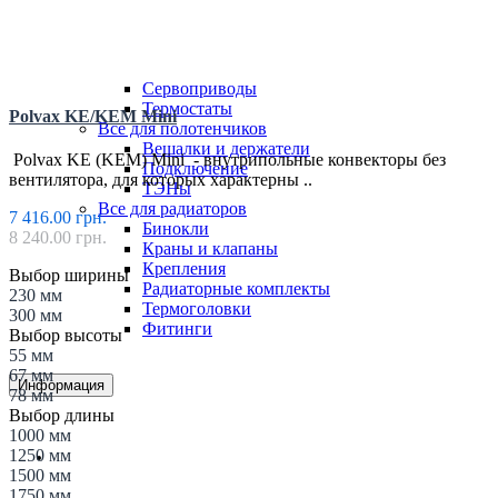
Все для конвекторов
Блок питания
Краны и клапаны
Решетки
Сервоприводы
Термостаты
Polvax KE/KEM Mini
Все для полотенчиков
Вешалки и держатели
Polvax KE (KEM) Mini - внутрипольные конвекторы без
Подключение
вентилятора, для которых характерны ..
ТЭНы
Все для радиаторов
7 416.00 грн.
Бинокли
8 240.00 грн.
Краны и клапаны
Крепления
Выбор ширины
Радиаторные комплекты
230 мм
Термоголовки
300 мм
Фитинги
Выбор высоты
55 мм
67 мм
Информация
78 мм
Выбор длины
1000 мм
1250 мм
Доставка и Оплата
1500 мм
1750 мм