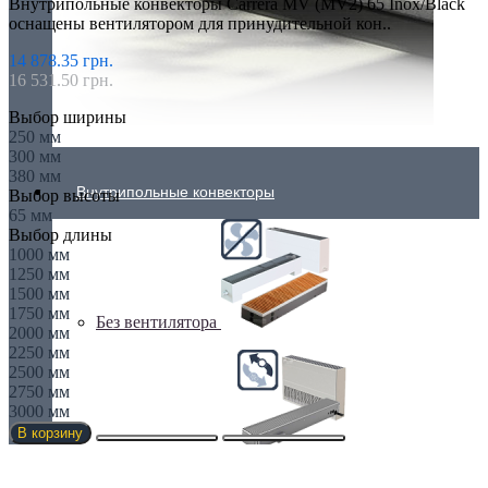
Внутрипольные конвекторы Carrera MV (MV2) 65 Inox/Black
оснащены вентилятором для принудительной кон..
14 878.35 грн.
16 531.50 грн.
Выбор ширины
250 мм
300 мм
380 мм
Внутрипольные конвекторы
Выбор высоты
65 мм
Выбор длины
1000 мм
1250 мм
1500 мм
1750 мм
Без вентилятора
2000 мм
2250 мм
2500 мм
2750 мм
3000 мм
В корзину
Климаконвекторы