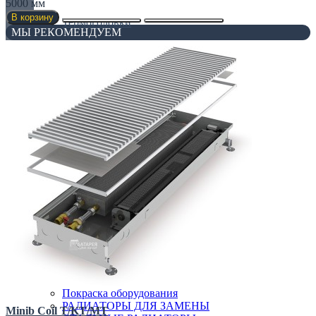
5000 мм
В корзину
Термоголовки
МЫ РЕКОМЕНДУЕМ
Фитинги
Смотреть все...
Конвекторы
ВНУТРИПОЛЬНЫЕ КОНВЕКТОРЫ
ВНУТРИСТЕННЫЕ КОНВЕКТОРЫ
Все для конвекторов
НАПОЛЬНЫЕ КОНВЕКТОРЫ
НАСТЕННЫЕ КОНВЕКТОРЫ
ПЛИНТУСНЫЕ КОНВЕКТОРЫ
СПЕЦИАЛЬНЫЕ КОНВЕКТОРЫ
Радиаторы
АЛЮМИНИЕВЫЕ РАДИАТОРЫ
БИМЕТАЛИЧЕСКИЕ РАДИАТОРЫ
Все для радиаторов
Дизайнерские
Покраска оборудования
РАДИАТОРЫ ДЛЯ ЗАМЕНЫ
Minib Coil T/KT/MT