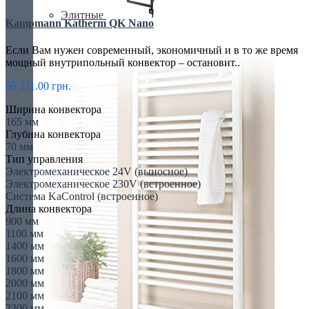
Элитные
Kampmann Katherm QK Nano
Если Вам нужен современный, экономичный и в то же время
мощный внутрипольный конвектор – остановит..
55 311.00 грн.
Ширина конвектора
165 мм
Глубина конвектора
70 мм
Тип управления
Электромеханическое 24V (выносное)
Электромеханическое 230V (встроенное)
Система KaControl (встроенное)
Длина конвектора
900 мм
1100 мм
1400 мм
1600 мм
1800 мм
2000 мм
2100 мм
2300 мм