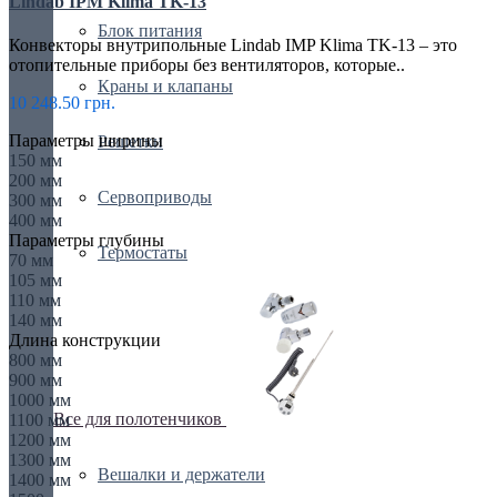
Lindab IPM Klima TK-13
Блок питания
Конвекторы внутрипольные Lindab IMP Klima TK-13 – это
отопительные приборы без вентиляторов, которые..
Краны и клапаны
10 248.50 грн.
Параметры ширины
Решетки
150 мм
200 мм
Сервоприводы
300 мм
400 мм
Параметры глубины
Термостаты
70 мм
105 мм
110 мм
140 мм
Длина конструкции
800 мм
900 мм
1000 мм
Все для полотенчиков
1100 мм
1200 мм
1300 мм
Вешалки и держатели
1400 мм