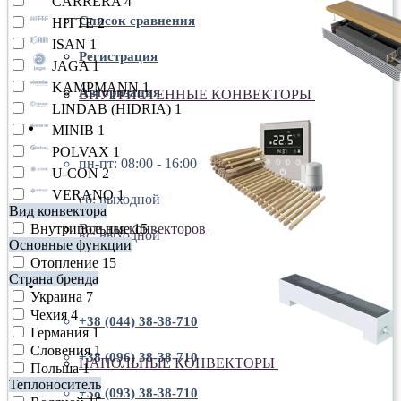
CARRERA
4
Список сравнения
HITTE
2
ISAN
1
Регистрация
JAGA
1
KAMPMANN
1
Авторизация
ВНУТРИСТЕННЫЕ КОНВЕКТОРЫ
LINDAB (HIDRIA)
1
пн-пт: 08:00 - 16:00
MINIB
1
POLVAX
1
пн-пт: 08:00 - 16:00
U-CON
2
VERANO
1
сб: выходной
Вид конвектора
Внутрипольные
15
Все для конвекторов
вс: выходной
Основные функции
Отопление
15
Страна бренда
+38 (044) 38-38-710
Украина
7
Чехия
4
+38 (044) 38-38-710
Германия
1
Словения
1
+38 (096) 38-38-710
НАПОЛЬНЫЕ КОНВЕКТОРЫ
Польша
1
Теплоноситель
+38 (093) 38-38-710