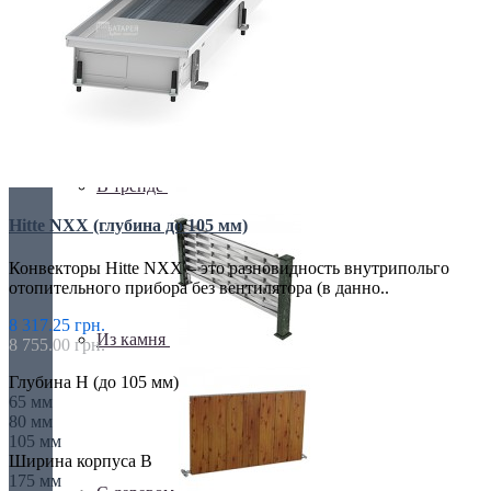
Retro стиль
В тренде
Hitte NXX (глубина до 105 мм)
Конвекторы Hitte NXX – это разновидность внутрипольго
отопительного прибора без вентилятора (в данно..
8 317.25 грн.
Из камня
8 755.00 грн.
Глубина H (до 105 мм)
65 мм
80 мм
105 мм
Ширина корпуса B
175 мм