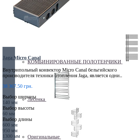
ДЛЯ ВАННОЙ
Jaga Micro Canal
КОМБИНИРОВАННЫЕ ПОЛОТЕНЧИКИ
Внутрипольный конвектор Micro Canal бельгийского
производителя техники отопления Jaga, является одни..
38 367.50 грн.
Выбор ширины
Лесенка
140 мм
Выбор высоты
60 мм
Выбор длины
600 мм
950 мм
1300 мм
Оригинальные