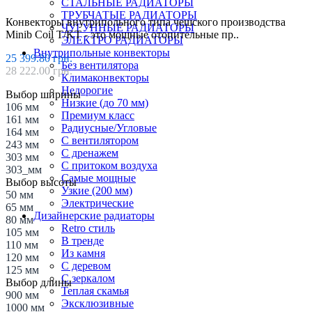
СТАЛЬНЫЕ РАДИАТОРЫ
ТРУБЧАТЫЕ РАДИАТОРЫ
Конвекторы внутрипольного типа чешского производства
ЧУГУННЫЕ РАДИАТОРЫ
Minib Coil T/KT - это мощные отопительные пр..
ЭЛЕКТРО РАДИАТОРЫ
Внутрипольные конвекторы
25 399.80 грн.
Без вентилятора
28 222.00 грн.
Климаконвекторы
Недорогие
Выбор ширины
Низкие (до 70 мм)
106 мм
Премиум класс
161 мм
Радиусные/Угловые
164 мм
С вентилятором
243 мм
С дренажем
303 мм
С притоком воздуха
303_мм
Самые мощные
Выбор высоты
Узкие (200 мм)
50 мм
Электрические
65 мм
Дизайнерские радиаторы
80 мм
Retro стиль
105 мм
В тренде
110 мм
Из камня
120 мм
С деревом
125 мм
С зеркалом
Выбор длины
Теплая скамья
900 мм
Эксклюзивные
1000 мм