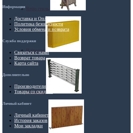
Информация
Retro стиль
Доставка и Оплата
Политика безопасности
Условия обмена и возврата
Служба поддержки
В тренде
Связаться с нами
Возврат товара
Карта сайта
Дополнительно
Производители
Товары со скидкой
Из камня
Личный кабинет
Личный кабинет
История заказов
Мои закладки