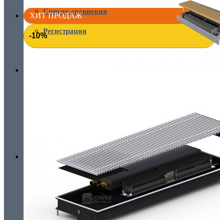
Список сравнения
ХИТ ПРОДАЖ
Регистрация
-10%
Авторизация
ВНУТРИСТЕННЫЕ КОНВЕКТОРЫ
пн-пт: 08:00 - 16:00
пн-пт: 08:00 - 16:00
сб: выходной
Все для конвекторов
вс: выходной
+38 (044) 38-38-710
+38 (044) 38-38-710
+38 (096) 38-38-710
НАПОЛЬНЫЕ КОНВЕКТОРЫ
+38 (093) 38-38-710