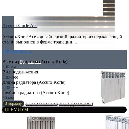
Accuro-Corle Ace
Accuro-Korle Ace - дизайнерский радиатор из нержавеющей
стали, выполнен в форме трапеции. ..
278 615.00 грн.
Высота радиатора (Accuro-Korle)
Радиаторы
590 мм
Вид подключения
Нижнее
Длина радиатора (Accuro-Korle)
2100 мм
Глубина радиатора (Accuro-Korle)
30 мм
В корзину
АЛЮМИНИЕВЫЕ РАДИАТОРЫ
ПРЕМИУМ