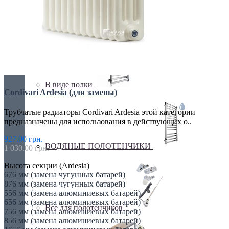
Бюджетные
В виде полки
Cordivari Ardesia (для замены)
Трубчатые радиаторы Cordivari Ardesia этой категории
предназначены для использования в действующих о..
927.00 грн.
ВОДЯНЫЕ ПОЛОТЕНЧИКИ
1 030.00 грн.
Высота секции (Ardesia)
676 мм (замена чугунных батарей)
876 мм (замена чугунных батарей)
556 мм (замена алюминиевых батарей)
656 мм (замена алюминиевых батарей)
Все для полотенчиков
756 мм (замена алюминиевых батарей)
856 мм (замена алюминиевых батарей)