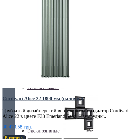
С деревом
С зеркалом
Теплая скамья
Cordivari Alice 22 1800 мм (наличие)
Трубчатый дизайнерский вертикальный радиатор Cordivari
Alice 22 в цвете F33 Emerland Sand (Изумрудны..
30 473.58 грн.
Эксклюзивные
В корзину