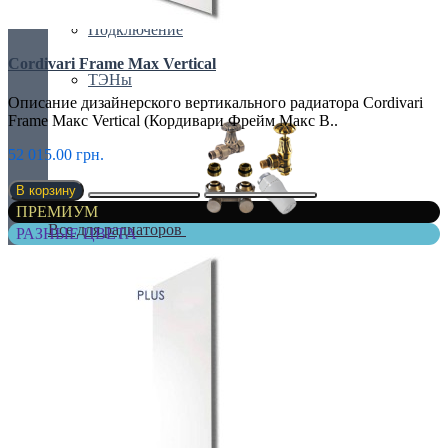
Подключение
Cordivari Frame Max Vertical
ТЭНы
Описание дизайнерского вертикального радиатора Cordivari
Frame Макс Vertical (Кордивари Фрейм Макс В..
52 015.00 грн.
В корзину
ПРЕМИУМ
Все для радиаторов
РАЗНЫЕ ЦВЕТА
Бинокли
Краны и клапаны
Крепления
Радиаторные комплекты