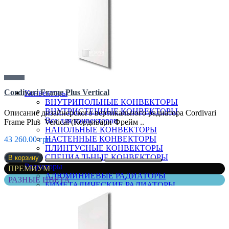
Термоголовки
Фитинги
Смотреть все...
Cordivari Frame Plus Vertical
Конвекторы
ВНУТРИПОЛЬНЫЕ КОНВЕКТОРЫ
ВНУТРИСТЕННЫЕ КОНВЕКТОРЫ
Описание дизайнерского вертикального радиатора Cordivari
Все для конвекторов
Frame Plus Vertical (Кордивари Фрейм ..
НАПОЛЬНЫЕ КОНВЕКТОРЫ
НАСТЕННЫЕ КОНВЕКТОРЫ
43 260.00 грн.
ПЛИНТУСНЫЕ КОНВЕКТОРЫ
СПЕЦИАЛЬНЫЕ КОНВЕКТОРЫ
В корзину
Радиаторы
ПРЕМИУМ
АЛЮМИНИЕВЫЕ РАДИАТОРЫ
РАЗНЫЕ ЦВЕТА
БИМЕТАЛИЧЕСКИЕ РАДИАТОРЫ
Все для радиаторов
Дизайнерские
Покраска оборудования
РАДИАТОРЫ ДЛЯ ЗАМЕНЫ