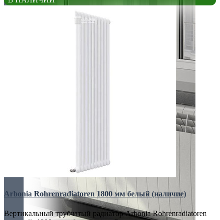
Arbonia Rohrenradiatoren 1800 мм белый (наличие)
Вертикальный трубчатый радиатор Arbonia Rohrenradiatoren