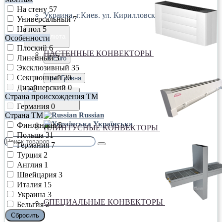
На стену
57
Украина, г.Киев. ул. Кирилловская,160А
Универсальный
7
На пол
5
грн.
Валюта
Особенности
Плоский
6
НАСТЕННЫЕ КОНВЕКТОРЫ
Линейный
3
€ Euro
Эксклюзивный
35
Секционный
20
грн. Гривна
Дизайнерский
0
Страна происхождения ТМ
Язык
Германия
0
Страна ТМ
Russian
Українська
Финляндия
5
ПЛИНТУСНЫЕ КОНВЕКТОРЫ
Польша
31
Германия
7
Турция
2
Англия
1
Швейцария
3
Италия
15
Украина
3
СПЕЦИАЛЬНЫЕ КОНВЕКТОРЫ
Бельгия
2
Сбросить