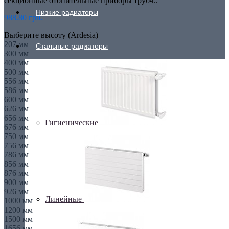
секционные отопительные приборы трубч..
Низкие радиаторы
988.80 грн.
Выберите высоту (Ardesia)
207 мм
Стальные радиаторы
300 мм
400 мм
500 мм
556 мм
586 мм
600 мм
626 мм
656 мм
Гигиенические
676 мм
750 мм
756 мм
786 мм
856 мм
876 мм
900 мм
926 мм
Линейные
1000 мм
1200 мм
1500 мм
1656 мм