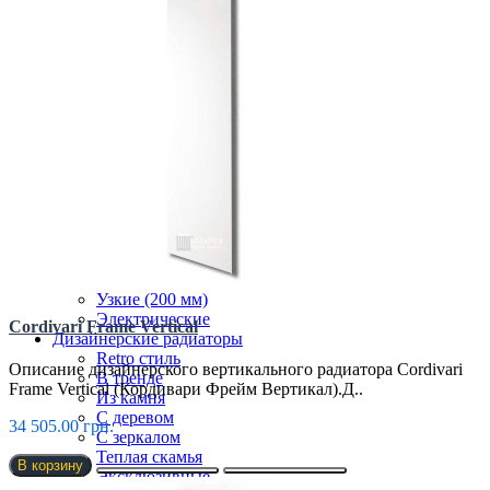
СТАЛЬНЫЕ РАДИАТОРЫ
ТРУБЧАТЫЕ РАДИАТОРЫ
ЧУГУННЫЕ РАДИАТОРЫ
ЭЛЕКТРО РАДИАТОРЫ
Внутрипольные конвекторы
Без вентилятора
Климаконвекторы
Недорогие
Низкие (до 70 мм)
Премиум класс
Радиусные/Угловые
С вентилятором
С дренажем
С притоком воздуха
Самые мощные
Узкие (200 мм)
Электрические
Cordivari Frame Vertical
Дизайнерские радиаторы
Retro стиль
Описание дизайнерского вертикального радиатора Cordivari
В тренде
Frame Vertical (Кордивари Фрейм Вертикал).Д..
Из камня
С деревом
34 505.00 грн.
С зеркалом
Теплая скамья
В корзину
Эксклюзивные