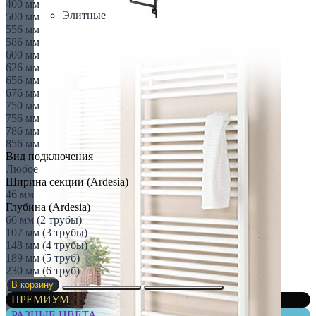
400 мм
Элитные
500 мм
556 мм
586 мм
600 мм
626 мм
656 мм
676 мм
750 мм
756 мм
786 мм
856 мм
Вид подключения
Любое
Ширина секции (Ardesia)
46 мм
Глубина (Ardesia)
66 мм (2 трубы)
107 мм (3 трубы)
148 мм (4 трубы)
189 мм (5 труб)
230 мм (6 труб)
В корзину
ПРЕМИУМ
РАЗНЫЕ ЦВЕТА