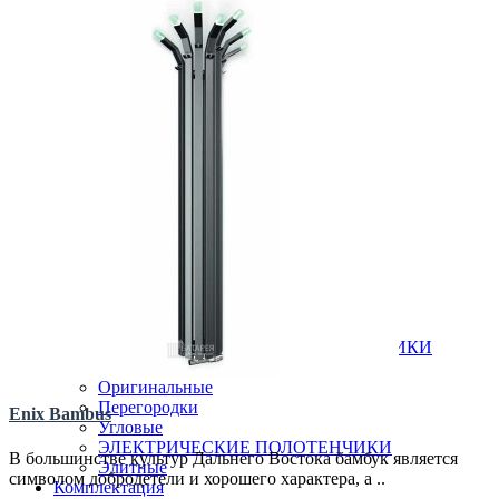
Трубчатые радиаторы
ДЛЯ ГОСТИНОЙ
ДЛЯ КУХНИ
Вертикальные радиаторы
Низкие радиаторы
Стальные радиаторы
Гигиенические
Линейные
Плоские
Профильные
Чугунные радиаторы
Полотенцесушители
Бюджетные
В виде полки
ВОДЯНЫЕ ПОЛОТЕНЧИКИ
Все для полотенчиков
ДЛЯ ВАННОЙ
КОМБИНИРОВАННЫЕ ПОЛОТЕНЧИКИ
Лесенка
Оригинальные
Перегородки
Enix Bambus
Угловые
ЭЛЕКТРИЧЕСКИЕ ПОЛОТЕНЧИКИ
В большинстве культур Дальнего Востока бамбук является
Элитные
символом добродетели и хорошего характера, а ..
Комплектация