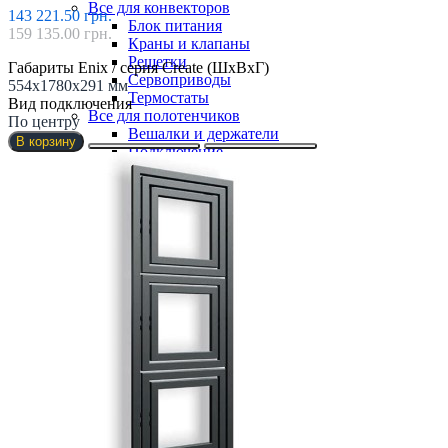
Все для конвекторов
143 221.50 грн.
Блок питания
159 135.00 грн.
Краны и клапаны
Решетки
Габариты Enix / серия Create (ШхВхГ)
Сервоприводы
554х1780х291 мм
Термостаты
Вид подключения
Все для полотенчиков
По центру
Вешалки и держатели
В корзину
Подключение
ТЭНы
Все для радиаторов
Бинокли
Краны и клапаны
Крепления
Радиаторные комплекты
Термоголовки
Фитинги
Информация
Доставка и Оплата