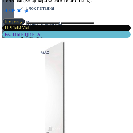
Horizontal (Кордивари Фрейм Горизонталь).Э..
Блок питания
34 505.00 грн.
В корзину
Краны и клапаны
ПРЕМИУМ
РАЗНЫЕ ЦВЕТА
Решетки
Сервоприводы
Термостаты
Все для полотенчиков
Вешалки и держатели