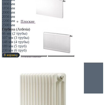
1800 мм
1856 мм
2000 мм
2056 мм
2200 мм
Плоские
2500 мм
Глубина (Ardesia)
66 мм (2 трубы)
107 мм (3 трубы)
148 мм (4 трубы)
189 мм (5 труб)
230 мм (6 труб)
В корзину
Профильные
Чугунные радиаторы
Полотенцесушители