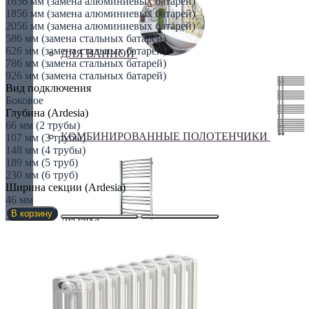
1656 мм (замена алюминиевых батарей)
1856 мм (замена алюминиевых батарей)
2056 мм (замена алюминиевых батарей)
586 мм (замена стальных батарей)
626 мм (замена стальных батарей)
ДЛЯ ВАННОЙ
786 мм (замена стальных батарей)
926 мм (замена стальных батарей)
Вид подключения
Боковое
Глубина (Ardesia)
66 мм (2 трубы)
КОМБИНИРОВАННЫЕ ПОЛОТЕНЧИКИ
107 мм (3 трубы)
148 мм (4 трубы)
189 мм (5 труб)
230 мм (6 труб)
Ширина секции (Ardesia)
46 мм
В корзину
Лесенка
Оригинальные