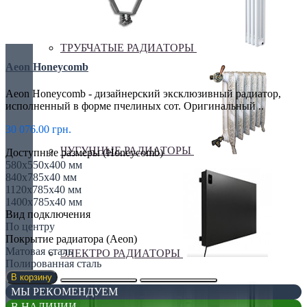
ТРУБЧАТЫЕ РАДИАТОРЫ
Aeon Honeycomb
Aeon Honeycomb - дизайнерский эксклюзивный радиатор,
исполненный в форме пчелиных сот. Оригинальный ..
30 076.00 грн.
ЧУГУННЫЕ РАДИАТОРЫ
Доступные размеры (Honeycomb)
580х550х400 мм
840х785х40 мм
1120х785х40 мм
1400х785х40 мм
Вид подключения
По центру
Покрытие радиатора (Aeon)
Матовая сталь
ЭЛЕКТРО РАДИАТОРЫ
Полированная сталь
В корзину
МЫ РЕКОМЕНДУЕМ
В НАЛИЧИИ