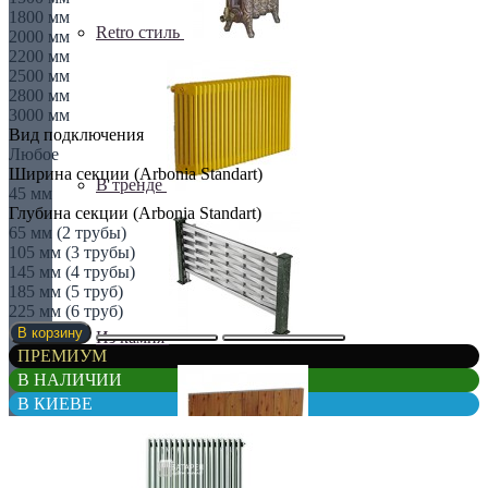
1800 мм
Retro стиль
2000 мм
2200 мм
2500 мм
2800 мм
3000 мм
Вид подключения
Любое
Ширина секции (Arbonia Standart)
В тренде
45 мм
Глубина секции (Arbonia Standart)
65 мм (2 трубы)
105 мм (3 трубы)
145 мм (4 трубы)
185 мм (5 труб)
225 мм (6 труб)
В корзину
Из камня
ПРЕМИУМ
В НАЛИЧИИ
В КИЕВЕ