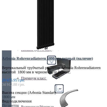
Недорогие
Низкие (до 70 мм)
Arbonia Rohrenradiatoren 1800 мм черный (наличие)
Вертикальный трубчатый радиатор Arbonia Rohrenradiatoren
высотой 1800 мм в черном цвете.Радиат..
Премиум класс
29 675.95 грн.
34 912.88 грн.
Высота секции (Arbonia Standart)
1800 мм
Вид подключения
По центру
Радиусные/Угловые